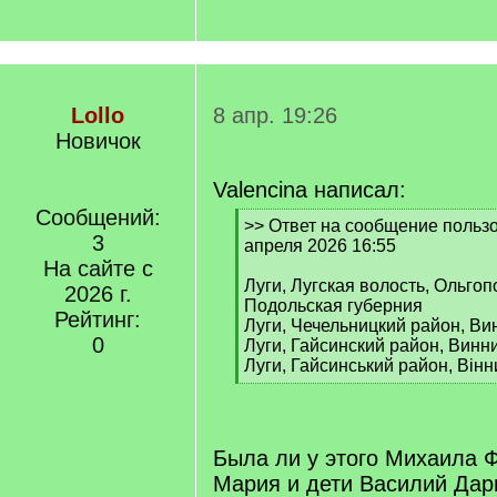
Lollo
8 апр. 19:26
Новичок
Valencina написал:
Сообщений:
[
>> Ответ на сообщение пользов
3
q
апреля 2026 16:55
]
На сайте с
Луги, Лугская волость, Ольгоп
2026 г.
Подольская губерния
Рейтинг:
Луги, Чечельницкий район, Ви
0
Луги, Гайсинский район, Винни
Луги, Гайсинський район, Вінн
[
/
q
]
Была ли у этого Михаила 
Мария и дети Василий Дар