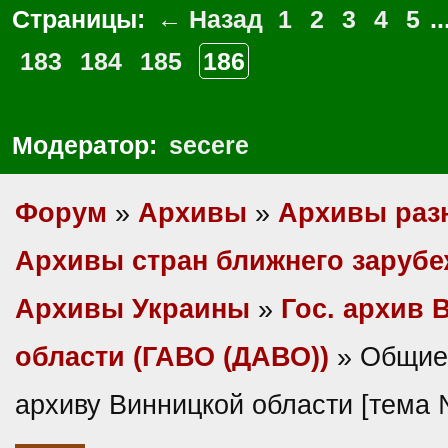
Страницы:
← Назад
1
2
3
4
5
..
183
184
185
186
Модератор:
secere
Форум
»
Архивы
»
Архивы раз
Архивы стран ближнего заруб
Архивы Украины
»
Гос. архив 
области (ГАВО (ДАВО))
» Общие
архиву Винницкой области [тема