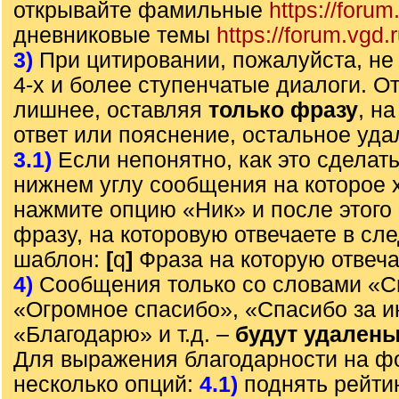
открывайте фамильные
https://forum
дневниковые темы
https://forum.vgd.
3)
При цитировании, пожалуйста, не 
4-х и более ступенчатые диалоги. О
лишнее, оставляя
только фразу
, н
ответ или пояснение, остальное уда
3.1)
Если непонятно, как это сделать
нижнем углу сообщения на которое х
нажмите опцию «Ник» и после этого 
фразу, на которовую отвечаете в с
шаблон:
[
q
]
Фраза на которую отвеч
4)
Сообщения только со словами «С
«Огромное спасибо», «Спасибо за 
«Благодарю» и т.д. –
будут удален
Для выражения благодарности на ф
несколько опций:
4.1)
поднять рейти