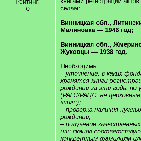
книгами регистрации актов
Рейтинг:
селам:
0
Винницкая обл., Литински
Малиновка — 1946 год;
Винницкая обл., Жмеринс
Жуковцы — 1938 год.
Необходимы:
– уточнение, в каких фонд
хранятся книги регистрац
рождении за эти годы по 
(РАГС/РАЦС, не церковны
книги);
– проверка наличия нужных
рождении;
– получение качественны
или сканов соответствую
конкретным фамилиям ил