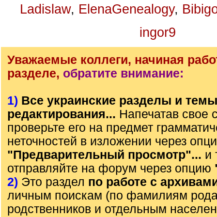
Ladislaw
,
ElenaGenealogy
,
Bibig
ingor9
Уважаемые коллеги, начиная рабо
разделе,
обратите внимание:
1)
Все украинские разделы и тем
редактирования...
Напечатав свое 
проверьте его на предмет грамматич
неточностей в изложении через опц
"Предварительный просмотр"...
и 
отправляйте на форум через опцию
2)
Это раздел
по работе с архивам
личным поискам (по фамилиям рода)
родственников и отдельным населе