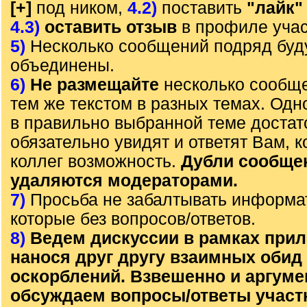
[+]
под ником,
4.2)
поставить
"лайк"
4.3)
оставить отзыв
в профиле учас
5)
Несколько сообщений подряд буд
объединены.
6)
Не размещайте
несколько сообще
тем же текстом в разных темах. Од
в правильно выбранной теме достат
обязательно увидят и ответят Вам, к
коллег возможность.
Дубли сообще
удаляются модераторами.
7)
Просьба не забалтывать информа
которые без вопросов/ответов.
8)
Ведем дискуссии в рамках прил
нанося друг другу взаимных обид
оскорблений. Взвешенно и аргум
обсуждаем вопросы/ответы участ