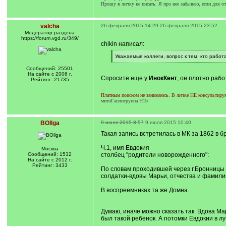
Прошу в личку не писать. Я про нее забываю, если для отв
valcha
26 февраля 2015 14:29
26 февраля 2015 23:52
Модератор раздела
https://forum.vgd.ru/349/
chikin написал:
[
Уважаемые коллеги, вопрос к тем, кто работ
q
[
]
/
Сообщений: 25501
q
На сайте с 2006 г.
Спросите еще у
ИнокКент
, он плотно рабо
]
Рейтинг: 21735
---
Платным поиском не занимаюсь. В личке НЕ консультирую.
митоГаплогруппа H1b
BOllga
9 июля 2015 8:57
9 июля 2015 10:40
Такая запись встретилась в МК за 1862 в бр
Ч.1, имя Евдокия
Москва
Сообщений: 1532
столбец "родители новорожденного":
На сайте с 2012 г.
Рейтинг: 3433
По словам проходившей через г.Бронницы
солдатки-вдовы Марьи, отчества и фамили
В воспреемниках та же Домна.
Думаю, иначе можно сказать так. Вдова Мар
был такой ребенок. А потомки Евдокии в лу