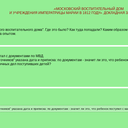
.«МОСКОВСКИЙ ВОСПИТАТЕЛЬНЫЙ ДОМ
И УЧРЕЖДЕНИЯ ИМПЕРАТРИЦЫ МАРИИ В 1812 ГОДУ». ДОКЛАДНАЯ З
го воспитательного дома". Где это было? Как туда попадали? Каким образом 
а опытом.
отал с документами по МВД.
точников" указана дата и приписка: по документам - значит ли это, что ребено
личных дел поступивших детей?
чников" указана дата и приписка: по документам - значит ли это, что ребенок поступил с к