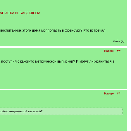
АПИСКА И. БАГДАДОВА
воспитанник этого дома мог попасть в Оренбург? Кто встречал
Лайк (7)
Наверх
##
к поступил с какой-то метрической выпиской? И могут ли храниться в
Наверх
##
акой-то метрической выпиской?