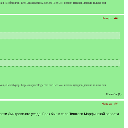
Нейгебауер. http://rusgenealogy.clan.su/ Все мои и моих предков данные только для
Наверх
##
Нейгебауер. http://rusgenealogy.clan.su/ Все мои и моих предков данные только для
Жалоба (1)
Наверх
##
лости Дмитровского уезда. Брак был в селе Тишково Марфинской волости