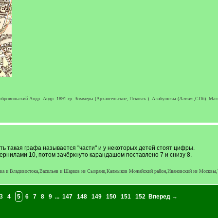
обровольский Андр. Андр. 1891 гр. Зоммеры (Архангельские, Псковск.). Алабушевы (Латвия,СПб). Мал
ть такая графа называется "части" и у некоторых детей стоят цифры.
ернилами 10, потом зачёркнуто карандашом поставлено 7 и снизу 8.
ка и Владивостока,Васильев и Шарков из Сызрани,Калмыков Можайский район,Ивановский из Москвы,
3
4
5
6
7
8
9
...
147
148
149
150
151
152
Вперед →