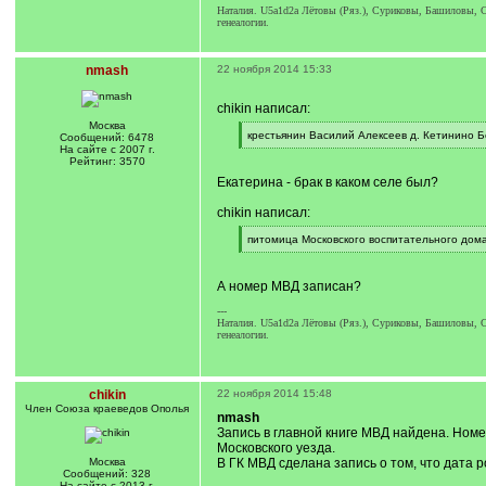
Наталия. U5a1d2a Лётовы (Ряз.), Суриковы, Башиловы, Су
генеалогии.
nmash
22 ноября 2014 15:33
chikin написал:
Москва
[
крестьянин Василий Алексеев д. Кетинино Б
Сообщений: 6478
q
[
На сайте с 2007 г.
]
/
Рейтинг: 3570
q
Екатерина - брак в каком селе был?
]
chikin написал:
[
питомица Московского воспитательного дом
q
[
]
/
q
А номер МВД записан?
]
---
Наталия. U5a1d2a Лётовы (Ряз.), Суриковы, Башиловы, Су
генеалогии.
chikin
22 ноября 2014 15:48
Член Союза краеведов Ополья
nmash
Запись в главной книге МВД найдена. Номе
Московского уезда.
Москва
В ГК МВД сделана запись о том, что дата 
Сообщений: 328
На сайте с 2013 г.