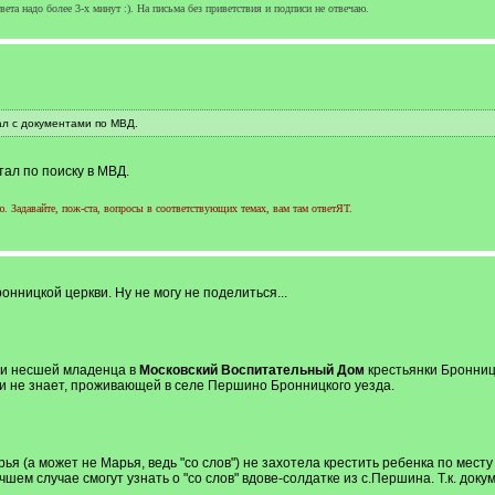
ета надо более 3-х минут :). На письма без приветствия и подписи не отвечаю.
ал с документами по МВД.
тал по поиску в МВД.
 Задавайте, пож-ста, вопросы в соответствующих темах, вам там ответЯТ.
онницкой церкви. Ну не могу не поделиться...
 и несшей младенца в
Московский Воспитательный Дом
крестьянки Бронниц
и не знает, проживающей в селе Першино Бронницкого уезда.
ья (а может не Марья, ведь "со слов") не захотела крестить ребенка по месту 
чшем случае смогут узнать о "со слов" вдове-солдатке из с.Першина. Т.к. док