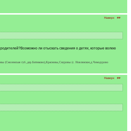
Наверх
##
 родителей?Возможно ли отыскать сведения о детях, которые волею
новы (Смоленская губ.,дер.Битюково),Красновы,Смуровы (с. Новлянское,д.Чемодурово
Наверх
##