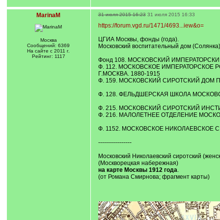
MarinaM
31 июля 2015 16:23
31 июля 2015 16:33
https://forum.vgd.ru/1471/4693...iew&o=
ЦГИА Москвы, фонды (года).
Москва
Сообщений: 6369
Московский воспитательный дом (Солянка);
На сайте с 2011 г.
Рейтинг: 1117
Фонд 108. МОСКОВСКИЙ ИМПЕРАТОРСКИЙ
Ф. 112. МОСКОВСКОЕ ИМПЕРАТОРСКОЕ
Г.МОСКВА. 1880-1915
Ф. 159. МОСКОВСКИЙ СИРОТСКИЙ ДОМ 
Ф. 128. ФЕЛЬДШЕРСКАЯ ШКОЛА МОСКОВ
Ф. 215. МОСКОВСКИЙ СИРОТСКИЙ ИНСТИТУ
Ф. 216. МАЛОЛЕТНЕЕ ОТДЕЛЕНИЕ МОСКО
Ф. 1152. МОСКОВСКОЕ НИКОЛАЕВСКОЕ 
-----------------
Московский Николаевский сиротский (женск
(Москворецкая набережная)
на карте Москвы 1912 года
.
(от Романа Смирнова; фрагмент карты)