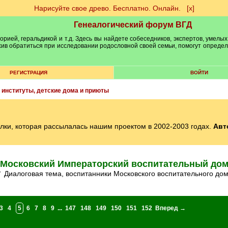
Нарисуйте свое древо. Бесплатно. Онлайн.
[х]
Генеалогический форум ВГД
рией, геральдикой и т.д. Здесь вы найдете собеседников, экспертов, умелых
рхив обратиться при исследовании родословной своей семьи, помогут опреде
РЕГИСТРАЦИЯ
ВОЙТИ
 институты, детские дома и приюты
лки, которая рассылалась нашим проектом в 2002-2003 годах.
Авт
Московский Императорский воспитательный до
✓ Диалоговая тема, воспитанники Московского воспитательного до
3
4
5
6
7
8
9
...
147
148
149
150
151
152
Вперед →