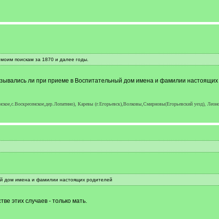
 моим поискам за 1870 и далее годы.
азывались ли при приеме в Воспитательный дом имена и фамилии настоящих
кое,с.Воскресенское,дер.Лопатино), Каревы (г.Егорьевск),Волковы,Смирновы(Егорьевский уезд), Лео
ый дом имена и фамилии настоящих родителей
ве этих случаев - только мать.