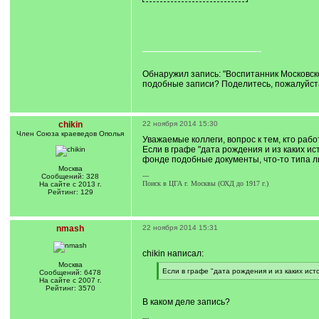
Обнаружил запись: "Воспитанник Московско
подобные записи? Поделитесь, пожалуйст
chikin
22 ноября 2014 15:30
Член Союза краеведов Ополья
Уважаемые коллеги, вопрос к тем, кто раб
Если в графе "дата рождения и из каких ис
фонде подобные документы, что-то типа 
Москва
---
Сообщений: 328
Поиск в ЦГА г. Москвы (ОХД до 1917 г.)
На сайте с 2013 г.
Рейтинг: 129
nmash
22 ноября 2014 15:31
chikin написал:
Москва
[
Если в графе "дата рождения и из каких исто
Сообщений: 6478
q
[
На сайте с 2007 г.
]
/
Рейтинг: 3570
q
В каком деле запись?
]
---