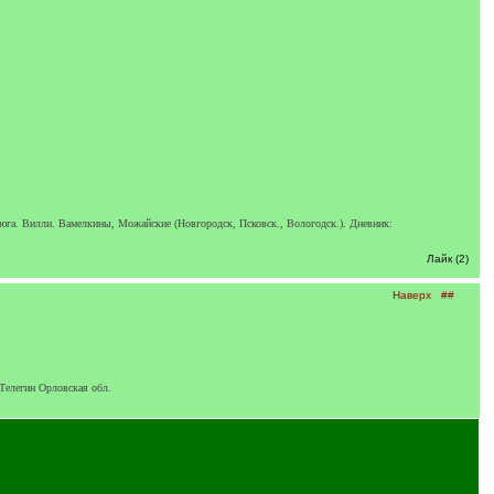
юга. Вилли. Вамелкины, Можайские (Новгородск, Псковск., Вологодск.). Дневник:
Лайк (2)
Наверх
##
Телегин Орловская обл.