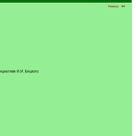
Наверх
##
циативе И.И. Бецкого.