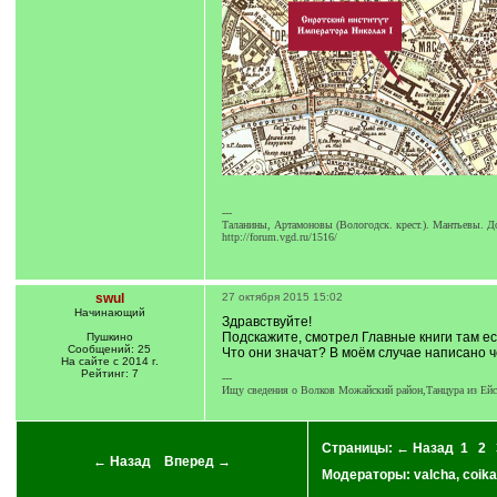
---
Таланины, Артамоновы (Вологодск. крест.). Мантьевы. Д
http://forum.vgd.ru/1516/
swul
27 октября 2015 15:02
Начинающий
Здравствуйте!
Подскажите, смотрел Главные книги там ес
Пушкино
Сообщений: 25
Что они значат? В моём случае написано ч
На сайте с 2014 г.
Рейтинг: 7
---
Ищу сведения о Волков Можайский район,Танцура из Ейс
Страницы:
← Назад
1
2
← Назад
Вперед →
Модераторы:
valcha
,
coika