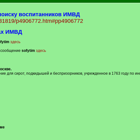
поиску воспитанников ИМВД
71/31819/p4906772.htm#pp4906772
ах ИМВД
fytim
здесь
в
сообщение
sofytim
здесь
оскве.
е для сирот, подкидышей и беспризорников, учрежденное в 1763 году по ини
оме