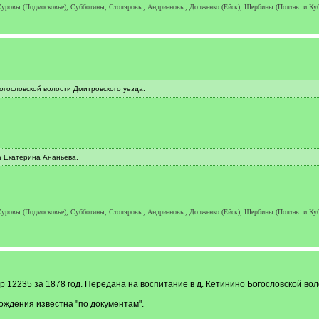
ровы (Подмосковье), Субботины, Столяровы, Андриановы, Долженко (Ейск), Щербины (Полтав. и Кубань) 
огословской волости Дмитровского уезда.
а Екатерина Ананьева.
ровы (Подмосковье), Субботины, Столяровы, Андриановы, Долженко (Ейск), Щербины (Полтав. и Кубань) 
р 12235 за 1878 год. Передана на воспитание в д. Кетинино Богословской во
рождения известна "по документам".