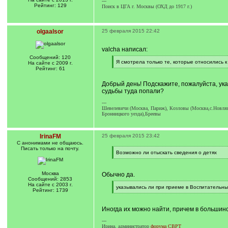
---
Рейтинг: 129
Поиск в ЦГА г. Москвы (ОХД до 1917 г.)
olgaalsor
25 февраля 2015 22:42
valcha написал:
Сообщений: 120
[
Я смотрела только те, которые относились к
На сайте с 2009 г.
q
[
Рейтинг: 61
]
/
q
Добрый день! Подскажите, пожалуйста, ук
]
судьбы туда попали?
---
Шевелевичи (Москва, Париж), Козловы (Москва,с.Новлянс
Бронницкого уезда),Бреевы
IrinaFM
25 февраля 2015 23:42
С анонимами не общаюсь.
Писать только на почту.
[
Возможно ли отыскать сведения о детях
q
[
]
/
q
Москва
Обычно да.
]
Сообщений: 2853
На сайте с 2003 г.
[
указывались ли при приеме в Воспитательн
Рейтинг: 1739
q
[
]
/
q
Иногда их можно найти, причем в большинст
]
---
Ирина, администратор
форума СВРТ