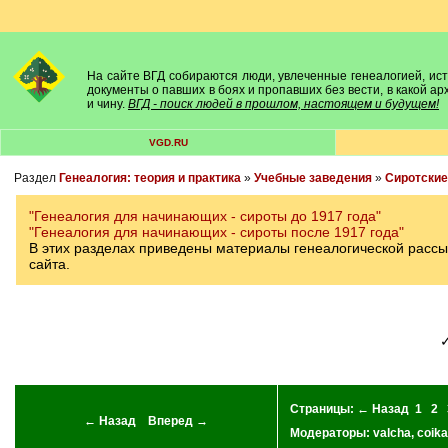
На сайте ВГД собираются люди, увлеченные генеалогией, исто
документы о павших в боях и пропавших без вести, в какой а
и чину.
ВГД - поиск людей в прошлом, настоящем и будущем!
VGD.RU
Раздел
Генеалогия: теория и практика
»
Учебные заведения
»
Сиротские
"Генеалогия для начинающих - сироты до 1917 года"
"Генеалогия для начинающих - сироты после 1917 года"
В этих разделах приведены материалы генеалогической рассы
сайта.
Страницы:
← Назад
1
2
← Назад
Вперед →
Модераторы:
valcha
,
coika