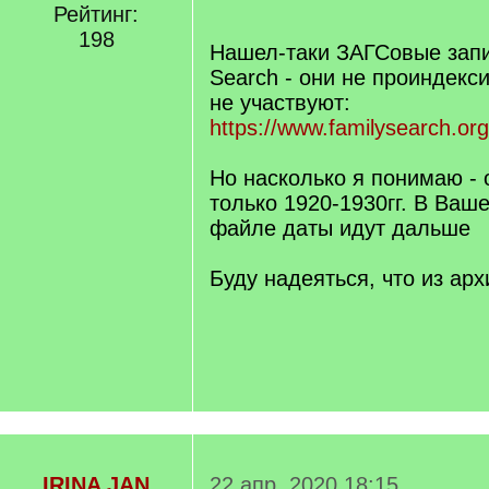
/
Рейтинг:
q
198
]
Нашел-таки ЗАГСовые запи
Search - они не проиндекс
не участвуют:
https://www.familysearch.org
Но насколько я понимаю -
только 1920-1930гг. В Ва
файле даты идут дальше
Буду надеяться, что из арх
IRINA JAN
22 апр. 2020 18:15