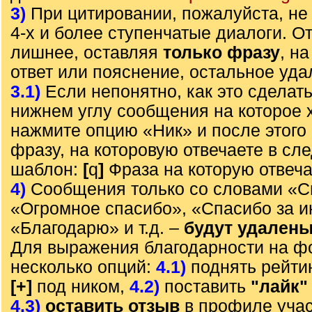
3)
При цитировании, пожалуйста, не 
4-х и более ступенчатые диалоги. О
лишнее, оставляя
только фразу
, н
ответ или пояснение, остальное уда
3.1)
Если непонятно, как это сделать
нижнем углу сообщения на которое х
нажмите опцию «Ник» и после этого 
фразу, на которовую отвечаете в с
шаблон:
[
q
]
Фраза на которую отвеч
4)
Сообщения только со словами «С
«Огромное спасибо», «Спасибо за 
«Благодарю» и т.д. –
будут удален
Для выражения благодарности на ф
несколько опций:
4.1)
поднять рейти
[+]
под ником,
4.2)
поставить
"лайк"
4.3)
оставить отзыв
в профиле учас