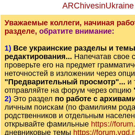
ARChivesinUkraine
Уважаемые коллеги, начиная рабо
разделе,
обратите внимание:
1)
Все украинские разделы и тем
редактирования...
Напечатав свое 
проверьте его на предмет грамматич
неточностей в изложении через опц
"Предварительный просмотр"...
и 
отправляйте на форум через опцию
2)
Это раздел
по работе с архивам
личным поискам (по фамилиям рода)
родственников и отдельным населе
открывайте фамильные
https://forum
дневниковые темы
https://forum.vgd.