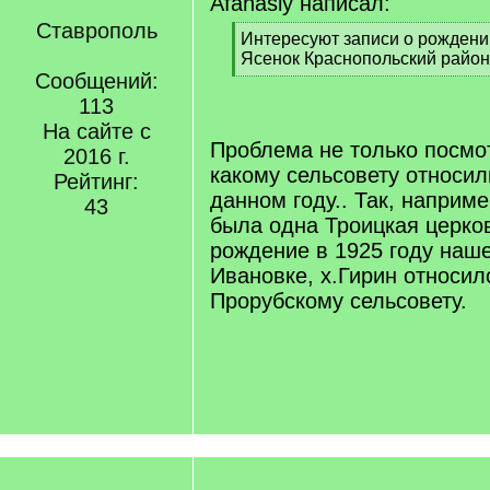
Afanasiy написал:
Ставрополь
[
Интересуют записи о рождении 
q
Ясенок Краснопольский район
]
Сообщений:
[
/
113
q
На сайте с
]
Проблема не только посмот
2016 г.
какому сельсовету относил
Рейтинг:
данном году.. Так, наприм
43
была одна Троицкая церков
рождение в 1925 году наше
Ивановке, х.Гирин относилс
Прорубскому сельсовету.