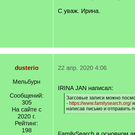
С уваж. Ирина.
dusterio
22 апр. 2020 4:06
Мельбурн
IRINA JAN написал:
Сообщений:
[
Загсовые записи можно посмо
305
q
-
https://www.familysearch.org/
и
]
На сайте с
написав письмо и отправить по
[
2020 г.
/
Рейтинг:
q
198
]
FamilySearch в основном 