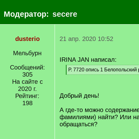
Модератор:
secere
dusterio
21 апр. 2020 10:52
Мельбурн
IRINA JAN написал:
Сообщений:
[
Р. 7720 опись 1 Белопольский 
305
q
[
]
На сайте с
/
q
2020 г.
]
Добрый день!
Рейтинг:
198
А где-то можно содержание
фамилиями) найти? Или н
обращаться?