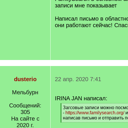
записи мне показывает
Написал письмо в областно
они работают сейчас! Спас
dusterio
22 апр. 2020 7:41
Мельбурн
IRINA JAN написал:
Сообщений:
[
Загсовые записи можно посмо
305
q
-
https://www.familysearch.org/
и
]
На сайте с
написав письмо и отправить по
[
2020 г.