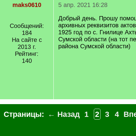
maks0610
5 апр. 2021 16:28
Добрый день. Прошу помо
архивных реквизитов актов
Сообщений:
1925 год по с. Гнилице Ах
184
Сумской области (на тот п
На сайте с
района Сумской области)
2013 г.
Рейтинг:
140
Страницы:
← Назад
1
2
3
4
Вп