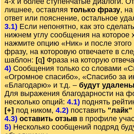
4-х и более ступенчатые диалоги. О
лишнее, оставляя
только фразу
, н
ответ или пояснение, остальное уда
3.1)
Если непонятно, как это сделать
нижнем углу сообщения на которое х
нажмите опцию «Ник» и после этого 
фразу, на которовую отвечаете в с
шаблон:
[
q
]
Фраза на которую отвеч
4)
Сообщения только со словами «С
«Огромное спасибо», «Спасибо за 
«Благодарю» и т.д. –
будут удален
Для выражения благодарности на ф
несколько опций:
4.1)
поднять рейти
[+]
под ником,
4.2)
поставить
"лайк"
4.3)
оставить отзыв
в профиле учас
5)
Несколько сообщений подряд буд