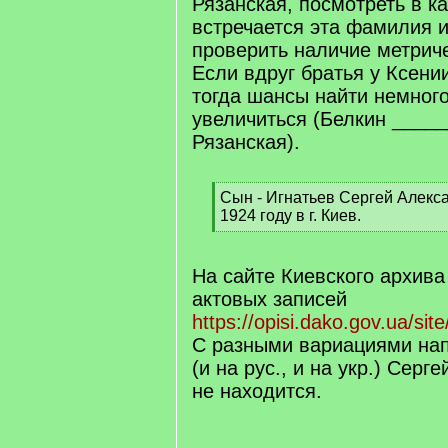
Рязанская, посмотреть в ка
встречается эта фамилия и
проверить наличие метриче
Если вдруг братья у Ксен
тогда шансы найти немног
увеличиться (Белкин ____
Рязанская).
[
Сын - Игнатьев Сергей Алекс
q
1924 году в г. Киев.
]
[
/
q
На сайте Киевского архива
]
актовых записей
https://opisi.dako.gov.ua/sit
С разными вариациями на
(и на рус., и на укр.) Сер
не находится.