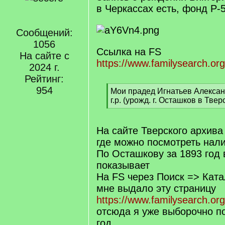
в Черкассах есть, фонд Р-5
Сообщений:
1056
Ссылка на FS
На сайте с
https://www.familysearch.or
2024 г.
Рейтинг:
954
[
Мои прадед Игнатьев Алексан
q
г.р. (урожд. г. Осташков в Тве
]
[
/
q
На сайте Тверского архива 
]
где можно посмотреть нал
По Осташкову за 1893 год
показывает
На FS через Поиск => Кат
мне выдало эту страницу
https://www.familysearch.or
отсюда я уже выборочно п
год.