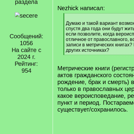
раздела
Nezhick написал:
[
q
Думаю и такой вариант возмож
]
спустя два года они будут жит
если позволите, когда верои
Сообщений:
отличное от православного, в
1056
записи в метрических книгах?
На сайте с
других источниках?
[
2024 г.
/
Рейтинг:
q
Метрические книги (регист
954
]
актов гражданского состоян
рождение, брак и смерть) 
только в православных це
какое вероисповедание, р
пункт и период. Постараем
существует/сохранилось.