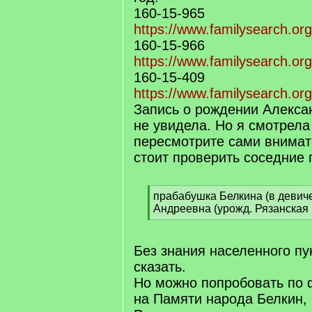
160-15-965
https://www.familysearch.or
160-15-966
https://www.familysearch.or
160-15-409
https://www.familysearch.or
Запись о рождении Алекса
не увидела. Но я смотрела
пересмотрите сами внимат
стоит проверить соседние 
[
прабабушка Белкина (в девич
q
Андреевна (урожд. Рязанская г
]
[
/
q
Без знания населенного пу
]
сказать.
Но можно попробовать по 
на Памяти народа Белкин,