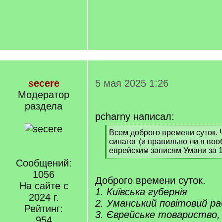
secere
5 мая 2025 1:26
Модератор
раздела
pcharny написал:
[
Всем доброго времени суток. 
q
синагог (и правильно ли я во
]
еврейским записям Умани за 
[
Сообщений:
/
1056
q
Доброго времени суток.
На сайте с
]
1. Київська губернія
2024 г.
2. Уманський повітовий р
Рейтинг:
3. Єврейське товариство,
954