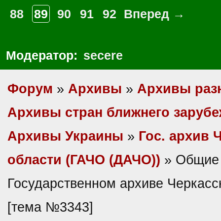
88
89
90
91
92
Вперед →
Модератор:
secere
Форум
»
Архивы
»
Архивы раз
Архивы стран ближнего заруб
Архивы Украины
»
Гос. архив 
области (ГАЧО (ДАЧО))
» Общие 
Государственном архиве Черкасс
[тема №3343]