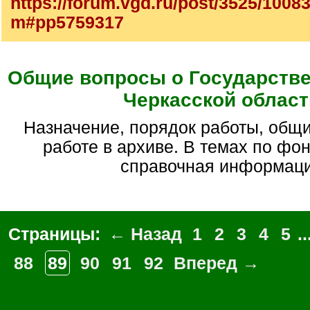
https://forum.vgd.ru/post/3525/1008
m#pp5759317
Общие вопросы о Государств
Черкасской област
Назначение, порядок работы, общие вопросы по
работе в архиве. В темах по фо
справочная информац
Страницы:
← Назад
1
2
3
4
5
..
88
89
90
91
92
Вперед →