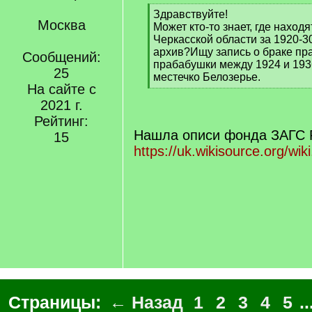
[
Здравствуйте!
Москва
q
Может кто-то знает, где наход
]
Черкасской области за 1920-3
архив?Ищу запись о браке пр
Сообщений:
прабабушки между 1924 и 193
25
местечко Белозерье.
На сайте с
[
/
2021 г.
q
Рейтинг:
]
Нашла описи фонда ЗАГС 
15
https://uk.wikisource.org/wik
Страницы:
← Назад
1
2
3
4
5
..