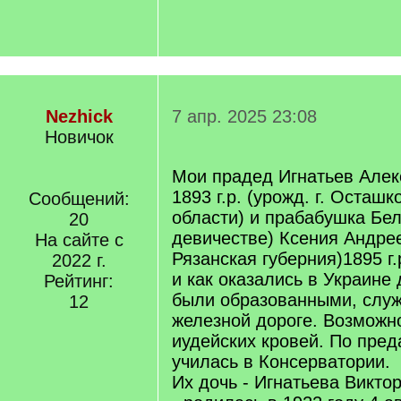
Nezhick
7 апр. 2025 23:08
Новичок
Мои прадед Игнатьев Алек
1893 г.р. (урожд. г. Осташк
Сообщений:
области) и прабабушка Бел
20
девичестве) Ксения Андре
На сайте с
Рязанская губерния)1895 г.
2022 г.
и как оказались в Украине
Рейтинг:
были образованными, слу
12
железной дороге. Возможн
иудейских кровей. По пре
училась в Консерватории.
Их дочь - Игнатьева Викто