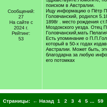
поиском в Австралии.
Ищу информацию о Пётр П
Сообщений:
Головчанский, родился 5.1
27
1898г . место рождения ст
На сайте с
Моздокского уезда. Отец 
2024 г.
Головчанский,мать Пелаги
Рейтинг:
Есть упоминание о П.П.Го
53
который в 50-х годах издав
Австралии. Может быть, это
благодарна за любую инф
его потомках
Страницы:
← Назад
1
2
3
4
5
...
59