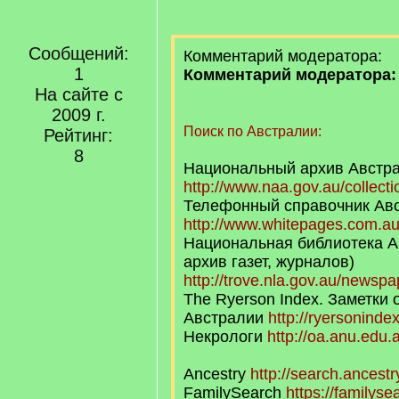
/
q
]
Сообщений:
Комментарий модератора:
1
Комментарий модератора:
На сайте с
2009 г.
Поиск по Австралии:
Рейтинг:
8
Национальный архив Австра
http://www.naa.gov.au/collect
Телефонный справочник Авс
http://www.whitepages.com.au
Национальная библиотека А
архив газет, журналов)
http://trove.nla.gov.au/newspa
The Ryerson Index. Заметки 
Австралии
http://ryersoninde
Некрологи
http://oa.anu.edu.
Аncestry
http://search.ancest
FamilySearch
https://familyse