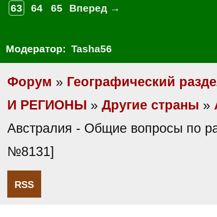
63
64
65
Вперед →
Модератор:
Tasha56
Форум
»
Географический разд
И РЕГИОНЫ
»
Другие страны
»
Австралия - Общие вопросы по ра
№8131]
RSS