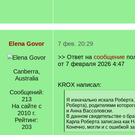
Elena Govor
7 фев. 20:29
>> Ответ на
сообщение
по
от 7 февраля 2026 4:47
Canberra,
Australia
KROX написал:
Сообщений:
[
213
q
Я изначально искала Роберта 
]
На сайте с
Роберта), родителями которо
и Анна Вассоловски.
2010 г.
В данном свидетельстве о бр
Рейтинг:
Карла Роберта записана как H
203
Конечно, могли и с ошибкой за
[