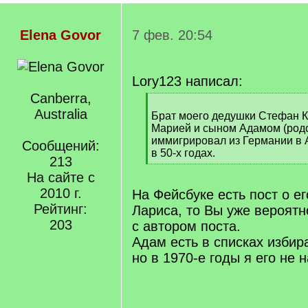
Elena Govor
7 фев. 20:54
Lory123 написал:
Canberra,
[
Australia
q
Брат моего дедушки Стефан К
]
Марией и сыном Адамом (родо
иммигрировал из Германии в 
Сообщений:
в 50-х годах.
213
[
На сайте с
/
q
2010 г.
На Фейсбуке есть пост о е
]
Рейтинг:
Лариса, то Вы уже вероятн
203
с автором поста.
Адам есть в списках избира
но в 1970-е годы я его не 