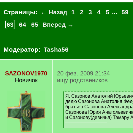
Страницы:
← Назад
1
2
3
4
5
...
59
63
64
65
Вперед →
Модератор:
Tasha56
SAZONOV1970
20 фев. 2009 21:34
Новичок
ищу родствеников
[
Я, Сазонов Анатолий Юрьевич
q
дядю Сазонова Анатолия Фёд
]
братьев Сазонова Александра
Сазонова Юрия Анатольевич
и Сазонову(девичья) Тамару 
[