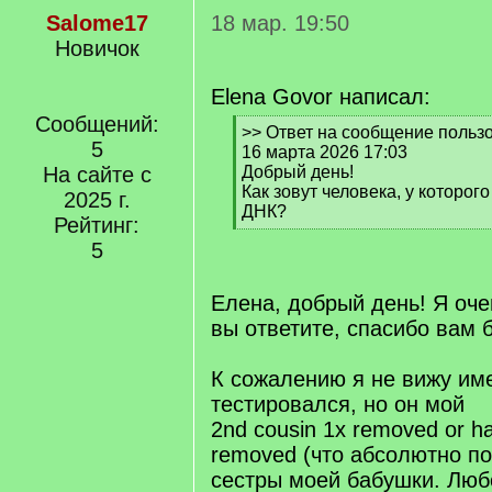
Salome17
18 мар. 19:50
Новичок
Elena Govor написал:
Сообщений:
[
>> Ответ на сообщение польз
5
q
16 марта 2026 17:03
]
На сайте с
Добрый день!
Как зовут человека, у которог
2025 г.
ДНК?
Рейтинг:
[
5
/
q
]
Елена, добрый день! Я оче
вы ответите, спасибо вам 
К сожалению я не вижу име
тестировался, но он мой
2nd cousin 1x removed or hal
removed (что абсолютно п
сестры моей бабушки. Лю