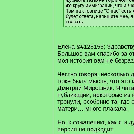
журнала Татьяне Торлиной, о
же кругу иммиграции, что и Л
Там на странице "О нас" есть 
будет ответа, напишите мне, 
связать.
[
/
q
]
Елена &#128155; Здравств
Большое вам спасибо за отк
моя история вам не безраз
Честно говоря, несколько 
тоже была мысль, что это 
Дмитрий Мирошник. Я чита
публикации, некоторые из 
тронули, особенно та, где 
матери… много плакала.
Но, к сожалению, как я и д
версия не подходит.