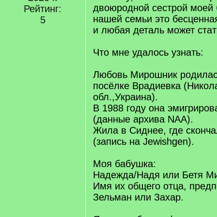
двоюродной сестрой моей 
Рейтинг:
нашей семьи это бесценная
5
и любая деталь может ста
Что мне удалось узнать:
Любовь Мирошник родилась
посёлке Врадиевка (Никол
обл.,Украина).
В 1988 году она эмигриро
(данные архива NAA).
Жила в Сиднее, где сконча
(запись на Jewishgen).
Моя бабушка:
Надежда/Надя или Бетя М
Имя их общего отца, пред
Зельман или Захар.