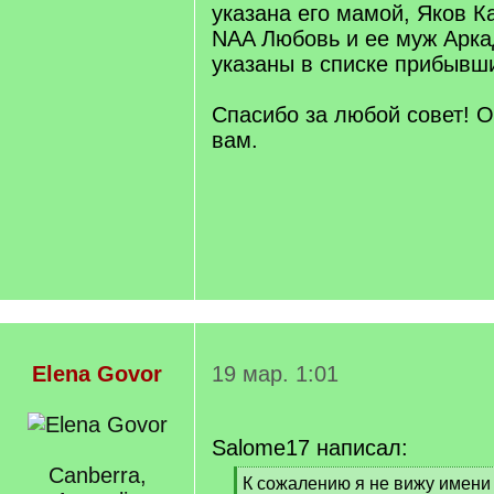
указана его мамой, Яков К
NAA Любовь и ее муж Арка
указаны в списке прибывши
Спасибо за любой совет! 
вам.
Elena Govor
19 мар. 1:01
Salome17 написал:
Canberra,
[
К сожалению я не вижу имени 