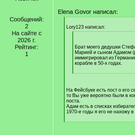
Elena Govor написал:
Сообщений:
[
2
q
Lory123 написал:
]
На сайте с
[
2026 г.
q
Рейтинг:
]
Брат моего дедушки Стеф
Марией и сыном Адамом (
1
иммигрировал из Германи
корабле в 50-х годах.
[
/
q
На Фейсбуке есть пост о его 
]
то Вы уже вероятно были в ко
поста.
Адам есть в списках избирател
1970-е годы я его не нахожу в
[
/
q