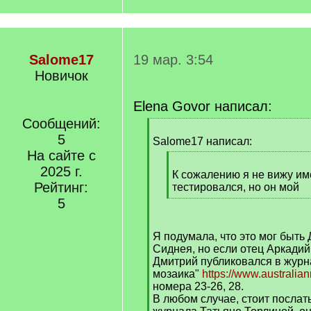
Salome17
19 мар. 3:54
Новичок
Elena Govor написал:
Сообщений:
[
5
q
Salome17 написал:
]
На сайте с
[
2025 г.
q
К сожалению я не вижу име
Рейтинг:
]
тестировался, но он мой
[
5
/
q
Я подумала, что это мог быть
]
Сиднея, но если отец Аркадий 
Дмитрий публиковался в журн
мозаика"
https://www.australianm
номера 23-26, 28.
В любом случае, стоит послат