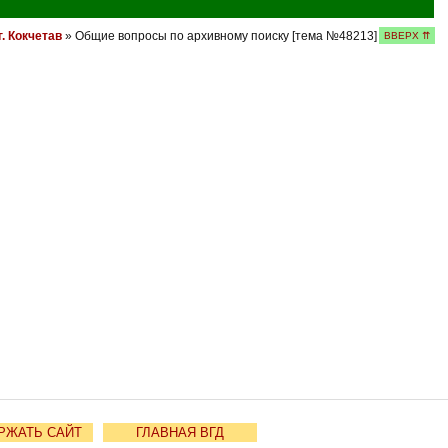
. Кокчетав
» Общие вопросы по архивному поиску [тема №48213]
ВВЕРХ ⇈
РЖАТЬ САЙТ
ГЛАВНАЯ ВГД