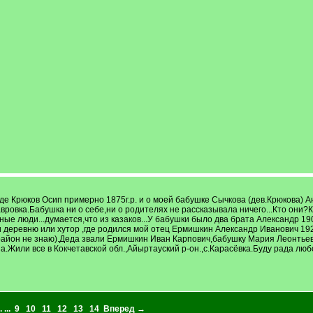
е Крюков Осип примерно 1875г.р. и о моей бабушке Сычкова (дев.Крюкова) Ан
Лавровка.Бабушка ни о себе,ни о родителях не рассказывала ничего...Кто они
ые люди...думается,что из казаков...У бабушки было два брата Александр 190
 деревню или хутор ,где родился мой отец Ермишкин Александр Иванович 192
 район не знаю).Деда звали Ермишкин Иван Карпович,бабушку Мария Леонтьев
яна.Жили все в Кокчетавской обл.,Айыртауский р-он.,с.Карасёвка.Буду рада л
. ...
9
10
11
12
13
14
Вперед →