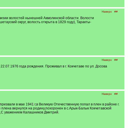
Наверх
##
ревизии волостей нынешней Акмолинской области. Волости
етауский округ, волость открыта в 1829 году), Таракты-
Наверх
##
07.1976 года рождения. Проживал в г. Кокчетаве по ул. Досова
Наверх
##
извали в мае 1941 г,в Великую Отечественную попал в плен в районе г.
плена вернулся на родину,похоронен в с.Арык-Балык Кокчетавской
ии,С уважением Калашников Дмитрий.