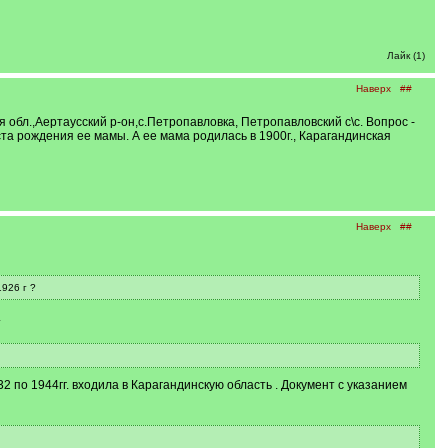
Лайк (1)
Наверх
##
я обл.,Аертаусский р-он,с.Петропавловка, Петропавловский с\с. Вопрос -
та рождения ее мамы. А ее мама родилась в 1900г., Карагандинская
Наверх
##
926 г ?
.
2 по 1944гг. входила в Карагандинскую область . Документ с указанием