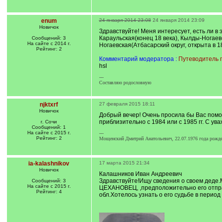
enum
24 января 2014 23:08
24 января 2014 23:09
Новичок
Здравствуйте! Меня интересует, есть ли в
Караульская(конец 18 века), Кылды-Ногаевс
Сообщений: 3
На сайте с 2014 г.
Ногаевская(Атбасарский округ, открыта в 1
Рейтинг: 2
Комментарий модератора :
Путеводитель п
hsl
---
Составляю родословную
njktxrf
27 февраля 2015 18:11
Новичок
Добрый вечер! Очень просила бы Вас помо
приблизительно с 1984 или с 1985 гг. С у
г. Сочи
Сообщений: 1
На сайте с 2015 г.
---
Рейтинг: 2
Мощенский Дмитрий Анатольевич, 22.07.1976 года рождени
ia-kalashnikov
17 марта 2015 21:34
Новичок
Калашников Иван Андреевич
Здравствуйте!Ищу сведения о своем деде.М
Сообщений: 3
На сайте с 2015 г.
ЦЕХАНОВЕЦ, ,предположительно его отправ
Рейтинг: 4
обл.Хотелось узнать о его судьбе в перио