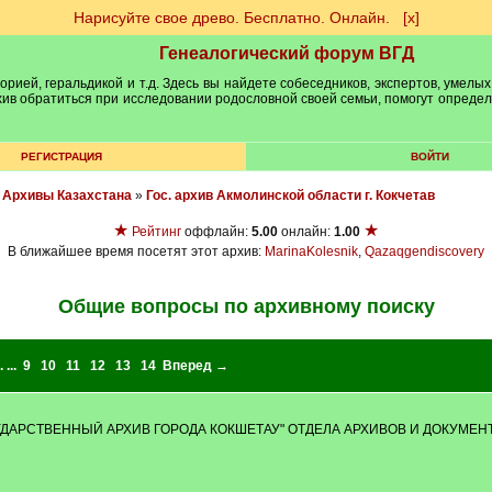
Нарисуйте свое древо. Бесплатно. Онлайн.
[х]
Генеалогический форум ВГД
рией, геральдикой и т.д. Здесь вы найдете собеседников, экспертов, умелых
рхив обратиться при исследовании родословной своей семьи, помогут опреде
РЕГИСТРАЦИЯ
ВОЙТИ
»
Архивы Казахстана
»
Гос. архив Акмолинской области г. Кокчетав
★
★
Рейтинг
оффлайн:
5.00
онлайн:
1.00
В ближайшее время посетят этот архив:
MarinaKolesnik
,
Qazaqgendiscovery
Общие вопросы по архивному поиску
. ...
9
10
11
12
13
14
Вперед →
ДАРСТВЕННЫЙ АРХИВ ГОРОДА КОКШЕТАУ" ОТДЕЛА АРХИВОВ И ДОКУМЕ