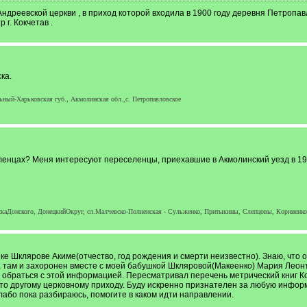
ндреевской церкви , в приход которой входила в 1900 году деревня Петропавл
 г. Кокчетав .
ка.
ьный-Харьковская губ., Акмолинская обл.,с. Петропавловское
ленцах? Меня интересуют переселенцы, приехавшие в Акмолинский уезд в 190
йскаДонского, ДонецкийОкруг, сл.Малчевско-Полненская - Сульженко, Притыкины, Слепцовы, Корниенко.
ке Шклярове Акиме(отчество, год рождения и смерти неизвестно). Знаю, что 
, там и захоронен вместе с моей бабушкой Шкляровой(Макеенко) Мария Леонт
 обраться с этой информацией. Пересматривал перечень метрический книг Кокч
то другому церковному приходу. Буду искренно признателен за любую информ
слабо пока разбираюсь, помогите в каком идти направлении.