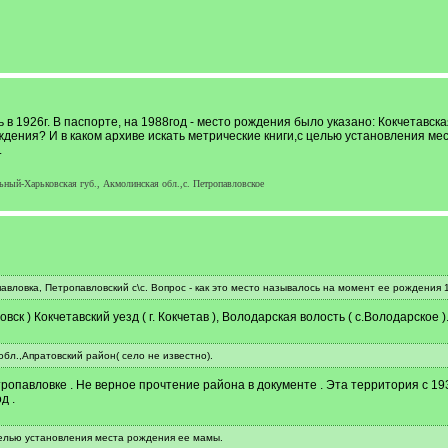
в 1926г. В паспорте, на 1988год - место рождения было указано: Кокчетавска
ждения? И в каком архиве искать метрические книги,с целью установления мес
.
ьный-Харьковская губ., Акмолинская обл.,с. Петропавловское
павловка, Петропавловский с\с. Вопрос - как это место называлось на момент ее рождения 1
ск ) Кокчетавский уезд ( г. Кокчетав ), Володарская волость ( с.Володарское )
обл.,Апратовский район( село не известно).
опавловке . Не верное прочтение района в документе . Эта территория с 193
д .
 целью установления места рождения ее мамы.