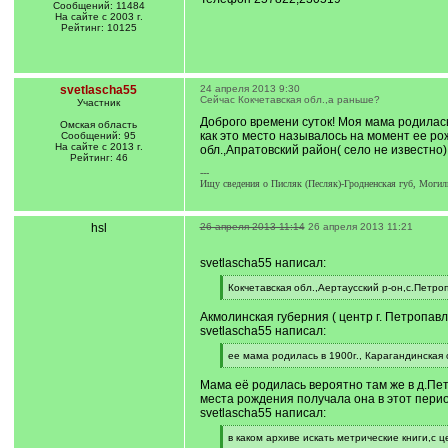
Сообщений: 11484
На сайте с 2003 г.
Рейтинг: 10125
svetlascha55
24 апреля 2013 9:30
Сейчас Кокчетавская обл.,а раньше?
Участник
Доброго времени суток! Моя мама родилась 
Омская область
как это место называлось на момент ее ро
Сообщений: 95
На сайте с 2013 г.
обл.,Апратовский район( село не известно)
Рейтинг: 46
---
Ищу сведения о Писляк (Песляк)-Гродненская губ, Могил
hsl
26 апреля 2013 11:14
26 апреля 2013 11:21
svetlascha55 написал:
[
Кокчетавская обл.,Аертаусский р-он,с.Петро
q
[
]
/
Акмолинская губерния ( центр г. Петропавлов
q
svetlascha55 написал:
]
[
ее мама родилась в 1900г., Карагандинская 
q
[
]
/
Мама её родилась вероятно там же в д.Петр
q
места рождения получала она в этот перио
]
svetlascha55 написал:
[
в каком архиве искать метрические книги,с
q