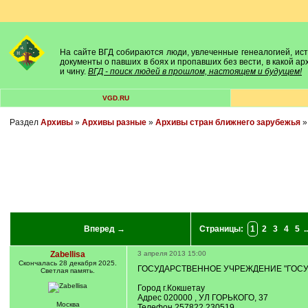
На сайте ВГД собираются люди, увлеченные генеалогией, исто
документы о павших в боях и пропавших без вести, в какой а
и чину.
ВГД - поиск людей в прошлом, настоящем и будущем!
VGD.RU
Раздел
Архивы
»
Архивы разные
»
Архивы стран ближнего зарубежья
Вперед →
Страницы:
1
2
3
4
5
..
Zabellisa
3 апреля 2013 15:00
Cкончалась 28 декабря 2025.
ГОСУДАРСТВЕННОЕ УЧРЕЖДЕНИЕ "ГОСУ
Светлая память.
Город г.Кокшетау
Адрес 020000 , УЛ ГОРЬКОГО, 37
Москва
Телефон 257822,230519