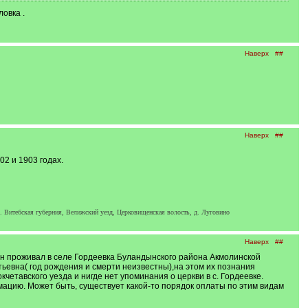
овка .
Наверх
##
Наверх
##
2 и 1903 годах.
 Витебская губерния, Велижский уезд, Церковищенская волость, д. Луговино
Наверх
##
он проживал в селе Гордеевка Буландынского района Акмолинской
ьевна( год рождения и смерти неизвестны),на этом их познания
етавского уезда и нигде нет упоминания о церкви в с. Гордеевке.
ацию. Может быть, существует какой-то порядок оплаты по этим видам