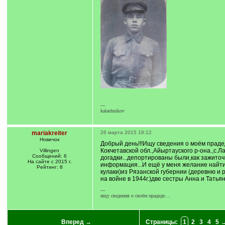
---
kalashnikov
mariakreiter
26 марта 2015 18:12
Новичок
Добрый день!!!Ищу сведения о моём прадед
Кокчетавской обл.,Айыртауского р-она.,с.
Villingen
Сообщений: 6
догадки...депортированы были,как зажиточн
На сайте с 2015 г.
информация...И ещё у меня желание найти
Рейтинг: 8
кулаки)из Рязанской губернии (деревню и
на войне в 1944г.)две сестры Анна и Тать
---
ищу сведения о своём прадеде....
Вперед →
Страницы:
1
2
3
4
5
..