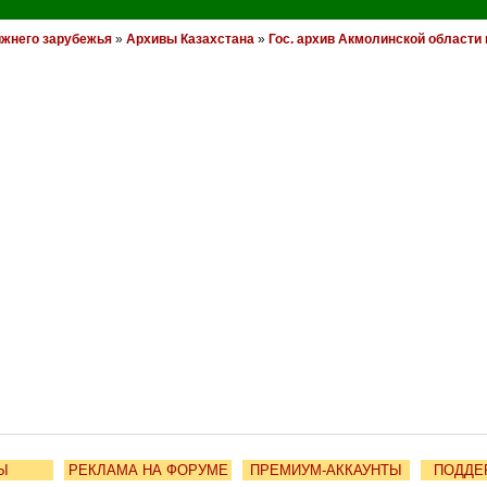
ижнего зарубежья
»
Архивы Казахстана
»
Гос. архив Акмолинской области г
Ы
РЕКЛАМА НА ФОРУМЕ
ПРЕМИУМ-АККАУНТЫ
ПОДДЕ