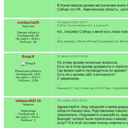
[
]
/
В Кокчетавском архиве метрические книги А
q
Сейчас это РК , Акмолинская область , центр
]
svetlascha55
26 апреля 2013 16:27
Сейчас Кокчетавская обл.,а раньше?
Участник
hsl , спасибо! Сейчас у меня есть план поис
Омская область
Сообщений: 95
---
На сайте с 2013 г.
Ищу сведения о Писляк (Песляк)-Гродненская губ, Могил
Рейтинг: 46
Влад-К
22 августа 2013 10:49
По этому архиву несколько вопросов.
Есть ли в этом архиве документы о пересе
Где можно найти путеводитель по архиву?
Рязанская область
Сообщений: 1011
Есть ли у архива сайт в интернете?
На сайте с 2010 г.
С уважением,
Рейтинг: 1336
---
Кононов В.Г. http://forum.vgd.ru/1533/ Ищу: ОбластьВо
shklyaroff20 10
24 ноября 2013 16:31
Новичок
Здравствуйте. Ищу сведения о моём дедуш
области Казахстана. Родственники говорят
Караганда
Сообщений: 4
закончились. Подскажите пожалуйста, куда
На сайте с 2013 г.
Выходит селяне были приписаны к какому-
Рейтинг: 1
услуг? Я в этой системе поиска новичок и 