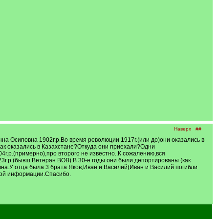
Наверх
##
на Осиповна 1902г.р.Во время революции 1917г.(или до)они оказались в
?Как оказались в Казахстане?Откуда они приехали?Одни
4г.р.(примерно),про второго не известно..К сожалению,вся
3г.р.(бывш.Ветеран ВОВ).В 30-е годы они были депортированы (как
на.У отца была 3 брата Яков,Иван и Василий(Иван и Василий погибли
юбой информации.Спасибо.