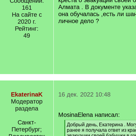
креста о эвакуации своей 
Сообщений:
Алмата . В документе указ
161
она обучалась ,есть ли ша
На сайте с
личное дело ?
2020 г.
Рейтинг:
49
EkaterinaK
16 дек. 2022 10:48
Модератор
раздела
MosinaElena написал:
Санкт-
[
Добрый день, Екатерина . Могу
Петербург;
q
ранее я получала ответ из кра
]
эвакуации своей бабушки в го