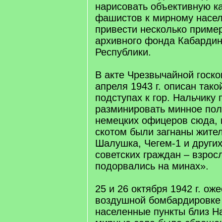
нарисовать объективную к
фашистов к мирному насел
привести несколько приме
архивного фонда Кабардин
Республики.
В акте Чрезвычайной госко
апреля 1943 г. описан тако
подступах к гор. Нальчику
разминировать минное пол
немецких офицеров сюда, 
скотом были загнаны жите
Шалушка, Чегем-1 и других
советских граждан – взрос
подорвались на минах».
25 и 26 октября 1942 г. ож
воздушной бомбардировке
населенные пункты близ Н