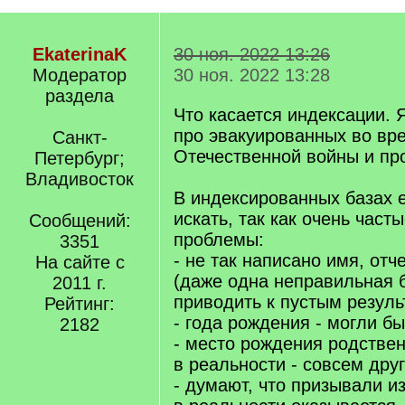
EkaterinaK
30 ноя. 2022 13:26
Модератор
30 ноя. 2022 13:28
раздела
Что касается индексации. 
про эвакуированных во вр
Санкт-
Отечественной войны и про
Петербург;
Владивосток
В индексированных базах 
искать, так как очень час
Сообщений:
проблемы:
3351
- не так написано имя, от
На сайте с
(даже одна неправильная 
2011 г.
приводить к пустым резуль
Рейтинг:
- года рождения - могли б
2182
- место рождения родствен
в реальности - совсем друг
- думают, что призывали из