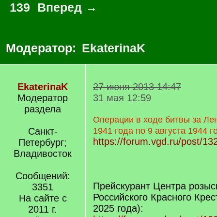
139
Вперед →
Модератор:
EkaterinaK
EkaterinaK
27 июня 2013 14:47
Модератор
31 мая 12:59
раздела
Операции в ходе битвы за Ле
Санкт-
1941 года по 9 августа 1944 г
https://forum.vgd.ru/post/1
Петербург;
Владивосток
Сообщений:
Прейскурант Центра розыс
3351
Российского Красного Крес
На сайте с
2025 года):
2011 г.