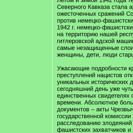
Летом и зимой 1942 года т
Северного Кавказа стала 
ожесточенных сражений С
против немецко-фашистских
1942 г. немецко-фашистски
на территорию нашей респ
гитлеровской адской маши
самые незащищенные слои
женщины, дети, люди стар
Ужасающие подробности к
преступлений нацистов от
уникальных исторических д
сегодняшний день уже чуть
единственных свидетелях 
времени. Абсолютное боль
документов – акты Чрезвы
государственной комиссии
расследованию злодеяний
фашистских захватчиков и