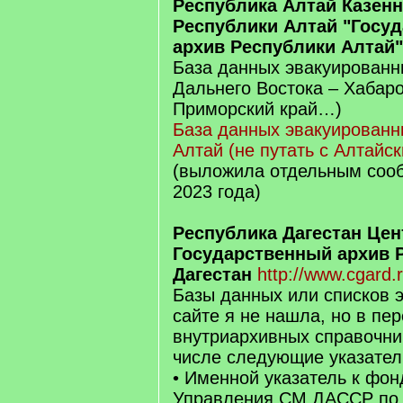
Республика Алтай Казен
Республики Алтай "Госу
архив Республики Алтай"
База данных эвакуированны
Дальнего Востока – Хабаро
Приморский край…)
База данных эвакуированн
Алтай (не путать с Алтайск
(выложила отдельным соо
2023 года)
Республика Дагестан Це
Государственный архив 
Дагестан
http://www.cgard.r
Базы данных или списков 
сайте я не нашла, но в пе
внутриархивных справочник
числе следующие указател
• Именной указатель к фон
Управления СМ ДАССР по т