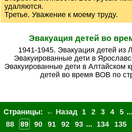
удаляются.
Третье. Уважение к моему труду.
Эвакуация детей во вре
1941-1945. Эвакуация детей из Ленинграда.
Эвакуированные дети в Ярославс
Эвакуированные дети в Алтайском к
детей во время ВОВ по ст
Страницы:
← Назад
1
2
3
4
5
..
88
89
90
91
92
93
...
134
135