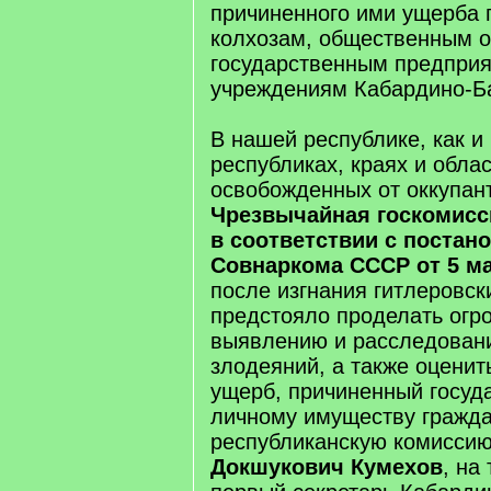
причиненного ими ущерба 
колхозам, общественным о
государственным предприя
учреждениям Кабардино-Б
В нашей республике, как и 
республиках, краях и обла
освобожденных от оккупан
Чрезвычайная госкомисс
в соответствии с постан
Совнаркома СССР от 5 м
после изгнания гитлеровск
предстояло проделать огр
выявлению и расследован
злодеяний, а также оцени
ущерб, причиненный госуд
личному имуществу гражда
республиканскую комисси
Докшукович Кумехов
, на