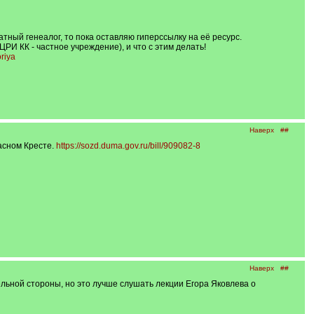
атный генеалог, то пока оставляю гиперссылку на её ресурс.
КК - частное учреждение), и что с этим делать!
riya
Наверх
##
асном Кресте.
https://sozd.duma.gov.ru/bill/909082-8
Наверх
##
ьной стороны, но это лучше слушать лекции Егора Яковлева о