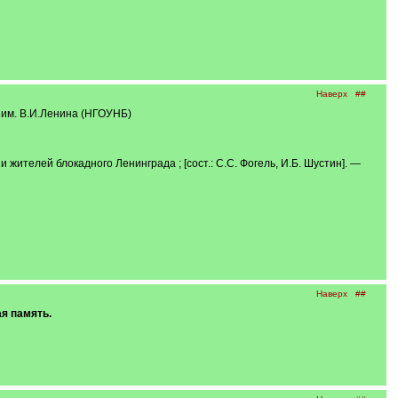
Наверх
##
 им. В.И.Ленина (НГОУНБ)
 жителей блокадного Ленинграда ; [сост.: С.С. Фогель, И.Б. Шустин]. —
Наверх
##
я память.