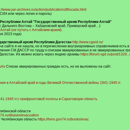
s://www.yar-archives.ru/action/publications/Blocada.html
ЕСИА или через логин и пароль)
 Республики Алтай "Государственный архив Республики Алтай"
с Дальнего Востока – Хабаровский край, Приморский край…)
Алтай (не путать с Алтайским краем).
я 2023 года)
дарственный архив Республики Дагестан
http://www.cgard.ru/
а сайте я не нашла, но в перечислении внутриархивных справочников есть в
вления СМ ДАССР по труду к спискам эвакуированных и не эвакуированных граж
агестан. Их можно искать через яндекс-архивы
https://forum.vgd.ru/post/1329
u/ru
Списки эвакуированных граждан есть, но не выложены на сайт.
ия в Алтайский край в годы Великой Отечественной войны 1941-1945 гг.
41-1945 гг.с прифронтовой полосы в Саратовскую область
лябинской области
ve74.ru/dbases/evacuation
в Челябинскую область
https://hero.gov74.ru/books/evac