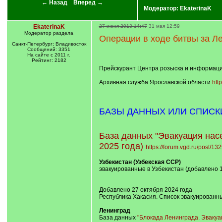
← Назад
Вперед →
Модератор:
EkaterinaK
EkaterinaK
27 июня 2013 14:47
31 мая 12:59
Модератор раздела
Операции в ходе битвы за Ле
Санкт-Петербург; Владивосток
Сообщений: 3351
На сайте с 2011 г.
Рейтинг: 2182
Прейскурант Центра розыска и информации
Архивная служба Ярославской области
htt
БАЗЫ ДАННЫХ ИЛИ СПИСКИ Э
База данных "Эвакуация насе
2025 года)
https://forum.vgd.ru/post/1
Узбекистан (Узбекская ССР)
эвакуированные в Узбекистан (добавлено 
Добавлено 27 октября 2024 года
Республика Хакасия. Список эвакуированн
Ленинград
База данных
"Блокада Ленинграда. Эвакуа