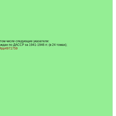
 том числе следующие указатели:
дан по ДАССР за 1941-1946 гг. (в 24 томах);
...#pp4971759