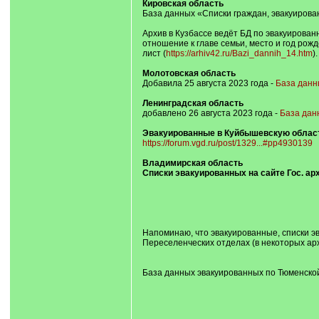
Кировская область
База данных «Списки граждан, эвакуирован
Архив в Кузбассе ведёт БД по эвакуированн
отношение к главе семьи, место и год рожд
лист (
https://arhiv42.ru/Bazi_dannih_14.htm
)
Молотовская область
Добавила 25 августа 2023 года -
База данн
Ленинградская область
добавлено 26 августа 2023 года -
База дан
Эвакуированные в Куйбышевскую облас
https://forum.vgd.ru/post/1329...#pp4930139
Владимирская область
Списки эвакуированных на сайте Гос. а
Напоминаю, что эвакуированные, списки эв
Переселенческих отделах (в некоторых арх
База данных эвакуированных по Тюменской