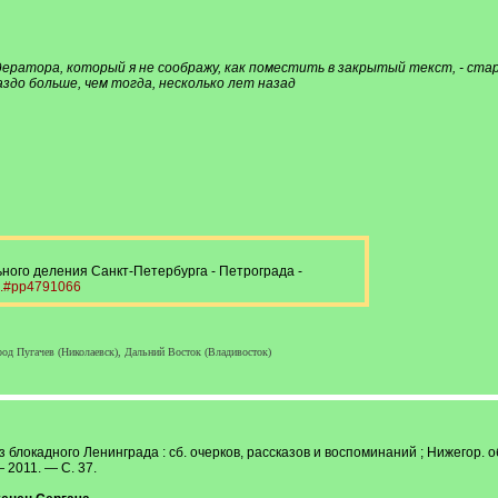
атора, который я не соображу, как поместить в закрытый текст, - стар
здо больше, чем тогда, несколько лет назад
ого деления Санкт-Петербурга - Петрограда -
9...#pp4791066
род Пугачев (Николаевск), Дальний Восток (Владивосток)
з блокадного Ленинграда : сб. очерков, рассказов и воспоминаний ; Нижегор.
 2011. — С. 37.