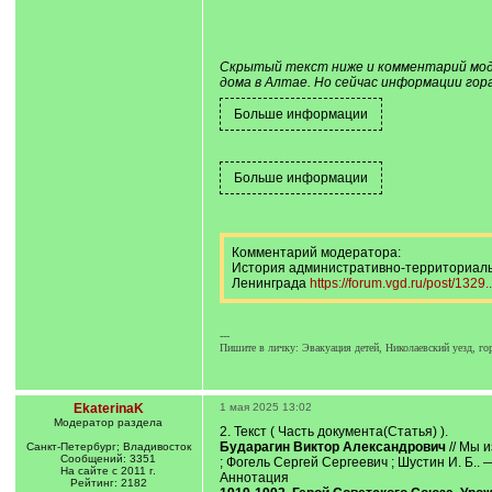
Скрытый текст ниже и комментарий модер
дома в Алтае. Но сейчас информации гора
Комментарий модератора:
История административно-территориальн
Ленинграда
https://forum.vgd.ru/post/132
---
Пишите в личку: Эвакуация детей, Николаевский уезд, го
EkaterinaK
1 мая 2025 13:02
Модератор раздела
2. Текст ( Часть документа(Статья) ).
Бударагин Виктор Александрович
// Мы и
Санкт-Петербург; Владивосток
Сообщений: 3351
; Фогель Сергей Сергеевич ; Шустин И. Б.. —
На сайте с 2011 г.
Аннотация
Рейтинг: 2182