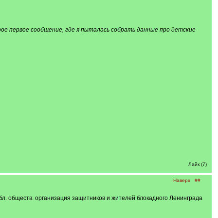
ое первое сообщение, где я пыталась собрать данные про детские
Лайк (7)
Наверх
##
 обл. обществ. организация защитников и жителей блокадного Ленинграда