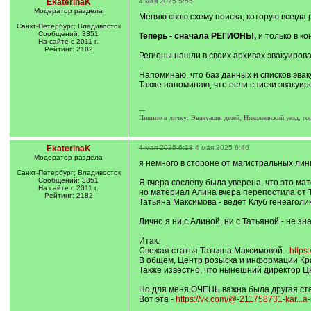
EkaterinaK
4 мая 2025 5:55
Модератор раздела
Меняю свою схему поиска, которую всегда
Санкт-Петербург; Владивосток
Сообщений: 3351
Теперь - сначала РЕГИОНЫ,
и только в к
На сайте с 2011 г.
Рейтинг: 2182
Регионы нашли в своих архивах эвакуиров
Напоминаю, что баз данных и списков эвак
Также напоминаю, что если списки эвакуи
---
Пишите в личку: Эвакуация детей, Николаевский уезд, го
EkaterinaK
4 мая 2025 6:18
4 мая 2025 6:46
Модератор раздела
я немного в стороне от магистральных лин
Санкт-Петербург; Владивосток
Сообщений: 3351
Я вчера сослепу была уверена, что это ма
На сайте с 2011 г.
но материал Алина вчера перепостила от Т
Рейтинг: 2182
Татьяна Максимова - ведет Клуб генеаголи
Лично я ни с Алиной, ни с Татьяной - не з
Итак.
Свежая статья Татьяна Максимовой -
https
В общем, Центр розыска и информации Крас
Также известно, что нынешний директор ЦР
Но для меня ОЧЕНЬ важна была другая ста
Вот эта -
https://vk.com/@-211758731-kar...a-i