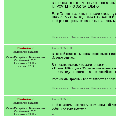
В этой статье очень чётко и ясно показан
К ПРОЧТЕНИЮ ОБЯЗАТЕЛЬНО!
Если Татьяна разрешит - я даже здесь эту 
ПРОБЛЕМУ ОНА ПОДНЯЛА НАИВАЖНЕЙШУЮ: как
Ещё раз гиперссылка на статью Татьяны М
---
Пишите в личку: Эвакуация детей, Николаевский уезд, го
EkaterinaK
4 мая 2025 6:30
Модератор раздела
В свежей статье (см. сообщение выше) Тат
Изучаю сейчас.
Санкт-Петербург; Владивосток
Сообщений: 3351
На сайте с 2011 г.
В качестве истории из законопроекта:
Рейтинг: 2182
- 15 мая 1867 года - Общество попечения 
- в 1879 году переименовано в Российское
Российский Красный Крест является прав
---
Пишите в личку: Эвакуация детей, Николаевский уезд, го
EkaterinaK
4 мая 2025 6:31
Модератор раздела
Ещё я напоминаю, что Международный Крас
событиях того времени.
Санкт-Петербург; Владивосток
Сообщений: 3351
На сайте с 2011 г.
---