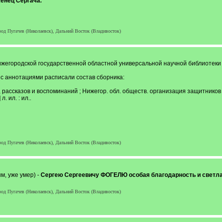
женец Сергача.
род Пугачев (Николаевск), Дальний Восток (Владивосток)
жегородской государственной областной универсальной научной библиотеки
с аннотациями расписали состав сборника:
, рассказов и воспоминаний ; Нижегор. обл. обществ. организация защитников и
л. ил. : ил..
род Пугачев (Николаевск), Дальний Восток (Владивосток)
м, уже умер) -
Сергею Сергеевичу ФОГЕЛЮ особая благодарность и светла
род Пугачев (Николаевск), Дальний Восток (Владивосток)