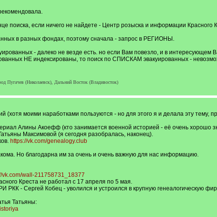
 рекомендовала.
онце поиска, если ничего не найдете - Центр розыска и информации Красного 
анных в разных фондах, поэтому сначала - запрос в РЕГИОНЫ.
уированных - далеко не везде есть. но если Вам повезло, и в интересующем 
рованных НЕ индексированы, то поиск по СПИСКАМ эвакуированных - невозмо
род Пугачев (Николаевск), Дальний Восток (Владивосток)
ий (хотя моими наработками пользуются - но для этого я и делала эту тему, 
териал Алины Акоефф (кто занимается военной историей - её очень хорошо зн
атьяны Максимовой (я сегодня разобралась, наконец).
ков.
https://vk.com/genealogy.club
накома. Но благодарна им за очень и очень важную для нас информацию.
://vk.com/wall-211758731_18377
ного Креста не работал с 17 апреля по 5 мая.
И РКК - Сергей Кобец - уволился и устроился в крупную генеалогическую фирм
тья Татьяны:
storiya