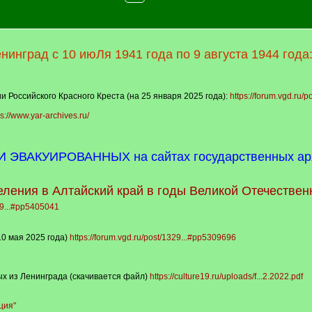
нинград с 10 июЛя 1941 года по 9 августа 1944 года
 Российского Красного Креста (на 25 января 2025 года):
https://forum.vgd.ru/
ps://www.yar-archives.ru/
ВАКУИРОВАННЫХ на сайтах государственных архи
ления в Алтайский край в годы Великой Отечественн
329...#pp5405041
10 мая 2025 года)
https://forum.vgd.ru/post/1329...#pp5309696
ых из Ленинграда (скачивается файл)
https://culture19.ru/uploads/f...2.2022.pdf
ция"