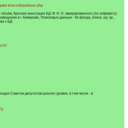
gako-kirov.ru/base/evac.php
 объём, Краткая аннотация БД: Ф. И. О. эвакуированного (по алфавиту),
змещения в г. Кемерово, Поисковые данные - № фонда, описи, ед. хр.,
ва с БД.
сти"
ндах Советов депутатов разного уровня, в том числе - в
73