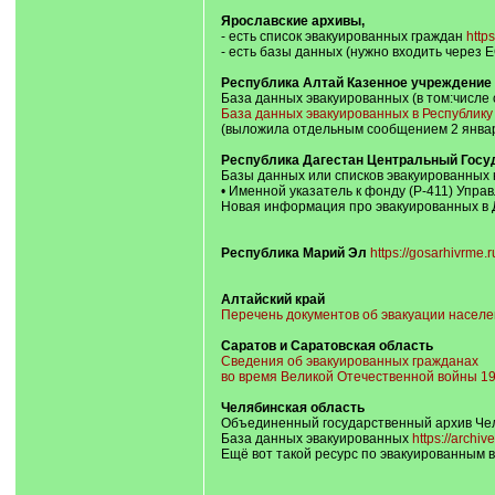
Ярославские архивы,
- есть список эвакуированных граждан
http
- есть базы данных (нужно входить через 
Республика Алтай Казенное учреждение
База данных эвакуированных (в том:числе 
База данных эвакуированных в Республику 
(выложила отдельным сообщением 2 январ
Республика Дагестан Центральный Госу
Базы данных или списков эвакуированных н
• Именной указатель к фонду (Р-411) Упра
Новая информация про эвакуированных в Д
Республика Марий Эл
https://gosarhivrme.r
Алтайский край
Перечень документов об эвакуации населен
Саратов и Саратовская область
Сведения об эвакуированных гражданах
во время Великой Отечественной войны 19
Челябинская область
Объединенный государственный архив Че
База данных эвакуированных
https://archi
Ещё вот такой ресурс по эвакуированным 