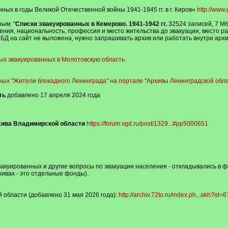
ных в годы Великой Отечественной войны 1941-1945 гг. в г. Киров»
http://www.
ым: "
Списки эвакуированных в Кемерово. 1941-1942 гг.
32524 записей, 7 Мб
ения, национальность, профессия и место жительства до эвакуации, место ра
. БД на сайт не выложена, нужно запрашивать архив или работать внутри архи
ых эвакуированных в Молотовскую область
ных "Жители блокадного Ленинграда" на портале "Архивы Ленинградской обла
ть
добавлено 17 апреля 2024 года
рхива Владимирской области
https://forum.vgd.ru/post/1329...#pp5000651
акуированных и другие вопросы по эвакуации населения - откладывались в фо
ивах - это отдельные фонды).
 области (добавлено 31 мая 2026 года):
http://archiv.72to.ru/index.ph...akh?id=6