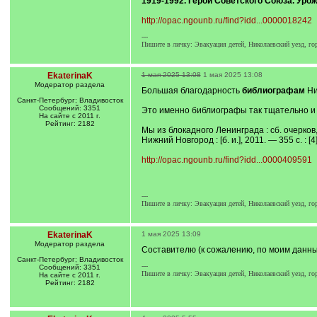
1919-1992. Герой Советского Союза. Уро
http://opac.ngounb.ru/find?idd...0000018242
---
Пишите в личку: Эвакуация детей, Николаевский уезд, го
EkaterinaK
1 мая 2025 13:08
1 мая 2025 13:08
Модератор раздела
Большая благодарность
библиографам
Ни
Санкт-Петербург; Владивосток
Сообщений: 3351
Это именно библиографы так тщательно и 
На сайте с 2011 г.
Рейтинг: 2182
Мы из блокадного Ленинграда : сб. очерков
Нижний Новгород : [б. и.], 2011. — 355 с. : [4] 
http://opac.ngounb.ru/find?idd...0000409591
---
Пишите в личку: Эвакуация детей, Николаевский уезд, го
EkaterinaK
1 мая 2025 13:09
Модератор раздела
Составителю (к сожалению, по моим данны
Санкт-Петербург; Владивосток
---
Сообщений: 3351
Пишите в личку: Эвакуация детей, Николаевский уезд, го
На сайте с 2011 г.
Рейтинг: 2182