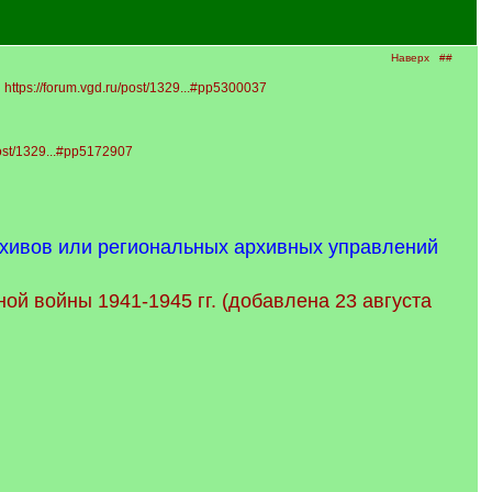
Наверх
##
:
https://forum.vgd.ru/post/1329...#pp5300037
post/1329...#pp5172907
вов или региональных архивных управлений
ой войны 1941-1945 гг. (добавлена 23 августа