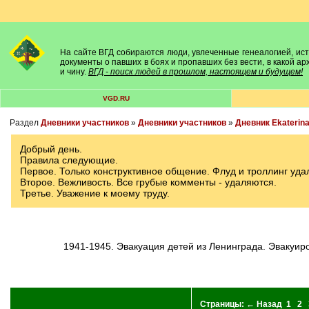
На сайте ВГД собираются люди, увлеченные генеалогией, исто
документы о павших в боях и пропавших без вести, в какой а
и чину.
ВГД - поиск людей в прошлом, настоящем и будущем!
VGD.RU
Раздел
Дневники участников
»
Дневники участников
»
Дневник Ekaterin
Добрый день.
Правила следующие.
Первое. Только конструктивное общение. Флуд и троллинг уда
Второе. Вежливость. Все грубые комменты - удаляются.
Третье. Уважение к моему труду.
1941-1945. Эвакуация детей из Ленинграда. Эвакуи
Страницы:
← Назад
1
2