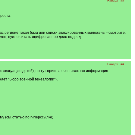
Наверх
##
Креста.
Вас регионе такая база или списки эвакуированных выложены - смотрите.
жен, нужно читать оцифрованное дело подряд.
Наверх
##
про эвакуацию детей), но тут пришла очень важная информация.
ает "Бюро военной генеалогии"),
у (см. статью по гиперссылке).