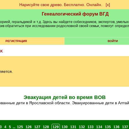
Нарисуйте свое древо. Бесплатно. Онлайн.
[х]
Генеалогический форум ВГД
рией, геральдикой и т.д. Здесь вы найдете собеседников, экспертов, умелых
рхив обратиться при исследовании родословной своей семьи, помогут опреде
РЕГИСТРАЦИЯ
ВОЙТИ
aK
ляется.
Эвакуация детей во время ВОВ
рованные дети в Ярославской области. Эвакуированные дети в Алта
3
4
5
...
125
126
127
128
129
130
131
132
133
134
135
136
137