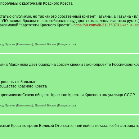
ы проблемы с карточками Красного Креста
статью опубликую, но так как это собственный контент Татьяны, а Татьяна - пл
им образом то, что собирало государство оказалось в частных руках (ЦРИ 
аксимовой "Картотеки Красного Креста" -
https://vk.com/@-211758731-kar...a-isto
род Пугачев (Николаевск), Дальний Восток (Владивосток)
ьяна Максимова даёт ссылку на совсем свежий законопроект о Российском Кр
о раненых и больных
 общество Красного Креста
опреемником Союза обществ Красного Креста и Красного полумесяца СССР
род Пугачев (Николаевск), Дальний Восток (Владивосток)
ный Крест во время Великой Отечественной войны показал себя с отрицател