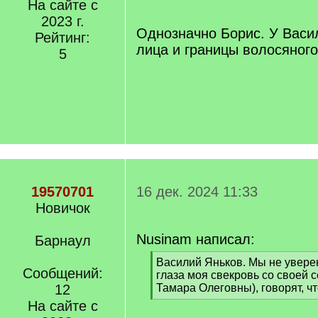
На сайте с
q
2023 г.
]
Однозначно Борис. У Васи
Рейтинг:
лица и границы волосяного
5
19570701
16 дек. 2024 11:33
Новичок
Nusinam написал:
Барнаул
[
Василий Яньков. Мы не уверен
Сообщений:
q
глаза моя свекровь со своей 
]
12
Тамара Олеговны), говорят, чт
[
На сайте с
/