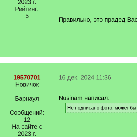
2023 г.
q
Рейтинг:
]
5
Правильно, это прадед Ва
19570701
16 дек. 2024 11:36
Новичок
Nusinam написал:
Барнаул
[
Не подписано фото, может бы
Сообщений:
q
[
]
12
/
q
На сайте с
]
2023 г.