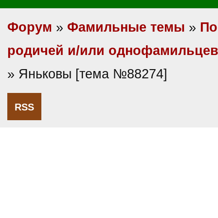
Форум
»
Фамильные темы
»
По
родичей и/или однофамильце
» Яньковы [тема №88274]
RSS