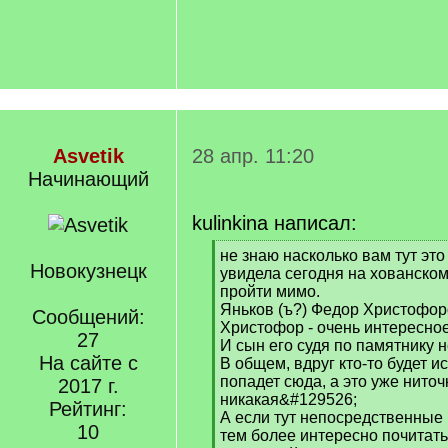
Asvetik
28 апр. 11:20
Начинающий
kulinkina написал:
[
не знаю насколько вам тут это 
Новокузнецк
q
увидела сегодня на хованском
]
пройти мимо.
Яньков (ъ?) Федор Христофор
Сообщений:
Христофор - очень интересное
27
И сын его судя по памятнику 
На сайте с
В общем, вдруг кто-то будет ис
попадет сюда, а это уже ниточ
2017 г.
никакая&#129526;
Рейтинг:
А если тут непосредственные 
10
тем более интересно почитать