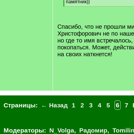
памятник))
[
/
q
]
Спасибо, что не прошли м
Христофорович не по наше
но где то имя встречалось,
покопаться. Может, действ
на своих наткнется!
Страницы:
← Назад
1
2
3
4
5
6
7
Модераторы:
N_Volga
,
Радомир
,
Tomili