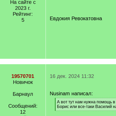
/
На сайте с
q
2023 г.
]
Рейтинг:
Евдокия Ревокатовна
5
19570701
16 дек. 2024 11:32
Новичок
Nusinam написал:
Барнаул
[
А вот тут нам нужна помощь в
Сообщений:
q
Борис или все-таки Василий н
]
12
[
/