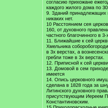
согласию прихожане ежего
каждого жилого дома по 30
9. Зданий принадлежащих к
никаких нет.
10 Расстоянием сея церков
160, от духовного правлени
частного благочинного в 3-
11. Ближайшие к сей церкв
Хмельника соборобогороди
в 3х верстах, а вознесенс
гребли тоже в 3х верстах.
12. Приписной к сей церкви
13. Домовой в сем приходе
имеется
14. Опись церковного имущ
сделана в 1828 года за шн
Литинского духовного пра
присутствующим Иереем 
Константиновским.
15 Приходорасходные книги