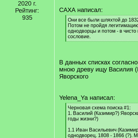
2020 г.
САХА написал:
Рейтинг:
935
[
Они все были шляхтой до 1832
q
Потом не пройдя легитимаци
]
однодворцы и потом - в чисто
сословие.
[
/
q
]
В данных списках согласн
мною древу ищу Василия (
Яворского
Yelena_Ya написал:
[
Черновая схема поиска #1:
q
1. Василий (Казимир?) Яворск
]
годы жизни?)
1.1 Иван Васильевич (Казимир
однодворец. 1808 - 1866 (?). 