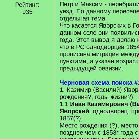
Петр и Максим - перебрал
Рейтинг:
уезд. По данному пересел
935
отдельная тема.
Что касается Яворских в Го
данном селе они появилис
года. Этот вывод я делаю 
что в РС однодворцев 1854
прописана миграция межд
пунктами, а указан возрас
предыдущей ревизии.
Черновая схема поиска #
1. Казимир (Василий) Явор
рождения?, годы жизни?)
1.1
Иван Казимирович (В
Яворский
, однодворец. пр
1857(?).
Место рождения (?), место
позднее чем с 1853г года с