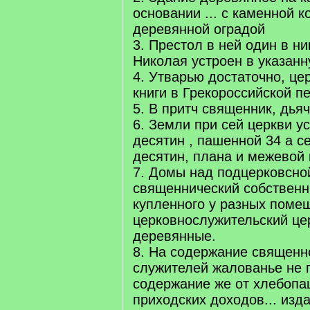
основании ... с каменной к
деревянной оградой
3. Престол в ней один в н
Николая устроен в указанн
4. Утварью достаточно, ц
книги в Грекороссийской пе
5. В притч священник, дья
6. Земли при сей церкви у
десятин , пашенной 34 а с
десятин, плана и межевой 
7. Домы над подцерковсно
священнический собственн
купленного у разных помещ
церковнослужительский це
деревянные.
8. На содержание священн
служителей жалованье не 
содержание же от хлебопа
приходских доходов... изд