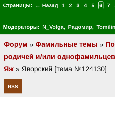
Страницы:
← Назад
1
2
3
4
5
6
7
Модераторы:
N_Volga
,
Радомир
,
Tomili
Форум
»
Фамильные темы
»
По
родичей и/или однофамильце
Яж
» Яворский [тема №124130]
RSS