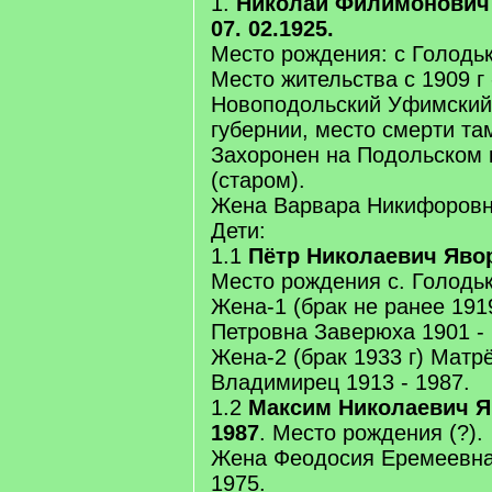
1.
Николай Филимонович 
07. 02.1925.
Место рождения: с Голодь
Место жительства с 1909 г 
Новоподольский Уфимский
губернии, место смерти та
Захоронен на Подольском
(старом).
Жена Варвара Никифоровн
Дети:
1.1
Пётр Николаевич Явор
Место рождения с. Голодьк
Жена-1 (брак не ранее 191
Петровна Заверюха 1901 -
Жена-2 (брак 1933 г) Матр
Владимирец 1913 - 1987.
1.2
Максим Николаевич Яв
1987
. Место рождения (?).
Жена Феодосия Еремеевна 
1975.