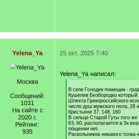
Yelena_Ya
25 окт. 2025 7:40
Yelena_Ya написал:
Москва
[
q
В селе Голодек помещик - гра
]
Сообщений:
Кушелев Безбородко который з
Шляхта Грекороссийского исп
1031
число душ мужского пола, 28 
На сайте с
Крестьяне 37, 148, 160
2020 г.
В сельце Старой Гуты того же
63, 60, располагается в 3х ве
Рейтинг:
общении нет.
935
Раскольников никакого толка н