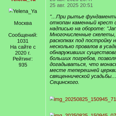
25 авг. 2025 20:51
"...При рытье фундамента
откопан каменный крест с
Москва
надписью на обороте: "Jan
Многочисленные скелеты,
Сообщений:
раскопках под постройку н
1031
несколько провалов в усад
На сайте с
обнаруживших существова
2020 г.
больших погребов, позво
Рейтинг:
догадываться, что монас
935
месте теперешней церкви
священнической усадьбы...
Сецинского.