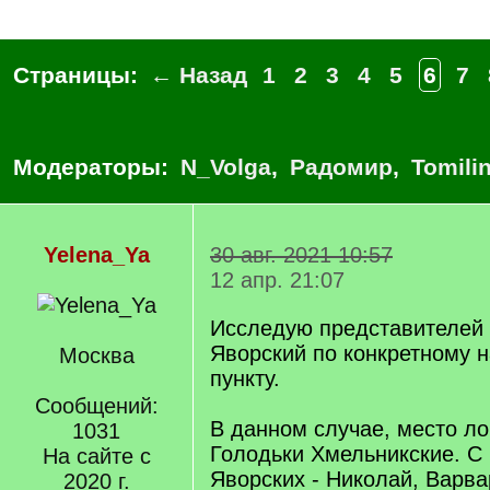
Страницы:
← Назад
1
2
3
4
5
6
7
Модераторы:
N_Volga
,
Радомир
,
Tomili
Yelena_Ya
30 авг. 2021 10:57
12 апр. 21:07
Исследую представителей
Яворский по конкретному 
Москва
пункту.
Сообщений:
В данном случае, место ло
1031
Голодьки Хмельникские. С 
На сайте с
Яворских - Николай, Варва
2020 г.