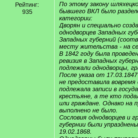
По этому закону шляхецко
Рейтинг:
бывшего ВКЛ было раздел
935
категории:
Дворян и специально созд
однодворцев Западных губ
Западных губерний (соот
месту жительства - на сел
В 1842 году была проведе
ревизия в Западных губер
подлежали однодворцы, гр
После указа от 17.03.184
не предоставила вовремя 
подлежала записи в госу
крестьяне, а те кто пода
или граждане. Однако на 
выполнено не было.
Сословия однодворцев и г
губернии были упразднены
19.02.1868.