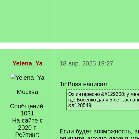
Yelena_Ya
18 апр. 2025 19:27
TinBoss написал:
Москва
[
Ох интересно &#129300; у меня
q
где Босенко дали 5 лет заслан
]
Сообщений:
&#128549;
[
1031
/
На сайте с
q
2020 г.
]
Если будет возможность, в
Рейтинг:
опишите, можно даже в мо