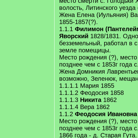
место смерти с. Голодьки 
волость, Литинского уезда 
Жена Елена (Иульяния) Ва
1855-1857(?).
1.1.1
Филимон (Пантелей
Яворский
1828/1831. Одно
безземельный, работал в с
земле помещицы.
Место рождения (?), место
позднее чем с 1853г года с
Жена Домникия Лаврентьев
возможно, Зеленюк, мещан
1.1.1.1 Мария 1855
1.1.1.2 Феодосия 1858
1.1.1.3
Никита
1862
1.1.1.4 Вера 1862
1.1.2
Феодосия Ивановна
Место рождения (?), место
позднее чем с 1853г года с
1866 года - д. Старая Гута.