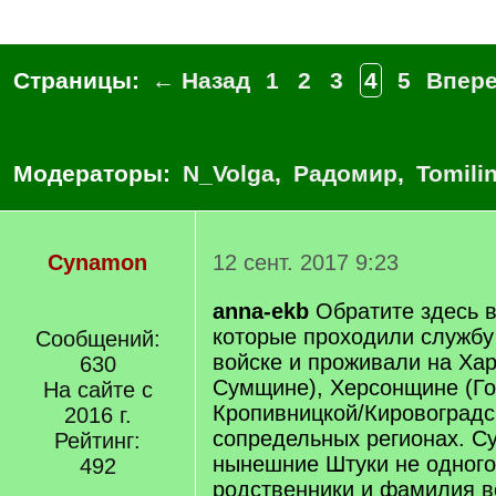
Страницы:
← Назад
1
2
3
4
5
Впер
Модераторы:
N_Volga
,
Радомир
,
Tomili
Cynamon
12 сент. 2017 9:23
anna-ekb
Обратите здесь в
которые проходили службу
Сообщений:
войске и проживали на Ха
630
Сумщине), Херсонщине (Го
На сайте с
Кропивницкой/Кировоградск
2016 г.
сопредельных регионах. Су
Рейтинг:
нынешние Штуки не одного к
492
родственники и фамилия в