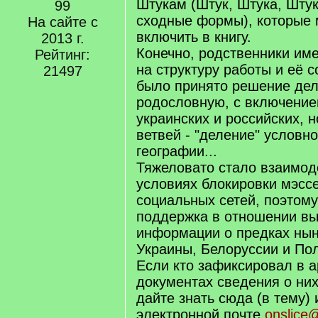
Штукам (Штук, Штука, Штук
99
сходные формы), которые 
На сайте с
включить в книгу.
2013 г.
Конечно, родственники им
Рейтинг:
на структуру работы и её 
21497
было принято решение де
родословную, с включение
украинских и российских, н
ветвей - "деление" условн
географии...
Тяжеловато стало взаимод
условиях блокировки мэсс
социальных сетей, поэтом
поддержка в отношении в
информации о предках ны
Украины, Белоруссии и Пол
Если кто зафиксировал в 
документах сведения о них
дайте знать сюда (в тему) 
электронной почте
onslice