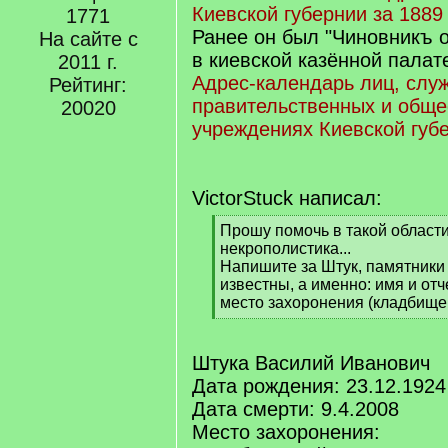
Киевской губернии за 1889
1771
Ранее он был "Чиновникъ о
На сайте с
в киевской казённой палат
2011 г.
Адрес-календарь лиц, слу
Рейтинг:
правительственных и общ
20020
учреждениях Киевской губе
VictorStuck написал:
[
Прошу помочь в такой области
q
некрополистика...
]
Напишите за Штук, памятники
известны, а именно: имя и отч
место захоронения (кладбище,
[
/
q
Штука Василий Иванович
]
Дата рождения: 23.12.1924
Дата смерти: 9.4.2008
Место захоронения: