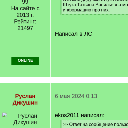
99
Штука Татьяна Васильевна м
На сайте с
информацию про них.
2013 г.
[
/
Рейтинг:
q
21497
]
Написал в ЛС
ONLINE
Руслан
6 мая 2024 0:13
Дикушин
ekos2011 написал:
[
>> Ответ на сообщение польз