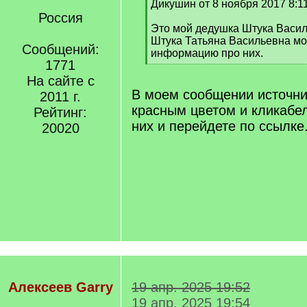
q
Дикушин от 8 ноября 2017 8:1
]
Россия
Это мой дедушка Штука Васил
Штука Татьяна Васильевна м
Сообщений:
информацию про них.
1771
[
/
На сайте с
q
В моем сообщении источн
2011 г.
]
красным цветом и кликабе
Рейтинг:
них и перейдете по ссылке
20020
Алексеев Garry
19 апр. 2025 19:52
19 апр. 2025 19:54