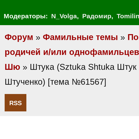
Модераторы:
N_Volga
,
Радомир
,
Tomili
Форум
»
Фамильные темы
»
По
родичей и/или однофамильце
Шю
» Штука (Sztuka Shtuka Штук
Штученко) [тема №61567]
RSS