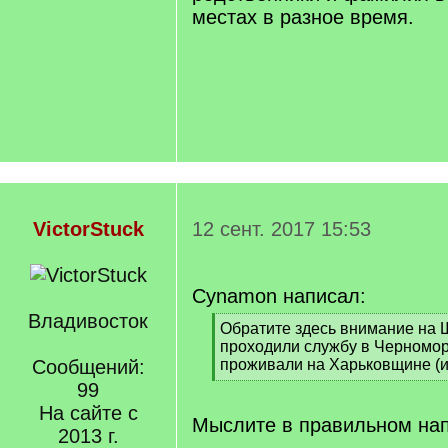
местах в разное время.
VictorStuck
12 сент. 2017 15:53
Cynamon написал:
Владивосток
[
Обратите здесь внимание на 
q
проходили службу в Черномор
]
Сообщений:
проживали на Харьковщине (
[
99
/
На сайте с
q
Мыслите в правильном нап
2013 г.
]