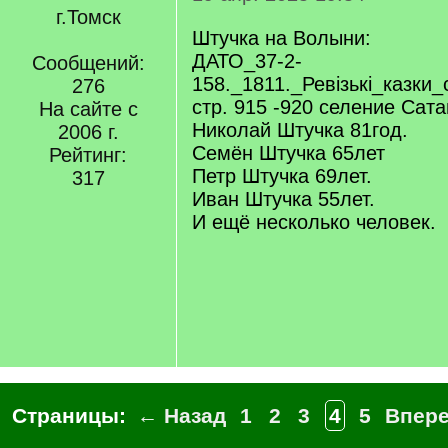
г.Томск
Штучка на Волыни:
ДАТО_37-2-
Сообщений:
158._1811._Ревізькі_казки
276
стр. 915 -920 селение Сат
На сайте с
Николай Штучка 81год.
2006 г.
Семён Штучка 65лет
Рейтинг:
Петр Штучка 69лет.
317
Иван Штучка 55лет.
И ещё несколько человек.
Страницы:
← Назад
1
2
3
4
5
Впер