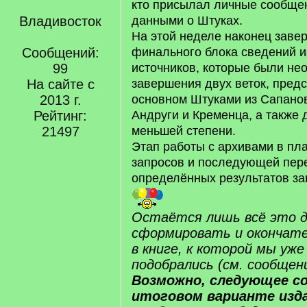
кто присылал личные сообщен
Владивосток
данными о Штуках.
На этой неделе наконец заве
Сообщений:
финального блока сведений и
99
источников, которые были не
На сайте с
завершения двух веток, пред
2013 г.
основном Штуками из Сапано
Рейтинг:
Андруги и Кременца, а также д
21497
меньшей степени.
Этап работы с архивами в пл
запросов и последующей пер
определённых результатов за
Остаётся лишь всё это д
сформировать и окончате
в книге, к которой мы уж
подобрались (см. сообщен
Возможно, следующее с
итоговом варианте изда