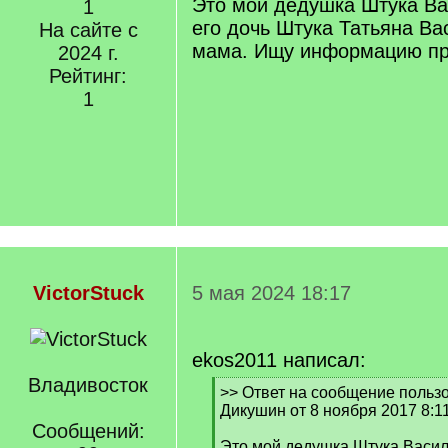
Это мой дедушка Штука Ва
1
его дочь Штука Татьяна В
На сайте с
мама. Ищу информацию пр
2024 г.
Рейтинг:
1
VictorStuck
5 мая 2024 18:17
ekos2011 написал:
Владивосток
[
>> Ответ на сообщение польз
q
Дикушин от 8 ноября 2017 8:1
]
Сообщений:
Это мой дедушка Штука Васил