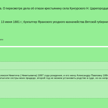
. О пересмотре дела об отказе крестьянину села Кунгурского Н. Царегородц
3 июня 1881 г.; бухгалтер Яранского уездного казначейства Вятской губернии
аем
ксея Никитича ( Никитьевича) 1897 года рождения, и его жену Александру Павловну 1884
атья или сестры моих прадедо, второй год не можем установить родство в суде, из-за неп