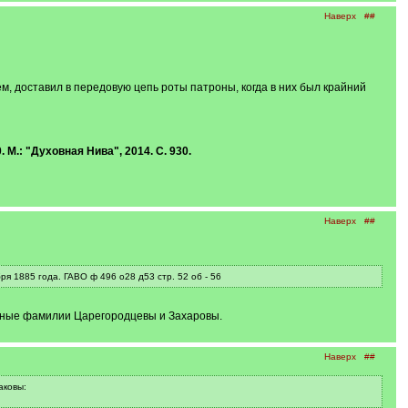
Наверх
##
м, доставил в передовую цепь роты патроны, когда в них был крайний
 М.: "Духовная Нива", 2014. С. 930.
Наверх
##
я 1885 года. ГАВО ф 496 о28 д53 стр. 52 об - 56
новные фамилии Царегородцевы и Захаровы.
Наверх
##
аковы: