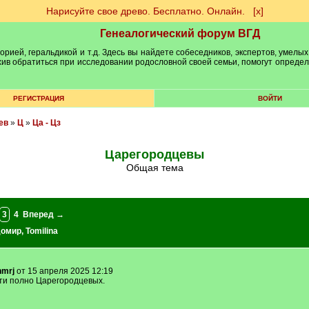
Нарисуйте свое древо. Бесплатно. Онлайн.
[х]
Генеалогический форум ВГД
рией, геральдикой и т.д. Здесь вы найдете собеседников, экспертов, умелых
рхив обратиться при исследовании родословной своей семьи, помогут опреде
РЕГИСТРАЦИЯ
ВОЙТИ
ев
»
Ц
»
Ца - Цз
Царегородцевы
Общая тема
3
4
Вперед →
домир
,
Tomilina
nmrj
от 15 апреля 2025 12:19
сти полно Царегородцевых.