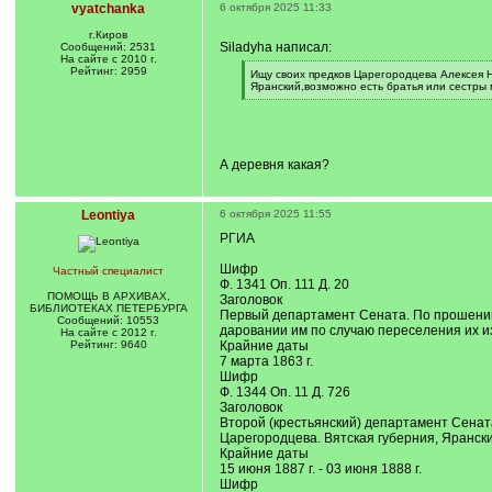
vyatchanka
6 октября 2025 11:33
г.Киров
Siladyha написал:
Сообщений: 2531
На сайте с 2010 г.
Рейтинг: 2959
[
Ищу своих предков Царегородцева Алексея Н
q
Яранский,возможно есть братья или сестры 
]
[
/
q
]
А деревня какая?
Leontiya
6 октября 2025 11:55
РГИА
Шифр
Частный специалист
Ф. 1341 Оп. 111 Д. 20
ПОМОЩЬ В АРХИВАХ,
Заголовок
БИБЛИОТЕКАХ ПЕТЕРБУРГА
Первый департамент Сената. По прошению
Сообщений: 10553
даровании им по случаю переселения их из
На сайте с 2012 г.
Рейтинг: 9640
Крайние даты
7 марта 1863 г.
Шифр
Ф. 1344 Оп. 11 Д. 726
Заголовок
Второй (крестьянский) департамент Сенат
Царегородцева. Вятская губерния, Яранск
Крайние даты
15 июня 1887 г. - 03 июня 1888 г.
Шифр