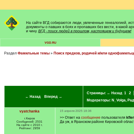
На сайте ВГД собираются люди, увлеченные генеалогией, исто
документы о павших в боях и пропавших без вести, в какой а
и чину.
ВГД - поиск людей в прошлом, настоящем и будущем!
VGD.RU
Раздел
Фамильные темы
»
Поиск предков, родичей и/или однофамильц
Страницы:
← Назад
1
2
← Назад
Вперед →
Модераторы:
N_Volga
,
Ра
vyatchanka
15 апреля 2025 18:36
>> Ответ на
сообщение
пользователя
kfle
г.Киров
Да уж, в Яранском районе Кировской обла
Сообщений: 2531
На сайте с 2010 г.
Рейтинг: 2959