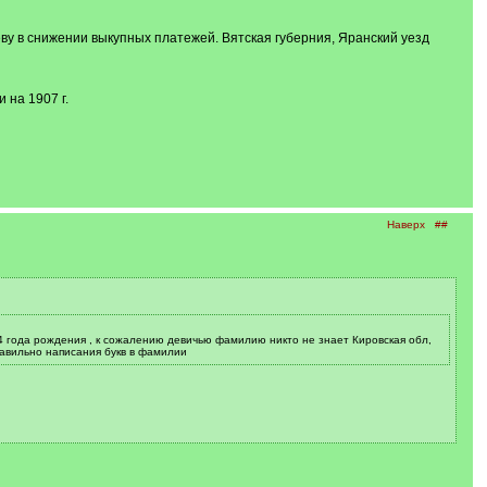
еву в снижении выкупных платежей. Вятская губерния, Яранский уезд
 на 1907 г.
Наверх
##
 года рождения , к сожалению девичью фамилию никто не знает Кировская обл,
равильно написания букв в фамилии