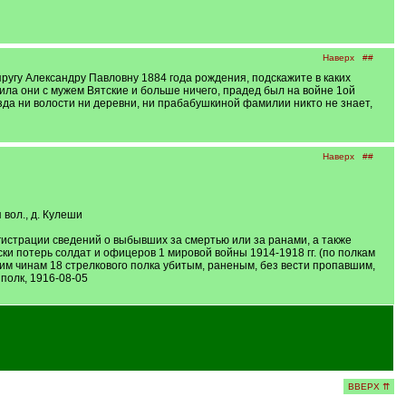
Наверх
##
пругу Александру Павловну 1884 года рождения, подскажите в каких
рила они с мужем Вятские и больше ничего, прадед был на войне 1ой
уезда ни волости ни деревни, ни прабабушкиной фамилии никто не знает,
Наверх
##
вол., д. Кулеши
истрации сведений о выбывших за смертью или за ранами, а также
ки потерь солдат и офицеров 1 мировой войны 1914-1918 гг. (по полкам
м чинам 18 стрелкового полка убитым, раненым, без вести пропавшим,
полк, 1916-08-05
ВВЕРХ ⇈