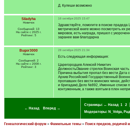
Д. Кулеши возможно
Siladyha
16 октября 2025 15:47
Новичок
Здравствуйте, помогите в поиске прадеда 
метрической книге можно посмотреть их ре
Сообщений: 13
На сайте с 2025 г.
мировов, есть награда, пришел с укороченн
Рейтинг: 5
заранее вам благодарна
Bugor3000
28 октября 2025 21:34
Новичок
Есть следующая информация:
Сообщений: 2
На сайте с 2008 г.
Царегородцев Алексей Никитич
Рейтинг: 3
Должность/Звание стрелок Воинская часть 1
Причина выбытия пропал без вести Дата с
Архив Российский Государственный Военно
пропавших без вести воинских чинах, дейс
и бригадам) Дело №892, Именные списки п
контуженным, а также взятым в плен неприя
Страницы:
← Назад
1
2
← Назад
Вперед →
Модераторы:
N_Volga
,
Ра
Генеалогический форум
»
Фамильные темы
»
Поиск предков, родичей 