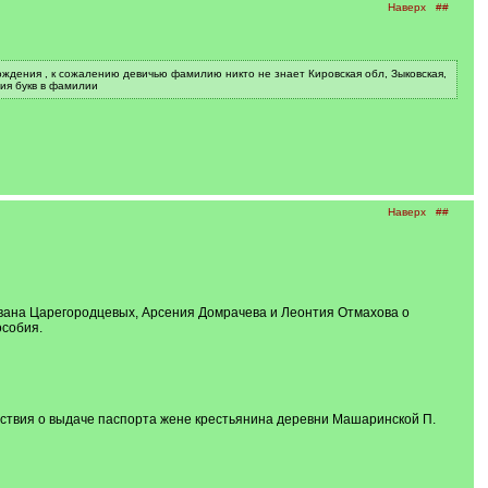
Наверх
##
ождения , к сожалению девичью фамилию никто не знает Кировская обл, Зыковская,
ния букв в фамилии
Наверх
##
вана Царегородцевых, Арсения Домрачева и Леонтия Отмахова о
особия.
тствия о выдаче паспорта жене крестьянина деревни Машаринской П.