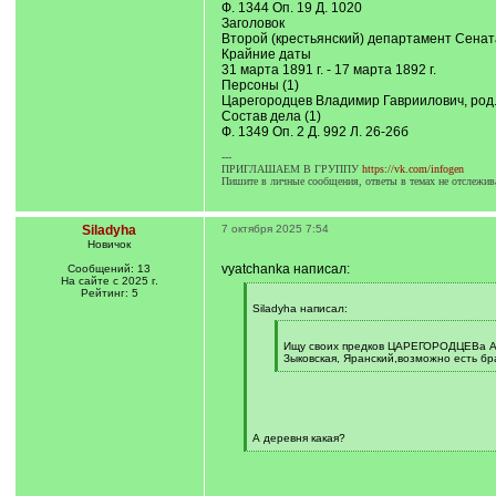
Ф. 1344 Оп. 19 Д. 1020
Заголовок
Второй (крестьянский) департамент Сената
Крайние даты
31 марта 1891 г. - 17 марта 1892 г.
Персоны (1)
Царегородцев Владимир Гавриилович, род. 1
Состав дела (1)
Ф. 1349 Оп. 2 Д. 992 Л. 26-26б
---
ПРИГЛАШАЕМ В ГРУППУ
https://vk.com/infogen
Пишите в личные сообщения, ответы в темах не отслежив
Siladyha
7 октября 2025 7:54
Новичок
vyatchanka написал:
Сообщений: 13
На сайте с 2025 г.
Рейтинг: 5
[
q
Siladyha написал:
]
[
q
Ищу своих предков ЦАРЕГОРОДЦЕВа Але
]
Зыковская, Яранский,возможно есть бр
[
/
q
]
А деревня какая?
[
/
q
]