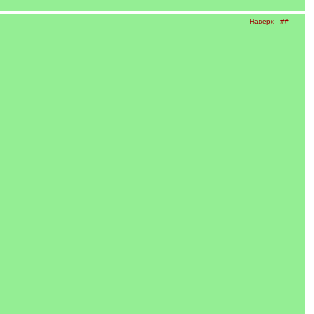
Наверх
##