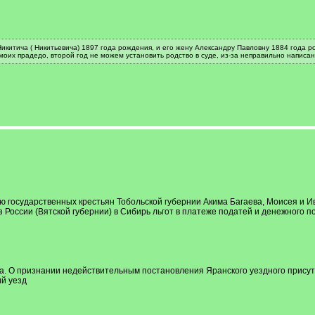
икитича ( Никитьевича) 1897 года рождения, и его жену Александру Павловну 1884 года р
моих прадедо, второй год не можем установить родство в суде, из-за неправильно написа
 государственных крестьян Тобольской губернии Акима Багаева, Моисея и И
 России (Вятской губернии) в Сибирь льгот в платеже податей и денежного п
а. О признании недействительным постановления Яранского уездного прису
ий уезд