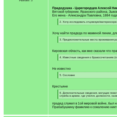
Рейтинг: 5
/
q
Прадедушка - Царегородцев Алексей Ник
]
Вятской губернии, Яранского района, Зыко
Его жена - Александра Павловна, 1884 год
[
2. Хочу исследовать отцовскую/материнскую 
q
[
]
/
q
Хочу найти прадеда по маминой линии, дл
]
[
3. Предположительные места проживания р
q
[
]
/
q
Кировская область, как мне сказали что пр
]
[
4. Известные сведения о бракосочетаниях (год
q
[
]
/
q
Не известно
]
[
5. Сословие
q
[
]
/
q
Крестьяне
]
[
6. Дополнительные сведения, могущие помочь
q
служба в армии, где учился, должности, на
]
[
/
прадед служил в 1ой мировой войне, был 
q
Прабабушкину фамилию к сожалению никто 
]