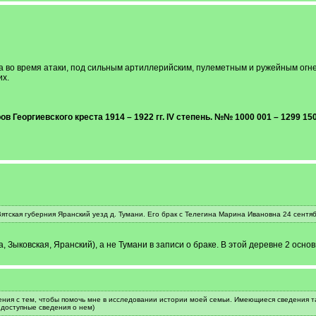
гда во время атаки, под сильным артиллерийским, пулеметным и ружейным огне
их.
в Георгиевского креста 1914 – 1922 гг. IV степень. №№ 1000 001 – 1299 150.
ятская губерния Яранский уезд д. Тумани. Его брак с Телегина Марина Ивановна 24 сентябр
 Зыковская, Яранский), а не Тумани в записи о браке. В этой деревне 2 ос
ния с тем, чтобы помочь мне в исследовании истории моей семьи. Имеющиеся сведения т
доступные сведения о нем)