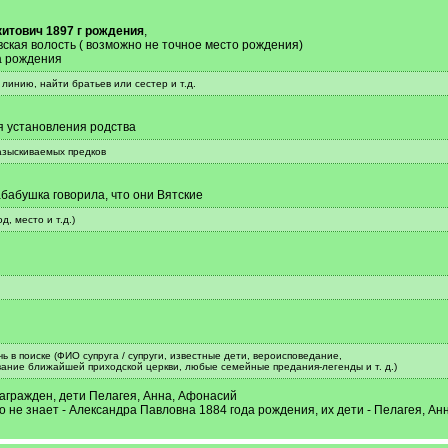
итович 1897 г рождения
,
вская волость ( возможно не точное место рождения)
а рождения
линию, найти братьев или сестер и т.д.
я установления родства
азыскиваемых предков
абабушка говорила, что они Вятские
, место и т.д.)
 в поиске (ФИО супруга / супруги, известные дети, вероисповедание,
звание ближайшей приходской церкви, любые семейные предания-легенды и т. д.)
награжден, дети Пелагея, Анна, Афонасий
не знает - Александра Павловна 1884 года рождения, их дети - Пелагея, Ан