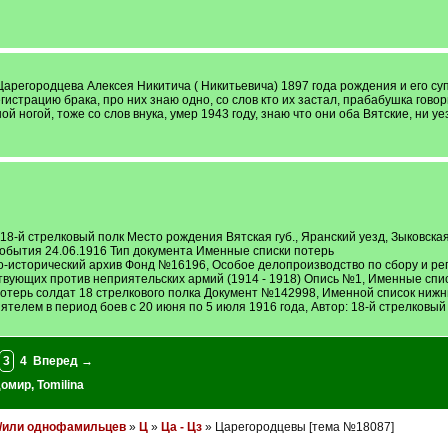
Царегородцева Алексея Никитича ( Никитьевича) 1897 года рождения и его су
гистрацию брака, про них знаю одно, со слов кто их застал, прабабушка гово
ой ногой, тоже со слов внука, умер 1943 году, знаю что они оба Вятские, ни 
8-й стрелковый полк Место рождения Вятская губ., Яранский уезд, Зыковская 
обытия 24.06.1916 Тип документа Именные списки потерь
-исторический архив Фонд №16196, Особое делопроизводство по сбору и рег
твующих против неприятельских армий (1914 - 1918) Опись №1, Именные спис
отерь солдат 18 стрелкового полка Документ №142998, Именной список нижни
телем в период боев с 20 июня по 5 июля 1916 года, Автор: 18-й стрелковый 
3
4
Вперед →
домир
,
Tomilina
и/или однофамильцев
»
Ц
»
Ца - Цз
» Царегородцевы [тема №18087]