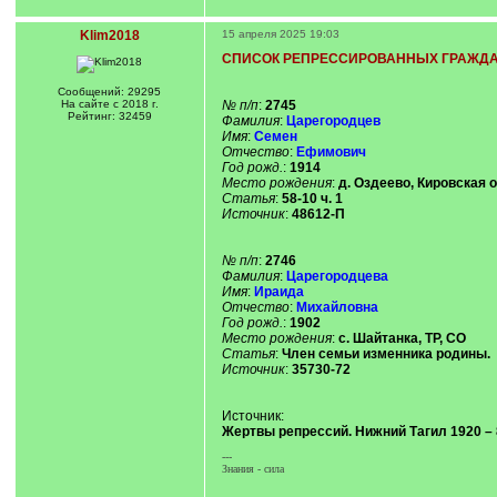
Klim2018
15 апреля 2025 19:03
СПИСОК РЕПРЕССИРОВАННЫХ ГРАЖДА
Сообщений: 29295
На сайте с 2018 г.
№ п/п
:
2745
Рейтинг: 32459
Фамилия
:
Царегородцев
Имя
:
Семен
Отчество
:
Ефимович
Год рожд.
:
1914
Место рождения
:
д. Оздеево, Кировская о
Статья
:
58-10 ч. 1
Источник
:
48612-П
№ п/п
:
2746
Фамилия
:
Царегородцева
Имя
:
Ираида
Отчество
:
Михайловна
Год рожд.
:
1902
Место рождения
:
с. Шайтанка, ТР, СО
Статья
:
Член семьи изменника родины.
Источник
:
35730-72
Источник:
Жертвы репрессий. Нижний Тагил 1920 – 
---
Знания - сила