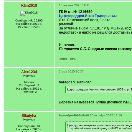
Klim2018
15 апреля 2025 19:11
ГК IV ст. № 1216659
Царегородцев Иван Григорьевич
Л.гв. Семеновский полк, 9 рота,
Сообщений: 29295
На сайте с 2018 г.
рядовой.
Рейтинг: 32459
За отличие в бою 7.7.1917 у д. Мшаны, ко
недостаток и никто не решался доставить 
Источник:
Патрикеев С.Б
. Сводные списки кавалеро
---
Знания - сила
Alex1234
2 мая 2025 16:37
Новичок
baragos76 написал:
Москва
Сообщений: 3
На сайте с 2011 г.
[
Царегородцев Филипп Антонович 1858 г. р. В
Рейтинг: 2
q
[
]
/
q
Деревня называется Тумша (починок Тумша,
]
Siladyha
6 октября 2025 11:18
16 октября 2025 19:19
Новичок
[
Прошу рассмотреть имеющиеся у меня сведе
Сообщений: 13
q
1. Крайний известный предок (ФИО и любые 
На сайте с 2025 г.
]
[