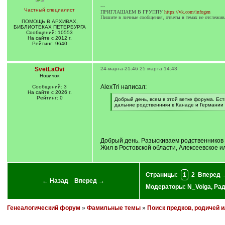
---
Частный специалист
ПРИГЛАШАЕМ В ГРУППУ
https://vk.com/infogen
Пишите в личные сообщения, ответы в темах не отслежив
ПОМОЩЬ В АРХИВАХ,
БИБЛИОТЕКАХ ПЕТЕРБУРГА
Сообщений: 10553
На сайте с 2012 г.
Рейтинг: 9640
SvetLaOvi
24 марта 21:46
25 марта 14:43
Новичок
AlexTri написал:
Сообщений: 3
На сайте с 2026 г.
Рейтинг: 0
[
Добрый день, всем в этой ветке форума. Ест
q
дальние родственники в Канаде и Германии 
]
[
/
q
]
Добрый день. Разыскиваем родственников 
Жил в Ростовской области, Алексеевское 
Страницы:
1
2
Вперед 
← Назад
Вперед →
Модераторы:
N_Volga
,
Ра
Генеалогический форум
»
Фамильные темы
»
Поиск предков, родичей 