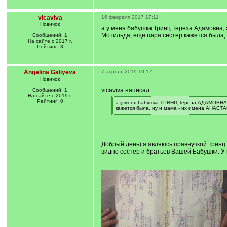
vicaviva
16 февраля 2017 17:11
Новичок
а у меня бабушка Тринц Тереза Адамовна, ж
Мотильда, еще пара сестер кажется была, н
Сообщений: 1
На сайте с 2017 г.
Рейтинг: 3
Angelina Galiyeva
7 апреля 2019 10:17
Новичок
vicaviva написал:
Сообщений: 1
На сайте с 2019 г.
Рейтинг: 0
[
а у меня бабушка ТРИНЦ Тереза АДАМОВНА, ж
q
кажется была, ну и мама - их имена АНАСТАС
]
[
/
q
]
Добрый день) я являюсь правнучкой Тринц
видно сестер и братьев Вашей Бабушки. У 