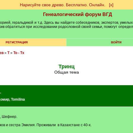
Нарисуйте свое древо. Бесплатно. Онлайн.
[х]
Генеалогический форум ВГД
рией, геральдикой и т.д. Здесь вы найдете собеседников, экспертов, умелых
рхив обратиться при исследовании родословной своей семьи, помогут опреде
РЕГИСТРАЦИЯ
ВОЙТИ
ев
»
Т
»
То - Тх
Тринц
Общая тема
→
домир
,
Tomilina
, Шефнер.
ков и сестра Эмилия. Проживали в Казахстане с 40-х.