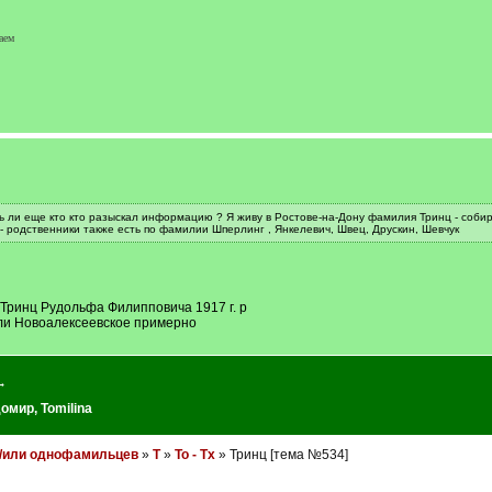
аем
ь ли еще кто кто разыскал информацию ? Я живу в Ростове-на-Дону фамилия Тринц - собир
- родственники также есть по фамилии Шперлинг , Янкелевич, Швец, Друскин, Шевчук
Тринц Рудольфа Филипповича 1917 г. р
или Новоалексеевское примерно
→
домир
,
Tomilina
и/или однофамильцев
»
Т
»
То - Тх
» Тринц [тема №534]