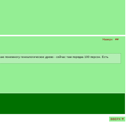
Наверх
##
аю понемногу генеалогическое древо - сейчас там порядка 100 персон. Есть
ВВЕРХ ⇈