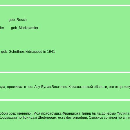
al
ow geb. Resch
tal
der geb. Markstaetter
ld
d
 Scheffner, kidnapped in 1941
al
ода, проживал в пос. Асу-Булак Восточно-Казахстанской области, его отца зо
 с тобой родственники. Моя прабабушка Францизка Тринц была дочерью Филип
формации по Тринцам Шефнерам. есть фотографии. Свяжись со мной по эл. п