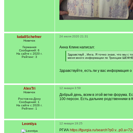
Iuda8Schefner
24 июля 2020 21:31
Новичок
Анна Клинк написал:
Германия
Сообщений: 6
На сайте с 2020 г.
[
Здравствуй , Инга. Я точно знаю, что мы с
Рейтинг: 3
q
меня много информации по Тринцам ШЕФНЕРам
]
[
/
q
Здравствуйте, есть ли у вас информация
]
AlexTri
12 января 3:59
Новичок
Добрый день, всем в этой ветке форума. Е
100 персон. Есть дальние родственники в 
Ростов-на-Дону
Сообщений: 1
На сайте с 2026 г.
Рейтинг: 1
Leontiya
12 января 19:25
РГИА
https://fgurgia.ru/search?p0.v...p0.a=7