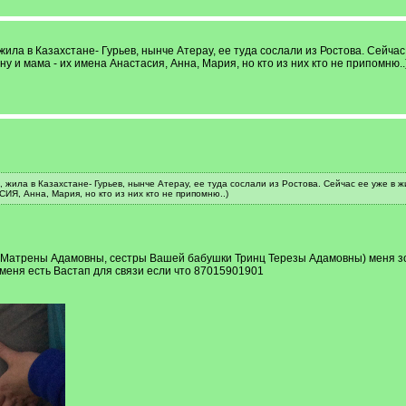
ила в Казахстане- Гурьев, нынче Атерау, ее туда сослали из Ростова. Сейчас
у и мама - их имена Анастасия, Анна, Мария, но кто из них кто не припомню..
ила в Казахстане- Гурьев, нынче Атерау, ее туда сослали из Ростова. Сейчас ее уже в ж
ИЯ, Анна, Мария, но кто из них кто не припомню..)
 Матрены Адамовны, сестры Вашей бабушки Тринц Терезы Адамовны) меня зо
меня есть Вастап для связи если что 87015901901