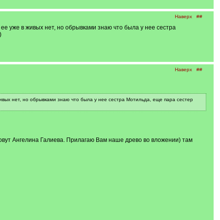
Наверх
##
 ее уже в живых нет, но обрывками знаю что была у нее сестра
)
Наверх
##
ивых нет, но обрывками знаю что была у нее сестра Мотильда, еще пара сестер
вут Ангелина Галиева. Прилагаю Вам наше древо во вложении) там