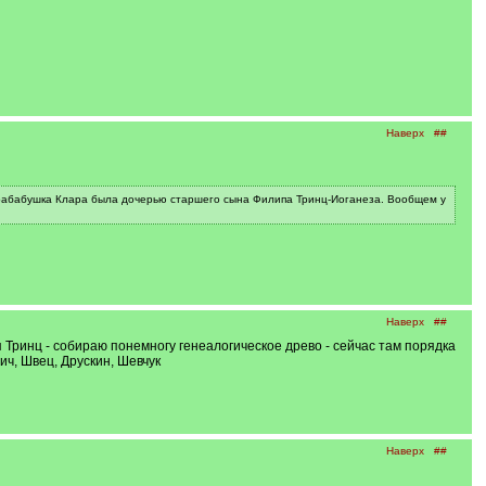
Наверх
##
 прабабушка Клара была дочерью старшего сына Филипа Тринц-Иоганеза. Вообщем у
Наверх
##
 Тринц - собираю понемногу генеалогическое древо - сейчас там порядка
ич, Швец, Друскин, Шевчук
Наверх
##