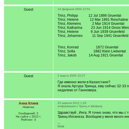
Guest
14 февраля 2004 12:51
Trinz, Philipp 12 Jul 1886 Gruent
Trinz, Helene 12 Mar 1891 Reschat
Trinz, Klemens 2 Mar 1914 Gruen
Trinz, Katharina 23 Jun 1914 Gross Wer
Trinz, Helene 9 Jun 1939 Gruenfe
Trinz, Johannes 11 Sep 1941 Gruenfel
Trinz, Konrad 1872 Gruental
Trinz, Sofia 1882 Klein Liebental geb.
Trinz, Jakob 14 Aug 1921 Gruent
Guest
2 марта 2005 15:27
Где именно жили в Казахстане?
Я знала Артура Тринца, ему сейчас 32-33 г
недалеко от Ганновера.
Анна Клинк
20 апреля 2012 1:20
информация о Тринц и Шефнер
Новичок
Здравствуй , Инга. Я точно знаю, что мы
Сообщений: 2
Тринц-Иоганеза. Вообщем у меня много ин
На сайте с 2012 г.
Рейтинг: 3
---
Klink