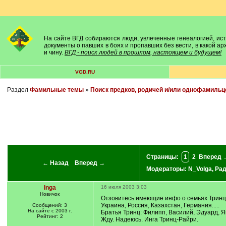
На сайте ВГД собираются люди, увлеченные генеалогией, исто
документы о павших в боях и пропавших без вести, в какой а
и чину.
ВГД - поиск людей в прошлом, настоящем и будущем!
VGD.RU
Раздел
Фамильные темы
»
Поиск предков, родичей и/или однофамильц
Страницы:
1
2
Вперед 
← Назад
Вперед →
Модераторы:
N_Volga
,
Ра
Inga
16 июля 2003 3:03
Новичок
Отзовитесь имеющие инфо о семьях Тринц
Украина, Россия, Казахстан, Германия.....
Сообщений: 3
На сайте с 2003 г.
Братья Тринц: Филипп, Василий, Эдуард, Я
Рейтинг: 2
Жду. Надеюсь. Инга Тринц-Райри.