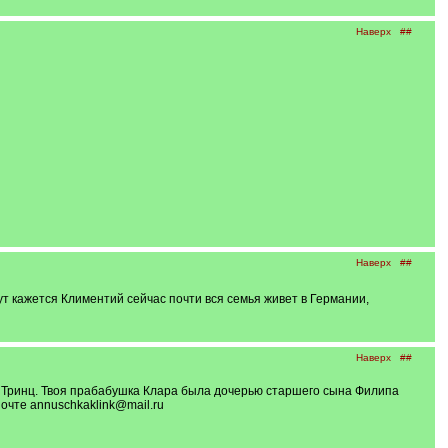
Наверх
##
Наверх
##
вут кажется Климентий сейчас почти вся семья живет в Германии,
Наверх
##
а Тринц. Твоя прабабушка Клара была дочерью старшего сына Филипа
очте annuschkaklink@mail.ru