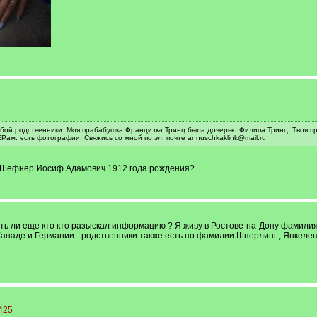
 тобой родственники. Моя прабабушка Францизка Тринц была дочерью Филипа Тринц. Твоя
. есть фотографии. Свяжись со мной по эл. почте annuschkaklink@mail.ru
 о Шефнер Иосиф Адамович 1912 года рождения?
сть ли еще кто кто разыскал информацию ? Я живу в Ростове-на-Дону фамилия
Канаде и Германии - родственники также есть по фамилии Шперлинг , Янкелев
2425