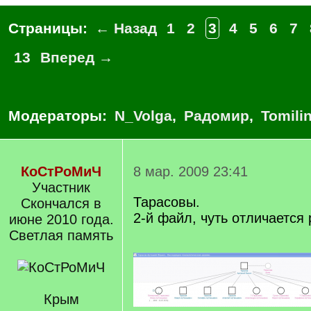
Страницы:
← Назад
1
2
3
4
5
6
7
13
Вперед →
Модераторы:
N_Volga
,
Радомир
,
Tomili
КоСтРоМиЧ
8 мар. 2009 23:41
Участник
Тарасовы.
Скончался в
2-й файл, чуть отличается
июне 2010 года.
Светлая память
Крым