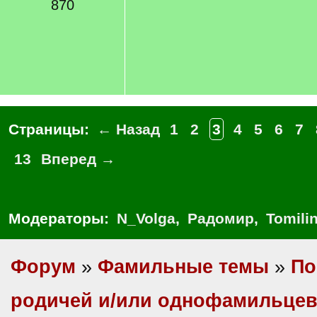
870
Страницы:
← Назад
1
2
3
4
5
6
7
13
Вперед →
Модераторы:
N_Volga
,
Радомир
,
Tomili
Форум
»
Фамильные темы
»
По
родичей и/или однофамильце