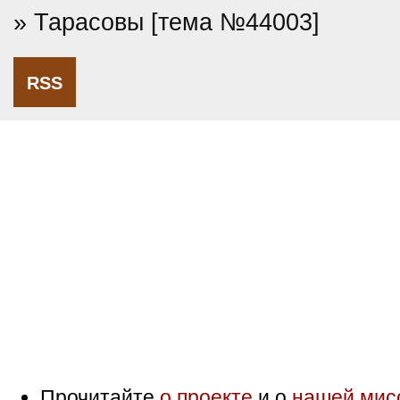
» Тарасовы [тема №44003]
RSS
Прочитайте
о проекте
и о
нашей мис