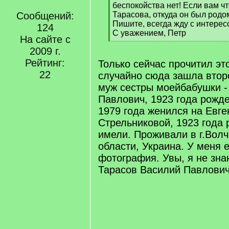
q
беспокойства нет! Если вам чт
]
Сообщений:
Тарасова, откуда он был родо
Пишите, всегда жду с интерес
124
С уважением, Петр
На сайте с
[
2009 г.
/
q
Рейтинг:
Только сейчас прочитил э
]
22
случайно сюда зашла втор
муж сестры моейбабушки -
Павлович, 1923 года рожде
1979 года женился на Евге
Стрельниковой, 1923 года 
имели. Проживали в г.Волч
области, Украина. У меня е
фотография. Увы, я не зна
Тарасов Василий Павлович.