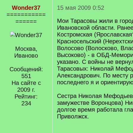
Wonder37
15 мая 2009 0:52
===========
Мои Тарасовы жили в горо
======
Ивановской области. Ранее
Костромская (Ярославская?
Красносельский (Нерехтский
Волосово (Волосково, Вла
Москва,
Высоково) - в ОБД-Мемори
Иваново
указано. С войны не верну
Тарасовых: Николай Мефо
Сообщений:
Александрович. По месту 
551
последнего я и ориентирую
На сайте с
2009 г.
Сестра Николая Мефодьеви
Рейтинг:
замужестве Воронцова) Ни
234
долгое время работала гл
Приволжск.