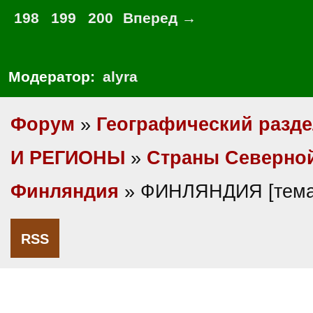
198
199
200
Вперед →
Модератор:
alyra
Форум
»
Географический разд
И РЕГИОНЫ
»
Cтраны Северно
Финляндия
» ФИНЛЯНДИЯ [тема
RSS