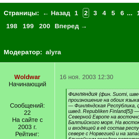
Страницы:
← Назад
1
2
3
4
5
6
...
198
199
200
Вперед →
Модератор:
alyra
Woldwar
16 ноя. 2003 12:30
Начинающий
[
Финляндия
(фин. Suomi, швед
q
произношение на обоих языка
]
Сообщений:
— Финля́ндская Респу́блика, ф
швед. Republiken Finland[5]) 
22
Северной Европе на восточн
На сайте с
Балтийского моря. На восто
2003 г.
и входящей в её состав респу
Рейтинг:
севере с Норвегией и на запа