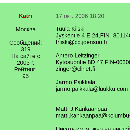
Katri
17 окт. 2006 18:20
Tuula Kiiski
Москва
Jyskentie 4 E 24,FIN -80114
triiski@cc.joensuu.fi
Сообщений:
319
Antero Leitzinger
На сайте с
Kytosuontie 8D 47,FIN-00300
2003 г.
zinger@clinet.fi
Рейтинг:
95
Jarmo Paikkala
jarmo.paikkala@luukku.com
Matti J.Kankaanpaa
matti.kankaanpaa@kolumbus
Писать им можно на англи