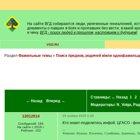
На сайте ВГД собираются люди, увлеченные генеалогией, исто
документы о павших в боях и пропавших без вести, в какой а
и чину.
ВГД - поиск людей в прошлом, настоящем и будущем!
VGD.RU
Раздел
Фамильные темы
»
Поиск предков, родичей и/или однофамильц
Страницы:
← Назад
1
2
← Назад
Вперед →
Модераторы:
N_Volga
,
Ра
12012014
20 ноября 2025 0:28
Кто знает-поделитесь инфой. ЦГАСО - фонд
Сообщений: 164
На сайте с 2016 г.
---
Рейтинг: 102
Фамилии: Жуковы. Ильичевы, Сунайкины, Зыряновы, Лык