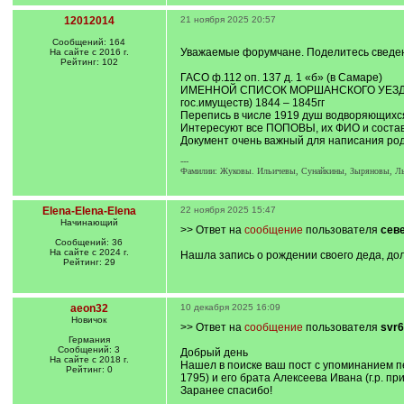
12012014
21 ноября 2025 20:57
Сообщений: 164
Уважаемые форумчане. Поделитесь сведен
На сайте с 2016 г.
Рейтинг: 102
ГАСО ф.112 оп. 137 д. 1 «б» (в Самаре)
ИМЕННОЙ СПИСОК МОРШАНСКОГО УЕЗДА
гос.имуществ) 1844 – 1845гг
Перепись в числе 1919 душ водворяющихся
Интересуют все ПОПОВЫ, их ФИО и состав 
Документ очень важный для написания род
---
Фамилии: Жуковы. Ильичевы, Сунайкины, Зыряновы, Лык
Elena-Elena-Elena
22 ноября 2025 15:47
Начинающий
>> Ответ на
сообщение
пользователя
сев
Сообщений: 36
На сайте с 2024 г.
Нашла запись о рождении своего деда, дол
Рейтинг: 29
aeon32
10 декабря 2025 16:09
Новичок
>> Ответ на
сообщение
пользователя
svr6
Германия
Сообщений: 3
Добрый день
На сайте с 2018 г.
Нашел в поиске ваш пост с упоминанием пе
Рейтинг: 0
1795) и его брата Алексеева Ивана (г.р. п
Заранее спасибо!