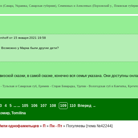
х (Самара, Украинка, Самарская губерния), Семеновых и Алексеевых (Порховский у., Псковская губерни
nhoff от 15 января 2021 19:58
 Возможно у Марка были другие дети?
изской сказки, в самой сказке, конечно вся семья указана. Они доступны онлай
 Тульская и Самарская губ, Еремеев - Старая Бинарадка, Удачин - Вологодская губ и Камчатка, Кречето
3
4
5
... ...
105
106
107
108
109
110
Вперед →
домир
,
Tomilina
и/или однофамильцев
»
П
»
Пн - Пт
» Погуляевы [тема №42244]