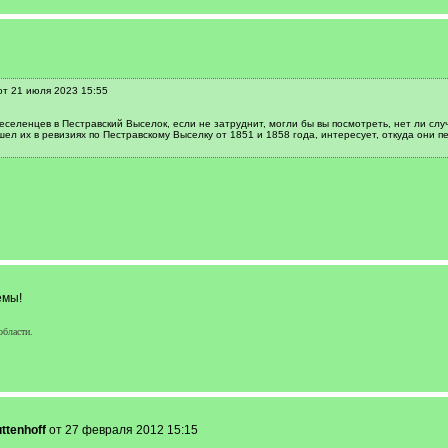
от 21 июля 2023 15:55
селенцев в Пестравский Выселок, если не затруднит, могли бы вы посмотреть, нет ли случ
шел их в ревизиях по Пестравскому Выселку от 1851 и 1858 года, интересует, откуда они п
емы!
области.
ttenhoff
от 27 февраля 2012 15:15