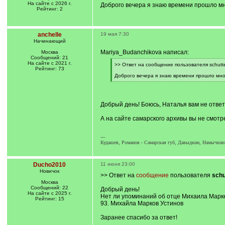
На сайте с 2026 г.
Доброго вечера я знаю времени прошло мно
Рейтинг: 2
anchelle
19 мая 7:30
Начинающий
Mariya_Budanchikova написал:
Москва
Сообщений: 21
На сайте с 2021 г.
[
>> Ответ на сообщение пользователя schutte
Рейтинг: 73
q
]
Доброго вечера я знаю времени прошло мног
[
/
q
]
Добрый день! Боюсь, Наталья вам не ответи
А на сайте самарского архивы вы не смотре
---
Кудашев, Романов - Самарская губ, Давыдкин, Намычкин -
Ducho2010
11 июня 23:00
Новичок
>> Ответ на
сообщение
пользователя
schu
Москва
Сообщений: 22
Добрый день!
На сайте с 2025 г.
Нет ли упоминаний об отце Михаила Марк
Рейтинг: 15
93. Михайла Марков Устинов
Заранее спасибо за ответ!