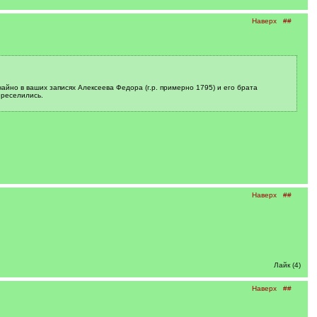
Наверх
##
айно в ваших записях Алексеева Федора (г.р. примерно 1795) и его брата
ереселились.
Наверх
##
Лайк (4)
Наверх
##