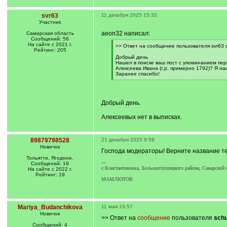
svr63
11 декабря 2025 15:32
Участник
aeon32 написал:
Самарская область
Сообщений: 56
На сайте с 2021 г.
[
>> Ответ на сообщение пользователя svr63 
Рейтинг: 205
q
]
Добрый день
Нашел в поиске ваш пост с упоминанием пере
Алексеева Ивана (г.р. примерно 1792)? Я на
Заранее спасибо!
[
/
q
]
Добрый день.
Алексеевых нет в выписках.
89879798528
21 декабря 2025 9:59
Новичок
Господа модераторы! Верните название т
Тольятти, Ягодное.
---
Сообщений: 19
с.Константиновка, Большеглушицкого района, Самарской 
На сайте с 2022 г.
Рейтинг: 19
МАМЛЮТОВ
Mariya_Budanchikova
11 мая 19:57
Новичок
>> Ответ на
сообщение
пользователя
schu
Сообщений: 4