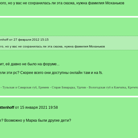
го, но у вас не сохранилась ли эта сказка, нужна фамилия Моханьков
nhoff от 27 февраля 2012 15:15
о, но у вас не сохранилась ли эта сказка, нужна фамилия Моханьков
т, её давно не было на форуме...
ли эти рс? Скорее всего они доступны онлайн там и на fs.
 Тульская и Самарская губ, Еремеев - Старая Бинарадка, Удачин - Вологодская губ и Камчатка, Кречето
ttenhoff
от 15 января 2021 19:58
е? Возможно у Марка были другие дети?