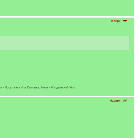
Наверх
##
в - Иркутская губ и Камчатка, Зотов - Жиздринский Уезд
Наверх
##