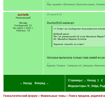
---
Ищу сведения о Щелоковых (Уральские казаки), Устиновы
anchelle
15 июня 8:15
Начинающий
Ducho2010 написал:
Москва
Сообщений: 21
На сайте с 2021 г.
[
>> Ответ на сообщение пользователя schutte
Рейтинг: 73
q
]
Добрый день!
Нет ли упоминаний об отце Михаила Марке?
93. Михайла Марков Устинов
Заранее спасибо за ответ!
[
/
q
]
Наталья выписала только глав семей из рев
---
Кудашев, Романов - Самарская губ, Давыдкин, Намычкин -
Страницы:
← Назад
1
2
← Назад
Вперед →
Модераторы:
N_Volga
,
Ра
Генеалогический форум
»
Фамильные темы
»
Поиск предков, родичей 