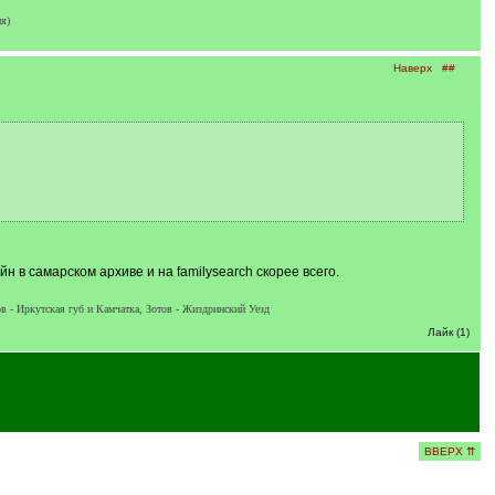
я)
Наверх
##
н в самарском архиве и на familysearch скорее всего.
в - Иркутская губ и Камчатка, Зотов - Жиздринский Уезд
Лайк (1)
ВВЕРХ ⇈