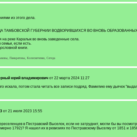
иями из этого дела.
 ТАМБОВСКОЙ ГУБЕРНИИ ВОДВОРИВШИХСЯ ВО ВНОВЬ ОБРАЗОВАННЫХ П
 на реке Каралык во вновь заведенные села.
семьи, если есть.
ословной книги.
овы, Панкратовы, Колесниченко, Сегеда
ерный юрий владимирович
от 22 марта 2024 11:27
го искала, потом стала читать все записи подряд. Фамилию ему дьячок "выда
3
от 21 июля 2023 15:55
реселенцев в Пестравский Выселок, если не затруднит, могли бы вы посмотре
римерно 1792)? Я нашел их в ревизиях по Пестравскому Выселку от 1851 и 1858