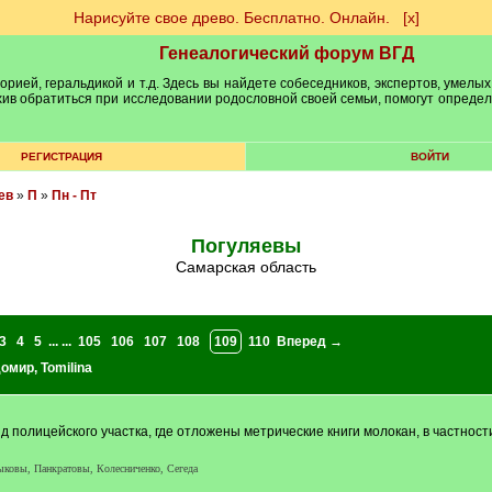
Нарисуйте свое древо. Бесплатно. Онлайн.
[х]
Генеалогический форум ВГД
рией, геральдикой и т.д. Здесь вы найдете собеседников, экспертов, умелых
рхив обратиться при исследовании родословной своей семьи, помогут опреде
РЕГИСТРАЦИЯ
ВОЙТИ
ев
»
П
»
Пн - Пт
Погуляевы
Самарская область
3
4
5
... ...
105
106
107
108
109
110
Вперед →
домир
,
Tomilina
 полицейского участка, где отложены метрические книги молокан, в частности
овы, Панкратовы, Колесниченко, Сегеда