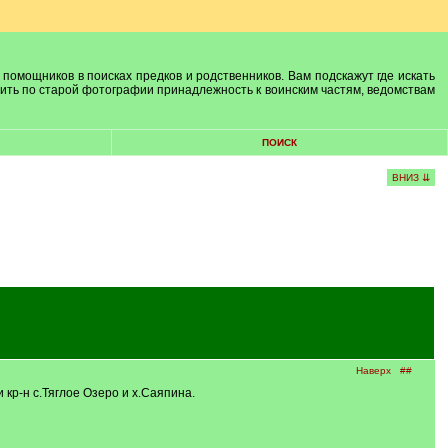
 помощников в поисках предков и родственников. Вам подскажут где искать
лить по старой фотографии принадлежность к воинским частям, ведомствам
ПОИСК
ВНИЗ ⇊
Наверх
##
 кр-н с.Тяглое Озеро и х.Саяпина.