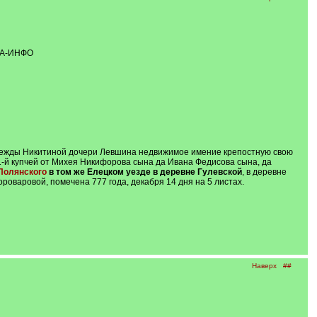
АДА-ИНФО
адежды Никитиной дочери Левшина недвижимое имение крепостную свою
1-й купчей от Михея Никифорова сына да Ивана Федисова сына, да
Полянского
в том же Елецком уезде в деревне Гулевской
, в деревне
оваровой, помечена 777 года, декабря 14 дня на 5 листах.
Наверх
##