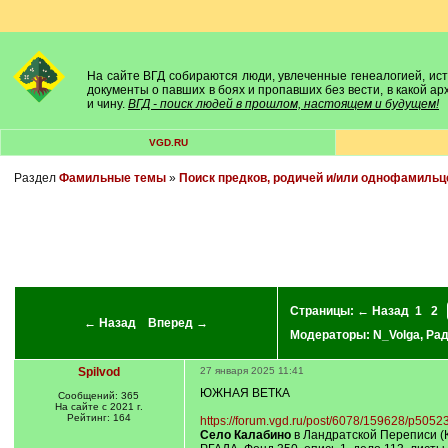
На сайте ВГД собираются люди, увлеченные генеалогией, исто
документы о павших в боях и пропавших без вести, в какой а
и чину.
ВГД - поиск людей в прошлом, настоящем и будущем!
VGD.RU
Раздел
Фамильные темы
»
Поиск предков, родичей и/или однофамильц
Страницы:
← Назад
1
2
← Назад
Вперед →
Модераторы:
N_Volga
,
Ра
Spilvod
27 января 2025 11:41
ЮЖНАЯ ВЕТКА
Сообщений: 365
На сайте с 2021 г.
Рейтинг: 164
https://forum.vgd.ru/post/6078/159628/p50
Село Калабино
в Ландратской Переписи (К