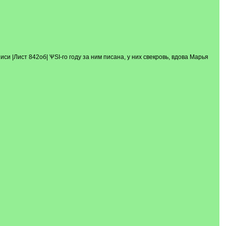
си |Лист 842об| ѰSI-го году за ним писана, у них свекровь, вдова Марья