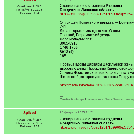
Скопировано со страницы
Рудневы
Сообщений: 365
Бредихино, Липецкая область
На сайте с 2021 г.
Рейтинг: 164
https://forum.vgd.ru/post/1251/159969/p51
Описи дел Поместного приказа — Вотчинно
741
Дела старых и молодых лет. Описи
Елецкий, Ефремовский уезды
Дела молодых лет
8905-8918
1746-1799
8913 (9)
185
Прозьба вдовы Варвары Васильевой жены 
дворовую девку Просковью Карниловой доч
Семена Федотовых детей Васильевых в Ел
Шелевской, которое доставшееся Петру по 
http://rgada.info/dela/1209/1/1209-opis_741i/
---
Семейный сайт про Романчук из м. Россь Волковысского р
Spilvod
26 февраля 2025 14:51
Скопировано со страницы
Рудневы
Сообщений: 365
Бредихино, Липецкая область
На сайте с 2021 г.
Рейтинг: 164
https://forum.vgd.ru/post/1251/159969/p51