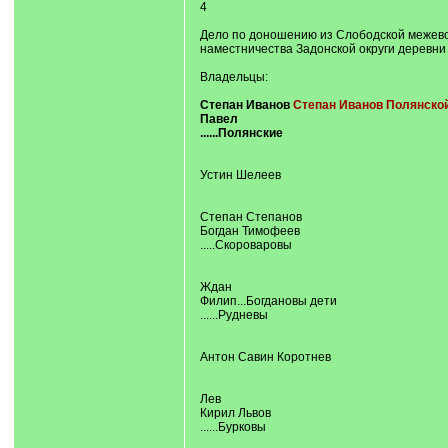
4
Дело по доношению из Слободской межевой
наместничества Задонской округи деревни С
Владельцы:
Степан Иванов
Степан Иванов Полянско
Павел
......Полянские
Устин Шелеев
Степан Степанов
Богдан Тимофеев
.....Скороваровы
Ждан
Филип...Богдановы дети
......Рудневы
Антон Савин Коротнев
Лев
Кирил Львов
......Бурковы