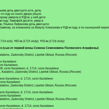
ьева дочь дватцати шти, дочь
го году из оного двора убыло
року умерла в ѰДI-м, у ней дети
м году, Тимофей десяти, умер в
I-м, Ульяна Лифанова дочь дватцати
Каменку, за ельченина за Викулу Алексеева в ѰДI-м году, и по нынешней перепи
714 год), ѰЕI-м (1715 году), ѰSI-м (1716 году)
о (сын от первой жены Семена Семеновича Полянского Аграфены)
bino, Zadonsky District, Lipetsk Oblast, Russia (Россия)
ло Калабино
ело Калабино
9, село Калабино; d. 1714, село Калабино
alabino, Zadonsky District, Lipetsk Oblast, Russia (Россия)
ело Калабино; d. 1714, село Калабино
 село Калабино
bino, Zadonsky District, Lipetsk Oblast, Russia (Россия)
ело Калабино; d. 1714, село Калабино
 село Калабино
bino, Zadonsky District, Lipetsk Oblast, Russia (Россия)
село Калабино; d. 1714, село Калабино