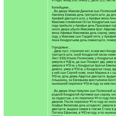
РГАДА, Фонд 350, опись 1, дело 113, листы
Копейщики...
...Во дворе Максим Данилов сын Полянской
Акилина Ермова дочь тритцати шти, да доч
Арефей дватцати шти, у Арефья жена Анна
Максима племянник Остах Кондратьев сын 
года прибыло у Арефья дочь Прасковья году
оного двора убыло Максимов брат Афромей 
жена Афимья Максимова дочь сороку, умерл
году, у Максима сын Гордей пяти, у Арефия
Анна Кондратьева дочь семнатцати, померли
Городовые...
...Двор пуст, строения нет, в нем жил Кон
тритцети шти, оной Кондратей писан ниже 
Лист 839| Ильею Полянским, у Кондратья 
умерла в ѰДI-м, да сын Понкрат дву, умер в
умерла в ѰSI-м, у Кондратья братья Емель
девяти, умер в ѰSI-м, у Кондратья теща, в
у ней сын Сергей осми, оная Марина и с с
ѰЕI-м, дочь девка Авдотья дватцети, выда
Альшанец, за Евсевьева крестьянина Бехт
нынешней переписи ѰSI-м году за ним писа
...Во дворе Илья Никулин сын Полянской ш
родной Кондратей Артемов сын сороку, он
за скудостью, а по переписи ѰI-го году пи
двором. После переписи ѰI-го году из оно
Агафья Филипова дочь штидесят, умерла в 
дватцети, выдана замуж в том же Стану в 
Патапа Ефанова, в ѰЕI-м году, и по нынеш