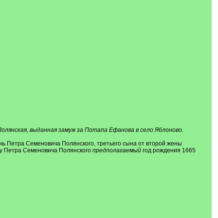
олянская, выданная замуж за Потапа Ефанова в село Яблоново.
чь Петра Семеновича Полянского, третьего сына от второй жены
 А у Петра Семеновича Полянского
предполагаемый
год рождения 1665