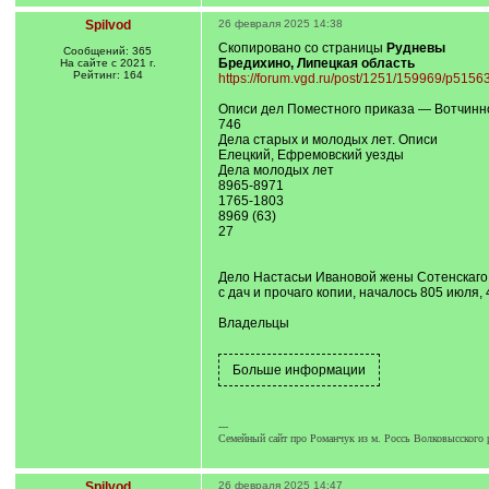
Spilvod
26 февраля 2025 14:38
Скопировано со страницы
Рудневы
Сообщений: 365
Бредихино, Липецкая область
На сайте с 2021 г.
Рейтинг: 164
https://forum.vgd.ru/post/1251/159969/p51
Описи дел Поместного приказа — Вотчинно
746
Дела старых и молодых лет. Описи
Елецкий, Ефремовский уезды
Дела молодых лет
8965-8971
1765-1803
8969 (63)
27
Дело Настасьи Ивановой жены Сотенскаго 
с дач и прочаго копии, началось 805 июля, 
Владельцы
---
Семейный сайт про Романчук из м. Россь Волковысского р
Spilvod
26 февраля 2025 14:47