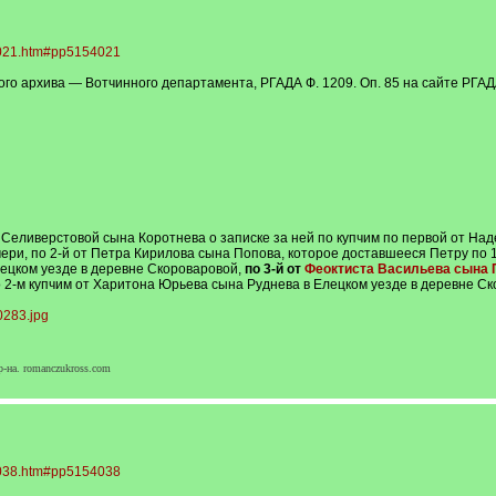
54021.htm#pp5154021
го архива — Вотчинного департамента, РГАДА Ф. 1209. Оп. 85 на сайте РГ
Селиверстовой сына Коротнева о записке за ней по купчим по первой от Н
ери, по 2-й от Петра Кирилова сына Попова, которое доставшееся Петру по 
ецком уезде в деревне Скороваровой,
по 3-й от
Феоктиста Васильева сына 
2-м купчим от Харитона Юрьева сына Руднева в Елецком уезде в деревне Скор
0283.jpg
-на. romanczukross.com
54038.htm#pp5154038