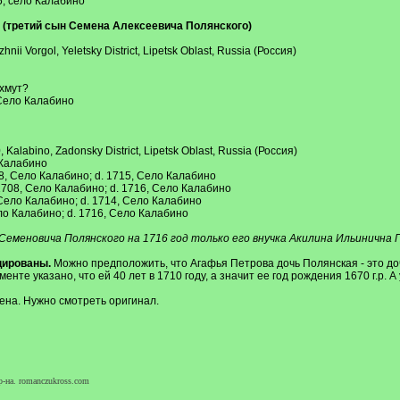
5, село Калабино
(третий сын Семена Алексеевича Полянского)
ii Vorgol, Yeletsky District, Lipetsk Oblast, Russia (Россия)
ахмут?
 Село Калабино
alabino, Zadonsky District, Lipetsk Oblast, Russia (Россия)
 Калабино
8, Село Калабино; d. 1715, Село Калабино
708, Село Калабино; d. 1716, Село Калабино
Село Калабино; d. 1714, Село Калабино
ло Калабино; d. 1716, Село Калабино
Семеновича Полянского на 1716 год только его внучка Акилина Ильинична П
цированы.
Можно предположить, что Агафья Петрова дочь Полянская - это до
нте указано, что ей 40 лет в 1710 году, а значит ее год рождения 1670 г.р.
жена. Нужно смотреть оригинал.
-на. romanczukross.com