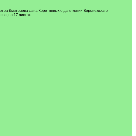
етра Дмитриева сына Коротневых о даче копии Воронежскаго
сла, на 17 листах.