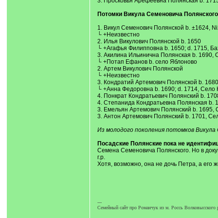
3. Просковья Арефеевна Полянская b. 171
Потомки Викула Семеновича Полянского 
1. Викул Семенович Полянской b. ±1624, Nizhn
└ +Неизвестно
2. Илья Викулович Полянской b. 1650
└ +Агафья Филипповна b. 1650; d. 1715, Б
3. Акилина Ильинична Полянская b. 1690,
└ +Потап Ефанов b. село Яблоново
2. Артем Викулович Полянской
└ +Неизвестно
3. Кондратий Артемович Полянской b. 1680, K
└ +Анна Федоровна b. 1690; d. 1714, Село
4. Понкрат Кондратьевич Полянский b. 170
4. Степанида Кондратьевна Полянская b. 1
3. Емельян Артемович Полянский b. 1695, 
3. Антон Артемович Полянский b. 1701, Се
Из молодого поколения потомков Викула 
Посадские Полянские пока не идентифи
Семена Семеновича Полянского. Но в докуме
г.р.
Хотя, возможно, она не дочь Петра, а его 
---
Семейный сайт про Романчук из м. Россь Волковысского р