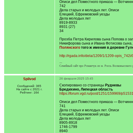
Описи дел Поместного приказа — Вотчинно
742
Дела старых и молодых лет. Описи
Елецкий, Ефремовский уезды
Дела молодых лет
8919-8933
8931 (27)
34
Прозба Петра Кирилова сына Попова о зап
Никифорова сына и Ивана Фотисова сына,
Полянского
того ж имения в деревне Гул
http://rgada.info/dela/1209/1/1209-opis_742i/
---
Семейный сайт про Романчук из м. Россь Волковысского р
Spilvod
26 февраля 2025 15:45
Скопировано со страницы
Рудневы
Сообщений: 365
Бредихино, Липецкая область
На сайте с 2021 г.
Рейтинг: 164
https://forum.vgd.ru/post/1251/159969/p51
Описи дел Поместного приказа — Вотчинно
741
Дела старых и молодых лет. Описи
Елецкий, Ефремовский уезды
Дела молодых лет
8905-8918
1746-1799
8940