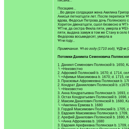
писана...
Посацкие...
...Во дворе солдацкая жена Акилина Григор
Анисья петнатцати лет. После переписи ѰI-
вдова, Федосья Петрова дочь Полянского со
Хоритон двенатцати, сшол безвесно в ѰГI-
ѰГI-м, да сестра Фекла пяти, умерла в ѰЕ
пяти, выдана замуж в том же Стану в село 
Федорова восьмидесят, умерла в
ѰI-м году...
Примечание. ѰI-го году (1710 год), ѰДI-м (1
Потомки Даниила Семеновича Полянског
1. Даниил Семенович Полянской b. 1650, Kala
└ +Неизвестно
2. Афромей Полянский b. 1670; d. 1714, се
└ +Афимья Максимовна b. 1670; d. 1715, с
3. Прасковья Афромеевна Полянская b. 170
2. Кондрат Даниилович Полянской b. ±1675, K
└ +Неизвестно
3. Анна Кондратьевна Полянская b. 1693, с
3. Остах Кондратьевич Полянский b. 1696,
2. Максим Данилович Полянской b. 1680, Kala
└ +Акилина Ермова b. 1680
3. Гордей Максимович Полянский b. 1705, с
3. Евдокия Максимовна Полянская b. 1709,
2. Арефий Данилович Полянской b. 1690, Kala
└ +Анна Афромеева b. 1680
3. Евдокия Арефеевна Полянская b. 1709, 