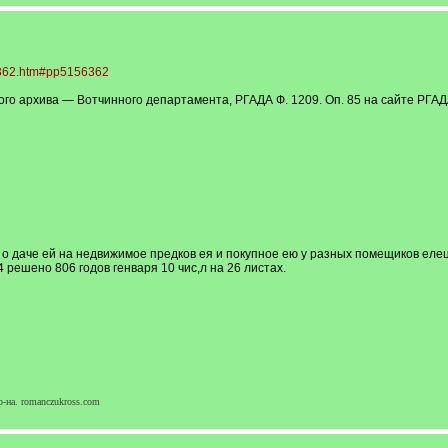
56362.htm#pp5156362
го архива — Вотчинного департамента, РГАДА Ф. 1209. Оп. 85 на сайте РГ
о даче ей на недвижимое предков ея и покупное ею у разных помещиков елец
4 решено 806 годов генваря 10 чис,л на 26 листах.
-на. romanczukross.com