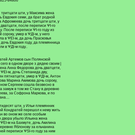
 825-848об
 тритцати шти, у Максима жена
ь Евдокия семи, да брат родной
 Афромеева дочь тритцати шти, у
дватцати, после переписи ѰI-го
. После переписи ѰI-го году из
сороку, умер в ѰДI-м, у него
а в ѰЕI-м, да дочь Прасковья
 дочь Евдокия году, да племянница
 в ѰДI-м году..
дратей Артемов сын Полянской
сего в одном дворе з дядею своим |
жена Анна Федорова дочь дватцети,
 ѰЕI-м, дочь Степанида дву,
ян пятнатцети, умер в ѰДI-м, Антон
дова Марина Акимова дочь сороку,
ыном Сергеем сошла безвесно в
на замуж в том же Стану в деревню
еева, за Софрона Маркова, и по
на....
тидесят шти, у Ильи племянник
ой Кондратей перешол к нему жить
сан во оном же селе особым
го двора убыло Ильина жена
ѰЕI-м на Бахмуте, дочь Акилина
деревню Яблонову за ельчанина
ней переписи ѰSI-го году за ним