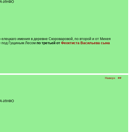
АДА-ИНФО
 елецкаго имения в деревне Скороваровой, по второй и от Михея
ле под Гущиным Лесом
по третьей от
Феоктиста Васильева сына
Наверх
##
АДА-ИНФО