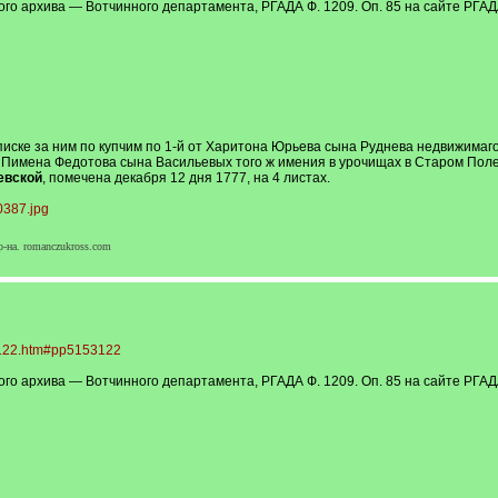
го архива — Вотчинного департамента, РГАДА Ф. 1209. Оп. 85 на сайте РГ
иске за ним по купчим по 1-й от Харитона Юрьева сына Руднева недвижимаго
 Пимена Федотова сына Васильевых того ж имения в урочищах в Старом По
евской
, помечена декабря 12 дня 1777, на 4 листах.
0387.jpg
-на. romanczukross.com
53122.htm#pp5153122
го архива — Вотчинного департамента, РГАДА Ф. 1209. Оп. 85 на сайте РГ