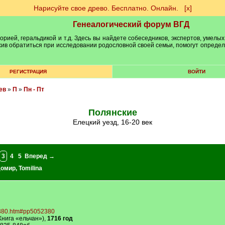
Нарисуйте свое древо. Бесплатно. Онлайн.
[х]
Генеалогический форум ВГД
рией, геральдикой и т.д. Здесь вы найдете собеседников, экспертов, умелых
рхив обратиться при исследовании родословной своей семьи, помогут опреде
РЕГИСТРАЦИЯ
ВОЙТИ
ев
»
П
»
Пн - Пт
Полянские
Елецкий уезд, 16-20 век
3
4
5
Вперед →
домир
,
Tomilina
52380.htm#pp5052380
нига «ельчан»),
1716 год