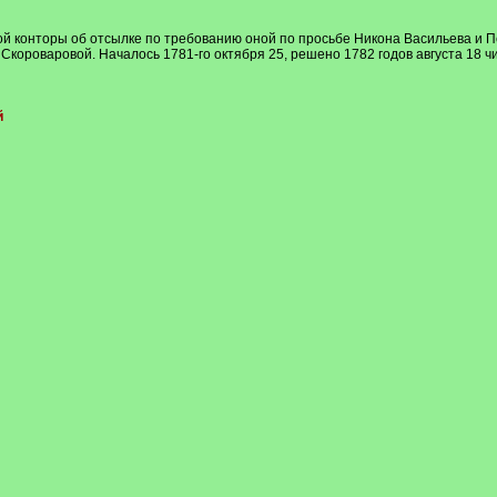
 конторы об отсылке по требованию оной по просьбе Никона Васильева и П
короваровой. Началось 1781-го октября 25, решено 1782 годов августа 18 чи
й