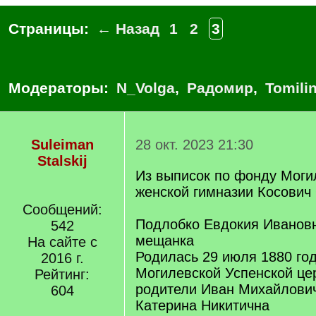
Страницы:
← Назад
1
2
3
Модераторы:
N_Volga
,
Радомир
,
Tomili
Suleiman
28 окт. 2023 21:30
Stalskij
Из выписок по фонду Моги
женской гимназии Косович
Сообщений:
Подлобко Евдокия Ивановн
542
мещанка
На сайте с
Родилась 29 июля 1880 год
2016 г.
Могилевской Успенской це
Рейтинг:
родители Иван Михайлови
604
Катерина Никитична