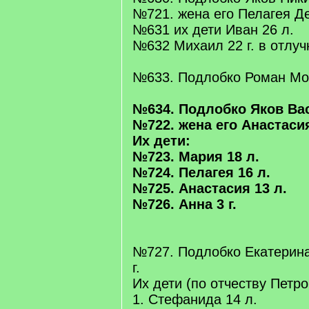
№721. жена его Пелагея Де
№631 их дети Иван 26 л.
№632 Михаил 22 г. в отлуч
№633. Подлобко Роман Мои
№634. Подлобко Яков Вас
№722. жена его Анастасия
Их дети:
№723. Мария 18 л.
№724. Пелагея 16 л.
№725. Анастасия 13 л.
№726. Анна 3 г.
№727. Подлобко Екатерина
г.
Их дети (по отчеству Петро
1. Стефанида 14 л.