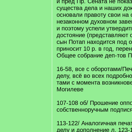
и пред Пр. Сената не пока
существа дела и наших до
основали правоту свои на
незаконном духовном зав
и поэтому успели утвердит
достояние (представляют с
сын Потап находится под 
приносит 10 р. в год, пере
Общее собрание деп-тов П
16-58, все с оборотами/Пе
делу, всё во всех подробно
тами с момента возникнов
Могилеве
107-108 об/ Прошение опп
собственноручным подпися
113-122/ Аналогичная печа
делу и дополнение л. 123-