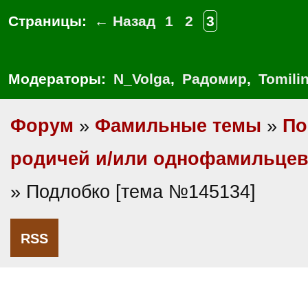
Страницы:
← Назад
1
2
3
Модераторы:
N_Volga
,
Радомир
,
Tomili
Форум
»
Фамильные темы
»
По
родичей и/или однофамильце
» Подлобко [тема №145134]
RSS