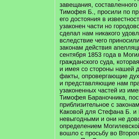
завещания, составленного
Тимофея Б., просили по п
его достояния в известнос
узаконен части но городов
сделал нам никакого удов
вследствие чего приносили
законам действия апелляц
сентября 1853 года в Моги
гражданского суда, котора
и имея со стороны нашей 
факты, опровергающие ду
и представляющие нам пра
узаконенных частей из им
Тимофея Бараночника, по
приблизительное с закона
Каковой для Стефана Б. и
невыгодными и они не дов
определением Могилевской
вошло с просьбу во Второг