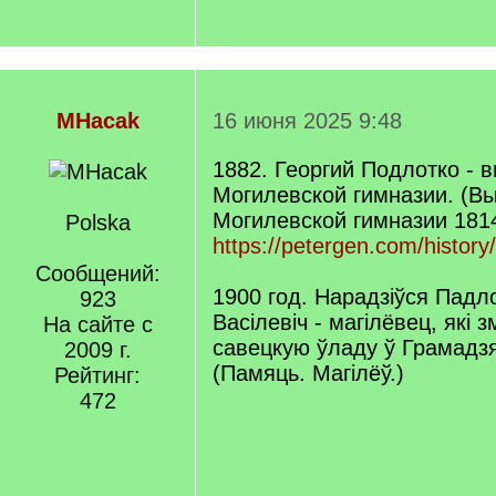
MHacak
16 июня 2025 9:48
1882. Георгий Подлотко - 
Могилевской гимназии. (В
Могилевской гимназии 181
Polska
https://petergen.com/histor
Сообщений:
1900 год. Нарадзіўся Падл
923
Васілевіч - магілёвец, які 
На сайте с
савецкую ўладу ў Грамадз
2009 г.
(Памяць. Магілёў.)
Рейтинг:
472