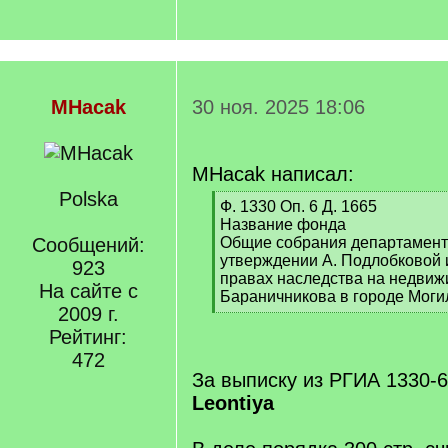
MHacak
30 ноя. 2025 18:06
MHacak написал:
Polska
[
Ф. 1330 Оп. 6 Д. 1665
q
Название фонда
]
Сообщений:
Общие собрания департаменто
утверждении А. Подлобковой 
923
правах наследства на недвиж
На сайте с
Бараничникова в городе Моги
2009 г.
[
/
Рейтинг:
q
472
]
За выписку из РГИА 1330-6
Leontiya