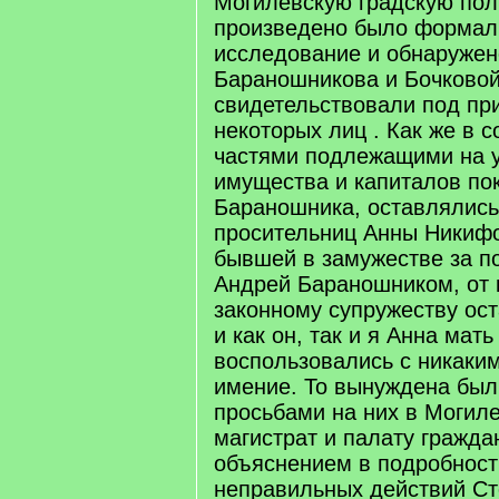
Могилевскую градскую по
произведено было формал
исследование и обнаруже
Бараношникова и Бочково
свидетельствовали под пр
некоторых лиц . Как же в с
частями подлежащими на у
имущества и капиталов по
Бараношника, оставлялись 
просительниц Анны Никиф
бывшей в замужестве за п
Андрей Бараношником, от 
законному супружеству ос
и как он, так и я Анна мать
воспользовались с никаки
имение. То вынуждена был
просьбами на них в Могил
магистрат и палату граждан
объяснением в подробност
неправильных действий Ст