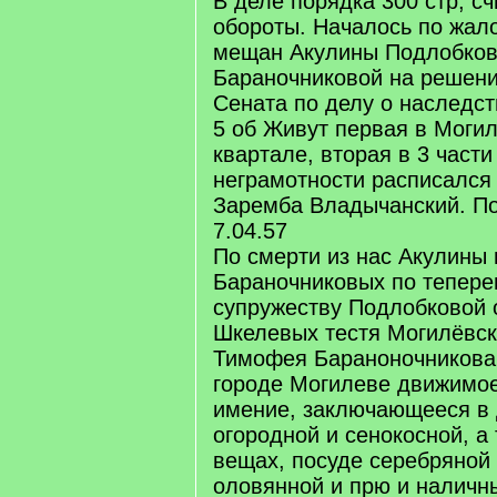
В деле порядка 300 стр, с
обороты. Началось по жал
мещан Акулины Подлобков
Бараночниковой на решени
Сената по делу о наследст
5 об Живут первая в Могил
квартале, вторая в 3 части
неграмотности расписался
Заремба Владычанский. П
7.04.57
По смерти из нас Акулины 
Бараночниковых по тепер
супружеству Подлобковой о
Шкелевых тестя Могилёвс
Тимофея Бараноночникова 
городе Могилеве движимо
имение, заключающееся в
огородной и сенокосной, а
вещах, посуде серебряной
оловянной и прю и наличн