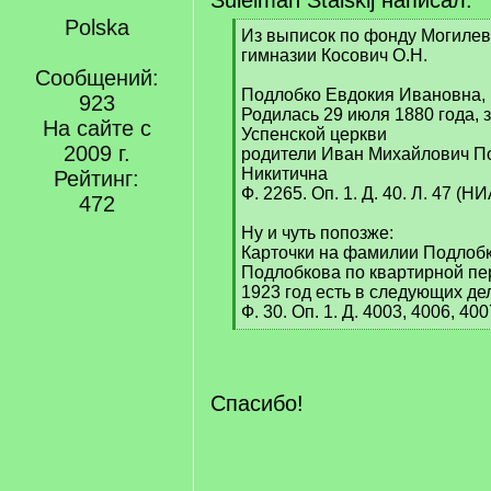
Suleiman Stalskij написал:
Polska
[
Из выписок по фонду Могилев
q
гимназии Косович О.Н.
]
Сообщений:
Подлобко Евдокия Ивановна,
923
Родилась 29 июля 1880 года, 
На сайте с
Успенской церкви
2009 г.
родители Иван Михайлович П
Никитична
Рейтинг:
Ф. 2265. Оп. 1. Д. 40. Л. 47 (
472
Ну и чуть попозже:
Карточки на фамилии Подлобк
Подлобкова по квартирной пе
1923 год есть в следующих де
Ф. 30. Оп. 1. Д. 4003, 4006, 400
[
/
q
]
Спасибо!