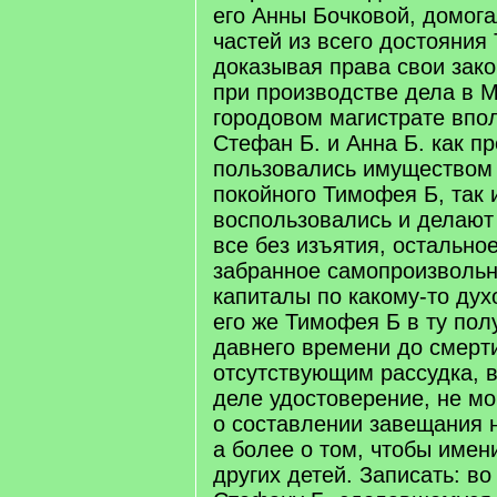
его Анны Бочковой, домог
частей из всего достояния
доказывая права свои зак
при производстве дела в 
городовом магистрате впол
Стефан Б. и Анна Б. как п
пользовались имуществом
покойного Тимофея Б, так 
воспользовались и делают 
все без изъятия, остально
забранное самопроизвольн
капиталы по какому-то ду
его же Тимофея Б в ту полу
давнего времени до смерт
отсутствующим рассудка, в
деле удостоверение, не мог
о составлении завещания н
а более о том, чтобы имен
других детей. Записать: во