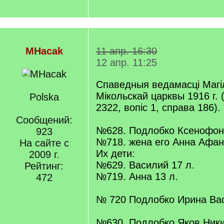
MHacak
11 апр. 16:30
12 апр. 11:25
Спаведныя ведамасці Магі
Мікольскай царквы 1916 г.
Polska
2322, вопіс 1, справа 186)
Сообщений:
№628. Подлобко Ксенофонт
923
№718. жена его Анна Афана
На сайте с
Их дети:
2009 г.
№629. Василий 17 л.
Рейтинг:
№719. Анна 13 л.
472
№ 720 Подлобко Ирина Вас
№630. Подлобко Яков Ники