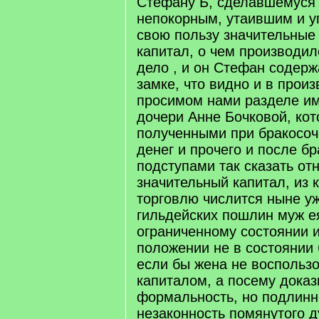
Стефану Б, сделавшемуся
непокорным, утаившим и 
свою пользу значительные
капитал, о чем производи
дело , и он Стефан содер
замке, что видно и в произ
просимом нами разделе име
дочери Анне Бочковой, кот
полученными при бракосоч
денег и прочего и после б
подступами так сказать от
значительный капитал, из 
торговлю числится ныне уж
гильдейских пошлин муж е
ограниченному состоянии 
положении не в состоянии 
если бы жена не воспольз
капиталом, а посему дока
формальность, но подлинн
незаконность помянутого д