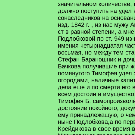
значительном количестве, 
должно поступить на удел 
сонаследников на основании
изд. 1842 г. , из нас мужу
ст в равной степени, а мн
Подлобковой по ст. 949 из
имения четырнадцатая част
восьмая, но между тем ст
Стефан Бараношник и дочь
Бачкова получившие при ж
помянутого Тимофея удел
огородами, наличные капит
дела еще и по смерти его 
всем достоин и имущество
Тимофея Б. самопроизволь
достояние покойного, док
ему принадлежащую, о чем
ныне Подлобкова,а по пер
Крейдикова в свое время 