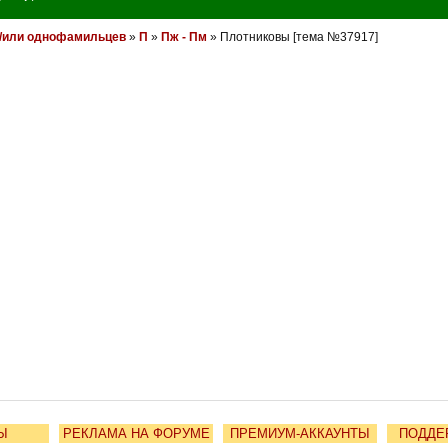
и/или однофамильцев
»
П
»
Пж - Пм
» Плотниковы [тема №37917]
Ы
РЕКЛАМА НА ФОРУМЕ
ПРЕМИУМ-АККАУНТЫ
ПОДДЕ