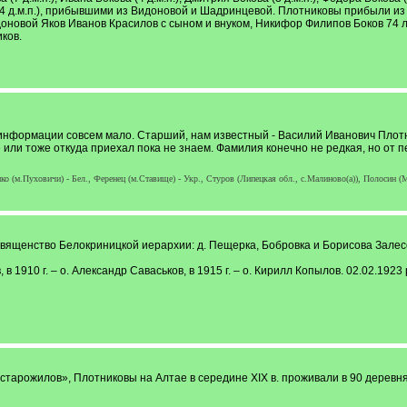
 (4 д.м.п.), прибывшими из Видоновой и Шадринцевой. Плотниковы прибыли и
идоновой Яков Иванов Красилов с сыном и внуком, Никифор Филипов Боков 74
ков.
информации совсем мало. Старший, нам известный - Василий Иванович Плотнико
или тоже откуда приехал пока не знаем. Фамилия конечно не редкая, но от п
о (м.Пуховичи) - Бел., Ференец (м.Ставище) - Укр., Стуров (Липецкая обл., с.Малиново(а)), Полосин (Ме
щенство Белокриницкой иерархии: д. Пещерка, Бобровка и Борисова Залесов
, в 1910 г. – о. Александр Саваськов, в 1915 г. – о. Кирилл Копылов. 02.02.1
старожилов», Плотниковы на Алтае в середине XIX в. проживали в 90 деревнях