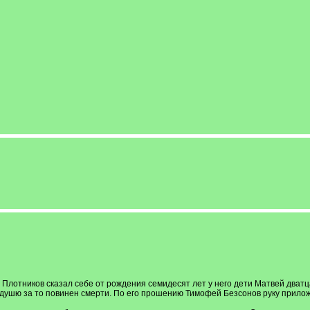
н Плотников сказал себе от рождения семидесят лет у него дети Матвей дватц
 душю за то повинен смерти. По его прошению Тимофей Безсонов руку прилож