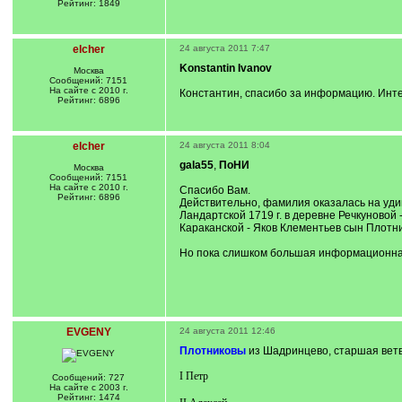
Рейтинг: 1849
elcher
24 августа 2011 7:47
Konstantin Ivanov
Москва
Сообщений: 7151
На сайте с 2010 г.
Константин, спасибо за информацию. Интер
Рейтинг: 6896
elcher
24 августа 2011 8:04
gala55
,
ПоНИ
Москва
Сообщений: 7151
На сайте с 2010 г.
Спасибо Вам.
Рейтинг: 6896
Действительно, фамилия оказалась на удивл
Ландартской 1719 г. в деревне Речкуновой
Караканской - Яков Клементьев сын Плотник
Но пока слишком большая информационная 
EVGENY
24 августа 2011 12:46
Плотниковы
из Шадринцево, старшая ветв
I Петр
Сообщений: 727
На сайте с 2003 г.
Рейтинг: 1474