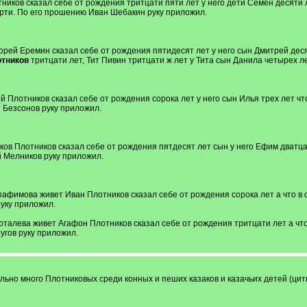
ников сказал себе от рождения тритцати пяти лет у него дети Семен десяти л
ерти. По его прошению Иван Шебакин руку приложил.
орей Еремин сказал себе от рождения пятидесят лет у него сын Дмитрей десят
тников
тритцати лет, Тит Пивин тритцати ж лет у Тита сын Данила четырех л
й Плотников сказал себе от рождения сорока лет у него сын Илья трех лет чт
 Безсонов руку приложил.
ков Плотников сказал себе от рождения пятдесят лет сын у него Ефим дватцат
 Мелников руку приложил.
Трафимова живет Иван Плотников сказал себе от рождения сорока лет а что в 
руку приложил.
Боталева живет Агафон Плотников сказал себе от рождения тритцати лет а что
угов руку приложил.
ольно много Плотниковых среди конных и пеших казаков и казачьих детей (ци