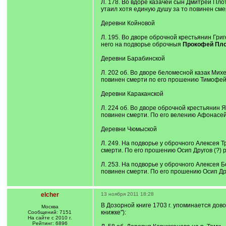
Л. 178. Во вдоре казачей сын Дмитрей Плот
утаил хотя единую душу за то повинен см
Деревни Койновой
Л. 195. Во дворе оброчной крестьянин Григ
него на подворье оброчныя
Прокофей Пло
Деревни Барабинской
Л. 202 об. Во дворе беломесной казак Михе
повинен смерти по его прошению Тимофей
Деревни Караканской
Л. 224 об. Во дворе оброчной крестьянин Я
повинен смерти. По его велению Афонасей
Деревни Чюмыской
Л. 249. На подворье у оброчного Алексея 
смерти. По его прошению Осип Другов (?) 
Л. 253. На подворье у оброчного Алексея 
повинен смерти. По его прошению Осип Др
elcher
13 ноября 2011 18:28
В Дозорной книге 1703 г. упоминается дов
Москва
книжке"):
Сообщений: 7151
На сайте с 2010 г.
Рейтинг: 6896