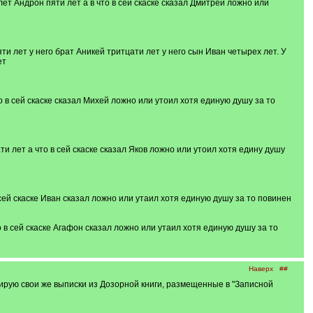
ет Андрон пяти лет а в что в сей скаске сказал Дмитрей ложно или
и лет у него брат Аникей тритцати лет у него сын Иван четырех лет. У
ет
о в сей скаске сказал Михей ложно или утоил хотя единую душу за то
и лет а что в сей скаске сказал Яков ложно или утоил хотя едину душу
сей скаске Иван сказал ложно или утаил хотя единую душу за то повинен
 в сей скаске Агафон сказал ложно или утаил хотя единую душу за то
Наверх
##
тирую свои же выписки из Дозорной книги, размещенные в "Записной