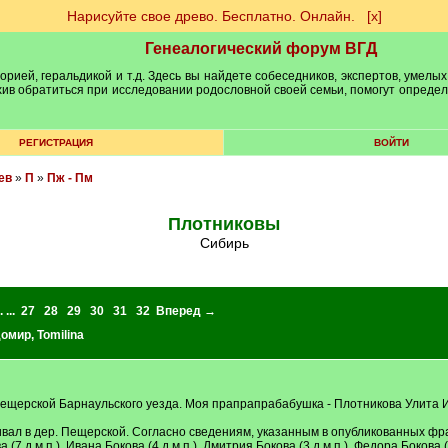
Нарисуйте свое древо. Бесплатно. Онлайн.
[х]
Генеалогический форум ВГД
рией, геральдикой и т.д. Здесь вы найдете собеседников, экспертов, умелых
рхив обратиться при исследовании родословной своей семьи, помогут опреде
РЕГИСТРАЦИЯ
ВОЙТИ
ев
»
П
»
Пж - Пм
Плотниковы
Сибирь
. ...
27
28
29
30
31
32
Вперед →
домир
,
Tomilina
ерской Барнаульского уезда. Моя прапрапрабабушка - Плотникова Улита Иван
ивал в дер. Пещерской. Согласно сведениям, указанным в опубликованных фр
(7 д.м.п.), Ивана Бокова (4 д.м.п.), Дмитрия Бокова (3 д.м.п.), Федора Бокова (