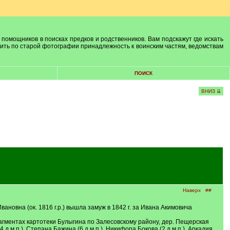
 помощников в поисках предков и родственников. Вам подскажут где искать
лить по старой фотографии принадлежность к воинским частям, ведомствам
ПОИСК
ВНИЗ ⇊
Наверх
##
овна (ок. 1816 г.р.) вышла замуж в 1842 г. за Ивана Акимовича
агментах картотеки Булыгина по Залесовскому району, дер. Пещерская
4 д.м.п.), Степана Бажина (6 д.м.п.), Никифора Бокова (2 д.м.п.), Аркадия