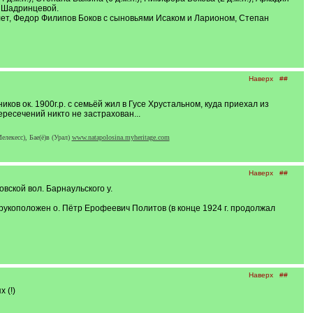
з Шадринцевой.
 лет, Федор Филипов Боков с сыновьями Исаком и Ларионом, Степан
Наверх
##
в ок. 1900г.р. с семьёй жил в Гусе Хрустальном, куда приехал из
ересечений никто не застрахован...
лекесс), Бае(ё)в (Урал)
www.natapolosina.myheritage.com
Наверх
##
ской вол. Барнаульского у.
923 рукоположен о. Пётр Ерофеевич Политов (в конце 1924 г. продолжал
Наверх
##
 (!)