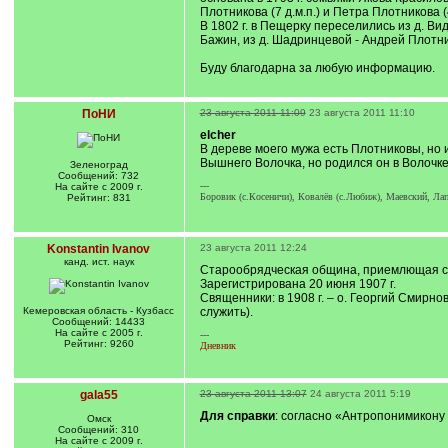
Плотникова (7 д.м.п.) и Петра Плотникова
В 1802 г. в Пещерку переселились из д. В
Бажин, из д. Шадринцевой - Андрей Плотни
Буду благодарна за любую информацию.
ПоНИ
23 августа 2011 11:09
23 августа 2011 11:10
elcher
В дереве моего мужа есть Плотниковы, но 
Вышнего Волочка, но родился он в Волочке 
Зеленоград
Сообщений: 732
---
На сайте с 2009 г.
Боровик (с.Косеничи), Ковалёв (с.Любиж), Маевский, Лапк
Рейтинг: 831
Konstantin Ivanov
23 августа 2011 12:24
канд. ист. наук
Старообрядческая община, приемлющая свя
Зарегистрирована 20 июня 1907 г.
Священники: в 1908 г. – о. Георгий Смирнов
Кемеровская область - Кузбасс
служить).
Сообщений: 14433
На сайте с 2005 г.
---
Рейтинг: 9260
Дневник
gala55
23 августа 2011 13:07
24 августа 2011 5:19
Для справки
: согласно «Антропонимикону 
Омск
Сообщений: 310
На сайте с 2009 г.