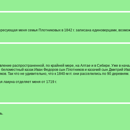
есующая меня семья Плотниковых в 1842 г. записана единоверцами, возможно
ение распространенной, по крайней мере, на Алтае и в Сибири. Уже в начале 1
 - беломестный казак Иван Федоров сын Плотников и казачий сын Дмитрий Ив
ов. Так что не удивительно, что к 1840-м гг. они расселились по 90 деревням.
лакуна отделяет меня от 1719 г.
ь.