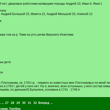
й нет; дворовые работники калмыцкие породы Андрей 10, Иван 6, Яков 1
стану
н Андрей Большой 25, Микита 22, Андрей Меньшой 20, Алексей 12
и
ева тож на р. Томи на усть речки Верхнего Искитима
чьи дети
ти
Плотникова, ок. 1703 г.р. - первого из известных мне Плотниковых по моей 
о в 1703 г. детей у него нет. Ну и, конечно, всех остальных, у кого состав сем
цева, по данным Ю.Булыгина, основана в 1741 - 1748 гг.
. ...
27
28
29
30
31
32
Вперед →
домир
,
Tomilina