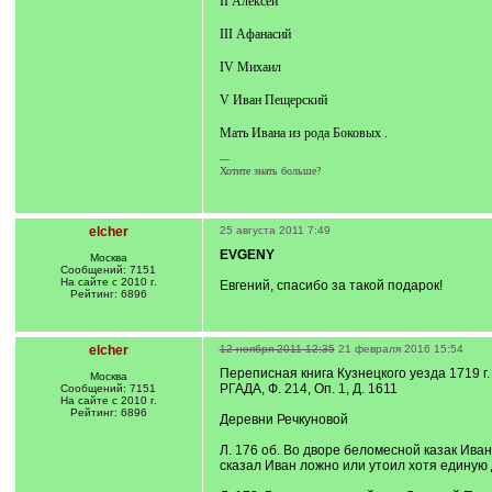
II Алексей
III Афанасий
IV Михаил
V Иван Пещерский
Мать Ивана из рода Боковых .
---
Хотите знать больше?
elcher
25 августа 2011 7:49
EVGENY
Москва
Сообщений: 7151
На сайте с 2010 г.
Евгений, спасибо за такой подарок!
Рейтинг: 6896
elcher
12 ноября 2011 12:35
21 февраля 2016 15:54
Переписная книга Кузнецкого уезда 1719 г.
Москва
РГАДА, Ф. 214, Оп. 1, Д. 1611
Сообщений: 7151
На сайте с 2010 г.
Рейтинг: 6896
Деревни Речкуновой
Л. 176 об. Во дворе беломесной казак Ива
сказал Иван ложно или утоил хотя единую