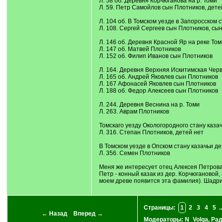
Л. 58 об. Деревня Корчюганова на р. Томи
Л. 59. Петр Самойлов сын Плотников, дете
Л. 104 об. В Томском уезде в Запоросском 
Л. 108. Сергей Сергеев сын Плотников, сы
Л. 146 об. Деревня Красной Яр на реке Том
Л. 147 об. Матвей Плотников
Л. 152 об. Филип Иванов сын Плотников
Л. 164. Деревня Верхняя Искитимская Черв
Л. 165 об. Андрей Яковлев сын Плотников
Л. 167 Афонасей Яковлев сын Плотников
Л. 188 об. Федор Алексеев сын Плотников
Л. 244. Деревня Веснина на р. Томи
Л. 263. Аврам Плотников
Томскаго уезду Окологородного стану каза
Л. 316. Степан Плотников, детей нет
В Томском уезде в Опском стану казачьи де
Л. 356. Семен Плотников
Меня же интересует отец Алексея Петрова 
Петр - конный казак из дер. Корчюгановой, н
моем древе появится эта фамилия). Шадрин
Страницы:
1
2
3
4
5
..
← Назад
Вперед →
Модераторы:
N_Volga
,
Ра