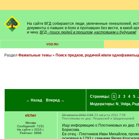
На сайте ВГД собираются люди, увлеченные генеалогией, исто
документы о павших в боях и пропавших без вести, в какой а
и чину.
ВГД - поиск людей в прошлом, настоящем и будущем!
VGD.RU
Раздел
Фамильные темы
»
Поиск предков, родичей и/или однофамильц
Страницы:
1
2
3
4
5
..
← Назад
Вперед →
Модераторы:
N_Volga
,
Ра
elcher
23 августа 2011 7:56
23 августа 2011 7:59
Плотниковы из дер. Пещерской и Шадринцевой
Москва
Ищу информацию о Плотниковых из дер. Пещ
Сообщений: 7151
Борисова.
На сайте с 2010 г.
Рейтинг: 6896
Ее отец - Плотников Иван Михайлов, прож
основана в 1793 г. семьями Якова Красилова 