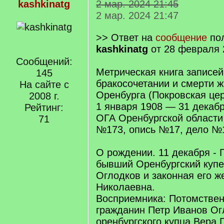
kashkinatg
2 мар. 2024 21:45
2 мар. 2024 21:47
>> Ответ на
сообщение
пол
kashkinatg
от 28 февраля 
Сообщений:
Метрическая книга записей
145
бракосочетании и смерти ж
На сайте с
Оренбурга (Покровская церк
2008 г.
1 января 1908 — 31 декаб
Рейтинг:
ОГА Оренбургской област
71
№173, опись №17, дело №1
О рождении. 11 декабря - 
бывший Оренбургский купе
Оглодков и законная его 
Николаевна.
Восприемника: Потомстве
гражданин Петр Иванов Ог
оренбургского купца Вера