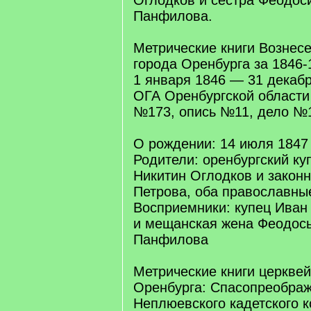
Оглодков и сестра Феодос
Панфилова.
Метрические книги Вознес
города Оренбурга за 1846-1
1 января 1846 — 31 декаб
ОГА Оренбургской област
№173, опись №11, дело №1
О рождении: 14 июля 1847
Родители: оренбургский ку
Никитин Оглодков и законн
Петрова, оба православны
Восприемники: купец Иван
и мещанская жена Феодос
Панфилова
Метрические книги церквей
Оренбурга: Спасопреображ
Неплюевского кадетского к