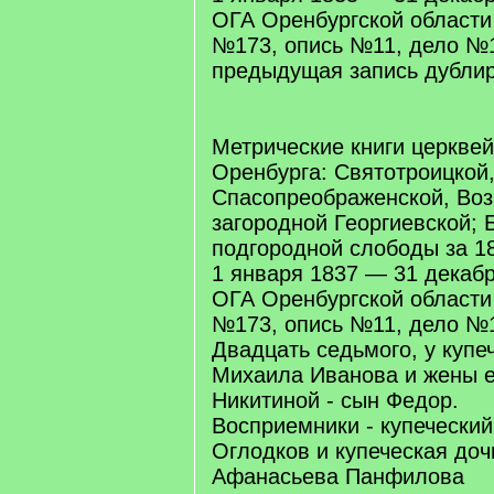
ОГА Оренбургской област
№173, опись №11, дело №12
предыдущая запись дублир
Метрические книги церквей
Оренбурга: Святотроицкой
Спасопреображенской, Воз
загородной Георгиевской; 
подгородной слободы за 18
1 января 1837 — 31 декаб
ОГА Оренбургской област
№173, опись №11, дело №1
Двадцать седьмого, у купе
Михаила Иванова и жены е
Никитиной - сын Федор.
Восприемники - купеческий
Оглодков и купеческая до
Афанасьева Панфилова