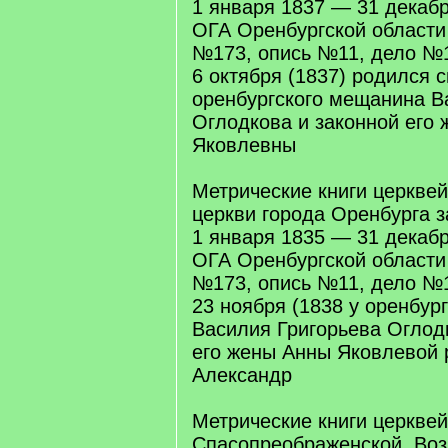
1 января 1837 — 31 декаб
ОГА Оренбургской област
№173, опись №11, дело №1
6 октября (1837) родился 
оренбургского мещанина В
Оглодкова и законной его
Яковлевны
Метрические книги церкве
церкви города Оренбурга за
1 января 1835 — 31 декаб
ОГА Оренбургской област
№173, опись №11, дело №1
23 ноября (1838 у оренбур
Василия Григорьева Оглод
его жены Анны Яковлевой 
Александр
Метрические книги церквей
Спасопреображенской, Воз