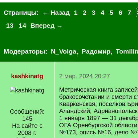
Страницы:
← Назад
1
2
3
4
5
6
7
13
14
Вперед →
Модераторы:
N_Volga
,
Радомир
,
Tomili
kashkinatg
2 мар. 2024 20:27
Метрическая книга записей
бракосочетании и смерти 
Кваркенская; посёлков Бри
Аландский, Адрианопольски
Сообщений:
1 января 1897 — 31 декаб
145
ОГА Оренбургской област
На сайте с
№173, опись №16, дело №1
2008 г.