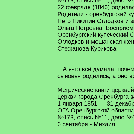
№173, опись №11, дело №1
22 февраля (1846) родила
Родители - оренбургский к
Петр Никитин Оглодков и з
Ольга Петровна. Восприем
Оренбургский купеческий б
Оглодков и мещанская жен
Стефанова Курикова
...А я-то всё думала, поче
сыновья родились, а оно во
Метрические книги церкве
церкви города Оренбурга за
1 января 1851 — 31 декаб
ОГА Оренбургской област
№173, опись №11, дело №1
6 сентября - Михаил.