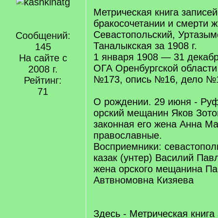
Метрическая книга записей
бракосочетании и смерти 
Севастопольский, Уртазым
Сообщений:
Таналыкская за 1908 г.
145
1 января 1908 — 31 декаб
На сайте с
ОГА Оренбургской област
2008 г.
№173, опись №16, дело №1
Рейтинг:
71
О рождении. 29 июня - Руф
орский мещанин Яков Зото
законная его жена Анна Ма
православные.
Восприемники: севастопол
казак (унтер) Василий Пав
жена орского мещанина Па
Автвномовна Кизяева
Здесь - Метрическая книга