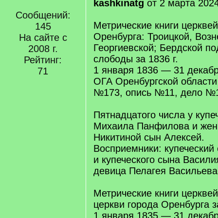
kashkinatg
от 2 марта 2024
Сообщений:
Метрические книги церквей
145
Оренбурга: Троицкой, Возн
На сайте с
Георгиевской; Бердской п
2008 г.
слободы за 1836 г.
Рейтинг:
1 января 1836 — 31 декаб
71
ОГА Оренбургской област
№173, опись №11, дело №1
Пятнадцатого числа у купе
Михаила Панфилова и жен
Никитиной сын Алексей.
Восприемники: купеческий
и купеческого сына Васили
девица Пелагея Васильева
Метрические книги церкве
церкви города Оренбурга за
1 января 1835 — 31 декаб