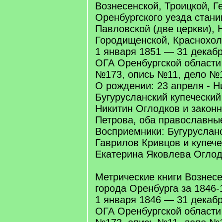
Вознесенской, Троицкой, Г
Оренбургского уезда стани
Павловской (две церкви), 
Городищенской, Краснохолм
1 января 1851 — 31 декаб
ОГА Оренбургской област
№173, опись №11, дело №1
О рождении: 23 апреля - Н
Бугурусланский купеческий
Никитин Оглодков и законн
Петрова, оба православны
Восприемники: Бугуруслан
Гаврилов Кривцов и купече
Екатерина Яковлева Огло
Метрические книги Вознес
города Оренбурга за 1846-1
1 января 1846 — 31 декаб
ОГА Оренбургской област