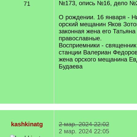
№173, опись №16, дело №2
71
О рождении. 16 января - Н
орский мещанин Яков Зото
законная жена его Татьяна
православные.
Восприемники - священник
станции Валериан Федоров
жена орского мещанина Ев
Будаева
kashkinatg
2 мар. 2024 22:02
2 мар. 2024 22:05