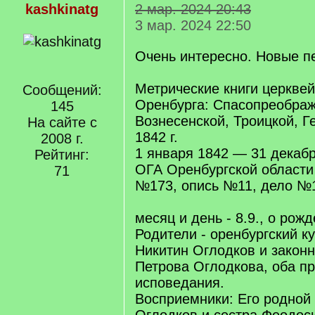
kashkinatg
2 мар. 2024 20:43
3 мар. 2024 22:50
Очень интересно. Новые п
Метрические книги церквей
Сообщений:
Оренбурга: Спасопреображ
145
Вознесенской, Троицкой, Г
На сайте с
1842 г.
2008 г.
1 января 1842 — 31 декаб
Рейтинг:
ОГА Оренбургской област
71
№173, опись №11, дело №1
месяц и день - 8.9., о рож
Родители - оренбургский к
Никитин Оглодков и законн
Петрова Оглодкова, оба п
исповедания.
Восприемники: Его родной