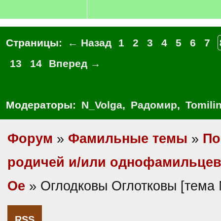
Страницы:
← Назад
1
2
3
4
5
6
7
13
14
Вперед →
Модераторы:
N_Volga
,
Радомир
,
Tomili
Форум
»
Фамильные темы
»
По
родичей и/или однофамильце
Ое
» Оглодковы Оглотковы [тема
RSS