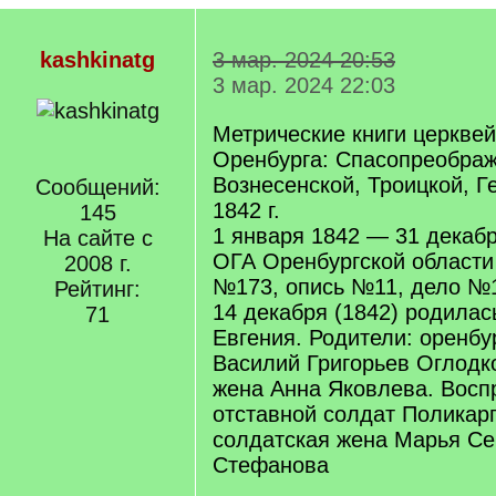
kashkinatg
3 мар. 2024 20:53
3 мар. 2024 22:03
Метрические книги церквей
Оренбурга: Спасопреображ
Вознесенской, Троицкой, Г
Сообщений:
1842 г.
145
1 января 1842 — 31 декаб
На сайте с
ОГА Оренбургской област
2008 г.
№173, опись №11, дело №1
Рейтинг:
14 декабря (1842) родилас
71
Евгения. Родители: оренб
Василий Григорьев Оглодко
жена Анна Яковлева. Восп
отставной солдат Поликар
солдатская жена Марья С
Стефанова