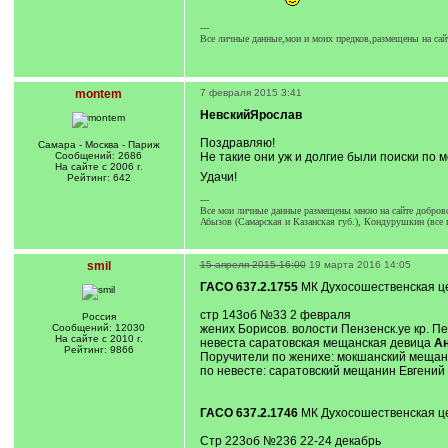
---
Все личные данные,мои и моих предков,размещены на сай
montem
7 февраля 2015 3:41
НевскийЯрослав
Поздравляю!
Самара - Москва - Париж
Сообщений: 2686
Не такие они уж и долгие были поиски по 
На сайте с 2006 г.
Удачи!
Рейтинг: 642
---
Все мои личные данные размещены мною на сайте доброво
Абызов (Самарская и Казанская губ.), Кондурушкин (все 
smil
15 апреля 2015 16:00
19 марта 2016 14:05
ГАСО 637.2.1755
МК Духосошественская цер
стр 143об №33 2 февраля
Россия
Сообщений: 12030
жених Борисов. волости Пензенск.уе кр. П
На сайте с 2010 г.
невеста саратовская мещанская девица
Ан
Рейтинг: 9866
Поручители по женихе: мокшанский мещан
по невесте: саратовский мещанин Евгений
ГАСО 637.2.1746
МК Духосошественская цер
Стр 223об №236 22-24 декабрь