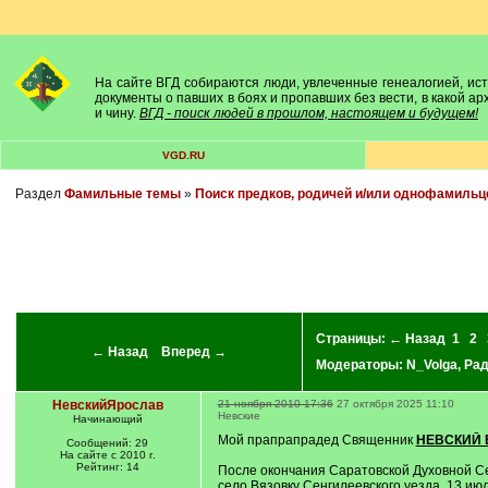
На сайте ВГД собираются люди, увлеченные генеалогией, исто
документы о павших в боях и пропавших без вести, в какой а
и чину.
ВГД - поиск людей в прошлом, настоящем и будущем!
VGD.RU
Раздел
Фамильные темы
»
Поиск предков, родичей и/или однофамильц
Страницы:
← Назад
1
2
← Назад
Вперед →
Модераторы:
N_Volga
,
Ра
НевскийЯрослав
21 ноября 2010 17:36
27 октября 2025 11:10
Невские
Начинающий
Мой прапрапрадед Священник
НЕВСКИЙ 
Сообщений: 29
На сайте с 2010 г.
Рейтинг: 14
После окончания Саратовской Духовной Се
село Вязовку Сенгилеевского уезда. 13 ию