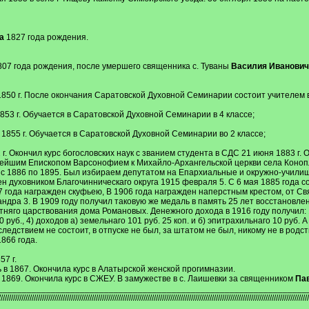
а
1827 года рождения.
07 года рождения, после умершего священника с. Туваны
Василия Иванович
850 г. После окончания Саратовской Духовной Семинарии состоит учителем в 
853 г. Обучается в Саратовской Духовной Семинарии в 4 классе;
1855 г. Обучается в Саратовской Духовной Семинарии во 2 классе;
 г. Окончил курс богословских наук с званием студента в СДС 21 июня 1883 г
йшим Епископом Варсонофием к Михайло-Архангельской церкви села Конопл
 с 1886 по 1895. Был избираем депутатом на Епархиальные и окружно-учили
н духовником Благочинническаго округа 1915 февраля 5. С 6 мая 1885 года с
 года награжден скуфьею, В 1906 года награжден наперстным крестом, от С
ндра 3. В 1909 году получил таковую же медаль в память 25 лет восстановл
тняго царствования дома Романовых. Денежного дохода в 1916 году получил: 1
 руб., 4) доходов а) земельнаго 101 руб. 25 коп. и б) эпитрахильнаго 10 руб. А
следствием не состоит, в отпуске не был, за штатом не был, никому не в род
1866 года.
7 г.
 в 1867. Окончила курс в Алатырской женской прогимназии.
 1869. Окончила курс в СЖЕУ. В замужестве в с. Лаишевки за священником
Па
________________________________________________________________
//////////////////////////////////////////////////////////////////////////////////////////////////////////////////////////////////////////////////////