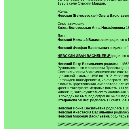
1895 в селе Сурский Майдан.
Жена:
Невская (Белозерская) Ольга Васильевн
Сиротствующие:
Вдова
Белозерская Анна Никифоровна
18
Дети:
Невский Николай Васильевич
родился в 1
Невский Феофан Васильевич
родился в 1
НЕВСКИЙ ИВАН ВАСИЛЬЕВИЧ
родился в 
Невский Петр Васильевич
родился в 1862
Рукоположен во священники Преосвященне
Состоял членом благочиннического совета
церковной школы с 1896 по 1912. Утвержде
награжден набедреником, 26 февраля 1897
в память царствования Императора Алекса
крест и таковую же медаль в память 300 ле
копеек, 3) законоучительскаго жалования 60
В походах не был, под судом не был и под 
Стефанова
50 лет, родилась 11 сентября 
Невская Нонна Васильевна
родилась в 185
Невская Анастасия Васильевна
родилась
Невская Мирония Васильевна
родилась в
___________________________________
//////////////////////////////////////////////////////////////////////////////////