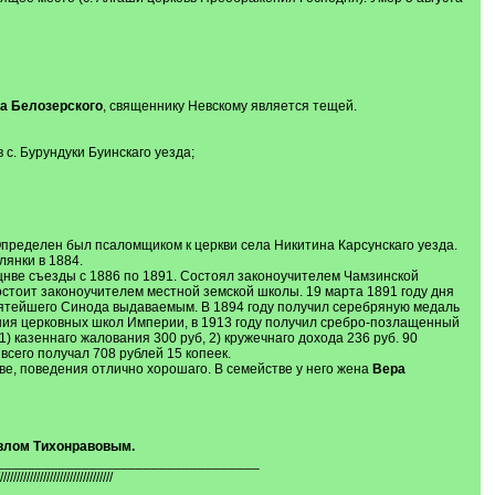
а Белозерского
, священнику Невскому является тещей.
с. Бурундуки Буинскаго уезда;
. Определен был псаломщиком к церкви села Никитина Карсунскаго уезда.
янки в 1884.
щнве съезды с 1886 по 1891. Состоял законоучителем Чамзинской
остоит законоучителем местной земской школы. 19 марта 1891 году дня
вятейшего Синода выдаваемым. В 1894 году получил серебряную медаль
ения церковных школ Империи, в 1913 году получил сребро-позлащенный
) казеннаго жалования 300 руб, 2) кружечнаго дохода 236 руб. 90
 всего получал 708 рублей 15 копеек.
стве, поведения отлично хорошаго. В семействе у него жена
Вера
влом Тихонравовым.
__________________________________
//////////////////////////////////