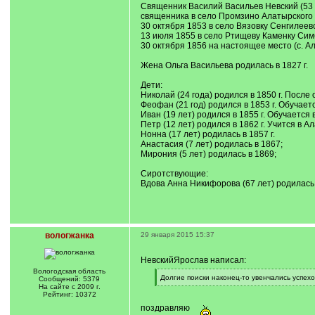
Священник Василий Васильев Невский (53 г
священника в село Промзино Алатырского 
30 октября 1853 в село Вязовку Сенгилеевс
13 июля 1855 в село Ртищеву Каменку Сим
30 октября 1856 на настоящее место (с. 
Жена Ольга Васильева родилась в 1827 г.
Дети:
Николай (24 года) родился в 1850 г. Посл
Феофан (21 год) родился в 1853 г. Обучает
Иван (19 лет) родился в 1855 г. Обучается
Петр (12 лет) родился в 1862 г. Учится в 
Нонна (17 лет) родилась в 1857 г.
Анастасия (7 лет) родилась в 1867;
Мирония (5 лет) родилась в 1869;
Сиротствующие:
Вдова Анна Никифорова (67 лет) родилась 
вологжанка
29 января 2015 15:37
НевскийЯрослав написал:
Вологодская область
[
Долгие поиски наконец-то увенчались успех
Сообщений: 5379
q
[
На сайте с 2009 г.
]
/
Рейтинг: 10372
q
поздравляю
]