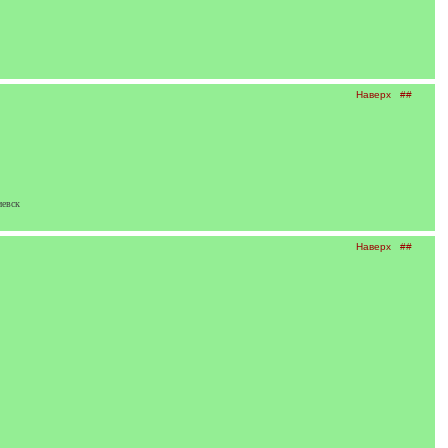
Наверх
##
иевск
Наверх
##