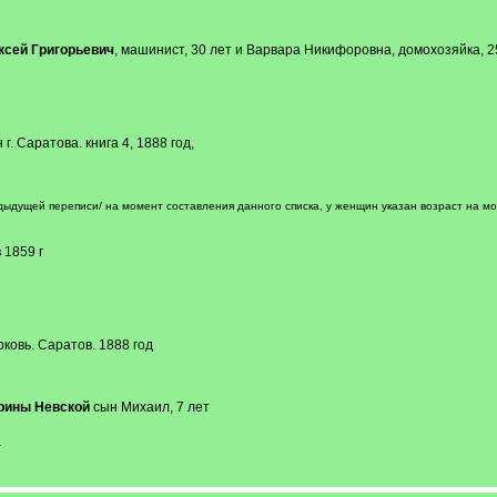
ксей Григорьевич
, машинист, 30 лет и Варвара Никифоровна, домохозяйка, 2
 Саратова. книга 4, 1888 год,
дыдущей переписи/ на момент составления данного списка, у женщин указан возраст на мо
1859 г
овь. Саратов. 1888 год
рины Невской
сын Михаил, 7 лет
-