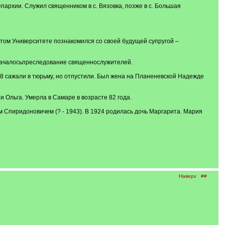
епархии. Служил священником в с. Вязовка, позже в с. Большая
том Университете познакомился со своей будущей супругой –
 началосьпреследование священнослужителей.
38 сажали в тюрьму, но отпустили. Был жена на Планеневской Надежде
 Ольга. Умерла в Самаре в возрасте 82 года.
Спиридоновичем (? - 1943). В 1924 родилась дочь Маргарита. Мария
Наверх
##