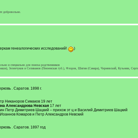
те добровольно.
меркам генеалогических исследований!
)
льно и специально для поиска родственников
наши), Зеленчуков и Селиванов (Пензенская губ.), Флоров, Шигин (Самара), Чернявский, Кузьмин, Серг
ковь . Саратов. 1898 г.
етр Никаноров Симаков 19 лет
на Александрова Невская
17 лет
ин Петр Димитриев Шацкий – прихож эт ц и Василий Димитриев Шацкий
 Иоаннов Комаров и Петр Александров Невский
ковь . Саратов. 1897 год