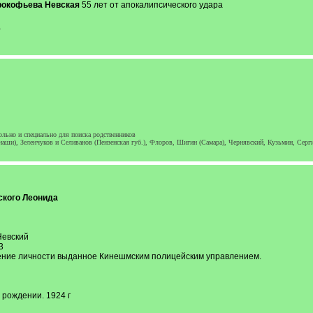
рокофьева Невская
55 лет от апокалипсического удара
-
льно и специально для поиска родственников
наши), Зеленчуков и Селиванов (Пензенская губ.), Флоров, Шигин (Самара), Чернявский, Кузьмин, Серг
ского Леонида
Невский
3
рение личности выданное Кинешмским полицейским управлением.
 рождении. 1924 г