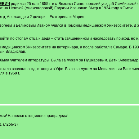
ЕВИЧ
родился 25 мая 1855 г. в с. Вязовка Сингелеевский уездаб Симбирской 
на Невской (Анаксагоровой) Евдокии Ивановне. Умер в 1924 году в Омске.
етр, Александр и 2 дочери – Екатерина и Мария.
ергеем и Беликовым Иваном учился в Томском медицинском Университете. В э
ойти по стопам отца и деда – стать священником и наследовать приход, но
м медицинском Университете на ветеринара, а после работал в Самаре. В 19
сын Владислав.
была учителем литературы. Была за мужем за Пушкаревым. Дети: Александр и
тала врачом на жд. станции в Уфе. Была за мужем за Мешалкиным Василием 
я в 1969 г.
ехом! Нашелся отец моего прапрадеда!
. (л2об-3)