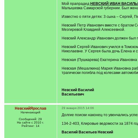
Мой прапрадед
НЕВСКИЙ ИВАН ВАСИЛЬ
Малышевка Самарской губернии. Был женат 
Известно о пяти детях: 3 сына – Сергей, П
Невский Петр Иванович вместе с братом С
Мезгиревой Клавдией Алексеевной.
Невский Александр Иванович должен был п
Невский Сергей Иванович учился в Томско
Николаевне. У Сергея была дочь Елена и 
Невская (Пушкарева) Екатерина Ивановна 
Невская (Мешалкина) Мария Ивановна рабо
трагически погибла под колесами автомобил
Невский Василий
Васильевич
НевскийЯрослав
29 января 2015 14:06
Начинающий
Долгие поиски наконец-то увенчались усп
Сообщений: 29
На сайте с 2010 г.
134-2-403, Клировые ведомости за 1874 год
Рейтинг: 14
Василий Васильев Невский