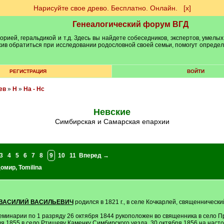
Нарисуйте свое древо. Бесплатно. Онлайн.
[х]
Генеалогический форум ВГД
рией, геральдикой и т.д. Здесь вы найдете собеседников, экспертов, умелых
рхив обратиться при исследовании родословной своей семьи, помогут опреде
РЕГИСТРАЦИЯ
ВОЙТИ
ев
»
Н
»
На - Нс
Невские
Симбирская и Самарская епархии
3
4
5
6
7
8
9
10
11
Вперед →
домир
,
Tomilina
ВАСИЛИЙ ВАСИЛЬЕВИЧ
родился в 1821 г., в селе Кочкарлей, священничес
минарии по 1 разряду 26 октября 1844 рукоположен во священника в село Пр
ля 1855 в село Ртищеву Каменку Симбирского уезда. 30 октября 1856 на наст