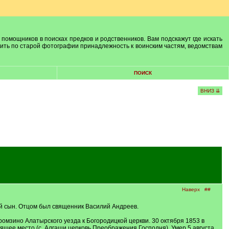
 помощников в поисках предков и родственников. Вам подскажут где искать
лить по старой фотографии принадлежность к воинским частям, ведомствам
ПОИСК
ВНИЗ ⇊
Наверх
##
кий сын. Отцом был священник Василий Андреев.
омзино Алатырского уезда к Богородицкой церкви. 30 октября 1853 в
оящее место (с. Алгаши церковь Преображения Господня). Умер 5 августа