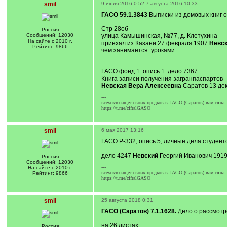
smil
9 июля 2016 0:52
7 августа 2016 10:33
ГАСО 59.1.3843
Выписки из домовых книг о
Стр 28об
Россия
Сообщений: 12030
улица Камышинская, №77, д. Клетухина
На сайте с 2010 г.
приехал из Казани 27 февраля 1907
Невск
Рейтинг: 9866
чем занимается: уроками
ГАСО фонд 1. опись 1. дело 7367
Книга записи получения загранпаспартов
Невская Вера Алексеевна
Саратов 13 дек
---
всем кто ищет своих предков в ГАСО (Саратов) вам сюда 
https://t.me/cifralGASO
smil
6 мая 2017 13:16
ГАСО Р-332, опись 5, личные дела студент
дело 4247
Невский
Георгий Иванович 191
Россия
Сообщений: 12030
---
На сайте с 2010 г.
всем кто ищет своих предков в ГАСО (Саратов) вам сюда 
Рейтинг: 9866
https://t.me/cifralGASO
smil
25 августа 2018 0:31
ГАСО (Саратов) 7.1.1628.
Дело о рассмотре
на 26 листах.
Россия