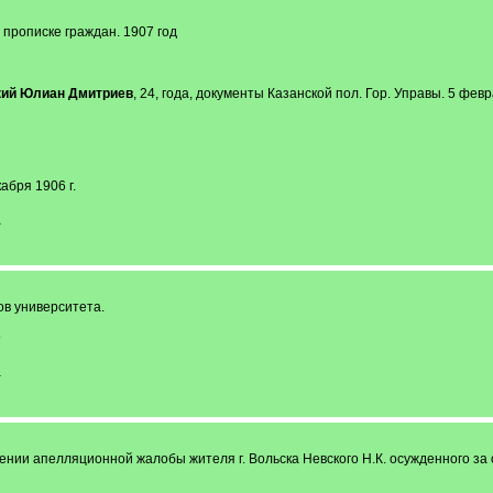
 прописке граждан. 1907 год
ий Юлиан Дмитриев
, 24, года, документы Казанской пол. Гор. Управы. 5 фе
абря 1906 г.
-
ов университета.
9
-
нии апелляционной жалобы жителя г. Вольска Невского Н.К. осужденного за 