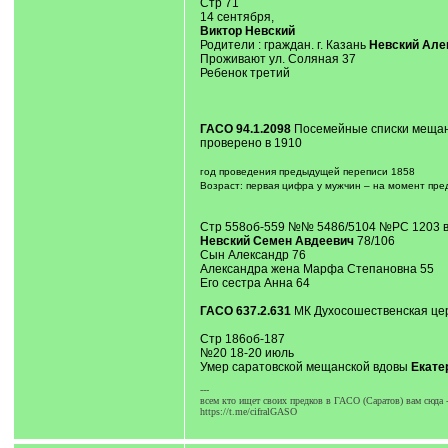
Стр 71
14 сентября,
Виктор Невский
Родители : граждан. г. Казань
Невский Але
Проживают ул. Соляная 37
Ребенок третий
ГАСО 94.1.2098
Посемейные списки мещан г.
проверено в 1910
год проведения предыдущей переписи 1858
Возраст: первая цифра у мужчин – на момент пре
Стр 558об-559 №№ 5486/5104 №РС 1203 в 
Невский Семен Авдеевич
78/106
Сын Александр 76
Александра жена Марфа Степановна 55
Его сестра Анна 64
ГАСО 637.2.631
МК Духосошественская церк
Стр 186об-187
№20 18-20 июль
Умер саратовской мещанской вдовы
Екате
---
всем кто ищет своих предков в ГАСО (Саратов) вам сюда 
https://t.me/cifralGASO