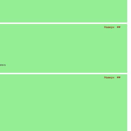
Наверх
##
иевск
Наверх
##