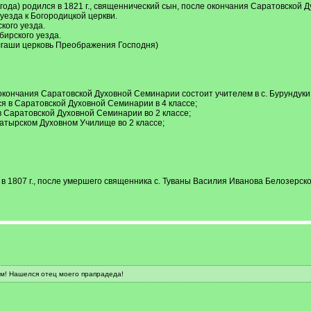
ода) родился в 1821 г., священнический сын, после окончания Саратовской 
уезда к Богородицкой церкви.
кого уезда.
бирского уезда.
Алгаши церковь Преображения Господня)
е окончания Саратовской Духовной Семинарии состоит учителем в с. Бурундуки
ся в Саратовской Духовной Семинарии в 4 классе;
 в Саратовской Духовной Семинарии во 2 классе;
Алатырском Духовном Училище во 2 классе;
в 1807 г., после умершего священника с. Туваны Василия Иванова Белозерск
ом! Нашелся отец моего прапрадеда!