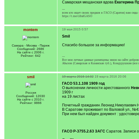
Самарская мещанская вдова
Екатерина П
---
всем кто ищет своих предков в ГАСО (Саратов) вам сюда 
https://t.me/cifralGASO
montem
19 мая 2015 0:57
Smil
Спасибо большое за информацию!
Самара - Москва - Париж
Сообщений: 2686
На сайте с 2006 г.
Рейтинг: 642
---
Все мои личные данные размещены мною на сайте доброво
Абызов (Самарская и Казанская губ.), Кондурушкин (все 
smil
19 марта 2016 14:02
19 марта 2016 20:06
ГАСО 53.1.108 1909 год
О выяснении личности арестованного
Нев
1909 г
Россия
Сообщений: 12030
на 19 листах
На сайте с 2010 г.
Рейтинг: 9866
Почетный гражданин Леонид Николаевич 
В Саратове проживает по Валовой ул., №4
При нем был найден документ : удостове
ГАСО Р-3755.2.63 ЗАГС
Саратов. Записи о