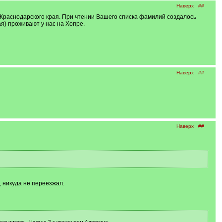
Наверх
##
Краснодарского края. При чтении Вашего списка фамилий создалось
я) проживают у нас на Хопре.
Наверх
##
Наверх
##
 никуда не переезжал.
сельникове . Чикине ? с уважением Алевтина