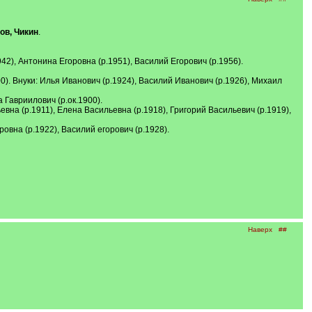
ов, Чикин
.
942), Антонина Егоровна (р.1951), Василий Егорович (р.1956).
0). Внуки: Илья Иванович (р.1924), Василий Иванович (р.1926), Михаил
 Гавриилович (р.ок.1900).
ьевна (р.1911), Елена Васильевна (р.1918), Григорий Васильевич (р.1919),
ровна (р.1922), Василий егорович (р.1928).
Наверх
##