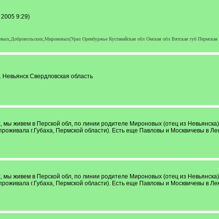
2005 9:29)
вых,Добровольских,Мироновых(Урал Оренбуржье Кустанайская обл Омская обл Вятская губ Пермская 
г. Невьянск Свердловская область
 мы живем в Перской обл, по линии родителе Мироновых (отец из Невьянска)
роживала г.Губаха, Пермской области). Есть еще Павловы и Москвичевы в Лен
 мы живем в Перской обл, по линии родителе Мироновых (отец из Невьянска)
роживала г.Губаха, Пермской области). Есть еще Павловы и Москвичевы в Лен