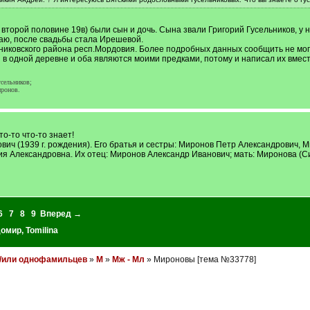
 второй половине 19в) были сын и дочь. Сына звали Григорий Гусельников, у н
наю, после свадьбы стала Ирешевой.
никовского района респ.Мордовия. Более подробных данных сообщить не могу
в одной деревне и оба являются моими предками, потому и написал их вмест
сельников;
ронов.
о-то что-то знает!
ич (1939 г. рождения). Его братья и сестры: Миронов Петр Александрович,
 Александровна. Их отец: Миронов Александр Иванович; мать: Миронова (Син
6
7
8
9
Вперед →
домир
,
Tomilina
и/или однофамильцев
»
М
»
Мж - Мл
» Мироновы [тема №33778]