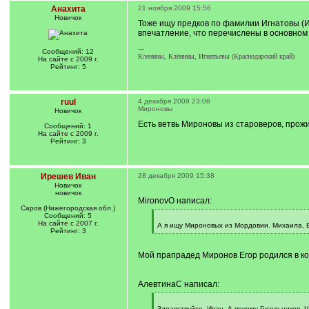
Анахита
21 ноября 2009 15:56
Новичок
Тоже ищу предков по фамилии Игнатовы (И
впечатление, что перечислены в основном
---
Сообщений: 12
Кленины, Клёнины, Игнатьевы (Краснодарский край)
На сайте с 2009 г.
Рейтинг: 5
ruul
4 декабря 2009 23:06
Мироновы
Новичок
Есть ветвь Мироновы из староверов, прожи
Сообщений: 1
На сайте с 2009 г.
Рейтинг: 3
Ирешев Иван
28 декабря 2009 15:38
Новичок
новичок
MironovO написал:
Саров (Нижегородская обл.)
Сообщений: 5
[
На сайте с 2007 г.
q
А я ищу Мироновых из Мордовии. Михаила, Е
Рейтинг: 3
]
[
/
q
Мой прапрадед Миронов Егор родился в кон
]
АлевтинаС написал:
[
q
Здравствуйте, Иван. А почему Гусельников. 