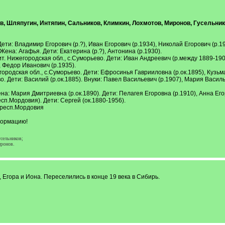
, Шляпугин, Интяпин, Сальников, Климкин, Лохмотов, Миронов, Гусельник
Дети: Владимир Егорович (р.?), Иван Егорович (р.1934), Николай Егорович (р.1
 Жена: Агафья. Дети: Екатерина (р.?), Антонина (р.1930).
ит. Нижегородская обл., с.Суморьево. Дети: Иван Андреевич (р.между 1889-190
, Федор Иванович (р.1935).
егородская обл., с.Суморьево. Дети: Ефросинья Гаврииловна (р.ок.1895), Кузьма
во. Дети: Василий (р.ок.1885). Внуки: Павел Васильевич (р.1907), Мария Васил
ена: Мария Дмитриевна (р.ок.1890). Дети: Пелагея Егоровна (р.1910), Анна Его
есп.Мордовия). Дети: Сергей (ок.1880-1956).
- респ.Мордовия
формацию!
сельников;
ронов.
Егора и Иона. Переселились в конце 19 века в Сибирь.