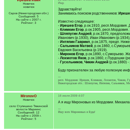
Ирешев Иван
Ищу.
Новичок
новичок
Здравствуйте!
Занимаюсь поиском родственников:
Ирешев
Саров (Нижегородская обл.)
Сообщений: 5
На сайте с 2007 г.
Известно следующее:
Рейтинг: 3
-
Ирешев Егор
, р.ок.1910, респ.Мордовия. 
-
Климкин Егор
, р.ок.1905, респ.Мордовия.
-
Шляпугин Андрей
, р.ок.1870, предполож
Иванович (р.1930), Иван Иванович (р.1934)
-
Интяпин Гавриил
, р.ок.1875, предп. Ниж
-
Сальников Матвей
, р.ок.1860, с.Суморье
Евдокия Васильевна (р.1919).
-
Миронов Егор
, р.ок.1890, с.Суморьево. Ж
-
Лохмотов Яков
, р.ок.1860, с.Пурдошки (р
-
Гусельников
,
Чикин Андрей
(р.ок.1880) 
Буду признателен за любую полезную ин
---
респ. Мордовия: Ирешев, Климкин, Лохмотов, Чикин, Гу
Нижегородская обл.: Шляпугин, Интяпин, Сальников, Ми
MironovO
16 июля 2009 4:07
Новичок
А я ищу Мироновых из Мордовии. Михаила, 
село Ступишино Тяжинской
---
волости Мариинс
Ищу всех Мироновых и Буда!
Сообщений: 12
На сайте с 2009 г.
Рейтинг: 5