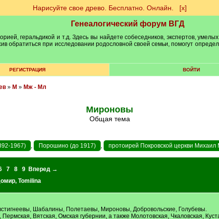
Нарисуйте свое древо. Бесплатно. Онлайн.
[х]
Генеалогический форум ВГД
рией, геральдикой и т.д. Здесь вы найдете собеседников, экспертов, умелых
рхив обратиться при исследовании родословной своей семьи, помогут опреде
РЕГИСТРАЦИЯ
ВОЙТИ
ев
»
М
»
Мж - Мл
Мироновы
Общая тема
892-1967)
,
Порошино (до 1917)
,
протоирей Покровской церкви Михаил 
6
7
8
9
Вперед →
домир
,
Tomilina
встигнеевы, Шабалины, Полетаевы, Мироновы, Добровольские, Голубевы.
 Пермская, Вятская, Омская губернии, а также Молотовская, Чкаловская, Куст