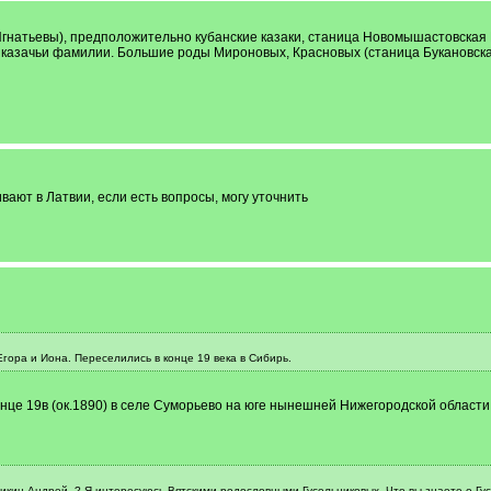
гнатьевы), предположительно кубанские казаки, станица Новомышастовская 
 казачьи фамилии. Большие роды Мироновых, Красновых (станица Букановска
вают в Латвии, если есть вопросы, могу уточнить
гора и Иона. Переселились в конце 19 века в Сибирь.
це 19в (ок.1890) в селе Суморьево на юге нынешней Нижегородской области,
Чикин Андрей. ? Я интересуюсь Вятскими родословными Гусельниковых. Что вы знаете о Гу