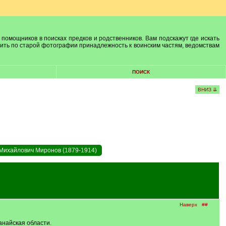
 помощников в поисках предков и родственников. Вам подскажут где искать
лить по старой фотографии принадлежность к воинским частям, ведомствам
ПОИСК
ВНИЗ ⇊
Михайлович Миронов (1879-1914)
Наверх
##
анайская области.