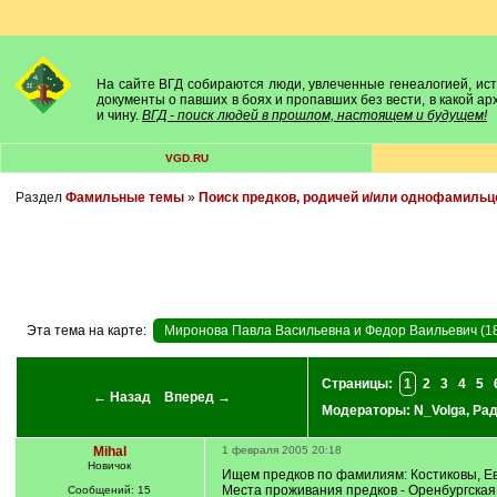
На сайте ВГД собираются люди, увлеченные генеалогией, исто
документы о павших в боях и пропавших без вести, в какой а
и чину.
ВГД - поиск людей в прошлом, настоящем и будущем!
VGD.RU
Раздел
Фамильные темы
»
Поиск предков, родичей и/или однофамильц
Эта тема на карте:
Миронова Павла Васильевна и Федор Ваильевич (1
Страницы:
1
2
3
4
5
← Назад
Вперед →
Модераторы:
N_Volga
,
Ра
Mihal
1 февраля 2005 20:18
Новичок
Ищем предков по фамилиям: Костиковы, Е
Места проживания предков - Оренбургская,
Сообщений: 15