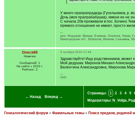
]
[
/
q
У моего прапрапрадеда (Гусельников, р. во
]
Дочь (моя прапрабабушка), имени ее не з
С начала 20в проживали в пос. Бочино Тем
прямого отношения не имеют, просто жили 
---
респ. Мордовия: Ирешев, Климкин, Лохмотов, Чикин, Гу
Нижегородская обл.: Шляпугин, Интяпин, Сальников, Ми
Олеся89
5 октября 2010 17:44
Новичок
Здравствуйте! Ищу родственников, может кт
Мой дедушка: Миронов Михаил Александров
Сообщений: 1
На сайте с 2010 г.
Валентина Александровна, Миронова Мария
Рейтинг: 2
---
OSD
Страницы:
1
2
3
4
5
← Назад
Вперед →
Модераторы:
N_Volga
,
Ра
Генеалогический форум
»
Фамильные темы
»
Поиск предков, родичей 