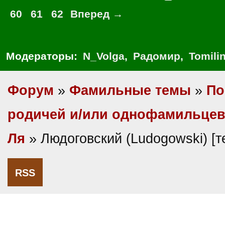
60
61
62
Вперед →
Модераторы:
N_Volga
,
Радомир
,
Tomili
Форум
»
Фамильные темы
»
По
родичей и/или однофамильце
Ля
» Людоговский (Ludogowski) [
RSS