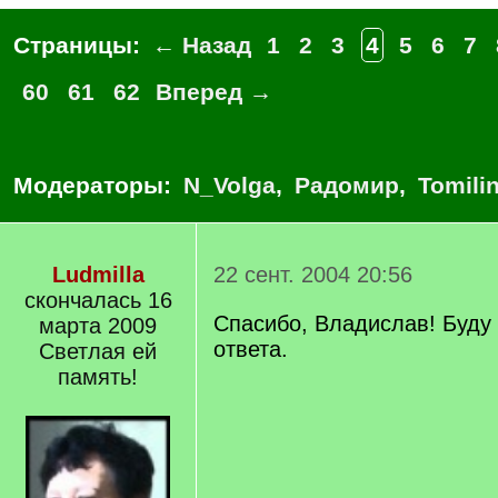
Страницы:
← Назад
1
2
3
4
5
6
7
60
61
62
Вперед →
Модераторы:
N_Volga
,
Радомир
,
Tomili
Ludmilla
22 сент. 2004 20:56
скончалась 16
Спасибо, Владислав! Буду
марта 2009
ответа.
Светлая ей
память!