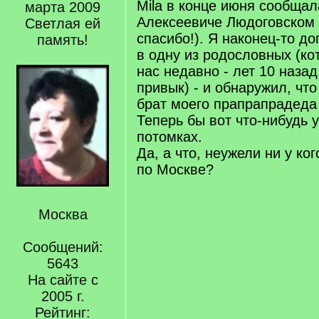
Mila в конце июня сообща
марта 2009
Алексеевиче Людоговском 
Светлая ей
спасибо!). Я наконец-то до
память!
в одну из родословных (ко
нас недавно - лет 10 назад
привык) - и обнаружил, чт
брат моего прапрапрадеда
Теперь бы вот что-нибудь у
потомках.
Да, а что, неужели ни у ко
по Москве?
Москва
Сообщений:
5643
На сайте с
2005 г.
Рейтинг: