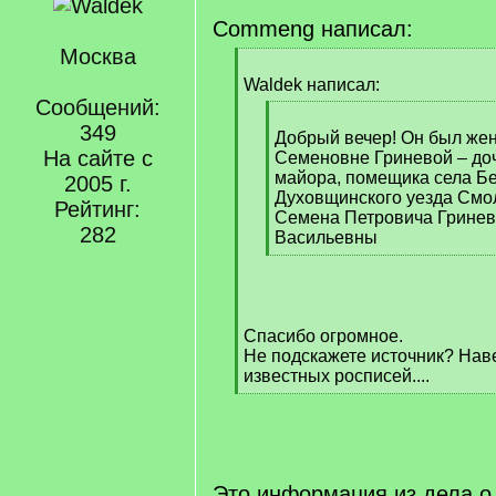
Commeng написал:
Москва
[
q
Waldek написал:
]
Сообщений:
[
349
q
Добрый вечер! Он был же
На сайте с
]
Семеновне Гриневой – до
майора, помещика села Бе
2005 г.
Духовщинского уезда Смол
Рейтинг:
Семена Петровича Гринев
282
Васильевны
[
/
q
]
Спасибо огромное.
Не подскажете источник? Наве
известных росписей....
[
/
q
]
Это информация из дела о