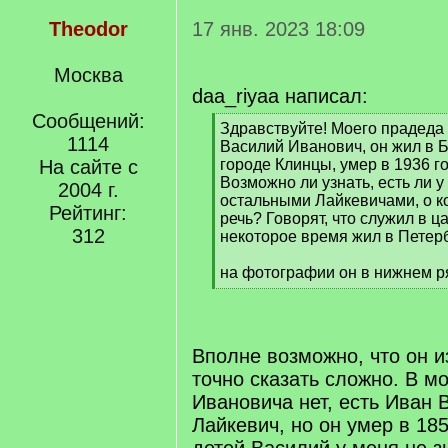
Theodor
17 янв. 2023 18:09
Москва
daa_riyaa написал:
Сообщений:
[
Здравствуйте! Моего прадеда
1114
q
Василий Иванович, он жил в Б
]
На сайте с
городе Клинцы, умер в 1936 го
Возможно ли узнать, есть ли у 
2004 г.
остальными Лайкевичами, о к
Рейтинг:
речь? Говорят, что служил в ц
312
некоторое время жил в Петерб
на фотографии он в нижнем ря
[
/
q
]
Вполне возможно, что он из
точно сказать сложно. В м
Ивановича нет, есть Иван 
Лайкевич, но он умер в 185