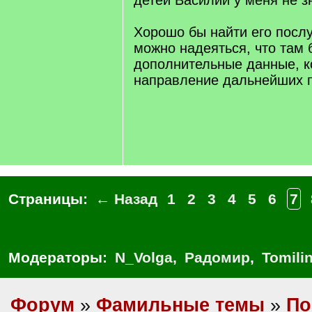
детей Василий у меня не з
Хорошо бы найти его послу
можно надеяться, что там 
дополнительные данные, к
направление дальнейших п
Страницы:
← Назад
1
2
3
4
5
6
7
Модераторы:
N_Volga
,
Радомир
,
Tomili
Форум
»
Фамильные темы
»
По