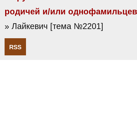
родичей и/или однофамильце
» Лайкевич [тема №2201]
RSS