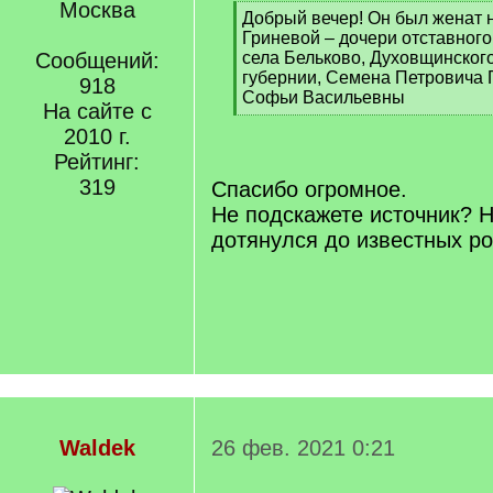
Москва
[
Добрый вечер! Он был женат
q
Гриневой – дочери отставног
]
Сообщений:
села Бельково, Духовщинског
губернии, Семена Петровича 
918
Софьи Васильевны
На сайте с
[
2010 г.
/
q
Рейтинг:
]
319
Спасибо огромное.
Не подскажете источник? Н
дотянулся до известных рос
Waldek
26 фев. 2021 0:21