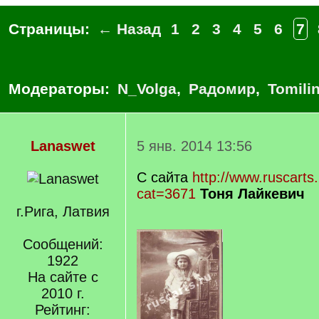
Страницы:
← Назад
1
2
3
4
5
6
7
Модераторы:
N_Volga
,
Радомир
,
Tomili
Lanaswet
5 янв. 2014 13:56
С сайта
http://www.ruscarts
cat=3671
Тоня Лайкевич
г.Рига, Латвия
Сообщений:
1922
На сайте с
2010 г.
Рейтинг: