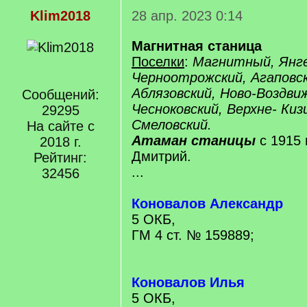
Klim2018
28 апр. 2023 0:14
Магнитная станица
Поселки
:
Магнитный, Янге
Черноотрожский, Агаповск
Аблязовский, Ново-Воздвиж
Сообщений:
Чесноковский, Верхне- Киз
29295
Смеловский.
На сайте с
Атаман станицы
с 1915 
2018 г.
Дмитрий.
Рейтинг:
...
32456
Коновалов Александр
5 ОКБ,
ГМ 4 ст. № 159889;
Коновалов Илья
5 ОКБ,