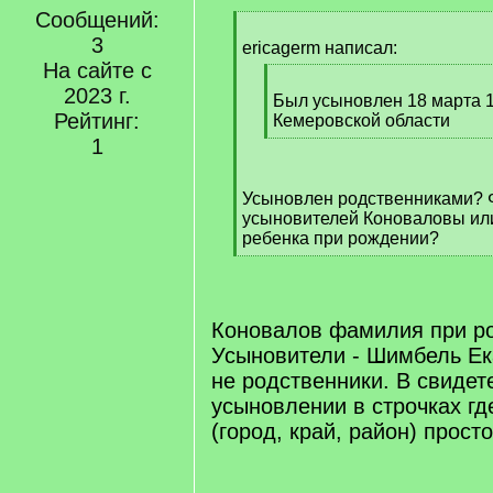
Сообщений:
[
3
q
ericagerm написал:
]
На сайте с
[
2023 г.
q
Был усыновлен 18 марта 19
Рейтинг:
]
Кемеровской области
[
1
/
q
Усыновлен родственниками?
]
усыновителей Коноваловы ил
ребенка при рождении?
[
/
q
]
Коновалов фамилия при р
Усыновители - Шимбель Ек
не родственники. В свидет
усыновлении в строчках г
(город, край, район) прост