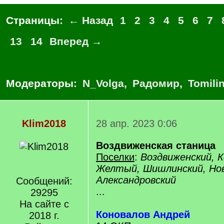
Страницы:
← Назад
1
2
3
4
5
6
7
13
14
Вперед →
Модераторы:
N_Volga
,
Радомир
,
Tomili
Klim2018
28 апр. 2023 0:06
Воздвиженская станица
Поселки
:
Воздвиженский, К
Желтый, Шишлинский, Нов
Александровский
Сообщений:
...
29295
На сайте с
Коновалов Андрей
2018 г.