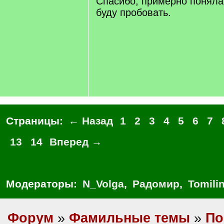
Спасибо, примерно поняла 
буду пробовать.
Страницы:
← Назад
1
2
3
4
5
6
7
13
14
Вперед →
Модераторы:
N_Volga
,
Радомир
,
Tomili
Форум
»
Фамильные темы
»
По