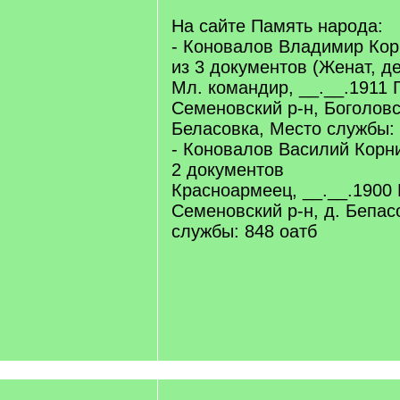
/
q
На сайте Память народа:
]
- Коновалов Владимир Кор
из 3 документов (Женат, де
Мл. командир, __.__.1911 Г
Семеновский р-н, Боголовск
Беласовка, Место службы: 
- Коновалов Василий Корн
2 документов
Красноармеец, __.__.1900 
Семеновский р-н, д. Бепас
службы: 848 оатб