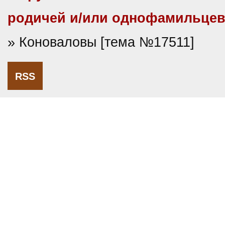
родичей и/или однофамильце
» Коноваловы [тема №17511]
RSS