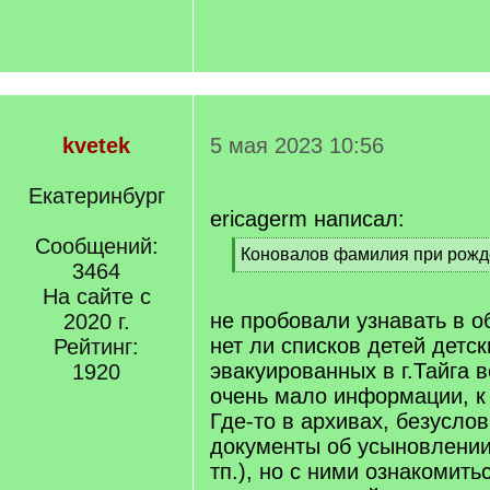
kvetek
5 мая 2023 10:56
Екатеринбург
ericagerm написал:
Сообщений:
[
Коновалов фамилия при рожд
3464
q
[
]
На сайте с
/
q
не пробовали узнавать в о
2020 г.
]
нет ли списков детей детс
Рейтинг:
эвакуированных в г.Тайга 
1920
очень мало информации, к
Где-то в архивах, безуслов
документы об усыновлении
тп.), но с ними ознакомить