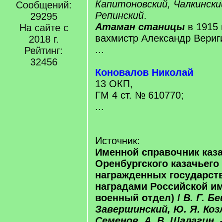
Капитоновский, Чалкински
Сообщений:
Репинский
.
29295
Атаман станицы
в 1915 
На сайте с
вахмистр Александр Вериг
2018 г.
...
Рейтинг:
32456
Коновалов Николай
13 ОКП,
ГМ 4 ст. № 610770;
...
Источник:
Именной справочник каз
Оренбургского казачьего 
награжденных государс
наградами Российской и
военный отдел) /
В. Г. Б
Завершинский, Ю. Я. Козл
Семенов, А. В. Шалагин
.