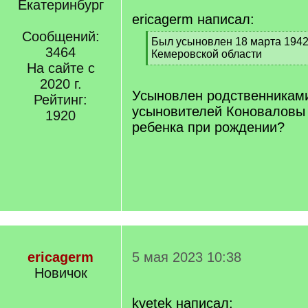
Екатеринбург
ericagerm написал:
Сообщений:
[
Был усыновлен 18 марта 1942 г
3464
q
Кемеровской области
]
На сайте с
[
/
2020 г.
q
Усыновлен родственникам
Рейтинг:
]
усыновителей Коноваловы
1920
ребенка при рождении?
ericagerm
5 мая 2023 10:38
Новичок
kvetek написал: