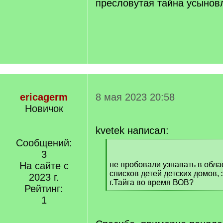
пресловутая тайна усынов
ericagerm
8 мая 2023 20:58
Новичок
kvetek написал:
Сообщений:
[
3
q
]
На сайте с
не пробовали узнавать в обла
списков детей детских домов,
2023 г.
г.Тайга во время ВОВ?
Рейтинг:
[
1
/
q
]