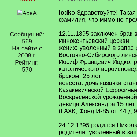
Iodko
Здравствуйте! Така
фамилия, что мимо не про
12.11.1895 заключен брак 
Сообщений:
Иннокентьевский церкви
569
жених: уволенный в запас 
На сайте с
Восточно-Сибирского лине
2008 г.
Иосиф Францевич Йодко, р
Рейтинг:
католического вероиспове
570
браком, 25 лет
невеста: дочь казачки ста
Казакевической Ефросинь
Воскресенской урожденно
девица Александра 15 лет 
(ГАХК, Фонд И-85 оп 44 д 9
24.12.1895 родился Никол
родители: уволенный в зап