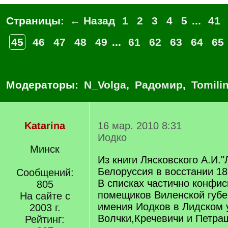
Страницы:
← Назад
1
2
3
4
5
...
41
45
46
47
48
49
...
61
62
63
64
65
Модераторы:
N_Volga
,
Радомир
,
Tomili
Katarina
16 мар. 2010 8:31
Иодко
Минск
Из книги Лясковского А.И."
Белоруссия в восстании 18
Сообщений:
В списках частично конфи
805
помещиков Виленской губе
На сайте с
имения Иодков в Лидском 
2003 г.
Волчки,Кречевичи и Петра
Рейтинг: