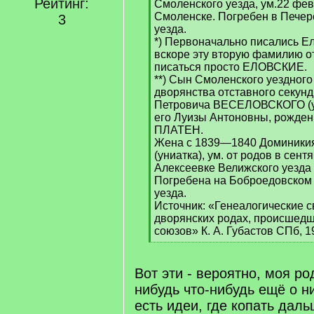
Рейтинг:
Смоленского уезда, ум.22 февра
Смоленске. Погребен в Печер
3
уезда.
*) Первоначально писались Ел
вскоре эту вторую фамилию о
писаться просто ЕЛОВСКИЕ.
**) Сын Смоленского уездног
дворянства отставного секун
Петровича ВЕСЕЛОВСКОГО (ум
его Луизы Антоновны, рожде
ПЛАТЕН.
Жена с 1839—1840 Доминик
(униатка), ум. от родов в сентя
Алексеевке Велижского уезда 
Погребена на Боброедовском 
уезда.
Источник: «Генеалогические с
дворянских родах, происшедш
союзов» К. А. Губастов СПб, 1
[
/
q
Вот эти - вероятно, моя ро
]
нибудь что-нибудь ещё о ни
есть идеи, где копать даль