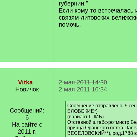
губернии."
Если кому-то встречалась
связям литовских-велижск
помочь.
Vitka_
2 мая 2011 14:30
Новичок
2 мая 2011 16:34
[
Сообщение отправлено: 9 сен
Сообщений:
q
ЕЛОВСКИЕ*)
]
6
(вариант ГПИБ)
Отставной штабс-ротмистр Бе
На сайте с
принца Оранского полка Пав
2011 г.
ВЕСЕЛОВСКИЙ**), род.1788 в