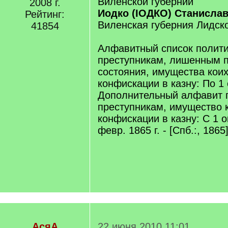
Виленской губернии
2008 г.
Иодко (IОДКО) Станисла
Рейтинг:
Виленская губерния Лидско
41854
Алфавитный список полит
преступникам, лишенным п
состояния, имущества кои
конфискации в казну: По 1 о
Дополнительный алфавит 
преступникам, имущество 
конфискации в казну: С 1 ок
февр. 1865 г. - [Спб.:, 1865]
АсяА
22 июня 2010 11:01