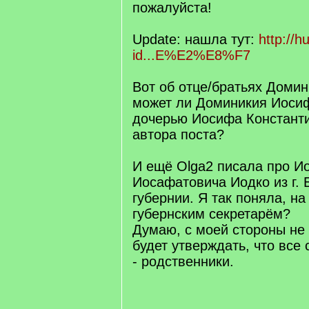
пожалуйста!
Update: нашла тут:
http://h
id...E%E2%E8%F7
Вот об отце/братьях Домин
может ли Доминикия Иоси
дочерью Иосифа Константи
автора поста?
И ещё Olga2 писала про И
Иосафатовича Иодко из г.
губернии. Я так поняла, на
губернским секретарём?
Думаю, с моей стороны не
будет утверждать, что все
- родственники.