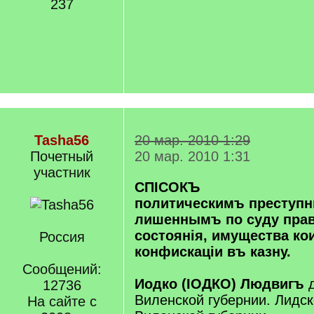
237
Tasha56
20 мар. 2010 1:29
Почетный
20 мар. 2010 1:31
учаcтник
СПIСОКЪ
политическимъ преступн
лишеннымъ по суду пра
состоянiя, имущества к
Россия
конфискацiи въ казну.
Сообщений:
Иодко (IОДКО) Людвигъ
д
12736
Виленской губернии. Лидс
На сайте с