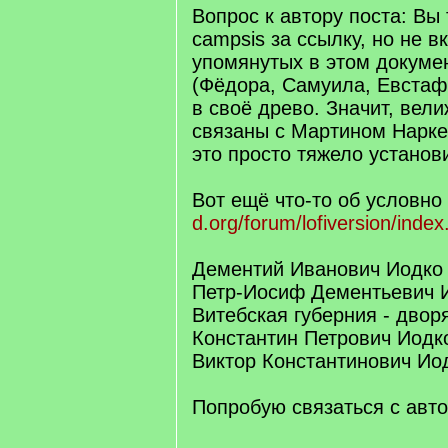
Вопрос к автору поста: Вы
campsis за ссылку, но не 
упомянутых в этом докуме
(Фёдора, Самуила, Евстафи
в своё древо. Значит, вел
связаны с Мартином Нарк
это просто тяжело установ
Вот ещё что-то об условно
d.org/forum/lofiversion/inde
Дементий Иванович Иодко г
Петр-Иосиф Дементьевич Ио
Витебская губерния - двор
Константин Петрович Иодко
Виктор Константинович Иод
Попробую связаться с авто