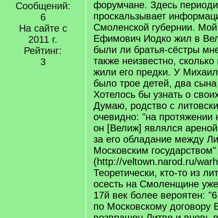
форумчане. Здесь периоди
Сообщений:
проскальзывает информаци
6
Смоленской губернии. Мо
На сайте с
Ефимович Иодко жил в Вел
2011 г.
были ли братья-сёстры мн
Рейтинг:
также неизвестно, сколько
3
жили его предки. У Михаи
было трое детей, два сына
Хотелось бы узнать о свои
Думаю, родство с литовск
очевидно: "на протяжении 
он [Велиж] являлся ареной
за его обладание между Л
Московским государством"
(http://veltown.narod.ru/warh
Теоретически, кто-то из ли
осесть на Смоленщине уже 
17й век более вероятен: "6
по Московскому договору 
возвращен Литве и вновь 