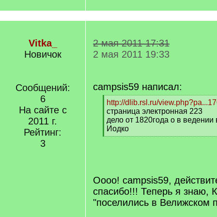
Vitka_
2 мая 2011 17:31
Новичок
2 мая 2011 19:33
campsis59 написал:
Сообщений:
6
[
http://dlib.rsl.ru/view.php?pa...
На сайте с
q
страница электронная 223
]
2011 г.
дело от 1820года о в ведении
Иодко
Рейтинг:
[
3
/
q
]
Оооо! campsis59, действит
спасибо!!! Теперь я знаю,
"поселились в Велижском п