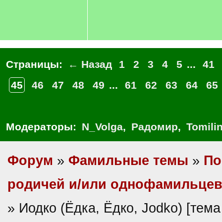
Страницы:
← Назад
1
2
3
4
5
...
41
45
46
47
48
49
...
61
62
63
64
65
Модераторы:
N_Volga
,
Радомир
,
Tomili
Форум
»
Фамильные темы
»
По
родичей и/или однофамильце
» Иодко (Ёдка, Ёдко, Jodko) [тем