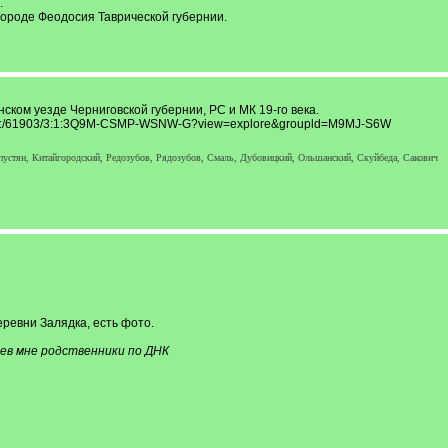
.
городе Феодосия Таврической губернии.
ком уезде Черниговской губернии, РС и МК 19-го века.
/ark:/61903/3:1:3Q9M-CSMP-WSNW-G?view=explore&groupld=M9MJ-S6W
устян, Китайгородский, Редозубов, Рядозубов, Смаль, Дубовицкий, Ольшанский, Скуйбеда, Сакович
ревни Залядка, есть фото.
ев мне родственники по ДНК