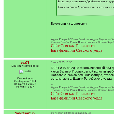
В статье упоминаются Дробышевские из дере
Каким-то боком Дробышевские из тех краев 
[
/
q
Боком они из Шепотович
]
---
Журин Концевой Убогов Семьёхин Жидков Мордашов Ко
Чемлыж Веребск Рожья Покоть Новоямск Осоцкое Короб
Сайт Севская Генеалогия
База фамилий Севского уезда
zea78
8 мая 2025 15:30
Мой сайт: sevskgen.ru
ГАБО Ф.79 оп.2д.28 Многочисленный род Д
хутор Залятки Пролысовской волости трубч
Наталье 21г.была дочь Александра, второму 
Севский уезд
остальные в с. Дудичи Рогачёвского уезда.
Сообщений: 1174
На сайте с 2011 г.
---
Рейтинг: 1337
Журин Концевой Убогов Семьёхин Жидков Мордашов Ко
Чемлыж Веребск Рожья Покоть Новоямск Осоцкое Короб
Сайт Севская Генеалогия
База фамилий Севского уезда
Sobiraka2025
16 января 13:48
21 января 22:46