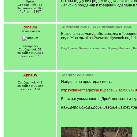
В 1903 году у них родилась дочь Екатерина
Крым
Сообщений: 744
Записи о рождении и крещении сделана в 
На сайте с 2016 г.
Рейтинг: 1807
drnaum
16 февраля 2025 10:14
16 февраля 2025 10:34
Начинающий
Встречала семьи Дробышевских в Городнянс
седо Жоведь.https://www.familyseach.org
---
Хабаровск
Ищу Пузема, Черниловский-Сокол, Юрьев, Лойченко, Кап
Сообщений: 51
На сайте с 2024 г.
Рейтинг: 37
AnnaBy
10 апреля 2025 16:46
Найдено на просторах инета
Сообщений: 447
На сайте с 2010 г.
Рейтинг: 474
https://darkermagazine.ru/page...7323989478
В статье упоминаются Дробышевские из де
Каким-то боком Дробышевские из тех кра