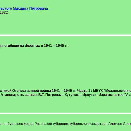
вского Михаила Петровича
1932 г.
погибшие на фронтах в 1941 – 1945 гг.
ликой Отечественной войны 1941 – 1945 гг. Часть 1 / МБУК "Межпоселенче
Атанова; отв. за вып. В.Т. Петрова. – Кутулик – Иркутск: Издательство "Асп
аненбургского уезда Рязанской губернии, губернского секретаря Алексея Ал