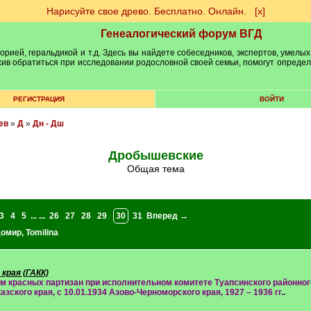
Нарисуйте свое древо. Бесплатно. Онлайн.
[х]
Генеалогический форум ВГД
рией, геральдикой и т.д. Здесь вы найдете собеседников, экспертов, умелых
рхив обратиться при исследовании родословной своей семьи, помогут опреде
РЕГИСТРАЦИЯ
ВОЙТИ
ев
»
Д
»
Дн - Дш
Дробышевские
Общая тема
3
4
5
... ...
26
27
28
29
30
31
Вперед →
домир
,
Tomilina
края (ГАКК)
м красных партизан при исполнительном комитете Туапсинского районного 
ского края, с 10.01.1934 Азово-Черноморского края, 1927 – 1936 гг.
.