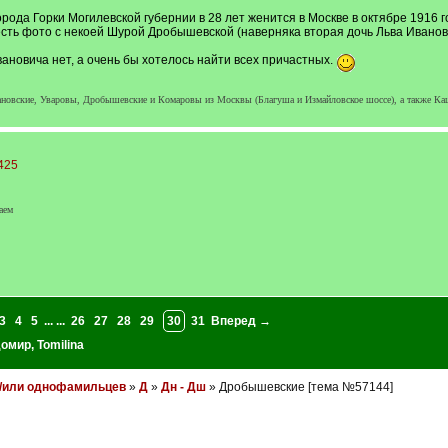
ода Горки Могилевской губернии в 28 лет женится в Москве в октябре 1916 г
 есть фото с некоей Шурой Дробышевской (наверняка вторая дочь Льва Ивано
ановича нет, а очень бы хотелось найти всех причастных.
вские, Уваровы, Дробышевские и Комаровы из Москвы (Благуша и Измайловское шоссе), а также Каширс
2425
аем
3
4
5
... ...
26
27
28
29
30
31
Вперед →
домир
,
Tomilina
и/или однофамильцев
»
Д
»
Дн - Дш
» Дробышевские [тема №57144]