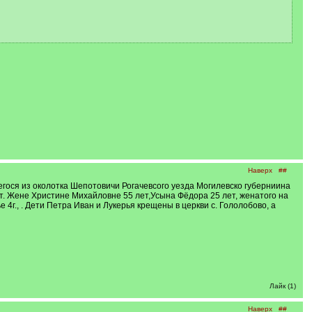
Наверх
##
ося из околотка Шепотовичи Рогачевсого уезда Могилевско губерниина
ет. Жене Христине Михайловне 55 лет,Усына Фёдора 25 лет, женатого на
е 4г., . Дети Петра Иван и Лукерья крещены в церкви с. Гололобово, а
Лайк (1)
Наверх
##