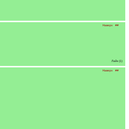
Наверх
##
Лайк (1)
Наверх
##