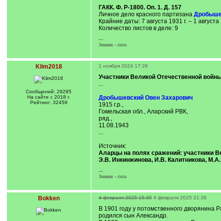
ГАКК. Ф. Р-1800. Оп. 1. Д. 157
Личное дело красного партизана
Дробыше
Крайние даты: 7 августа 1931 г. – 1 августа 
Количество листов в деле: 9
---
Знания - сила
Klim2018
1 ноября 2024 17:26
Участники Великой Отечественной войны, 
...
Сообщений: 29295
На сайте с 2018 г.
Дробышевский Овен Захарович
Рейтинг: 32459
1915 г.р.,
Гомельская обл., Аларский РВК,
ряд.,
11.08.1943
...
Источник:
Аларцы на полях сражений: участники Ве
Э.В. Инкинжинова, И.В. Калитникова, М.А. 
---
Знания - сила
Bokken
4 февраля 2025 15:39
4 февраля 2025 21:36
В 1901 году у потомственного дворянина Р
родился сын Александр.