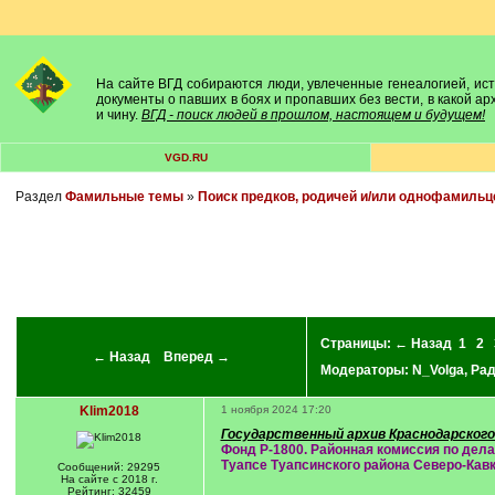
На сайте ВГД собираются люди, увлеченные генеалогией, исто
документы о павших в боях и пропавших без вести, в какой а
и чину.
ВГД - поиск людей в прошлом, настоящем и будущем!
VGD.RU
Раздел
Фамильные темы
»
Поиск предков, родичей и/или однофамильц
Страницы:
← Назад
1
2
← Назад
Вперед →
Модераторы:
N_Volga
,
Ра
Klim2018
1 ноября 2024 17:20
Государственный архив Краснодарского 
Фонд Р-1800. Районная комиссия по дела
Туапсе Туапсинского района Северо-Кавказ
Сообщений: 29295
На сайте с 2018 г.
Рейтинг: 32459