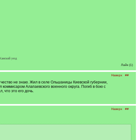
Канский уезд
Лайк (1)
Наверх
##
тчество не знаю. Жил в селе Ольшаницы Киевской губернии,
ыл коммисаром Алапаевского военного округа. Погиб в бою с
 что это его дочь.
Наверх
##