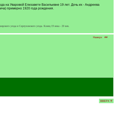
ода на Уваровой Елизавете Васильевне 19 лет. Дочь их - Андреева
вича) примерно 1920 года рождения.
кого уезда и Серпуховского уезда. Конец 19 века - 20 век.
Наверх
##
ВВЕРХ ⇈