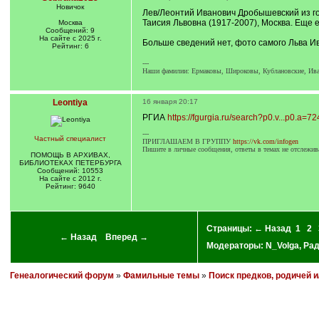
Новичок
Лев/Леонтий Иванович Дробышевский из гор
Таисия Львовна (1917-2007), Москва. Еще
Москва
Сообщений: 9
На сайте с 2025 г.
Больше сведений нет, фото самого Льва Ив
Рейтинг: 6
---
Наши фамилии: Ермаковы, Широковы, Кублановские, Ивано
Leontiya
16 января 20:17
РГИА
https://fgurgia.ru/search?p0.v...p0.a=7
---
Частный специалист
ПРИГЛАШАЕМ В ГРУППУ
https://vk.com/infogen
Пишите в личные сообщения, ответы в темах не отслежив
ПОМОЩЬ В АРХИВАХ,
БИБЛИОТЕКАХ ПЕТЕРБУРГА
Сообщений: 10553
На сайте с 2012 г.
Рейтинг: 9640
Страницы:
← Назад
1
2
← Назад
Вперед →
Модераторы:
N_Volga
,
Ра
Генеалогический форум
»
Фамильные темы
»
Поиск предков, родичей 