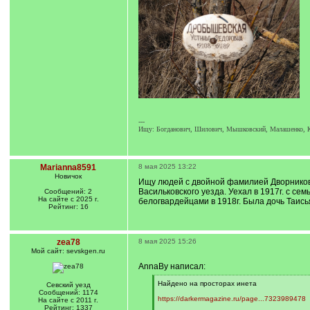
---
Ищу: Богданович, Шилович, Мышковский, Малашенко, Кра
Marianna8591
8 мая 2025 13:22
Новичок
Ищу людей с двойной фамилией Дворников-Д
Васильковского уезда. Уехал в 1917г. с се
Сообщений: 2
На сайте с 2025 г.
белогвардейцами в 1918г. Была дочь Таисья
Рейтинг: 16
zea78
8 мая 2025 15:26
Мой сайт: sevskgen.ru
AnnaBy написал:
[
Найдено на просторах инета
Севский уезд
q
Сообщений: 1174
]
https://darkermagazine.ru/page...7323989478
На сайте с 2011 г.
Рейтинг: 1337