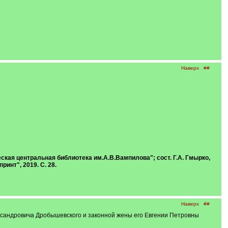
Наверх
##
ская центральная библиотека им.А.В.Вампилова"; сост. Г.А. Гмырко,
ринт", 2019. С. 28.
Наверх
##
ександровича Дробышевского и законной жены его Евгении Петровны