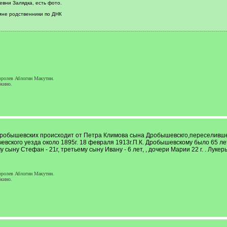
вни Залядка, есть фото.
мне родственники по ДНК
ролев Аблогин Макутин.
кино.
робышевских происходит от Петра Климова сына Дробышевскго,переселившег
евского уезда около 1895г. 18 февраля 1913г.П.К. Дробышевскому было 65 л
сыну Стефан - 21г, третьему сыну Ивану - 6 лет, , дочери Марии 22 г. . Лукерь
ролев Аблогин Макутин.
кино.