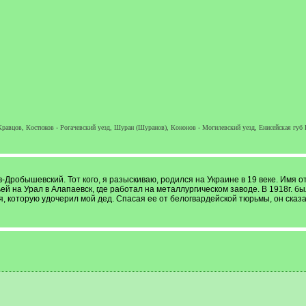
вцов, Костюков - Рогачевский уезд, Шуран (Шуранов), Кононов - Могилевский уезд, Енисейская губ 
робышевский. Тот кого, я разыскиваю, родился на Украине в 19 веке. Имя о
мьей на Урал в Алапаевск, где работал на металлургическом заводе. В 1918г. б
, которую удочерил мой дед. Спасая ее от белогвардейской тюрьмы, он сказал,