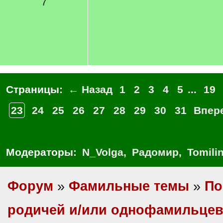
7
Страницы:
← Назад
1
2
3
4
5
...
19
23
24
25
26
27
28
29
30
31
Впер
Модераторы:
N_Volga
,
Радомир
,
Tomili
Форум
»
Фамильные темы
»
По
родичей и/или однофамильце