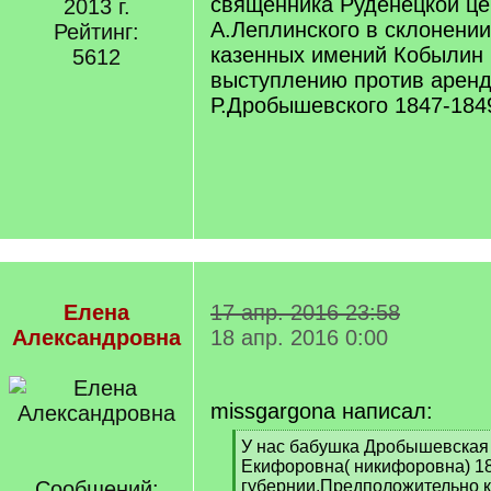
священника Руденецкой це
2013 г.
А.Леплинского в склонении
Рейтинг:
казенных имений Кобылин 
5612
выступлению против арен
Р.Дробышевского 1847-184
Елена
17 апр. 2016 23:58
Александровна
18 апр. 2016 0:00
missgargona написал:
[
У нас бабушка Дробышевская 
q
Екифоровна( никифоровна) 18
]
Сообщений:
губернии.Предположительно к