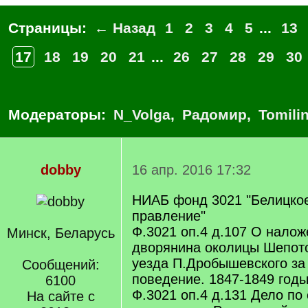
Страницы:
← Назад
1
2
3
4
5
...
13
17
18
19
20
21
...
26
27
28
29
30
Модераторы:
N_Volga
,
Радомир
,
Tomili
dobby
16 апр. 2016 17:32
НИАБ фонд 3021 "Белицко
правление"
Ф.3021 оп.4 д.107 О нало
Минск, Беларусь
дворянина околицы Шепото
уезда П.Дробышевского за
Сообщений:
поведение. 1847-1849 год
6100
Ф.3021 оп.4 д.131 Дело по
На сайте с