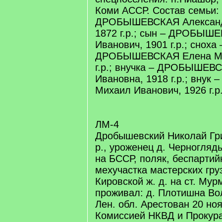
Коми АССР. Состав семьи:
ДРОБЫШЕВСКАЯ Александ
1872 г.р.; сын – ДРОБЫШ
Иванович, 1901 г.р.; сноха 
ДРОБЫШЕВСКАЯ Елена Ми
г.р.; внучка – ДРОБЫШЕВ
Ивановна, 1918 г.р.; вн
Михаил Иванович, 1926 г.р
ЛМ-4
Дробышевский Николай Григ
р., уроженец д. Черноглядь
на БССР, поляк, беспартий
мехучастка мастерских гр
Кировской ж. д. на ст. Мур
проживал: д. Плотишна Во
Лен. обл. Арестован 20 ноя
Комиссией НКВД и Прокур