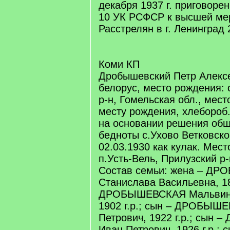
декабря 1937 г. приговорен 
10 УК РСФСР к высшей мер
Расстрелян в г. Ленинград 
Коми КП
Дробышевский Петр Алексее
белорус, место рождения: 
р-н, Гомельская обл., мест
месту рождения, хлебороб.
на основании решения общ
бедноты с.Ухово Ветковско
02.03.1930 как кулак. Мес
п.Усть-Вель, Прилузский р
Состав семьи: жена – Д
Станислава Васильевна, 189
ДРОБЫШЕВСКАЯ Мальвина
1902 г.р.; сын – ДРОБЫШ
Петрович, 1922 г.р.; сы
Иван Петрович, 1926 г.р.; 