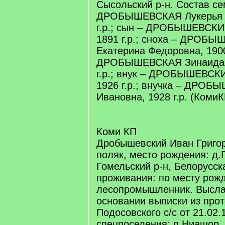
Сысольский р-н. Состав се
ДРОБЫШЕВСКАЯ Лукерья З
г.р.; сын – ДРОБЫШЕВСКИ
1891 г.р.; сноха – ДРОБ
Екатерина Федоровна, 1900 
ДРОБЫШЕВСКАЯ Зинаида 
г.р.; внук – ДРОБЫШЕВСК
1926 г.р.; внучка – ДРО
Ивановна, 1928 г.р. (КомиК
Коми КП
Дробышевский Иван Григорь
поляк, место рождения: д.
Гомельский р-н, Белорусск
проживания: по месту рож
лесопромышленник. Выслан
основании выписки из про
Подосовского с/с от 21.02.
спецпоселения: п.Ниашор, 