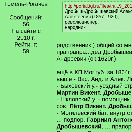
Гомель-Рогачёв
[
http://portal.tgl.ru/files/tra...9_20
q
Дробыш-Дробышевский Алек
]
Сообщений:
Алексеевич (1857-1920),
революционер,
56
народник.
На сайте с
[
2010 г.
/
q
Рейтинг:
родственник ) общий со мн
]
59
прапрапра...дед Дробыше
Андреевич (ок.1620г.)
ещё в КП Мог.губ. за 1864г
выше - Вас. Анд. и Алек. Л
- Быховский у.- уездный стр
Мартин Викент. Дробыше
- Шкловский у. - помощник 
сов.
Пётр Викент. Дробы
- Могилёвский бат. внутр.
... подпор.
Гавриил Антон
Дробышевский
, ... прапор