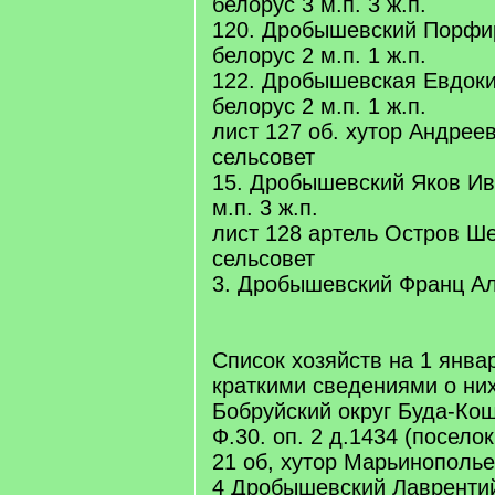
белорус 3 м.п. 3 ж.п.
120. Дробышевский Порфи
белорус 2 м.п. 1 ж.п.
122. Дробышевская Евдок
белорус 2 м.п. 1 ж.п.
лист 127 об. хутор Андрее
сельсовет
15. Дробышевский Яков Ив
м.п. 3 ж.п.
лист 128 артель Остров Ш
сельсовет
3. Дробышевский Франц А
Список хозяйств на 1 январ
краткими сведениями о ни
Бобруйский округ Буда-Ко
Ф.30. оп. 2 д.1434 (посело
21 об, хутор Марьинополье 
4 Дробышевский Лавренти