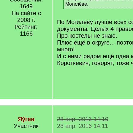
Могилёве.
1649
[
На сайте с
/
2008 г.
q
По Могилеву лучше всех с
]
Рейтинг:
документы. Целых 4 право
1166
Про костелы не знаю.
Плюс ещё в округе... поэт
много!
И с ними рядом ещё одна
Короткевич, говорят, тоже 
Яўген
28 апр. 2016 14:10
Участник
28 апр. 2016 14:11