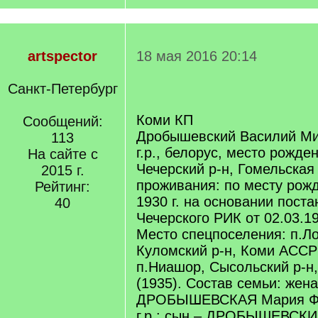
artspector
18 мая 2016 20:14
Санкт-Петербург
Коми КП
Сообщений:
Дробышевский Василий Ми
113
г.р., белорус, место рожде
На сайте с
Чечерский р-н, Гомельская 
2015 г.
проживания: по месту рож
Рейтинг:
1930 г. на основании пост
40
Чечерского РИК от 02.03.193
Место спецпоселения: п.Л
Куломский р-н, Коми АССР
п.Ниашор, Сысольский р-н
(1935). Состав семьи: жена
ДРОБЫШЕВСКАЯ Мария Фе
г.р.; сын – ДРОБЫШЕВСКИ