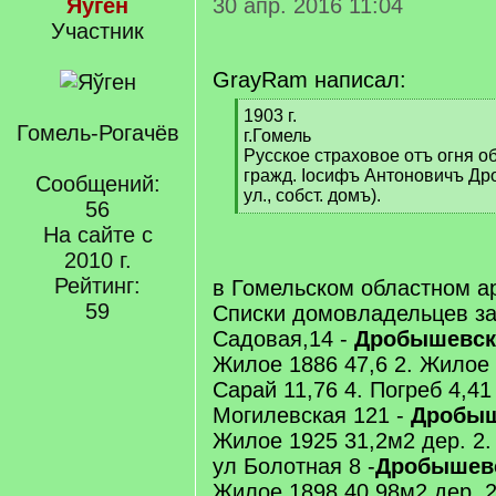
Яўген
30 апр. 2016 11:04
Участник
GrayRam написал:
[
1903 г.
Гомель-Рогачёв
q
г.Гомель
]
Русское страховое отъ огня о
гражд. Іосифъ Антоновичъ Др
Сообщений:
ул., собст. домъ).
56
[
На сайте с
/
q
2010 г.
]
Рейтинг:
в Гомельском областном ар
59
Списки домовладельцев за 
Садовая,14 -
Дробышевск
Жилое 1886 47,6 2. Жилое 
Сарай 11,76 4. Погреб 4,41 
Могилевская 121 -
Дробыш
Жилое 1925 31,2м2 дер. 2.
ул Болотная 8 -
Дробышевс
Жилое 1898 40,98м2 дер. 2.