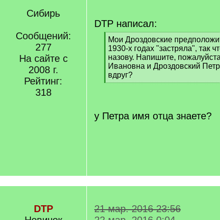
Сибирь
DTP написал:
Сообщений:
[
Мои Дроздовские предположит
277
q
1930-х годах "застряла", так ч
]
На сайте с
назову. Напишите, пожалуйст
Ивановна и Дроздовский Петр 
2008 г.
вдруг?
Рейтинг:
[
318
/
q
]
у Петра имя отца знаете?
DTP
21 мар. 2016 23:56