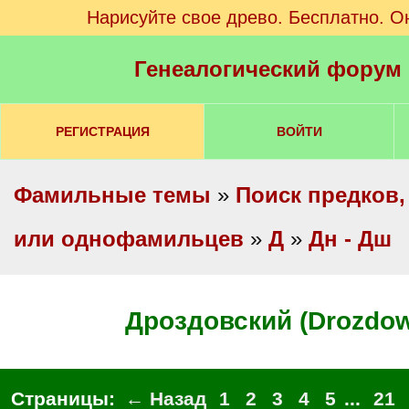
Нарисуйте свое древо. Бесплатно. О
Генеалогический форум
РЕГИСТРАЦИЯ
ВОЙТИ
Фамильные темы
»
Поиск предков,
или однофамильцев
»
Д
»
Дн - Дш
Дроздовский (Drozdow
Страницы:
← Назад
1
2
3
4
5
...
21