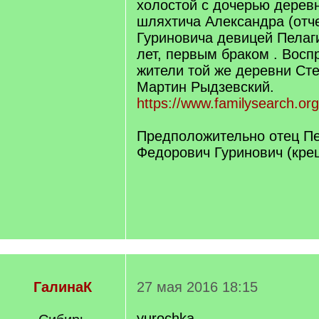
холостой с дочерью дерев
шляхтича Александра (отч
Гуриновича девицей Пелаги
лет, первым браком . Вос
жители той же деревни Ст
Мартин Рыдзевский.
https://www.familysearch.o
Предположительно отец Пе
Федорович Гуринович (кре
ГалинаК
27 мая 2016 18:15
yurochka,