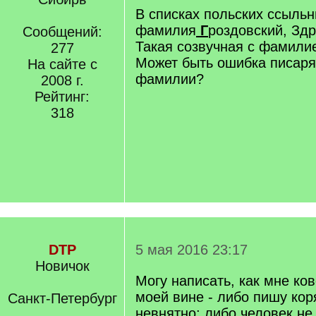
В списках польских ссыльн
фамилия
Г
роздовский, Зд
Сообщений:
Такая созвучная с фамили
277
Может быть ошибка писаря
На сайте с
фамилии?
2008 г.
Рейтинг:
318
DTP
5 мая 2016 23:17
Новичок
Могу написать, как мне ко
моей вине - либо пишу кор
Санкт-Петербург
невнятно; либо человек не