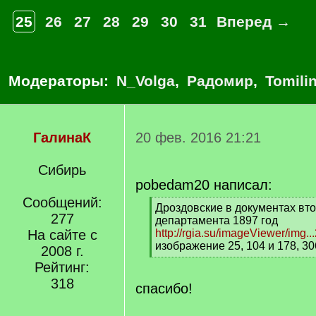
25
26
27
28
29
30
31
Вперед →
Модераторы:
N_Volga
,
Радомир
,
Tomili
ГалинаК
20 фев. 2016 21:21
Сибирь
pobedam20 написал:
Сообщений:
[
Дроздовские в документах вто
277
q
департамента 1897 год
]
На сайте с
http://rgia.su/imageViewer/img.
изображение 25, 104 и 178, 30
2008 г.
[
Рейтинг:
/
318
q
спасибо!
]