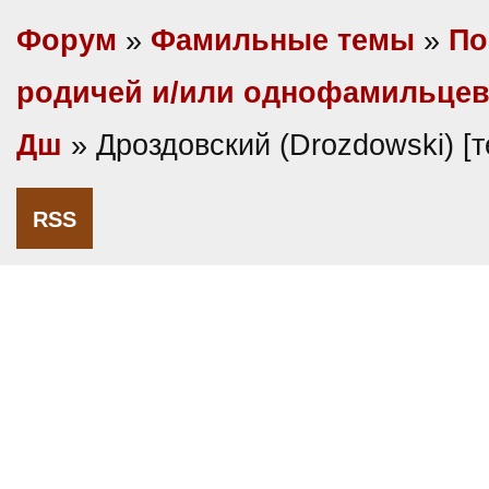
Форум
»
Фамильные темы
»
По
родичей и/или однофамильце
Дш
» Дроздовский (Drozdowski) [
RSS