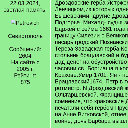
Дроздовские герба Ястрже
22.03.2024,
Ленчицком,из которых одн
светлая память!
Бышевскими, другие Дрозд
Подгорье. Михалд- судья з
Едржей с сейма 1661 года
границу Силезии с Велико
Севастополь
писарь гродский Познански
Тереза Завадская герба Ко
Сообщений:
стольник брацлавский и бу
2604
дад денег на обустройство
На сайте с
часовни св. Боргиаша в ко
2005 г.
Кракове.Умер 1701. Ян - 
Рейтинг:
Брацлавский1674, Петр в т
875
ротмистр. N Дроздовский ж
Ольтаршевской. Францише
сомнение, что краковские 
печатали себя гербом Пру
на Анне Витковской, отнее
войне, дочь Барбара вышла