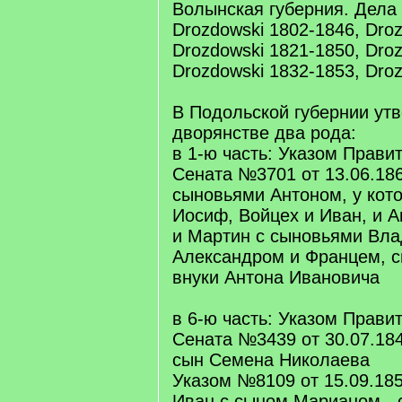
Волынская губерния. Дела
Drozdowski 1802-1846, Dro
Drozdowski 1821-1850, Dro
Drozdowski 1832-1853, Dro
В Подольской губернии ут
дворянстве два рода:
в 1-ю часть: Указом Прави
Сената №3701 от 13.06.18
сыновьями Антоном, у кот
Иосиф, Войцех и Иван, и 
и Мартин с сыновьями Вла
Александром и Францем, 
внуки Антона Ивановича
в 6-ю часть: Указом Прави
Сената №3439 от 30.07.18
сын Семена Николаева
Указом №8109 от 15.09.185
Иван с сыном Марианом - 