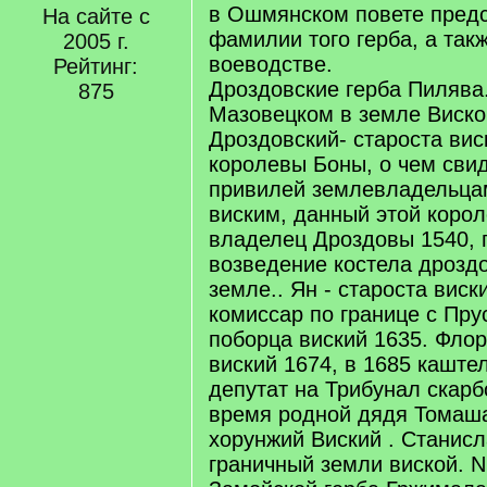
в Ошмянском повете пред
На сайте с
фамилии того герба, а так
2005 г.
воеводстве.
Рейтинг:
Дроздовские герба Пилява
875
Мазовецком в земле Виско
Дроздовский- староста вис
королевы Боны, о чем сви
привилей землевладельца
виским, данный этой коро
владелец Дроздовы 1540, 
возведение костела дроздо
земле.. Ян - староста виск
комиссар по границе с Пру
поборца виский 1635. Флор
виский 1674, в 1685 каште
депутат на Трибунал скарб
время родной дядя Томаша
хорунжий Виский . Станисл
граничный земли виской. N