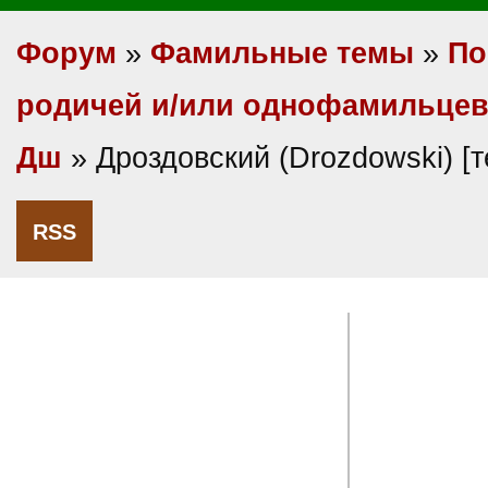
Форум
»
Фамильные темы
»
По
родичей и/или однофамильце
Дш
» Дроздовский (Drozdowski) [
RSS