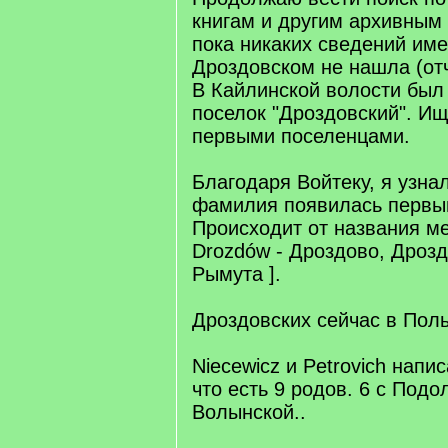
книгам и другим архивным
пока никаких сведений им
Дроздовском не нашла (отч
В Кайлинской волости был
поселок "Дроздовский". Ищ
первыми поселенцами.
Благодаря Войтеку, я узнал
фамилия появилась первый 
Происходит от названия м
Drozdów - Дроздово, Дрозд
Рымута ].
Дроздовских сейчас в Поль
Niecewicz и Petrovich напи
что есть 9 родов. 6 с Подо
Волынской..