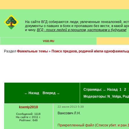
На сайте ВГД собираются люди, увлеченные генеалогией, исто
документы о павших в боях и пропавших без вести, в какой а
и чину.
ВГД - поиск людей в прошлом, настоящем и будущем!
VGD.RU
Раздел
Фамильные темы
»
Поиск предков, родичей и/или однофамильц
Страницы:
← Назад
1
2
← Назад
Вперед →
Модераторы:
N_Volga
,
Ра
kseniy2010
22 июля 2013 5:39
Вансович Л.Н.
Сообщений: 1118
На сайте с 2011 г.
Рейтинг: 646
Прикрепленный файл (Список убит. и ран.1