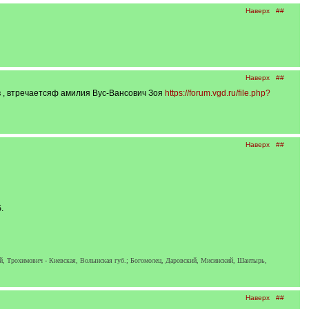
Наверх
##
Наверх
##
 , втречаетсяф амилия Вус-Вансович Зоя
https://forum.vgd.ru/file.php?
Наверх
##
.
ий, Трохимович - Киевская, Волынская губ.; Богомолец, Даровский, Мисинский, Шантырь,
Наверх
##