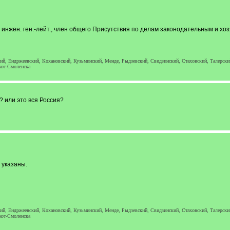
, инжен. ген.-лейт., член общего Присутствия по делам законодательным и х
кий, Ендржеевский, Кохановский, Кузьминский, Менде, Рыдзевский, Свидзинский, Стаховский, Талерск
кот-Смоленска
 или это вся Россия?
 указаны.
кий, Ендржеевский, Кохановский, Кузьминский, Менде, Рыдзевский, Свидзинский, Стаховский, Талерск
кот-Смоленска