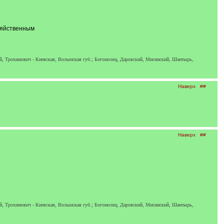
озяйственным
ий, Трохимович - Киевская, Волынская губ.; Богомолец, Даровский, Мисинский, Шантырь,
Наверх
##
Наверх
##
ий, Трохимович - Киевская, Волынская губ.; Богомолец, Даровский, Мисинский, Шантырь,