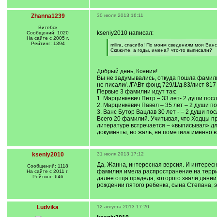
Zhanna1239
30 июля 2013 16:11
Витебск
kseniy2010 написал:
Сообщений: 1020
На сайте с 2005 г.
Рейтинг: 1394
[
milira, спасибо! По моим сведениям мои Ван
q
Скажите, а годы, имена? что-то выписали?
]
[
/
q
Добрый день, Ксения!
]
Вы не задумывались, откуда пошла фамилия
не писали/. /ГАВт фонд 729/1/д.83/лист 817
Первые 3 фамилии идут так:
1. Марцинкевич Петр – 33 лет- 2 души посл
2. Марцинкевич Павел – 35 лет – 2 души по
3. Ванс Бутор Вацлав 30 лет - – 2 души пос
Всего 20 фамилий. Учитывая, что Ходцы пр
литературе встречается – «выписывал» для
документы, но жаль, не пометила именно в 
kseniy2010
31 июля 2013 17:12
Да, Жанна, интересная версия. И интерес
Сообщений: 1118
фамилия имела распространение на терри
На сайте с 2011 г.
Рейтинг: 646
далее отца прадеда, которого звали дании
рождении пятого ребенка, сына Степана, эт
Ludvika
12 августа 2013 17:20