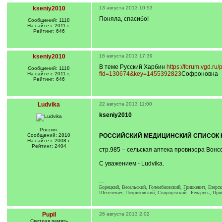
kseniy2010
13 августа 2013 10:53
Поняла, спасибо!
Сообщений: 1118
На сайте с 2011 г.
Рейтинг: 646
kseniy2010
16 августа 2013 17:39
В теме Русский Харбин
https://forum.vgd.ru
Сообщений: 1118
fid=130674&key=1455392823
Софроновна
На сайте с 2011 г.
Рейтинг: 646
Ludvika
22 августа 2013 11:00
kseniy2010
Россия.
Сообщений: 2810
РОССИЙСКИЙ МЕДИЦИНСКИЙ СПИСОК НА
На сайте с 2008 г.
Рейтинг: 2404
стр.985 – сельская аптека провизора Вонсо
С уважением - Ludvika.
---
Борецкий, Весельский, Голембиовский, Грицкевич, Езерс
Шепелевич, Потриковский, Свирщевский - Беларусь, При
Pupil
26 августа 2013 2:02
Светлая память