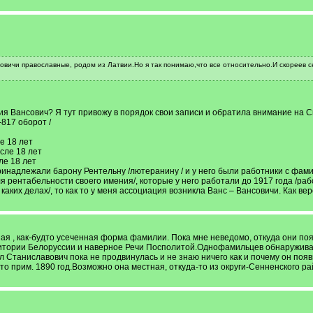
совичи православные, родом из Латвии.Но я так понимаю,что все относительно.И скореев с
 Вансович? Я тут привожу в порядок свои записи и обратила внимание на Спи
-817 оборот /
е 18 лет
сле 18 лет
ле 18 лет
инадлежали барону Рентельну /лютеранину / и у него были работники с фами
 рентабельности своего имения/, которые у него работали до 1917 года /рабо
каких делах/, то как то у меня ассоциация возникла Ванс – Вансовичи. Как вер
ная , как-будто усеченная форма фамилии. Пока мне неведомо, откуда они п
тории Белоруссии и наверное Речи Посполитой.Однофамильцев обнаруживаю 
л Станиславович пока не продвинулась и не знаю ничего как и почему он поя
о прим. 1890 год.Возможно она местная, откуда-то из округи-Сенненского рай