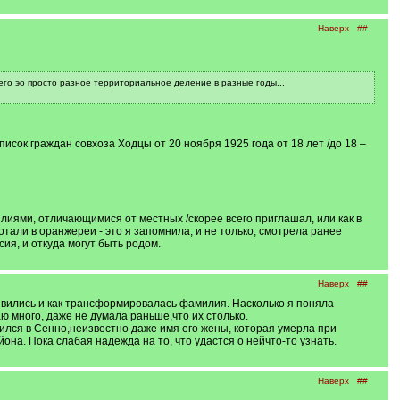
Наверх
##
его эо просто разное территориальное деление в разные годы...
сок граждан совхоза Ходцы от 20 ноября 1925 года от 18 лет /до 18 –
лиями, отличающимися от местных /скорее всего приглашал, или как в
тали в оранжереи - это я запомнила, и не только, смотрела ранее
сия, и откуда могут быть родом.
Наверх
##
оявились и как трансформировалась фамилия. Насколько я поняла
много, даже не думала раньше,что их столько.
вился в Сенно,неизвестно даже имя его жены, которая умерла при
она. Пока слабая надежда на то, что удастся о нейчто-то узнать.
Наверх
##