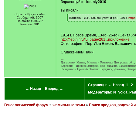
Здравствуйте,
kseniy2010
вы писали
г.Братск Иркутск.обл.
Сообщений: 1067
[
Вансович Л.Н. Список убит. и ран. 1914
https
На сайте с 2012 г.
q
[
Рейтинг: 381
]
/
q
]
1914 г. Новое Время, 13-го (26-го) Сентя
http://leb.nlr.ru/fullpage/261...приложение
Фотография - Пор.
Лев Никол. Вансович
, 
С уважением, Тани.
---
Давыденко, Мизин, Мисюра - Томаковка Днепропет. обл.,
Карпович - Пришиб Запорож. обл. Украина, Барановичcка
Скляренко - Пришиб, Токмак, Бердянск, Джанкой, Запоро
Страницы:
← Назад
1
2
← Назад
Вперед →
Модераторы:
N_Volga
,
Ра
Генеалогический форум
»
Фамильные темы
»
Поиск предков, родичей 