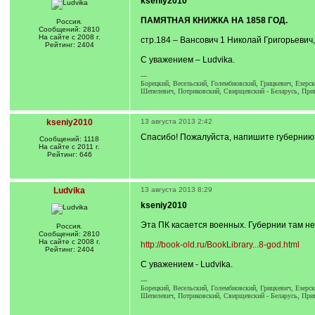
kseniy2010
ПАМЯТНАЯ КНИЖКА НА 1858 ГОД.
Россия.
Сообщений: 2810
На сайте с 2008 г.
стр.184 – Вансович 1 Николай Григорьевич
Рейтинг: 2404
С уважением – Ludvika.
---
Борецкий, Весельский, Голембиовский, Грицкевич, Езерс
Шепелевич, Потриковский, Свирщевский - Беларусь, При
kseniy2010
13 августа 2013 2:42
Спасибо! Пожалуйста, напишите губернию?
Сообщений: 1118
На сайте с 2011 г.
Рейтинг: 646
Ludvika
13 августа 2013 8:29
kseniy2010
Эта ПК касается военных. Губернии там не
Россия.
Сообщений: 2810
На сайте с 2008 г.
http://book-old.ru/BookLibrary...8-god.html
Рейтинг: 2404
С уважением - Ludvika.
---
Борецкий, Весельский, Голембиовский, Грицкевич, Езерс
Шепелевич, Потриковский, Свирщевский - Беларусь, При