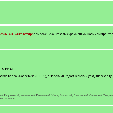
/post/614/31743/p.htm#pp
в выложен скан газеты с фамилиями новых эмигрантов
 1914 Г.
вича Карла Яковлевича (П.Р.-К.), с.Чоповичи Радомысльский уезд Киевская губ
кий, Ендржеевский, Кохановский, Кузьминский, Менде, Рыдзевский, Свидзинский, Стаховский, Талерск
кот-Смоленска