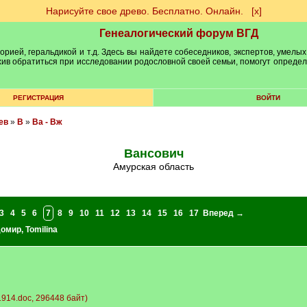
Нарисуйте свое древо. Бесплатно. Онлайн.
[х]
Генеалогический форум ВГД
рией, геральдикой и т.д. Здесь вы найдете собеседников, экспертов, умелых
рхив обратиться при исследовании родословной своей семьи, помогут опреде
РЕГИСТРАЦИЯ
ВОЙТИ
ев
»
В
»
Ва - Вж
Вансович
Амурская область
3
4
5
6
7
8
9
10
11
12
13
14
15
16
17
Вперед →
домир
,
Tomilina
914.doc, 296448 байт)