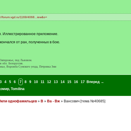
://forum.vgd.ru/1169/4068...iew&o=
бря. Иллюстрированное приложение.
скончался от ран, полученных в бою.
 Запорожье, под Львовом.
я обл. Белоруссия.
жье, Ворожба Сумского уезда, Петровка Зми
3
4
5
6
7
8
9
10
11
12
13
14
15
16
17
Вперед →
домир
,
Tomilina
и/или однофамильцев
»
В
»
Ва - Вж
» Вансович [тема №40685]