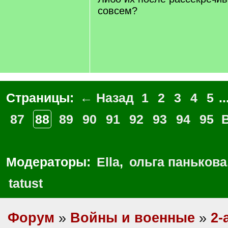
совсем?
Страницы:
← Назад
1
2
3
4
5
..
87
88
89
90
91
92
93
94
95
Модераторы:
Ella
,
ольга панькова
tatust
Форум
»
Войны и военные
»
2-