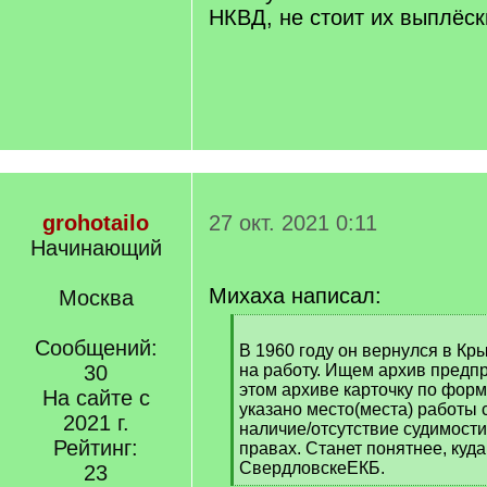
НКВД, не стоит их выплёск
grohotailo
27 окт. 2021 0:11
Начинающий
Михаха написал:
Москва
[
Сообщений:
q
В 1960 году он вернулся в Кры
]
30
на работу. Ищем архив предпри
этом архиве карточку по форме
На сайте с
указано место(места) работы с
2021 г.
наличие/отсутствие судимости
Рейтинг:
правах. Станет понятнее, куд
СвердловскеЕКБ.
23