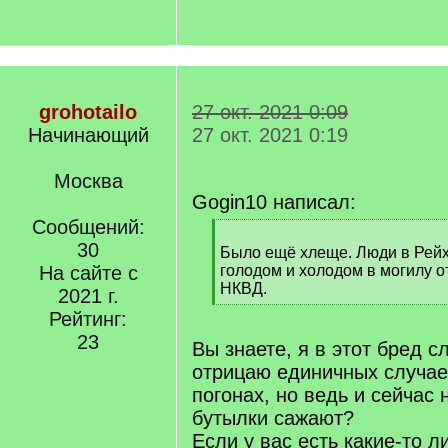
grohotailo
27 окт. 2021 0:09
Начинающий
27 окт. 2021 0:19
Москва
Gogin10 написал:
Сообщений:
[
30
q
Было ещё хлеще. Люди в Рейхе
]
На сайте с
голодом и холодом в могилу о
НКВД.
2021 г.
[
Рейтинг:
/
23
q
Вы знаете, я в этот бред с
]
отрицаю единичных случае
погонах, но ведь и сейчас
бутылки сажают?
Если у вас есть какие-то л