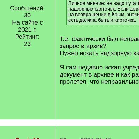
[
Личное мнение: не надо путат
Сообщений:
q
надзорных карточек. Если дей
]
30
на возвращение в Крым, значи
есть должна быть и карточка.
На сайте с
[
2021 г.
/
Рейтинг:
q
Т.е. фактически был непра
]
23
запрос в архив?
Нужно искать надзорную к
Я сам недавно искал учре
документ в архиве и как ра
пролетел, что неправильно