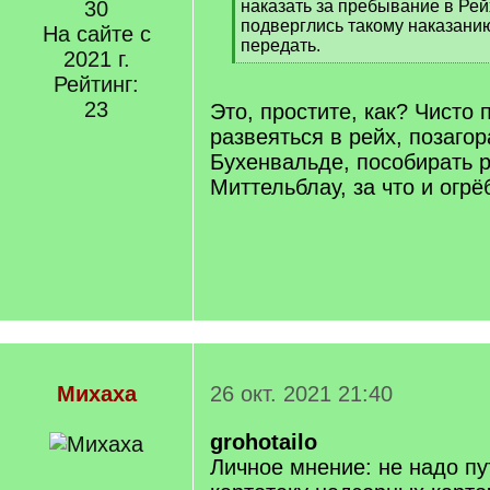
]
30
наказать за пребывание в Рей
подверглись такому наказанию
На сайте с
передать.
2021 г.
[
Рейтинг:
/
q
23
Это, простите, как? Чисто 
]
развеяться в рейх, позагор
Бухенвальде, пособирать р
Миттельблау, за что и огр
Михаха
26 окт. 2021 21:40
grohotailo
Личное мнение: не надо п