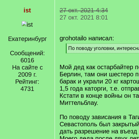
ist
27 окт. 2021 4:34
27 окт. 2021 8:01
grohotailo написал:
Екатеринбург
[
По поводу уголовки, интересн
Сообщений:
q
[
]
6016
/
q
Мой дед как остарбайтер п
На сайте с
]
Берлин, там они шестеро 
2009 г.
барак и украли 20 кг карто
Рейтинг:
1,5 года каторги, т.е. отпр
4731
Кстати в конце войны он та
Миттельблау.
По поводу зависания в Таг
Севастополь был закрытый
дать разрешение на въезд 
Моего деда после двух лет