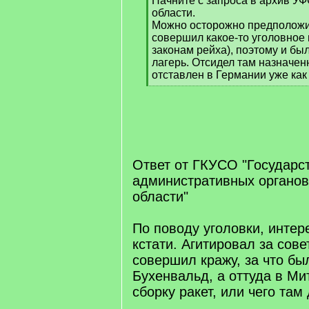
Начните с запроса в архив У
]
области.
Можно осторожно предположи
совершил какое-то уголовное 
законам рейха), поэтому и был
лагерь. Отсидел там назначенн
отставлен в Германии уже как
[
/
q
]
[/q]
Ответ от ГКУСО "Государс
административных органо
области"
По поводу уголовки, интер
кстати. Агитировал за сове
совершил кражу, за что бы
Бухенвальд, а оттуда в Ми
сборку ракет, или чего там