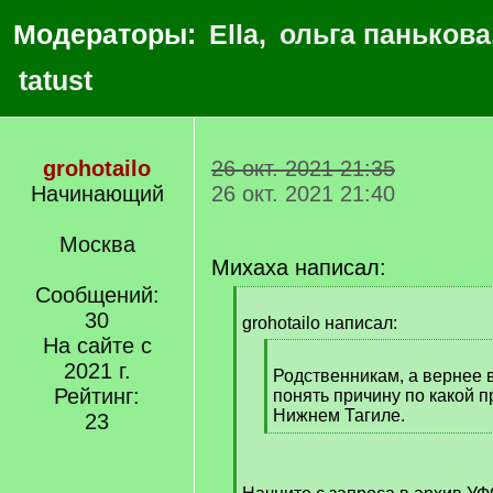
Модераторы:
Ella
,
ольга панькова
tatust
grohotailo
26 окт. 2021 21:35
Начинающий
26 окт. 2021 21:40
Москва
Михаха написал:
Сообщений:
[
30
q
grohotailo написал:
]
На сайте с
[
2021 г.
q
Родственникам, а вернее в
Рейтинг:
]
понять причину по какой п
Нижнем Тагиле.
23
[
/
q