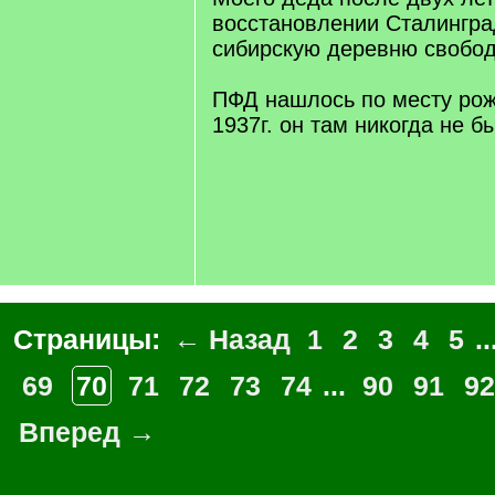
восстановлении Сталингра
сибирскую деревню свобод
ПФД нашлось по месту рож
1937г. он там никогда не бы
Страницы:
← Назад
1
2
3
4
5
..
69
70
71
72
73
74
...
90
91
92
Вперед →