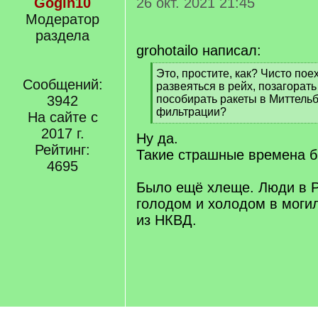
Gogin10
26 окт. 2021 21:45
Модератор
раздела
grohotailo написал:
[
Это, простите, как? Чисто пое
Сообщений:
q
развеяться в рейх, позагорать
]
3942
пособирать ракеты в Миттельбл
фильтрации?
На сайте с
[
2017 г.
Ну да.
/
Рейтинг:
q
Такие страшные времена б
]
4695
Было ещё хлеще. Люди в Р
голодом и холодом в моги
из НКВД.