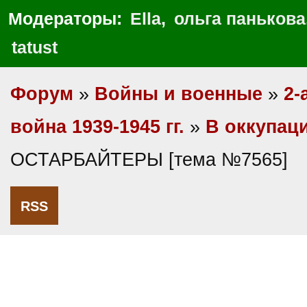
Модераторы:
Ella
,
ольга панькова
tatust
Форум
»
Войны и военные
»
2-
война 1939-1945 гг.
»
В оккупац
ОСТАРБАЙТЕРЫ [тема №7565]
RSS