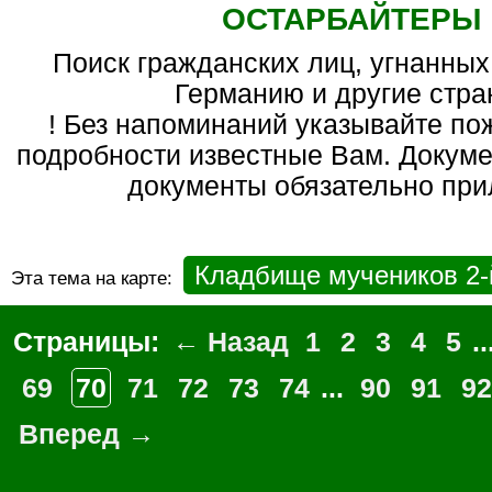
ОСТАРБАЙТЕРЫ
Поиск гражданских лиц, угнанных на работы в
Германию и другие стра
! Без напоминаний указывайте по
подробности известные Вам. Докуме
документы обязательно прил
Кладбище мучеников 2
Эта тема на карте:
Страницы:
← Назад
1
2
3
4
5
..
69
70
71
72
73
74
...
90
91
92
Вперед →