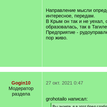
[
/
q
Направление мысли опред
]
интересное, передам.
В Крым он так и не уехал,
образовалась, так в Тагиле
Предприятие - рудоуправл
пор живо.
Gogin10
27 окт. 2021 0:47
Модератор
раздела
grohotailo написал:
[
Вы знаете, я в этот бред слаб