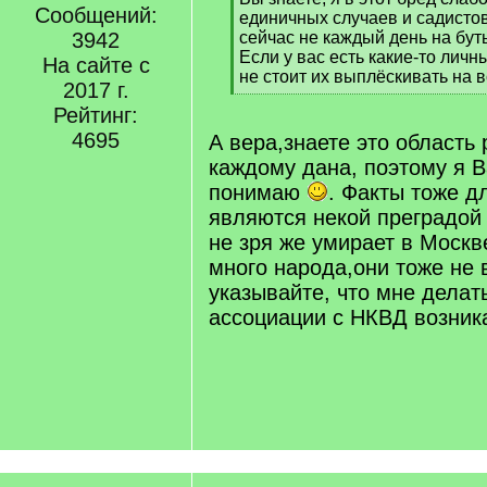
Сообщений:
q
единичных случаев и садистов 
]
3942
сейчас не каждый день на бу
Если у вас есть какие-то личн
На сайте с
не стоит их выплёскивать на в
2017 г.
[
Рейтинг:
/
q
4695
А вера,знаете это область 
]
каждому дана, поэтому я В
понимаю
. Факты тоже д
являются некой преградой 
не зря же умирает в Москв
много народа,они тоже не 
указывайте, что мне делать
ассоциации с НКВД возник