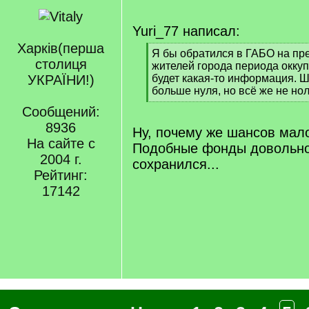
Yuri_77 написал:
Харкiв(перша
[
Я бы обратился в ГАБО на пр
столиця
q
жителей города периода окку
]
УКРАЇНИ!)
будет какая-то информация. Ш
больше нуля, но всё же не нол
[
Сообщений:
/
8936
q
Ну, почему же шансов мал
]
На сайте с
Подобные фонды довольно
2004 г.
сохранился...
Рейтинг:
17142