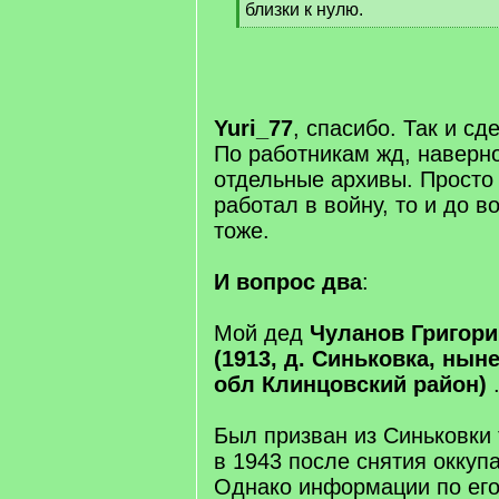
близки к нулю.
[
/
q
]
Yuri_77
, спасибо. Так и сд
По работникам жд, наверн
отдельные архивы. Просто 
работал в войну, то и до в
тоже.
И вопрос два
:
Мой дед
Чуланов Григор
(1913, д. Синьковка, ны
обл Клинцовский район)
Был призван из Синьковки т
в 1943 после снятия оккуп
Однако информации по его