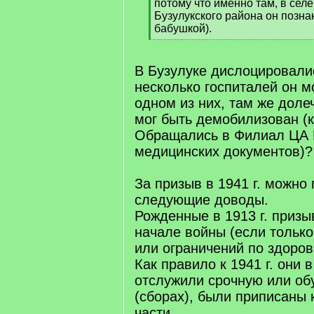
]
потому что именно там, в сел
Бузулукского района он позна
бабушкой).
[
/
q
В Бузулуке дислоцировали
]
несколько госпиталей он м
одном из них, там же доле
мог быть демобилизован (
Обращались в Филиал ЦА 
медицинских документов)?
За призыв в 1941 г. можно 
следующие доводы.
Рожденные в 1913 г. приз
начале войны (если только
или ограничений по здоров
Как правило к 1941 г. они 
отслужили срочную или об
(сборах), были приписаны 
части.