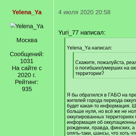
Yelena_Ya
4 июля 2020 20:58
Yuri_77 написал:
Москва
[
q
Yelena_Ya написал:
]
Сообщений:
[
1031
q
Скажите, пожалуйста, реа
На сайте с
]
о погибших/умерших на о
территории?
2020 г.
[
Рейтинг:
/
935
q
Я бы обратился в ГАБО на пр
]
жителей города периода окку
будет какая-то информация. Ш
больше нуля, но всё же не но
оккупированных территориях 
информация об оккупационных
рождении, правда, финских, а 
опять-таки, шансы, что хоть ч