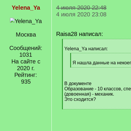
Yelena_Ya
4 июля 2020 22:48
4 июля 2020 23:08
Raisa28 написал:
Москва
[
Сообщений:
q
Yelena_Ya написал:
]
1031
[
На сайте с
q
Я нашла данные на некое
2020 г.
]
[
/
Рейтинг:
q
935
В документе
]
Образование - 10 классов, сп
(довоенная) - механик.
Это сходится?
[
/
q
]