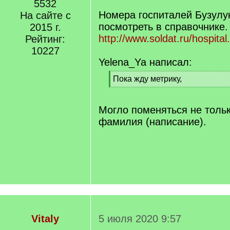
]
5532
/
q
Номера госпиталей Бузулу
На сайте с
]
посмотреть в справочнике.
2015 г.
http://www.soldat.ru/hospital
Рейтинг:
10227
Yelena_Ya написал:
[
Пока жду метрику,
q
[
]
/
q
Могло поменяться не тольк
]
фамилия (написание).
Vitaly
5 июля 2020 9:57