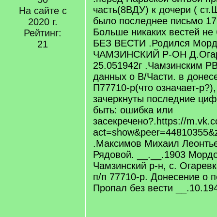
часть(8ВДУ) к дочери ( ст.
На сайте с
было последнее письмо 17
2020 г.
Больше никаких вестей н
Рейтинг:
БЕЗ ВЕСТИ .Родился Мор
21
ЧАМЗИНСКИЙ Р-ОН Д.Огар
25.051942г .Чамзинским РВ
данных о В/Части. в донес
П77710-р(что означает-р?),
зачеркнуты последние циф
быть: ошибка или
засекречено?.https://m.vk.
act=show&peer=44810355&
.Максимов Михаил Леонть
Рядовой. __.__.1903 Морд
Чамзинский р-н, с. Огарев
п/п 77710-р. Донесение о 
Пропал без вести __.10.19