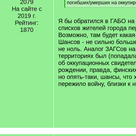
2079
q
погибших/умерших на оккупи
]
На сайте с
[
/
2019 г.
q
Я бы обратился в ГАБО на
Рейтинг:
]
списков жителей города пе
1870
Возможно, там будет кака
Шансов - не сильно больше
не ноль. Аналог ЗАГСов н
территориях был (попада
об оккупационных свидетел
рождении, правда, финских
но опять-таки, шансы, что 
пережило войну, близки к 