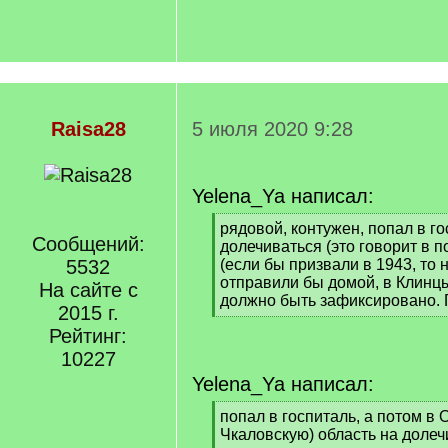
Raisa28
5 июля 2020 9:28
Yelena_Ya написал:
[
рядовой, контужен, попал в го
Сообщений:
q
долечиваться (это говорит в п
]
5532
(если бы призвали в 1943, то
отправили бы домой, в Клинцы)
На сайте с
должно быть зафиксировано. 
2015 г.
[
Рейтинг:
/
q
10227
]
Yelena_Ya написал:
[
попал в госпиталь, а потом в 
q
Чкаловскую) область на долеч