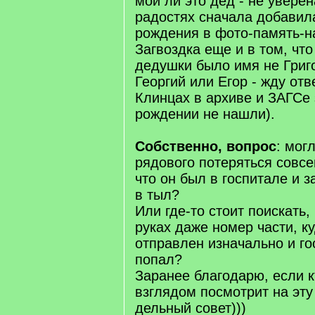
мой ли это дед - не уверен
радостях сначала добавил
рождения в фото-память-на
Загвоздка еще и в том, что
дедушки было имя не Григ
Георгий или Егор - жду отв
Клинцах в архиве и ЗАГСе 
рождении не нашли).
Собственно, вопрос
: мог
рядового потеряться совсе
что он был в госпитале и 
в тыл?
Или где-то стоит поискать,
руках даже номер части, к
отправлен изначально и го
попал?
Заранее благодарю, если к
взглядом посмотрит на эту
дельный совет)))