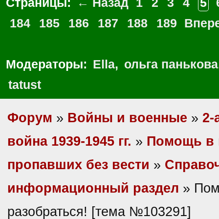
Страницы:
← Назад
1
2
3
4
5
184
185
186
187
188
189
Впер
Модераторы:
Ella
,
ольга панькова
tatust
Форум
»
Войны и военные
»
2-
война 1939-1945 гг.
»
Помощь в 
пропавших без вести
»
Справо
информационный раздел
» Пом
разобраться! [тема №103291]