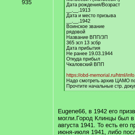
935
Дата рождения/Возраст
__.__.1913
Дата и место призыва
__.__.1942
Воинское звание
рядовой
Название ВПП/ЗП
365 зсп 13 зсбр
Дата прибытия
Не ранее 19.03.1944
Откуда прибыл
Чкаловский ВПП
https://obd-memorial.ru/html/i
Надо смотреть архив ЦАМО по
Прочтите начальные стр. док
[
/
q
]
Eugene66, в 1942 его призв
могли.Город Клинцы был в
августа 1941. То есть его 
июня-июля 1941, либо пос