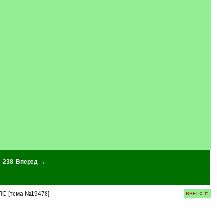
238
Вперед →
ПС [тема №19478]
ВВЕРХ ⇈