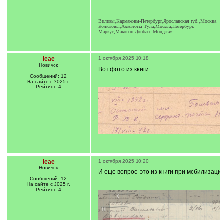
---
Вилины,Кармаковы-Петербург,Ярославская губ.,Москва
Боженовы,Ахматовы-Тула,Москва,Петербург.
Маркус,Макогон-Донбасс,Молдавия
leae
1 октября 2025 10:18
Новичок
Вот фото из книги.
Сообщений: 12
На сайте с 2025 г.
Рейтинг: 4
leae
1 октября 2025 10:20
Новичок
И еще вопрос, это из книги при мобилизаци
Сообщений: 12
На сайте с 2025 г.
Рейтинг: 4