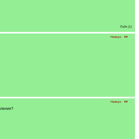
Лайк (1)
Наверх
##
Наверх
##
авления?