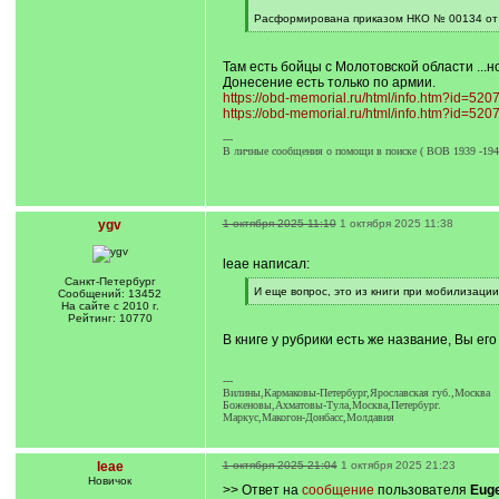
q
]
Расформирована приказом НКО № 00134 от 30
[
/
q
Там есть бойцы с Молотовской области ...
]
Донесение есть только по армии.
https://obd-memorial.ru/html/info.htm?id=52
https://obd-memorial.ru/html/info.htm?id=5
---
В личные сообщения о помощи в поиске ( ВОВ 1939 -1945 
ygv
1 октября 2025 11:10
1 октября 2025 11:38
leae написал:
Санкт-Петербург
[
И еще вопрос, это из книги при мобилизации
Сообщений: 13452
q
[
На сайте с 2010 г.
]
/
Рейтинг: 10770
q
В книге у рубрики есть же название, Вы е
]
---
Вилины,Кармаковы-Петербург,Ярославская губ.,Москва
Боженовы,Ахматовы-Тула,Москва,Петербург.
Маркус,Макогон-Донбасс,Молдавия
leae
1 октября 2025 21:04
1 октября 2025 21:23
Новичок
>> Ответ на
сообщение
пользователя
Eug