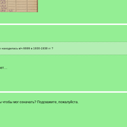
 находилась в/ч 6699 в 1930-1938 гг ?
 лет…
ы чтобы мог означать? Подскажите, пожалуйста.