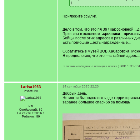
]
[
[
/
q
Приложите ссылки.
]
Дело в том, что это пя 397 как основной....д
Призывы в основном..
.срочники
...
призывы 
Бойцы после этих адресов в различных ди
Есть погибшие ...есть награжденные...
Обратитесь в Музей ВОВ Хабаровска. Може
Я предпологаю, что это ---штабной адрес..
---
В личные сообщения о помощи в поиске ( ВОВ 1939 -1945 
Larisa1963
14 сентября 2025 22:20
Участник
Добрый день.
Не могли бы подсказать, где территориальн
заранее большое спасибо за помощь
РФ
Сообщений: 86
На сайте с 2016 г.
Рейтинг: 89