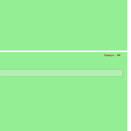
Наверх
##