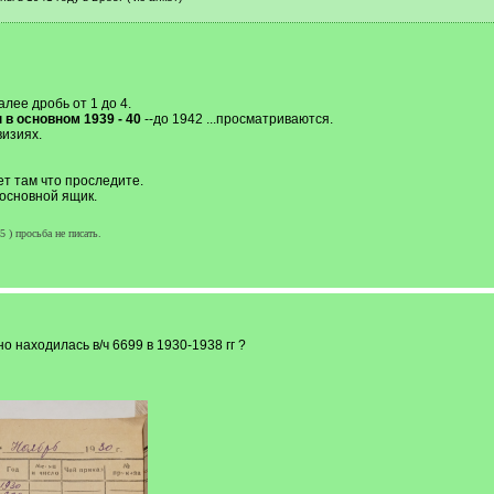
алее дробь от 1 до 4.
в основном 1939 - 40
--до 1942 ...просматриваются.
визиях.
т там что проследите.
.основной ящик.
) просьба не писать.
о находилась в/ч 6699 в 1930-1938 гг ?