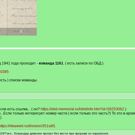
 1941 года проходит -
команда 1161
. ( есть записи по ОБД ).
380385
сть ) списки команды.
ли есть ссылка... ( он?
https://obd-memorial.ru/html/info.htm?id=58253062
)
...Если только интересует номер части.( если только это часть?) То это в арх
)
https://rkkawwii.ru/division/351sdf1
5297чел.. Командир дивизии пропал без вести при прорыве из окружения.