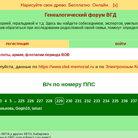
Нарисуйте свое древо. Бесплатно. Онлайн.
[х]
Генеалогический форум ВГД
рией, геральдикой и т.д. Здесь вы найдете собеседников, экспертов, умелых
рхив обратиться при исследовании родословной своей семьи, помогут опреде
РЕГИСТРАЦИЯ
ВОЙТИ
лоты, армия, флотилии периода ВОВ
луйста, данные по
https://www.obd-memorial.ru
и по
Электронным К
В/ч по номеру ППС
3
4
5
...
225
226
227
228
229
230
231
232
233
234
235
236
237
анькова
,
Gogin10
,
tatust
 397/4,у других 397/1,Хабаровск .
ы в 1941 году в Брест ( из анкет)