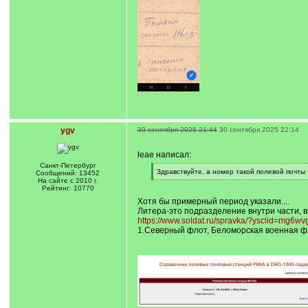
ygv
30 сентября 2025 21:44
30 сентября 2025 22:14
leae написал:
Санкт-Петербург
[
Здравствуйте, а номер такой полевой почты
Сообщений: 13452
q
[
На сайте с 2010 г.
]
/
Рейтинг: 10770
q
Хотя бы примерный период указали....
]
Литера-это подразделение внутри части, в
https://www.soldat.ru/spravka/?ysclid=mg6
1.Северный флот, Беломорская военная фл