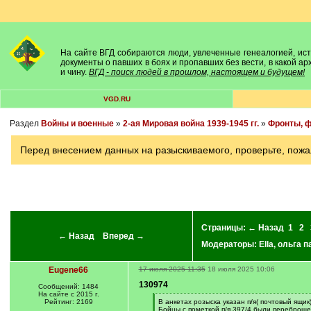
На сайте ВГД собираются люди, увлеченные генеалогией, исто
документы о павших в боях и пропавших без вести, в какой а
и чину.
ВГД - поиск людей в прошлом, настоящем и будущем!
VGD.RU
Раздел
Войны и военные
»
2-ая Мировая война 1939-1945 гг.
»
Фронты, ф
Перед внесением данных на разыскиваемого, проверьте, пожа
Страницы:
← Назад
1
2
← Назад
Вперед →
Модераторы:
Ella
,
ольга п
Eugene66
17 июля 2025 11:35
18 июля 2025 10:06
130974
Сообщений: 1484
На сайте с 2015 г.
[
Рейтинг: 2169
В анкетах розыска указан п/я( почтовый ящик)
q
Бойцы с пометкой п/я 397/4 были переброшен