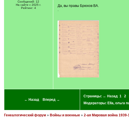
Сообщений: 12
На сайте с 2025 г.
Да, вы правы Брюхов ВА.
Рейтинг: 4
.
Страницы:
← Назад
1
2
← Назад
Вперед →
Модераторы:
Ella
,
ольга п
Генеалогический форум
»
Войны и военные
»
2-ая Мировая война 1939-1