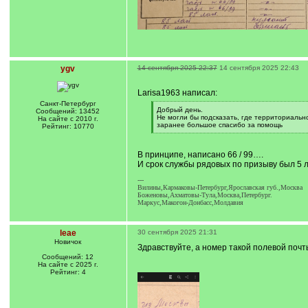
ygv
14 сентября 2025 22:37
14 сентября 2025 22:43
Larisa1963 написал:
Санкт-Петербург
[
Добрый день.
Сообщений: 13452
q
Не могли бы подсказать, где территориально
На сайте с 2010 г.
]
заранее большое спасибо за помощь
Рейтинг: 10770
[
/
q
В принципе, написано 66 / 99….
]
И срок службы рядовых по призыву был 5
---
Вилины,Кармаковы-Петербург,Ярославская губ.,Москва
Боженовы,Ахматовы-Тула,Москва,Петербург.
Маркус,Макогон-Донбасс,Молдавия
leae
30 сентября 2025 21:31
Новичок
Здравствуйте, а номер такой полевой почт
Сообщений: 12
На сайте с 2025 г.
Рейтинг: 4