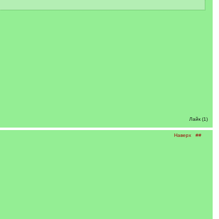
Лайк (1)
Наверх
##