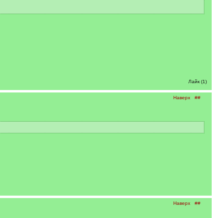
Лайк (1)
Наверх
##
Наверх
##