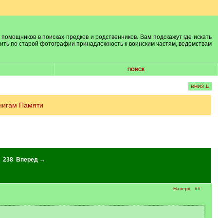
 помощников в поисках предков и родственников. Вам подскажут где искать
лить по старой фотографии принадлежность к воинским частям, ведомствам
ПОИСК
ВНИЗ ⇊
нигам Памяти
238
Вперед →
Наверх
##