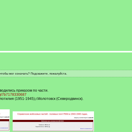
 чтобы мог означать? Подскажите, пожалуйста.
водились приказом по части.
wvgl7b7178330687
отилия (1951-1945),г.Молотовск (Северодвинск).