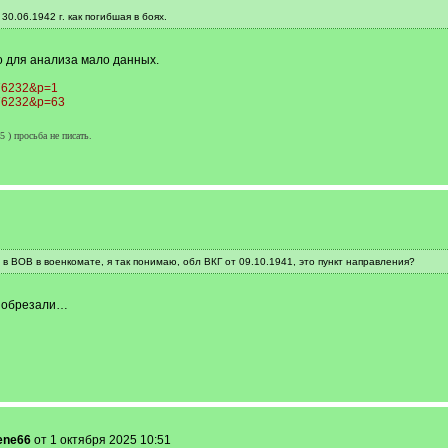
.06.1942 г. как погибшая в боях.
но для анализа мало данных.
076232&p=1
2076232&p=63
) просьба не писать.
 в ВОВ в военкомате, я так понимаю, обл ВКГ от 09.10.1941, это пункт направления?
го обрезали…
ene66
от 1 октября 2025 10:51