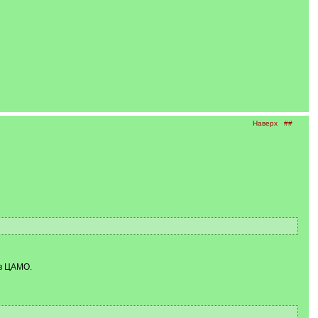
Наверх
##
ив ЦАМО.