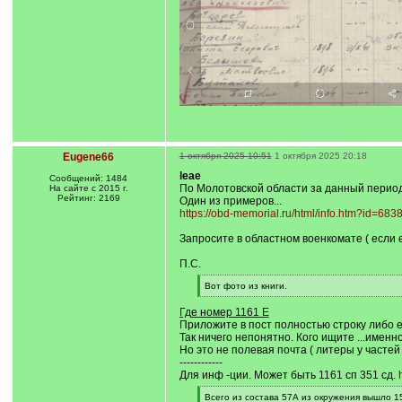
Eugene66
1 октября 2025 10:51
1 октября 2025 20:18
leae
Сообщений: 1484
По Молотовской области за данный период
На сайте с 2015 г.
Рейтинг: 2169
Один из примеров...
https://obd-memorial.ru/html/info.htm?id=68
Запросите в областном военкомате ( если е
П.С.
[
Вот фото из книги.
q
[
]
/
Где номер 1161 Е
q
Приложите в пост полностью строку либо ес
]
Так ничего непонятно. Кого ищите ...именно
Но это не полевая почта ( литеры у частей 
------------
Для инф -ции. Может быть 1161 сп 351 сд.
[
Всего из состава 57А из окружения вышло 1