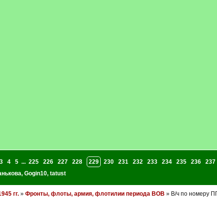
3
4
5
...
225
226
227
228
229
230
231
232
233
234
235
236
237
анькова
,
Gogin10
,
tatust
945 гг.
»
Фронты, флоты, армия, флотилии периода ВОВ
» В/ч по номеру П