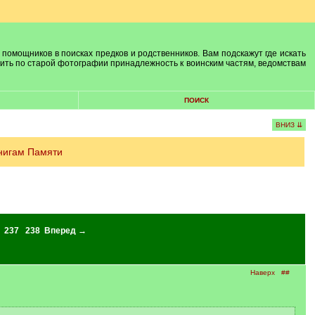
 помощников в поисках предков и родственников. Вам подскажут где искать
лить по старой фотографии принадлежность к воинским частям, ведомствам
ПОИСК
ВНИЗ ⇊
нигам Памяти
237
238
Вперед →
Наверх
##