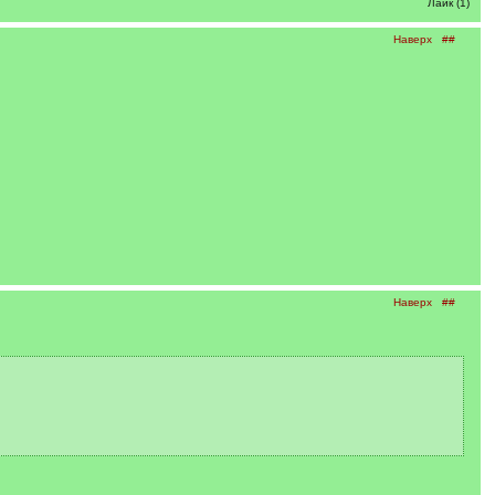
Лайк (1)
Наверх
##
Наверх
##