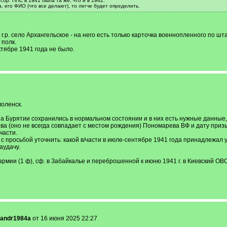
сбр. ППС в 1941 была та же, что и в 1942.
, его ФИО (что все делают), то легче будет определить.
р. село Архангельское - на него есть только карточка военнопленного по шта
 полк.
ктябре 1941 года не было.
моленск.
на Бурятии сохранились в нормальном состоянии и в них есть нужные данные,
ва (оно не всегда совпадает с местом рождения) Пономарева ВФ и дату приз
части.
 просьбой уточнить: какой в/части в июле-сентябре 1941 года принадлежал у
аудачу.
 армии (1 ф), сф. в Забайкалье и переброшенной к июню 1941 г. в Киевский ОВО
xandr1984a
от 16 июня 2025 22:27