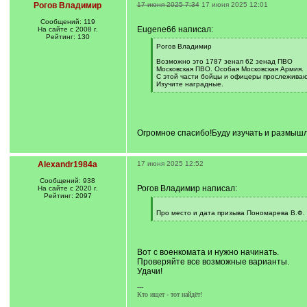
Рогов Владимир
17 июня 2025 7:34
17 июня 2025 12:01
Сообщений: 119
Eugene66 написал:
На сайте с 2008 г.
Рейтинг: 130
[
Рогов Владимир
q
]
Возможно это 1787 зенап 62 зенад ПВО
Московская ПВО. Особая Московская Армия.
С этой части бойцы и офицеры прослеживают
Изучите наградные.
[
/
q
]
Огромное спасибо!Буду изучать и размышлят
Alexandr1984a
17 июня 2025 12:52
Сообщений: 938
Рогов Владимир написал:
На сайте с 2020 г.
Рейтинг: 2097
[
q
Про место и дата призыва Пономарева В.Ф. 
]
[
/
q
]
Вот с военкомата и нужно начинать.
Проверяйте все возможные варианты.
Удачи!
---
Кто ищет - тот найдёт!