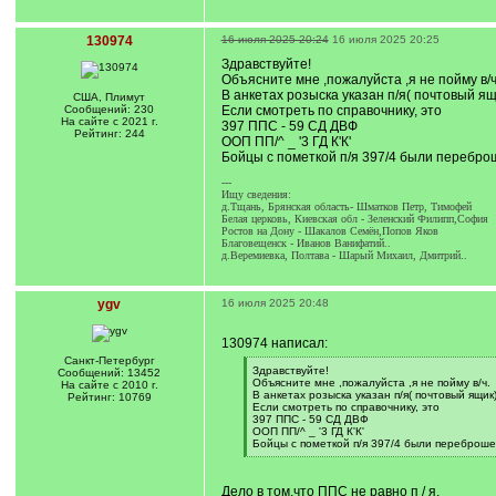
130974
16 июля 2025 20:24
16 июля 2025 20:25
Здравствуйте!
Объясните мне ,пожалуйста ,я не пойму в/ч
В анкетах розыска указан п/я( почтовый ящи
США, Плимут
Сообщений: 230
Если смотреть по справочнику, это
На сайте с 2021 г.
397 ППС - 59 СД ДВФ
Рейтинг: 244
ООП ПП/^ _ '3 ГД К'К'
Бойцы с пометкой п/я 397/4 были переброше
---
Ищу сведения:
д.Тщань, Брянская область- Шматков Петр, Тимофей
Белая церковь, Киевская обл - Зеленский Филипп,София
Ростов на Дону - Шакалов Семён,Попов Яков
Благовещенск - Иванов Ванифатий..
д.Веремиевка, Полтава - Шарый Михаил, Дмитрий..
ygv
16 июля 2025 20:48
130974 написал:
Санкт-Петербург
[
Здравствуйте!
Сообщений: 13452
q
Объясните мне ,пожалуйста ,я не пойму в/ч.
На сайте с 2010 г.
]
В анкетах розыска указан п/я( почтовый ящик)
Рейтинг: 10769
Если смотреть по справочнику, это
397 ППС - 59 СД ДВФ
ООП ПП/^ _ '3 ГД К'К'
Бойцы с пометкой п/я 397/4 были переброшен
[
/
q
Дело в том,что ППС не равно п / я.
]