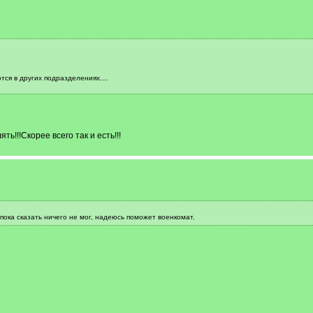
ся в других подразделениях....
ь!!!Скорее всего так и есть!!!
пока сказать ничего не мог, надеюсь поможет военкомат.