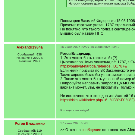
Рогов Владимир, вероятно 142 отд. морская 
q
Но если скажете дату и место призыва бойца
]
[
/
q
]
Пономарев Василий Федорович 15.08.1908 г.
Причем в карточке указан 1787 стрелковый
Но понятно, что такого полка в сентябре-о
Видимо был назван ППС.
Alexandr1984a
16 июня 2025 22:27
16 июня 2025 23:12
Рогов Владимир
,
Сообщений: 938
1. Это может быть также и п/п (?).
На сайте с 2020 г.
Рейтинг: 2097
Цыренжапов Нима Аюшевич, п/п 1787, г. С
https://pamyat-naroda.ru/heroe...D1787&
Если книги призыва по ВК Закаменского р-
Также хорошо было бы узнать место призы
2. Также это может быть условный номер в/
Попробуйте направить запрос в ЦА МО РФ с
вариант может, увы, не прокатить. Только н
Не исключено, что это одна из в/частей 16
https://rkka.wiki/index.php/16...%B8%D1%8F)
---
Кто ищет - тот найдёт!
Рогов Владимир
17 июня 2025 5:43
>> Ответ на
сообщение
пользователя
Ale
Сообщений: 119
На сайте с 2008 г.