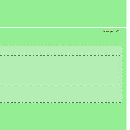
Наверх
##