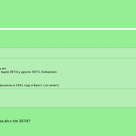
 в/ч.
 ящик) 397/4,у других 397/1,Хабаровск .
рошены в 1941 году в Брест ( из анкет)
 в/ч с п/я 397/4?