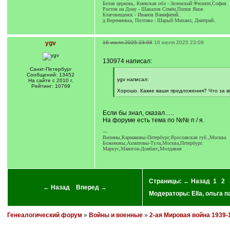
Белая церковь, Киевская обл - Зеленский Филипп,София
Ростов на Дону - Шакалов Семён,Попов Яков
Благовещенск - Иванов Ванифатий..
д.Веремиевка, Полтава - Шарый Михаил, Дмитрий..
ygv
16 июля 2025 23:08
16 июля 2025 23:09
130974 написал:
Санкт-Петербург
[
Сообщений: 13452
q
ygv написал:
На сайте с 2010 г.
]
Рейтинг: 10769
Хорошо. Какие ваши предложения? Что за в/ч
[
/
q
Если бы знал, сказал…..
]
На форуме есть тема по №№ п / я.
---
Вилины,Кармаковы-Петербург,Ярославская губ.,Москва
Боженовы,Ахматовы-Тула,Москва,Петербург.
Маркус,Макогон-Донбасс,Молдавия
Страницы:
← Назад
1
2
← Назад
Вперед →
Модераторы:
Ella
,
ольга п
Генеалогический форум
»
Войны и военные
»
2-ая Мировая война 1939-1