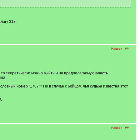
лагу 318.
Наверх
##
 то теоретически можно выйти и на предполагаемую в/часть.
ыва.
словный номер "1787"? Но в случае с бойцом, чья судьба известна этот
.
Наверх
##