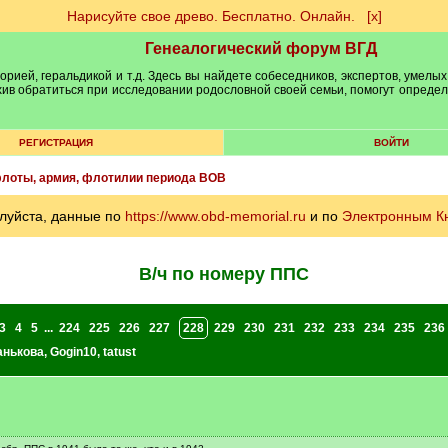
Нарисуйте свое древо. Бесплатно. Онлайн.
[х]
Генеалогический форум ВГД
рией, геральдикой и т.д. Здесь вы найдете собеседников, экспертов, умелых
рхив обратиться при исследовании родословной своей семьи, помогут опреде
РЕГИСТРАЦИЯ
ВОЙТИ
лоты, армия, флотилии периода ВОВ
луйста, данные по
https://www.obd-memorial.ru
и по
Электронным К
В/ч по номеру ППС
3
4
5
...
224
225
226
227
228
229
230
231
232
233
234
235
236
анькова
,
Gogin10
,
tatust