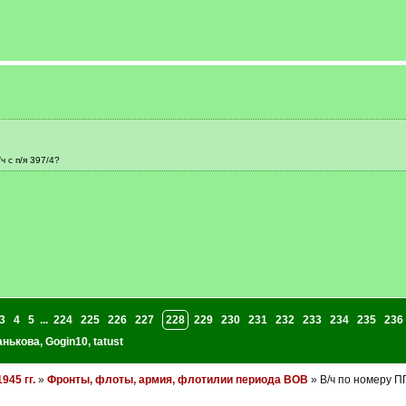
 с п/я 397/4?
3
4
5
...
224
225
226
227
228
229
230
231
232
233
234
235
236
анькова
,
Gogin10
,
tatust
945 гг.
»
Фронты, флоты, армия, флотилии периода ВОВ
» В/ч по номеру П