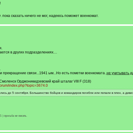
!
 пока сказать ничего не мог, надеюсь поможет военкомат.
я.
тся в других подразделениях....
.
и прекращение связи...1941 ым...Но есть пометки военкомата..
не учитывать д
моленск Орджоникидзевский край шталаг VIII F (318)
/forum/index.php?topic=3674.0
ись до 5 сентября. Большинство бойцов и командиров погибли или попали в плен, а дивиз
) просьба не писать.