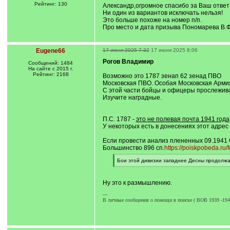
Рейтинг: 130
Александр,огромное спасибо за Ваш ответ
Ни один из вариантов исключать нельзя!
Это больше похоже на номер п/п.
Про место и дата призыва Пономарева В.Ф.
Eugene66
17 июня 2025 7:32
17 июня 2025 8:06
Рогов Владимир
Сообщений: 1484
На сайте с 2015 г.
Рейтинг: 2168
Возможно это 1787 зенап 62 зенад ПВО
Московская ПВО. Особая Московская Арми
С этой части бойцы и офицеры прослеживаю
Изучите наградные.
П.С. 1787 -
это не полевая почта 1941 года
У некоторых есть в донесениях этот адрес 
Если провести анализ плененных 09.1941 С
Большинство 896 сп.
https://poiskpobeda.ru
[
Бои этой дивизии западнее Десны продолжал
q
[
]
/
q
Ну это к размышлению.
]
---
В личные сообщения о помощи в поиске ( ВОВ 1939 -1945 