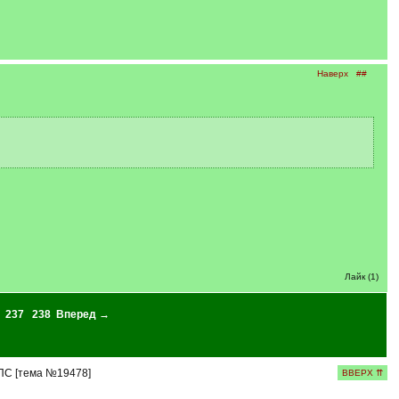
Наверх
##
Лайк (1)
237
238
Вперед →
ПС [тема №19478]
ВВЕРХ ⇈