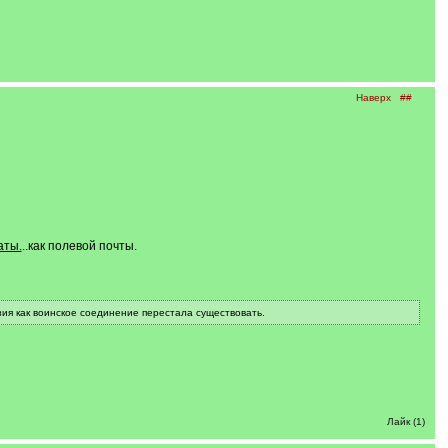
Наверх
##
аты.
..как полевой почты.
ия как воинское соединение перестала существовать.
Лайк (1)