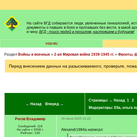
На сайте ВГД собираются люди, увлеченные генеалогией, исто
документы о павших в боях и пропавших без вести, в какой а
и чину.
ВГД - поиск людей в прошлом, настоящем и будущем!
VGD.RU
Раздел
Войны и военные
»
2-ая Мировая война 1939-1945 гг.
»
Фронты, ф
Перед внесением данных на разыскиваемого, проверьте, пожа
Страницы:
← Назад
1
2
← Назад
Вперед →
Модераторы:
Ella
,
ольга п
Рогов Владимир
16 июня 2025 21:22
Сообщений: 119
Alexandr1984a написал:
На сайте с 2008 г.
Рейтинг: 130
[