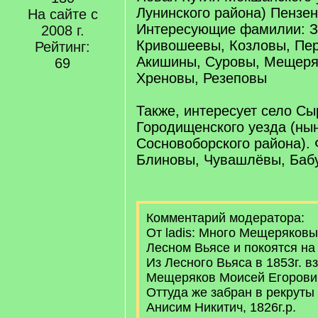
Лунинского района) Пензен
На сайте с
Интересующие фамилии: З
2008 г.
Кривошеевы, Козловы, Пе
Рейтинг:
Акишины, Суровы, Мещеря
69
Хреновы, Резеповы
Также, интересует село С
Городищенского уезда (ны
Сосновоборского района).
Блиновы, Чувашлёвы, Баб
Комментарий модератора:
От ladis: Много Мещеряков
Лесном Вьясе и покоятся на
Из Лесного Вьяса в 1853г. в
Мещеряков Моисей Егорович,
Оттуда же забран в рекруты
Анисим Никитич, 1826г.р.