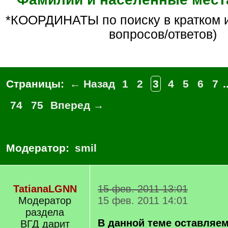
*КООРДИНАТЫ по поиску в кратком изложении (БЕЗ
вопросов/ответов)
Страницы:
← Назад
1
2
3
4
5
6
7
.
74
75
Вперед →
Модератор:
smil
TatianaLGNN
15 фев. 2011 13:01
Модератор
15 фев. 2011 14:01
раздела
В данной теме оставляем
ВГД дарит