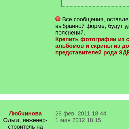
[
/
q
Все сообщения, оставле
]
выбранной форме, будут у
пояснений.
Крепить фотографии из 
альбомов и скрины из до
представителей рода ЗД
Любчинова
28 фев. 2011 18:44
Ольга, инженер-
1 мая 2012 18:15
строитель на