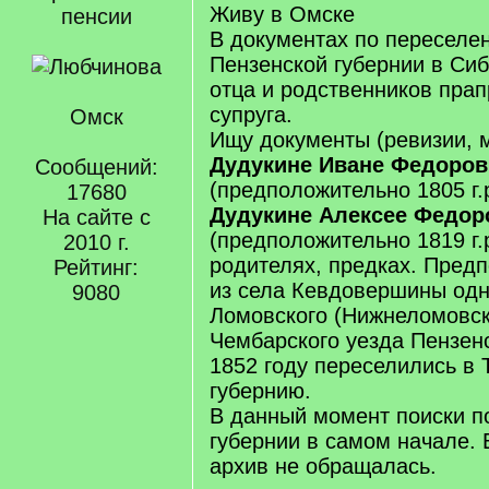
Живу в Омске
пенсии
В документах по переселе
Пензенской губернии в Си
отца и родственников пра
супруга.
Омск
Ищу документы (ревизии, ме
Дудукине Иване Федоров
Сообщений:
(предположительно 1805 г.р
17680
Дудукине Алексее Федор
На сайте с
(предположительно 1819 г.р
2010 г.
родителях, предках. Пред
Рейтинг:
из села Кевдовершины од
9080
Ломовского (Нижнеломовск
Чембарского уезда Пензенс
1852 году переселились в 
губернию.
В данный момент поиски п
губернии в самом начале. 
архив не обращалась.