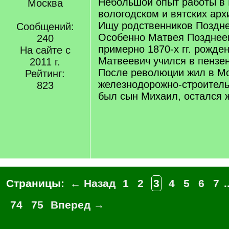
Небольшой опыт работы в
Москва
вологодском и вятских арх
Ищу родственников Поздне
Сообщений:
Особенно Матвея Позднеев
240
примерно 1870-х гг. рожде
На сайте с
Матвеевич учился в пензен
2011 г.
После революции жил в Мо
Рейтинг:
железнодорожно-строител
823
был сын Михаил, остался ж
Страницы:
← Назад
1
2
3
4
5
6
7
.
74
75
Вперед →