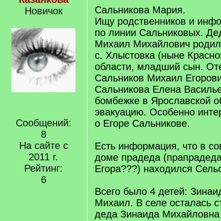
Сальникова Мария.
Новичок
Ищу родственников и инф
по линии Сальниковых. Де
Михаил Михайлович родился
с. Хлыстовка (ныне Красно
области, младший сын. Оте
Сальников Михаил Егорови
Сальникова Елена Василье
бомбежке в Ярославской об
эвакуацию. Особенно инт
Сообщений:
о Егоре Сальникове.
8
На сайте с
Есть информация, что в со
2011 г.
доме прадеда (прапрадед
Рейтинг:
Егора???) находился Сельс
6
Всего было 4 детей: Зинаи
Михаил. В селе осталась с
деда Зинаида Михайловна