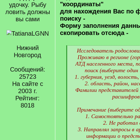
"координаты"
удочку. Рыбу
для нахождения Вас по 
ловить должны
поиску -
вы сами
Форму заполнения данн
скопировать отсюда -
Нижний
[
Исследователь родословия
Новгород
q
Проживаю в регионе (гор
]
АТД населенного места, п
Сообщений:
поиск (выберите один 
25723
1. губерния, уезд, волость
На сайте с
2. область, район, нас
Фамилии представителей р
2003 г.
расшифровк
Рейтинг:
8018
Примечание (выберите од
1. Самостоятельно ра
2. Не работал 
3. Направлял запросы в а
информации о предст