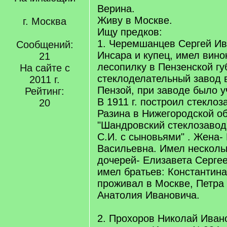
Верина.
Живу в Москве.
г. Москва
Ищу предков:
1. Черемшанцев Сергей Ив
Сообщений:
Инсара и купец, имел вино
21
лесопилку в Пензенской губ
На сайте с
стеклоделательный завод в
2011 г.
Пензой, при заводе было у
Рейтинг:
В 1911 г. построил стеклоза
20
Разина в Нижегородской об
"Шандровский стеклозаво
С.И. с сыновьями" . Жена-
Васильевна. Имел нескольк
дочерей- Елизавета Серге
имел братьев: Константин
проживал в Москве, Петра
Анатолия Ивановича.
2. Прохоров Николай Ивано