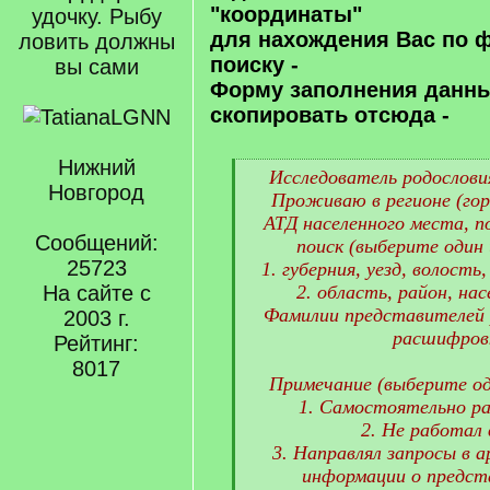
"координаты"
удочку. Рыбу
для нахождения Вас по 
ловить должны
поиску -
вы сами
Форму заполнения данн
скопировать отсюда -
Нижний
[
Исследователь родословия
Новгород
q
Проживаю в регионе (гор
]
АТД населенного места, п
Сообщений:
поиск (выберите один 
25723
1. губерния, уезд, волость
На сайте с
2. область, район, нас
Фамилии представителей р
2003 г.
расшифровк
Рейтинг:
8017
Примечание (выберите од
1. Самостоятельно ра
2. Не работал 
3. Направлял запросы в а
информации о предст