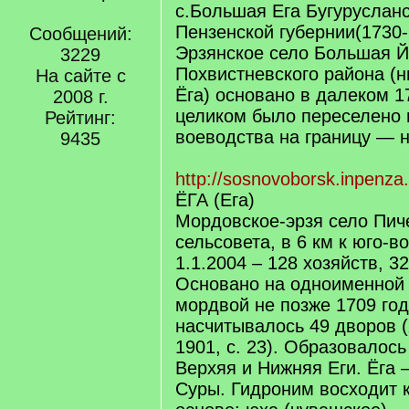
с.Большая Ега Бугурусланс
Пензенской губернии(1730-1
Сообщений:
Эрзянское село Большая Й
3229
Похвистневского района (
На сайте с
Ёга) основано в далеком 17
2008 г.
целиком было переселено 
Рейтинг:
воеводства на границу — н
9435
http://sosnovoborsk.inpenza
ЁГА (Ега)
Мордовское-эрзя село Пич
сельсовета, в 6 км к юго-во
1.1.2004 – 128 хозяйств, 3
Основано на одноименной 
мордвой не позже 1709 год
насчитывалось 49 дворов 
1901, с. 23). Образовалось
Верхяя и Нижняя Еги. Ёга 
Суры. Гидроним восходит к