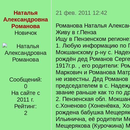
Наталья
21 фев. 2011 12:42
Александровна
Романова Наталья Алекса
Романова
Живу в г.Пенза
Новичок
Ищу в Пензенском регионе
1. Любую информацию по П
Мокшанскому р-ну с. Наде
рождён дед Романов Серг
1917г.р. , его родители: Р
Маркович и Романова Матрё
не известны. Дед Романов
Сообщений:
председателем в с. Надеж
0
звание раньше как то по др
На сайте с
2. Пензенская обл. Мокшан
2011 г.
с.Хоненово (Хоненёвка, Хо
Рейтинг:
рождена бабушка Мещеряк
2
Ильинична, её родители М
Мещерякова (Курочкина) 