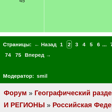
45
Страницы:
← Назад
1
2
3
4
5
6
...
74
75
Вперед →
Модератор:
smil
Форум
»
Географический разд
И РЕГИОНЫ
»
Российская Фед