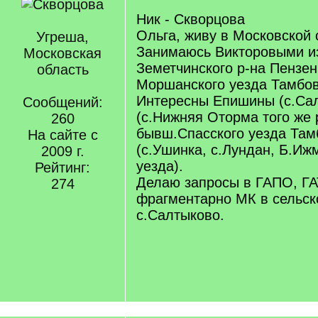
Ник - Скворцова
Ольга, живу в Московской 
Угреша,
Занимаюсь Викторовыми и
Московская
Земетчинского р-на Пензен
область
Моршанского уезда Тамбов
Интересны Епишины (с.Са
Сообщений:
(с.Нижняя Оторма того же 
260
бывш.Спасского уезда Там
На сайте с
(с.Ушинка, с.Лундан, Б.Иж
2009 г.
уезда).
Рейтинг:
Делаю запросы в ГАПО, Г
274
фрагментарно МК в сельск
с.Салтыково.