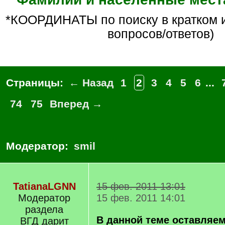
*КООРДИНАТЫ по поиску в кратком изложении (БЕЗ
вопросов/ответов)
Страницы:
← Назад
1
2
3
4
5
6
...
74
75
Вперед →
Модератор:
smil
TatianaLGNN
15 фев. 2011 13:01
Модератор
15 фев. 2011 14:01
раздела
В данной теме оставляем
ВГД дарит