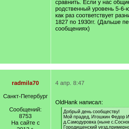
сравнить. Если у нас общие
родственный уровень 5-6-
как раз соответствует разн
1827 по 1930гг. (Дальше п
сообщениях)
radmila70
4 апр. 8:47
Санкт-Петербург
OldHank написал:
Сообщений:
[
Добрый день сообществу!
8753
q
Мой прадед, Игошкин Федор И
]
На сайте с
д.Самодуровка (ныне с.Соснов
Городищенский уезд,примерно в