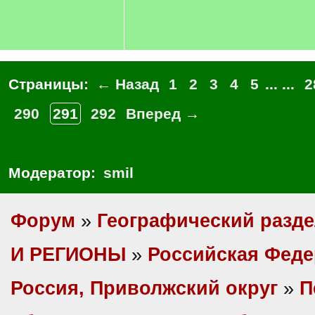
Страницы:
← Назад
1
2
3
4
5
... ...
2
290
291
292
Вперед →
Модератор:
smil
Форум
»
Географический разд
И РЕГИОНЫ
»
Российская Фед
Россия, Приволжский округ
»
П