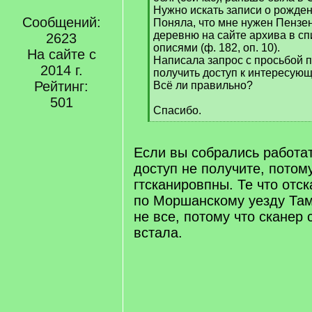
Нужно искать записи о рожден
Сообщений:
Поняла, что мне нужен Пензе
деревню на сайте архива в сп
2623
описями (ф. 182, оп. 10).
На сайте с
Написала запрос с просьбой п
2014 г.
получить доступ к интересую
Рейтинг:
Всё ли правильно?
501
Спасибо.
[
/
q
Если вы собрались работат
]
доступ не получите, потом
гтсканировпны. Те что отс
по Моршанскому уезду Там
не все, потому что сканер 
встала.