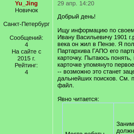
Yu_Jing
29 апр. 14:20
Новичок
Добрый день!
Санкт-Петербург
Ищу информацию по своем
Ивану Васильевичу 1901 г.р
Сообщений:
века он жил в Пензе. Я по
4
Партархива ГАПО его парт
На сайте с
карточку. Пытаюсь понять, 
2015 г.
карточке упомянуто первое
Рейтинг:
-- возможно это станет зац
4
дальнейших поисков. См. 
файл.
Явно читается:
Заним
должн