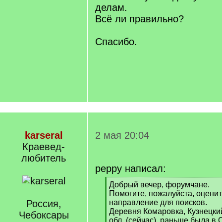
делам.
Всё ли правильно?
Спасибо.
karseral
2 мая 20:04
Краевед-
любитель
peppy написал:
[
Добрый вечер, форумчане.
q
Помогите, пожалуйста, оценит
]
Россия,
направление для поисков.
Деревня Комаровка, Кузнецки
Чебоксары
обл. (сейчас), раньше была в 