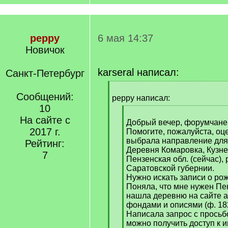
peppy
6 мая 14:37
Новичок
karseral написал:
Санкт-Петербург
[
Сообщений:
q
peppy написал:
]
10
[
На сайте с
q
Добрый вечер, форумчане
2017 г.
]
Помогите, пожалуйста, оце
выбрала направление для
Рейтинг:
Деревня Комаровка, Кузне
7
Пензенская обл. (сейчас),
Саратовской губернии.
Нужно искать записи о ро
Поняла, что мне нужен Пе
нашла деревню на сайте а
фондами и описями (ф. 182,
Написала запрос с просьбо
можно получить доступ к