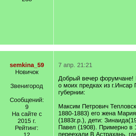
semkina_59
7 апр. 21:21
Новичок
Добрый вечер форумчане!
о моих предках из г.Инсар
Звенигород
губернии:
Сообщений:
Максим Петрович Тепловски
9
1880-1883) его жена Мари
На сайте с
(1883г.р.), дети: Зинаида(1
2015 г.
Павел (1908). Примерно в 
Рейтинг:
переехали В Астрахань, гд
12