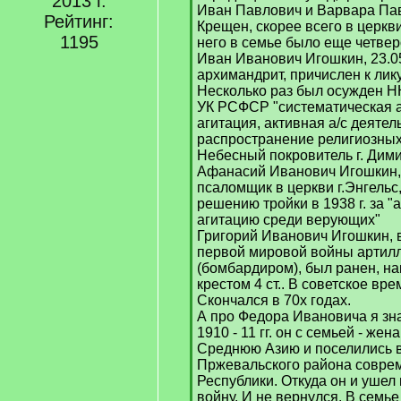
2013 г.
Иван Павлович и Варвара П
Рейтинг:
Крещен, скорее всего в церкв
1195
него в семье было еще четвер
Иван Иванович Игошкин, 23.05.
архимандрит, причислен к лику
Несколько раз был осужден НК
УК РСФСР "систематическая 
агитация, активная а/с деятел
распространение религиозных 
Небесный покровитель г. Дим
Афанасий Иванович Игошкин, 1
псаломщик в церкви г.Энгельс
решению тройки в 1938 г. за "
агитацию среди верующих"
Григорий Иванович Игошкин, 
первой мировой войны артил
(бомбардиром), был ранен, н
крестом 4 ст.. В советское вр
Скончался в 70х годах.
А про Федора Ивановича я зна
1910 - 11 гг. он с семьей - жен
Среднюю Азию и поселились в
Пржевальского района соврем
Республики. Откуда он и уше
войну. И не вернулся. В семье