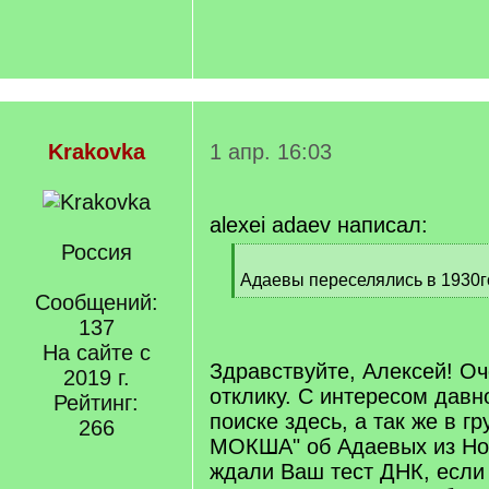
Krakovka
1 апр. 16:03
alexei adaev написал:
Россия
[
q
Адаевы переселялись в 1930г
]
Сообщений:
[
/
137
q
На сайте с
]
Здравствуйте, Алексей! О
2019 г.
отклику. С интересом дав
Рейтинг:
поиске здесь, а так же в г
266
МОКША" об Адаевых из Но
ждали Ваш тест ДНК, если 