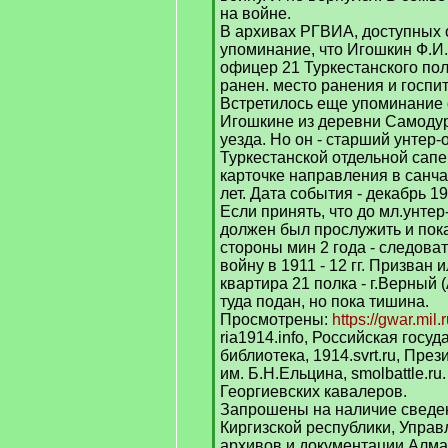
на войне.
В архивах РГВИА, доступных 
упоминание, что Игошкин Ф.И.
офицер 21 Туркестанского пол
ранен. место ранения и госпи
Встретилось еще упоминание
Игошкине из деревни Самоду
уезда. Но он - старший унтер
Туркестанской отдельной сапе
карточке направления в санчас
лет. Дата события - декабрь 19
Если принять, что до мл.унте
должен был прослужить и пок
стороны мин 2 года - следова
войну в 1911 - 12 гг. Призван
квартира 21 полка - г.Верный 
туда подан, но пока тишина.
Просмотрены:
https://gwar.mil.r
ria1914.info, Российская госу
библиотека, 1914.svrt.ru, Пре
им. Б.Н.Ельцина, smolbattle.r
Георгиевских кавалеров.
Запрошены на наличие сведен
Киргизской республики, Управ
архивов и документации Алма