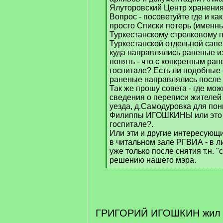
Ялуторовский Центр хранения 
Вопрос - посоветуйте где и ка
просто Списки потерь (именны
Туркестанскому стрелковому п
Туркестанской отдельной сапе
куда направлялись раненые из
понять - что с конкретным ра
госпитале? Есть ли подобные с
раненые направлялись после
Так же прошу совета - где мо
сведения о переписи жителей
уезда, д.Самодуровка для пон
Филиппы ИГОШКИНЫ или это о
госпитале?.
Или эти и другие интересующи
в читальном зале РГВИА - в л
уже только после снятия т.н. 
решению нашего мэра.
[
/
q
]
ГРИГОРИЙ ИГОШКИН жил в