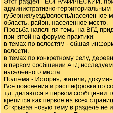
Этот раздел ГЕОГРАФИЧЕСКИЙ, пои
административно-территориальным 
губерния/уезд/волость/населенное 
область, район, населенное место.
Просьба наполняя темы на ВГД при
принятой на форуме практики:
в темах по волостям - общая инфор
волости,
в темах по конкретному селу, деревн
в первом сообщении АТД исследуем
населенного места
Подтема - История, жители, докуме
Все пояснения и расшифровки по с
т.д. делаются в первом сообщении т
крепится как первое на всех страниц
Открывая новую тему в разделе не 