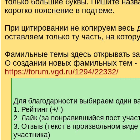
только большие буквы. Пишите назв
коротко пояснение в подтеме.
При цитировании не копируем весь д
оставляем только ту часть, на котор
Фамильные темы здесь открывать з
О создании новых фамильных тем -
https://forum.vgd.ru/1294/22332/
[
q
]
Для благодарности выбираем один ва
1. Рейтинг (+/-)
2. Лайк (за понравившийся пост учас
3. Отзыв (текст в произвольном вид
участника)