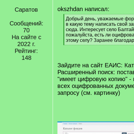
okszhdan написал:
Саратов
[
Добрый день, уважаемые фор
Сообщений:
q
в какую тему написать свой з
]
70
сюда. Интересует село Балтай
пожалуйста, есть ли оцифров
На сайте с
этому селу? Заранее благодар
2022 г.
[
Рейтинг:
/
q
148
]
Зайдите на сайт ЕАИС: Ка
Расширенный поиск: постав
"имеет цифровую копию" - 
всех оцифрованных докум
запросу (см. картинку)