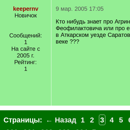
keepernv
9 мар. 2005 17:05
Новичок
Кто нибудь знает про Агри
Феофилактовича или про е
в Аткарском уезде Саратов
Сообщений:
веке ???
1
На сайте с
2005 г.
Рейтинг:
1
Страницы:
← Назад
1
2
3
4
5