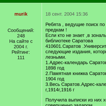
murik
18 сент. 2004 15:36
Ребята , ведущие поиск п
предкам !
Сообщений:
Если кто не знает ,в зонал
248
библиотеке Саратова
На сайте с
410601.Саратов .Университ
2004 г.
следующие издания, котор
Рейтинг:
лезными.
111
1.Адрес-календарь Сарато
1898 год
2.Памятная книжка Сарато
1904 год
3.Весь Саратов.Адрес-кале
г,1914г,1916 г
Получила выписки из них хо
совершенно задаром.