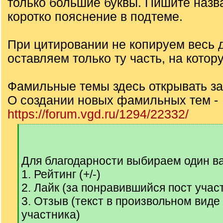
только большие буквы. Пишите назв
коротко пояснение в подтеме.
При цитировании не копируем весь д
оставляем только ту часть, на котор
Фамильные темы здесь открывать з
О создании новых фамильных тем -
https://forum.vgd.ru/1294/22332/
[
q
]
Для благодарности выбираем один ва
1. Рейтинг (+/-)
2. Лайк (за понравившийся пост учас
3. Отзыв (текст в произвольном вид
участника)