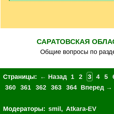
[
/
q
]
САРАТОВСКАЯ ОБЛА
Общие вопросы по разд
Страницы:
← Назад
1
2
3
4
5
360
361
362
363
364
Вперед →
Модераторы:
smil
,
Atkara-EV