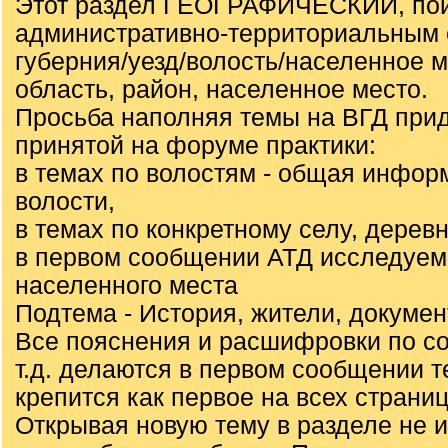
Этот раздел ГЕОГРАФИЧЕСКИЙ, пои
административно-территориальным 
губерния/уезд/волость/населенное 
область, район, населенное место.
Просьба наполняя темы на ВГД при
принятой на форуме практики:
в темах по волостям - общая инфор
волости,
в темах по конкретному селу, деревн
в первом сообщении АТД исследуем
населенного места
Подтема - История, жители, докуме
Все пояснения и расшифровки по с
т.д. делаются в первом сообщении т
крепится как первое на всех страниц
Открывая новую тему в разделе не 