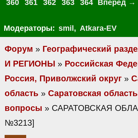
360
361
362
363
364
Вперед →
Модераторы:
smil
,
Atkara-EV
Форум
»
Географический разд
И РЕГИОНЫ
»
Российская Фед
Россия, Приволжский округ
»
С
область
»
Саратовская область
вопросы
» САРАТОВСКАЯ ОБЛАС
№3213]