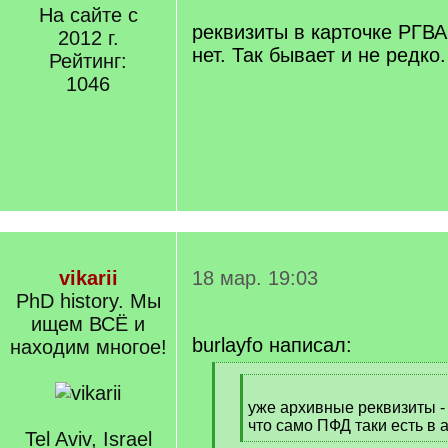
q
На сайте с
]
реквизиты в карточке РГВА
2012 г.
нет. Так бывает и не редко.
Рейтинг:
1046
vikarii
18 мар. 19:03
PhD history. Мы
ищем ВСЁ и
burlayfo написал:
находим многое!
[
[
q
q
уже архивные реквизиты - 
]
]
что само ПФД таки есть в 
Tel Aviv, Israel
[