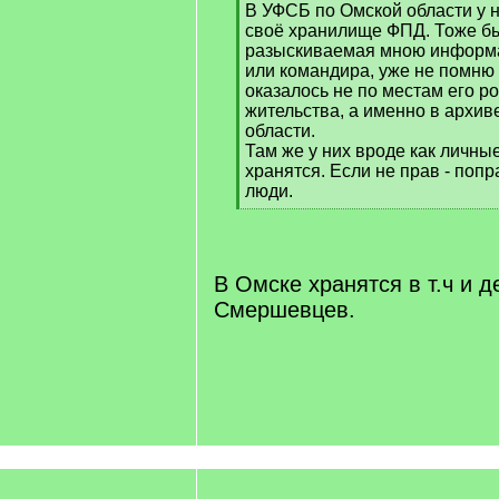
В УФСБ по Омской области у н
]
своё хранилище ФПД. Тоже бы
разыскиваемая мною информа
или командира, уже не помню 
оказалось не по местам его р
жительства, а именно в архи
области.
Там же у них вроде как личн
хранятся. Если не прав - поп
люди.
[
/
q
]
В Омске хранятся в т.ч и 
Смершевцев.