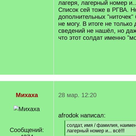
лагеря, лагерный номер и...
Список сей тоже в РГВА. Н
дополнительных "ниточек"
не могу. В итоге не тольк
сведений не нашёл, но да
что этот солдат именно "мой
Михаха
28 мар. 12:20
afrodok написал:
[
солдат, имя / фамилия, наиме
Сообщений:
q
лагерный номер и... всё!!!
]