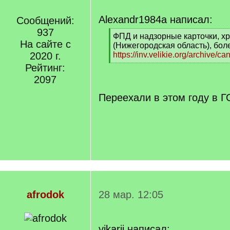
Alexandr1984a написал:
Сообщений:
937
[
ФПД и надзорные карточки, 
На сайте с
q
(Нижегородская область), боле
]
2020 г.
https://inv.velikie.org/archive/ca
[
Рейтинг:
/
2097
q
]
Переехали в этом году в 
afrodok
28 мар. 12:05
vikarii написал: