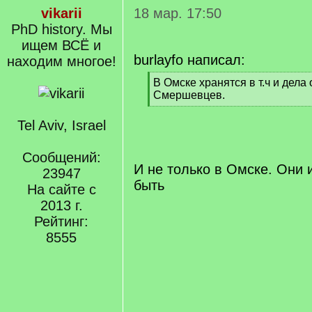
vikarii
18 мар. 17:50
PhD history. Мы
ищем ВСЁ и
burlayfo написал:
находим многое!
[
В Омске хранятся в т.ч и дел
q
Смершевцев.
]
[
/
Tel Aviv, Israel
q
]
Сообщений:
И не только в Омске. Они 
23947
быть
На сайте с
2013 г.
Рейтинг:
8555