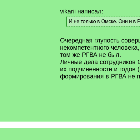
vikarii написал:
[
И не только в Омске. Они и в 
q
[
]
/
q
Очередная глупость сове
]
некомпетентного человека,
том же РГВА не был.
Личные дела сотрудников
их подчиненности и годов 
формирования в РГВА не п