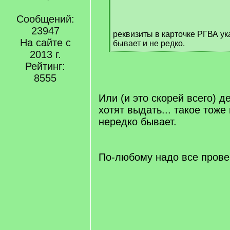
/
q
Сообщений:
]
23947
реквизиты в карточке РГВА ука
На сайте с
бывает и не редко.
[
2013 г.
/
Рейтинг:
q
8555
]
Или (и это скорей всего) де
хотят выдать... такое тоже
нередко бывает.
По-любому надо все провер