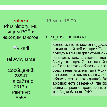
vikarii
18 мар. 18:00
PhD history. Мы
ищем ВСЁ и
alex_msk написал:
находим многое!
[
Коллеги, кто-то может подсказ
q
архив новейшей истории Сара
]
поводу наличия фильтрационн
человека, попадавшего в плен 
Tel Aviv, Israel
был уроженцем Саратовской о
из Саратовской области, и его
Сообщений:
родственники жили там). Архи
на хранении нет, но вот в ар
23947
области есть (неожиданно). Во
На сайте с
архивах есть сведения, где хр
2013 г.
фильтрационно-проверочные д
Рейтинг:
то общая база по РФ?
[
8555
/
q