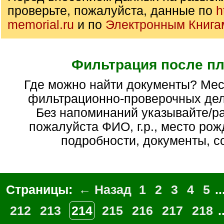
проверьте, пожалуйста, данные по
h
memorial.ru
и по
Электронным Книга
Фильтрация после п
Где можно найти документы? Места хранения
фильтрационно-проверочных дел
Без напоминаний указывайте/р
пожалуйста ФИО, г.р., место рож
подробности, документы, с
Страницы:
← Назад
1
2
3
4
5
..
212
213
214
215
216
217
218
.