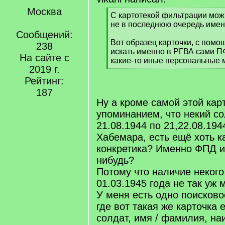
Москва
[
С картотекой фильтрации можн
q
не в последнюю очередь имен
]
Сообщений:
Вот образец карточки, с пом
238
искать именно в РГВА сами ПФ
На сайте с
какие-то иные персональные 
2019 г.
[
/
Рейтинг:
q
187
]
Ну а кроме самой этой карт
упоминанием, что некий со
21.08.1944 по 21,22.08.19
Хабемара, есть ещё хоть к
конкретика? Именно ФПД и
нибудь?
Потому что наличие некого
01.03.1945 года не так уж м
У меня есть одно поисково
где вот такая же карточка е
солдат, имя / фамилия, н