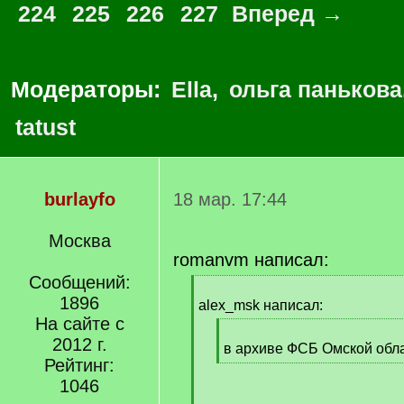
224
225
226
227
Вперед →
Модераторы:
Ella
,
ольга панькова
tatust
burlayfo
18 мар. 17:44
Москва
romanvm написал:
Сообщений:
[
1896
q
alex_msk написал:
]
На сайте с
[
2012 г.
q
в архиве ФСБ Омской обл
Рейтинг:
]
[
/
1046
q