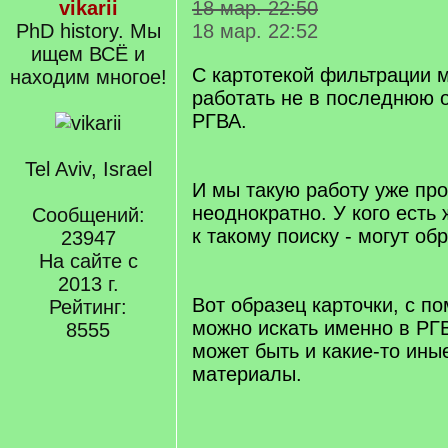
vikarii
18 мар. 22:50
PhD history. Мы
18 мар. 22:52
ищем ВСЁ и
С картотекой фильтрации м
находим многое!
работать не в последнюю 
РГВА.
Tel Aviv, Israel
И мы такую работу уже пр
неоднократно. У кого есть
Сообщений:
к такому поиску - могут об
23947
На сайте с
2013 г.
Вот образец карточки, с п
Рейтинг:
можно искать именно в РГ
8555
может быть и какие-то ин
материалы.