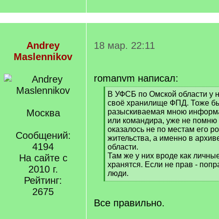
Andrey
18 мар. 22:11
Maslennikov
romanvm написал:
[
В УФСБ по Омской области у н
q
своё хранилище ФПД. Тоже бы
]
Москва
разыскиваемая мною информа
или командира, уже не помню 
оказалось не по местам его р
Сообщений:
жительства, а именно в архи
4194
области.
Там же у них вроде как личн
На сайте с
хранятся. Если не прав - поп
2010 г.
люди.
Рейтинг:
[
2675
/
q
Все правильно.
]