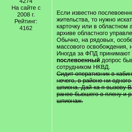
4274
[
/
На сайте с
q
Если известно послевоенн
2008 г.
]
жительства, то нужно иска
Рейтинг:
карточку или в областном 
4162
архиве областного управл
Обычно, на рядовых, особ
массового освобождения, н
Иногда за ФПД принимают
послевоенный
допрос быв
сотрудником НКВД.
Сидит оперативник в кабин
нечего, в районе ни одного
шпиона. Дай-ка я вызову 
ранее бывшего в плену и р
шпионаж.