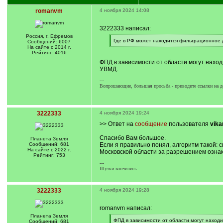
romanvm
4 ноября 2024 14:08
3222333 написал:
Россия, г. Ефремов
[
Где в РФ может находится фильтрационное 
Сообщений: 6007
q
[
На сайте с 2014 г.
]
/
Рейтинг: 4016
q
ФПД в зависимости от области могут наход
]
УВМД.
---
Вопрошающие, большая просьба - приводите ссылки на д
3222333
4 ноября 2024 19:24
>> Ответ на
сообщение
пользователя
vikar
Спасибо Вам большое.
Планета Земля
Сообщений: 681
Если я правильно понял, алгоритм такой: 
На сайте с 2022 г.
Московской области за разрешением ознако
Рейтинг: 753
---
Шутки кончились
3222333
4 ноября 2024 19:28
romanvm написал:
Планета Земля
[
ФПД в зависимости от области могут находи
Сообщений: 681