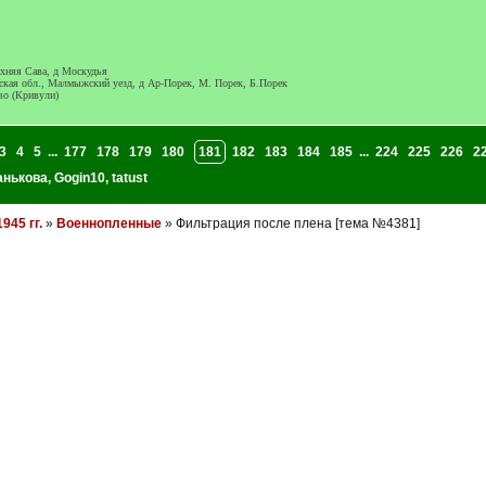
яя Сава, д Москудья
бл., Малмыжский уезд, д Ар-Порек, М. Порек, Б.Порек
о (Кривули)
3
4
5
...
177
178
179
180
181
182
183
184
185
...
224
225
226
2
анькова
,
Gogin10
,
tatust
945 гг.
»
Военнопленные
» Фильтрация после плена [тема №4381]