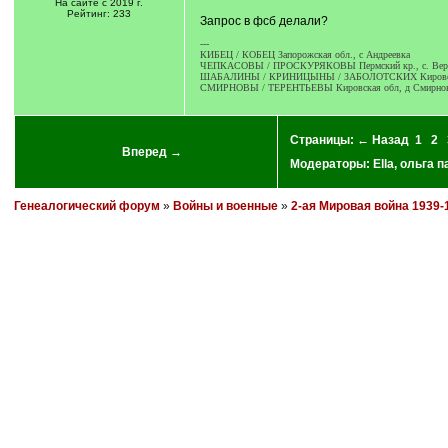
На сайте с 2019 г.
Рейтинг: 233
Запрос в фсб делали?
---
КИБЕЦ / КОБЕЦ Запорожская обл., с Андреевка
ЧЕПКАСОВЫ / ПРОСКУРЯКОВЫ Пермский кр., с. Верхн
ШАБАЛИНЫ / КРИНИЦЫНЫ / ЗАБОЛОТСКИХ Кировская о
СМИРНОВЫ / ТЕРЕНТЬЕВЫ Кировская обл, д Смирнов
Страницы:
← Назад
1
2
Вперед →
Модераторы:
Ella
,
ольга п
Генеалогический форум
»
Войны и военные
»
2-ая Мировая война 1939-1