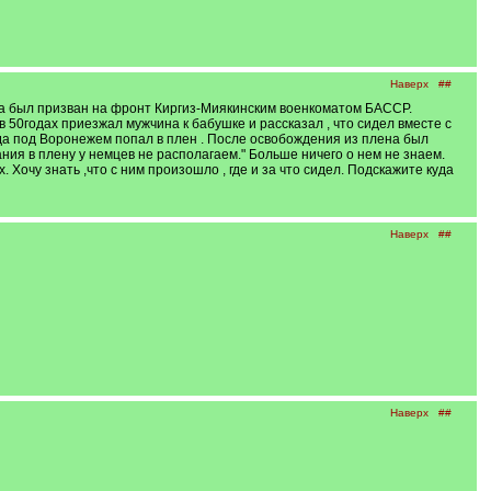
Наверх
##
ода был призван на фронт Киргиз-Миякинским военкоматом БАССР.
 50годах приезжал мужчина к бабушке и рассказал , что сидел вместе с
ода под Воронежем попал в плен . После освобождения из плена был
ия в плену у немцев не располагаем." Больше ничего о нем не знаем.
. Хочу знать ,что с ним произошло , где и за что сидел. Подскажите куда
Наверх
##
Наверх
##