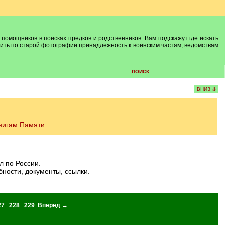
 помощников в поисках предков и родственников. Вам подскажут где искать
лить по старой фотографии принадлежность к воинским частям, ведомствам
ПОИСК
ВНИЗ ⇊
нигам Памяти
 по России.
ности, документы, ссылки.
27
228
229
Вперед →