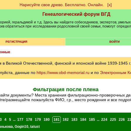
Нарисуйте свое древо. Бесплатно. Онлайн.
[х]
Генеалогический форум ВГД
рией, геральдикой и т.д. Здесь вы найдете собеседников, экспертов, умелых
рхив обратиться при исследовании родословной своей семьи, помогут опреде
РЕГИСТРАЦИЯ
ВОЙТИ
енные
 Великой Отечественной, финской и японской войне 1939-1945 г.
луйста, данные по
https://www.obd-memorial.ru
и по
Электронным К
Фильтрация после плена
найти документы? Места хранения фильтрационно-проверочных дел
те/размещайте пожалуйста ФИО, г.р., место рождения и все подроб
3
4
5
...
177
178
179
180
181
182
183
184
185
...
224
225
226
2
анькова
,
Gogin10
,
tatust