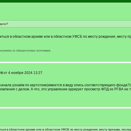
дело?
иться в областном архиве или в областном УФСБ по месту рождения, месту п
окументы из общедоступных источников.
ii
от 4 ноября 2024 13:27
сначала узнаём по картотеке(имеется в виду опись соответствующего фонда?)
мления с делом. А что, это управление курирует просмотр ФПД из РГВА не т
ться в областном архиве или в областном УФСБ по месту рождения, месту призыва, после