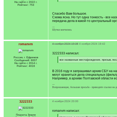
q
[
На сайте с 2022 г.
]
/
Рейтинг: 753
q
]
Спасибо Вам большое.
Схема ясна. Но тут одна тонкость - все н
передача дела в какой-то центральный орг
---
Шутки кончились
romanvm
4 ноября 2024 19:38
4 ноября 2024 19:42
3222333 написал:
Россия, г. Ефремов
[
все названные места(рождение, призыв, пос
Сообщений: 6007
q
[
На сайте с 2014 г.
]
/
Рейтинг: 4016
q
В 2016 году я запрашивал архив СБУ на на
]
могут храниться дела специальных (фильт
Например, в архиве Полтавской области е
---
Вопрошающие, большая просьба - приводите ссылки на д
3222333
4 ноября 2024 20:00
romanvm написал:
Планета Земля
[