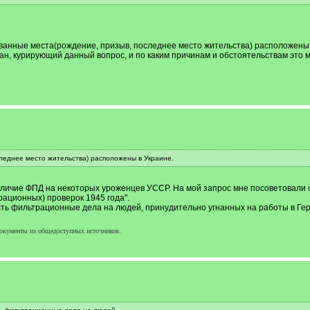
азванные места(рождение, призыв, последнее место жительства) расположены 
ан, курирующий данный вопрос, и по каким причинам и обстоятельствам это 
леднее место жительства) расположены в Украине.
личие ФПД на некоторых уроженцев УССР. На мой запрос мне посоветовали об
рационных) проверок 1945 года".
сть фильтрационные дела на людей, принудительно угнанных на работы в Гер
окументы из общедоступных источников.