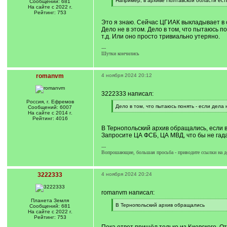
Например, в архиве Полтавской области ес
Сообщений: 681
q
[
На сайте с 2022 г.
]
/
Рейтинг: 753
q
Это я знаю. Сейчас ЦГИАК выкладывает в с
]
Дело не в этом. Дело в том, что пытаюсь п
т.д. Или оно просто тривиально утеряно.
---
Шутки кончились
romanvm
4 ноября 2024 20:12
3222333 написал:
Россия, г. Ефремов
[
Дело в том, что пытаюсь понять - если дела
Сообщений: 6007
q
[
На сайте с 2014 г.
]
/
Рейтинг: 4016
q
В Тернопольский архив обращались, если
]
Запросите ЦА ФСБ, ЦА МВД, что бы не гада
---
Вопрошающие, большая просьба - приводите ссылки на д
3222333
4 ноября 2024 20:24
romanvm написал:
Планета Земля
[
В Тернопольский архив обращались
Сообщений: 681
q
[
На сайте с 2022 г.
]
/
Рейтинг: 753
q