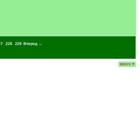
27
228
229
Вперед →
ВВЕРХ ⇈