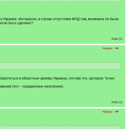
в Украине. Интересно, в случае отсутствия ФПД там, возможна ли была
могло быть сделано?
Лайк (1)
Наверх
##
ратиться в областные архивы Украины, потому что, цитирую: "в них
манию (это – гражданское население).
Лайк (1)
Наверх
##