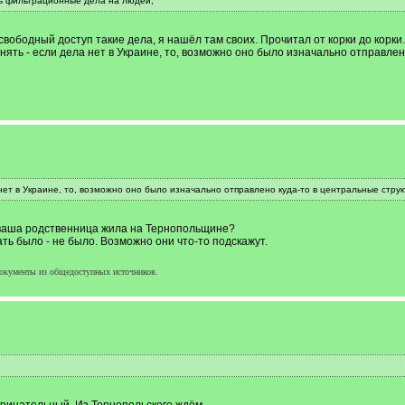
ть фильтрационные дела на людей,
вободный доступ такие дела, я нашёл там своих. Прочитал от корки до корки
онять - если дела нет в Украине, то, возможно оно было изначально отправлен
 нет в Украине, то, возможно оно было изначально отправлено куда-то в центральные струк
 ваша родственница жила на Тернопольщине?
ть было - не было. Возможно они что-то подскажут.
окументы из общедоступных источников.