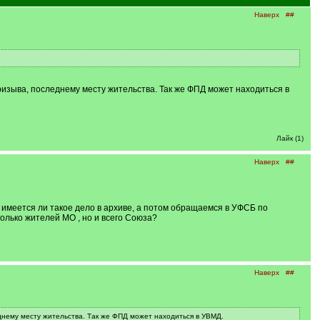
Наверх
##
ризыва, последнему месту жительства. Так же ФПД может находиться в
Лайк (1)
Наверх
##
 имеется ли такое дело в архиве, а потом обращаемся в УФСБ по
олько жителей МО , но и всего Союза?
Наверх
##
днему месту жительства. Так же ФПД может находиться в УВМД.