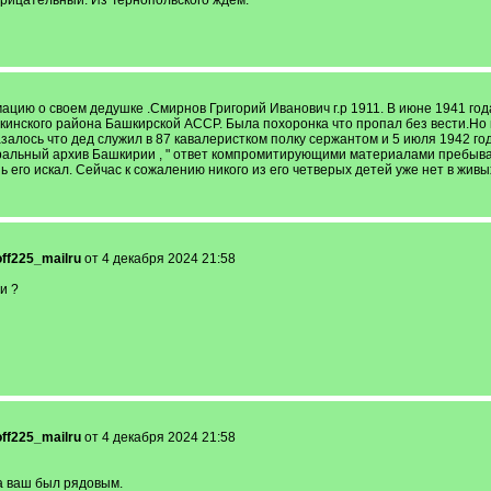
трицательный. Из Тернопольского ждём.
мацию о своем дедушке .Смирнов Григорий Иванович г.р 1911. В июне 1941 г
кинского района Башкирской АССР. Была похоронка что пропал без вести.Но в
азалось что дед служил в 87 кавалеристком полку сержантом и 5 июля 1942 г
тральный архив Башкирии , " ответ компромитирующими материалами пребыван
 его искал. Сейчас к сожалению никого из его четверых детей уже нет в живых
ff225_mailru
от 4 декабря 2024 21:58
и ?
ff225_mailru
от 4 декабря 2024 21:58
а ваш был рядовым.