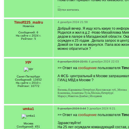
Пока ответ пришёл только из Киевского. О
]
---
Шутки кончились
Timoff225_mailru
4 декабря 2024 21:58
Новичок
Добрый вечер. Я ищу хоть какую то инфор
Родился и жил в д.2 -Ново-Михайловка Мия
Сообщений: 6
На сайте с 2024 г.
дедом в лагере в Магаданской области. Ок
Рейтинг: 5
осужден к 25 годам . Делала запрос в цен
Домой он так и не вернулся. Папа всю жизнь
можно обратиться ?
ygv
4 декабря 2024 22:01
4 декабря 2024 22:03
>> Ответ на
сообщение
пользователя
Timo
А ФСБ- центральный в Москве запрашивал
Санкт-Петербург
Сообщений: 13452
ГИАЦ МВД в Москве ?
На сайте с 2010 г.
Рейтинг: 10772
---
Вилины,Кармаковы-Петербург,Ярославская губ.,Москва
Боженовы,Ахматовы-Тула,Москва,Петербург.
Маркус,Макогон-Донбасс,Молдавия
umka1
5 декабря 2024 0:44
5 декабря 2024 9:21
>> Ответ на
сообщение
пользователя
Timo
Здравствуйте!
Москва
Сообщений: 451
На 25 лет осуждали командующий состав, 