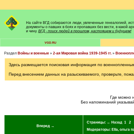
На сайте ВГД собираются люди, увлеченные генеалогией, исто
документы о павших в боях и пропавших без вести, в какой а
и чину.
ВГД - поиск людей в прошлом, настоящем и будущем!
VGD.RU
Раздел
Войны и военные
»
2-ая Мировая война 1939-1945 гг.
»
Военнопл
Здесь размещается поисковая информация по военнопленным в
Перед внесением данных на разыскиваемого, проверьте, пожа
Где можно 
Без напоминаний указывай
Страницы:
← Назад
1
2
Вперед →
Модераторы:
Ella
,
ольга п