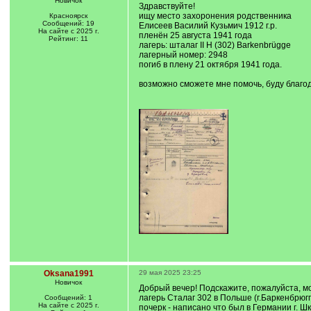
Новичок
Здравствуйте!
ищу место захоронения родственника
Красноярск
Сообщений: 19
Елисеев Василий Кузьмич 1912 г.р.
На сайте с 2025 г.
пленён 25 августа 1941 года
Рейтинг: 11
лагерь: шталаг II H (302) Barkenbrügge
лагерный номер: 2948
погиб в плену 21 октября 1941 года.
возможно сможете мне помочь, буду благ
Oksana1991
29 мая 2025 23:25
Новичок
Добрый вечер! Подскажите, пожалуйста, мо
лагерь Сталаг 302 в Польше (г.Баркенбрюг
Сообщений: 1
На сайте с 2025 г.
почерк - написано что был в Германии г. Шк