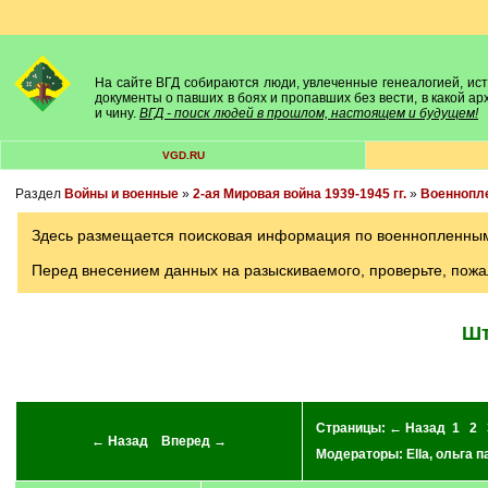
На сайте ВГД собираются люди, увлеченные генеалогией, исто
документы о павших в боях и пропавших без вести, в какой а
и чину.
ВГД - поиск людей в прошлом, настоящем и будущем!
VGD.RU
Раздел
Войны и военные
»
2-ая Мировая война 1939-1945 гг.
»
Военнопл
Здесь размещается поисковая информация по военнопленным в
Перед внесением данных на разыскиваемого, проверьте, пожа
Шт
Страницы:
← Назад
1
2
← Назад
Вперед →
Модераторы:
Ella
,
ольга п