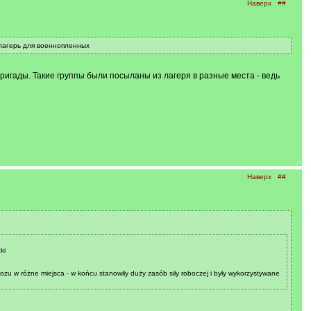
Наверх
##
 лагерь для военнопленных
ригады. Такие группы были посыланы из лагеря в разные места - ведь
Наверх
##
ki
zu w różne miejsca - w końcu stanowiły duży zasób siły roboczej i były wykorzystywane