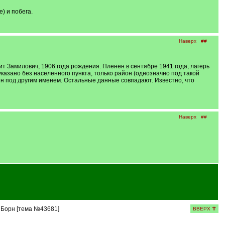
) и побега.
Наверх
##
 Замилович, 1906 года рождения. Пленен в сентябре 1941 года, лагерь
азано без населенного пункта, только район (однозначно под такой
ын под другим именем. Остальные данные совпадают. Известно, что
Наверх
##
с Борн [тема №43681]
ВВЕРХ ⇈