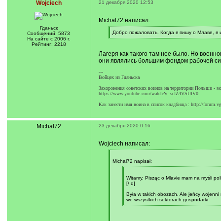
Wojciech
21 декабря 2020 12:53
Michal72 написал:
Гданьск
[
Добро пожаловать. Когда я пишу о Млаве, я
Сообщений: 5873
q
[
На сайте с 2006 г.
]
/
Рейтинг: 2218
q
Лагеря как такого там нее было. Но военн
]
они являлись большим фондом рабочей сил
---
Войцех из Гданьска
Захоронения советских воинов на территории Польши - м
https://www.youtube.com/watch?v=scIZ4VSUfV0
Как занести имя воина в список кладбища : http://forum.v
Michal72
23 декабря 2020 0:16
Wojciech написал:
[
q
Michal72 napisał:
]
[
q
Witamy. Pisząc o Mlavie mam na myśli po
]
[/ q]
Była w takich obozach. Ale jeńcy wojenni
we wszystkich sektorach gospodarki.
[
/
q