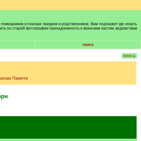
 помощников в поисках предков и родственников. Вам подскажут где искать
лить по старой фотографии принадлежность к воинским частям, ведомствам
ПОИСК
ВНИЗ ⇊
нигам Памяти
орн