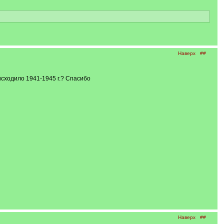
Наверх
##
оисходило 1941-1945 г.? Спасибо
Наверх
##