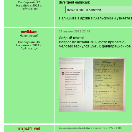
divergent написал:
Сообщений: 92
На сайте с 2013 г.
Рейтинг: 64
[
попал в плен в Карелии
q
[
]
/
Напишите в архив в г.Хельсинки и узнаете 
q
]
novikkam
18 апреля 2021 22:49
Начинающий
Добрый вечер!
Вопрос по шталаг 302( фото прилагаю).
Сообщений: 45
На сайте с 2021 г.
Человек вернулся 1945 г, фильтрационное д
Рейтинг: 14
irisha84_vgd
29 января 2025 21:04
29 января 2025 21:06