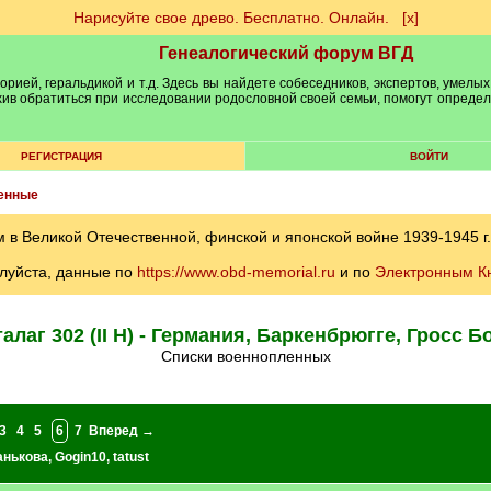
Нарисуйте свое древо. Бесплатно. Онлайн.
[х]
Генеалогический форум ВГД
рией, геральдикой и т.д. Здесь вы найдете собеседников, экспертов, умелых
рхив обратиться при исследовании родословной своей семьи, помогут опреде
РЕГИСТРАЦИЯ
ВОЙТИ
енные
 Великой Отечественной, финской и японской войне 1939-1945 г.
луйста, данные по
https://www.obd-memorial.ru
и по
Электронным К
алаг 302 (II H) - Германия, Баркенбрюгге, Гросс Б
Списки военнопленных
3
4
5
6
7
Вперед →
анькова
,
Gogin10
,
tatust