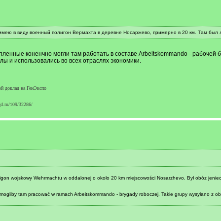
 имею в виду военный полигон Вермахта в деревне Носаржево, примерно в 20 км. Там был
опленные коненчно могли там работать в составе Arbeitskommando - рабочей б
ы и использовались во всех отраслях экономики.
ой доклад на ГенЭкспо
gd.ru/109/32286/
ligon wojskowy Wehrmachtu w oddalonej o około 20 km miejscowości Nosarzhevo. Był obóz jeniec
 mogliby tam pracować w ramach Arbeitskommando - brygady roboczej. Takie grupy wysyłano z obo