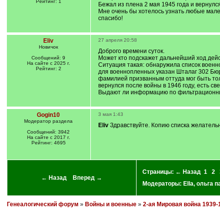
Рейтинг: 1
Бежал из плена 2 мая 1945 года и вернулс
Мне очень бы хотелось узнать любые малей
спасибо!
Eliv
27 апреля 20:58
Новичок
Доброго времени суток.
Может кто подскажет дальнейший ход дейст
Сообщений: 9
На сайте с 2025 г.
Ситуация такая: обнаружила список военн
Рейтинг: 2
для военнопленных указан Шталаг 302 Бюрк
фамилией призванным оттуда мог быть толь
вернулся после войны в 1946 году, есть св
Выдают ли информацию по фильтрационны
Gogin10
3 мая 1:43
Модератор раздела
Eliv
Здравствуйте. Копию списка желательн
Сообщений: 3942
На сайте с 2017 г.
Рейтинг: 4695
Страницы:
← Назад
1
2
← Назад
Вперед →
Модераторы:
Ella
,
ольга п
Генеалогический форум
»
Войны и военные
»
2-ая Мировая война 1939-1