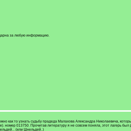
одарна за любую информацию.
жно как то узнать судьбу прадеда Малахова Александра Николаевича, который 
ге). номер 013750. Прочитав литературу я не совсем поняла, этот лагерь бы
ельдей... (или Шнельдей..)