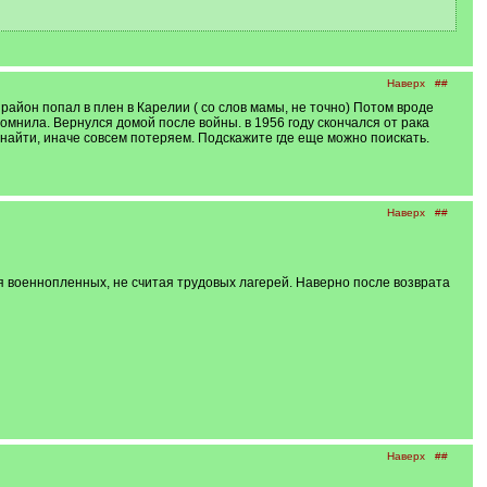
Наверх
##
айон попал в плен в Карелии ( со слов мамы, не точно) Потом вроде
помнила. Вернулся домой после войны. в 1956 году скончался от рака
чу найти, иначе совсем потеряем. Подскажите где еще можно поискать.
Наверх
##
я военнопленных, не считая трудовых лагерей. Наверно после возврата
Наверх
##