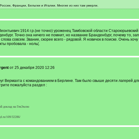
оссии, Франции, Бельгии и Италии. Многие из них там умерли.
нтьевич 1914 г.р.(не точно) уроженец Тамбовской области Староюрьевский р
енбург. Точно она ничего не помнит, но название Бранденбург, почему то, за
т слова совсем. Звание, скорее всего - рядовой. Я новичок в поиске. Очень хо
ты пробовала - ноль(.
rgent
от 25 декабря 2020 12:26
руг Вермахта с командованием в Берлине. Там было свыше десяти лагерей дл
рите пожалуйста раздел :
ой доклад на ГенЭкспо
gd.ru/109/32286/