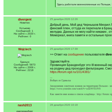
]
Здесь работали военнопленные из Польши, Р
divergent
25 декабря 2020 12:26
Новичок
Добрый день. Мой дед Чернышов Михаил Лео
финский плен, оттуда их перегнали в Бранд
Хотьково
Сообщений: 1
желудка. Данных не могу найти никаких , о
На сайте с 2020 г.
Мемориал, книга памяти и остальные проек
Рейтинг: 0
Wojciech
25 декабря 2020 17:39
>> Ответ на
сообщение
пользователя
dive
Здравствуйте.
Гданьск
Сообщений: 5873
Провинция Бранденбург это III военный ок
На сайте с 2006 г.
на родину дед проходил фильтрацию. Смот
Рейтинг: 2218
https://forum.vgd.ru/101/4381/
---
Войцех из Гданьска
Захоронения советских воинов на территории Польши - м
https://www.youtube.com/watch?v=scIZ4VSUfV0
Как занести имя воина в список кладбища : http://forum.v
nash2013
28 декабря 2020 10:18
екатеринбург