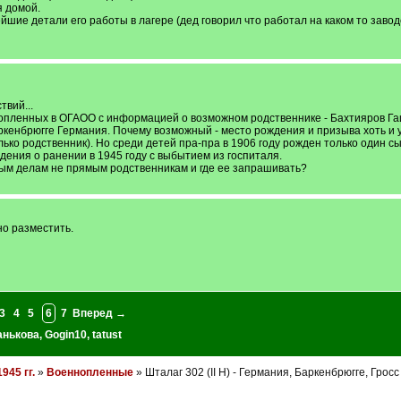
я домой.
шие детали его работы в лагере (дед говорил что работал на каком то заводе
вий...
опленных в ОГАОО с информацией о возможном родственнике - Бахтияров Гаит
енбрюгге Германия. Почему возможный - место рождения и призыва хоть и ук
ко родственник). Но среди детей пра-пра в 1906 году рожден только один с
едения о ранении в 1945 году с выбытием из госпиталя.
м делам не прямым родственникам и где ее запрашивать?
о разместить.
3
4
5
6
7
Вперед →
анькова
,
Gogin10
,
tatust
945 гг.
»
Военнопленные
» Шталаг 302 (II H) - Германия, Баркенбрюгге, Грос