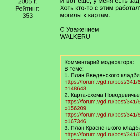
И вот ещё, у меня есть за
2005 г.
Хоть кто-то с этим работа
Рейтинг:
могилы к картам.
353
С Уважением
WALKERU
Комментарий модератора:
В теме:
1. План Введенского кладб
https://forum.vgd.ru/post/34
p148643
2. Карта-схема Новодевичь
https://forum.vgd.ru/post/34
p156209
https://forum.vgd.ru/post/34
p167346
3. План Красненького клад
https://forum.vgd.ru/post/34