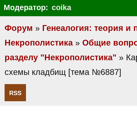
Модератор:
coika
Форум
»
Генеалогия: теория и 
Некрополистика
»
Общие вопр
разделу "Некрополистика"
» Ка
схемы кладбищ [тема №6887]
RSS