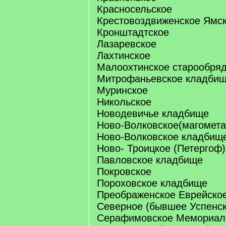
Красносельское
Крестовоздвиженское Ямс
Кронштадтское
Лазаревское
Лахтинское
Малоохтинское старообря
Митрофаньевское кладби
Муринское
Никольское
Новодевичье кладбище
Ново-Волковское(магомета
Ново-Волковское кладбище
Ново- Троицкое (Петергоф)
Павловское кладбище
Покровское
Пороховское кладбище
Преображенское Еврейско
Северное (бывшее Успенск
Серафимовское Мемориал