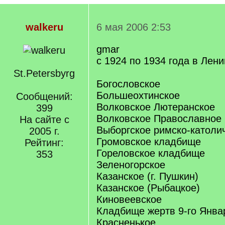
walkeru
6 мая 2006 2:53
gmar
с 1924 по 1934 года в Лен
St.Petersbyrg
Богословское
Большеохтинское
Сообщений:
Волковское Лютеранское
399
Волковское Православное
На сайте с
Выборгское римско-католи
2005 г.
Громовское кладбище
Рейтинг:
Гореловское кладбище
353
Зеленогорское
Казанское (г. Пушкин)
Казанское (Рыбацкое)
Киновеевское
Кладбище жертв 9-го Янва
Красненькое