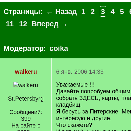
Страницы:
← Назад
1
2
3
4
5
11
12
Вперед →
Модератор:
coika
walkeru
6 янв. 2006 14:33
Уважаемые !!!
Давайте попробуем общим
собрать ЗДЕСЬ, карты, пл
St.Petersbyrg
кладбищ.
Я берусь за Питерские. Ме
Сообщений:
интересую и другие.
399
Что скажете?
На сайте с