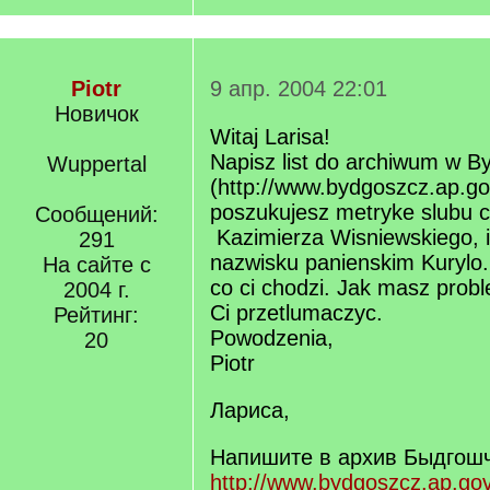
Piotr
9 апр. 2004 22:01
Новичок
Witaj Larisa!
Napisz list do archiwum w B
Wuppertal
(http://www.bydgoszcz.ap.gov
poszukujesz metryke slubu c
Сообщений:
Kazimierza Wisniewskiego, i 
291
nazwisku panienskim Kurylo.
На сайте с
co ci chodzi. Jak masz pro
2004 г.
Ci przetlumaczyc.
Рейтинг:
Powodzenia,
20
Piotr
Лариса,
Напишите в архив Быдгош
http://www.bydgoszcz.ap.gov