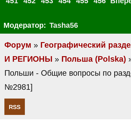
451
452
453
454
455
456
Впер
Модератор:
Tasha56
Форум
»
Географический разд
И РЕГИОНЫ
»
Польша (Polska)
»
Польши - Общие вопросы по разд
№2981]
RSS