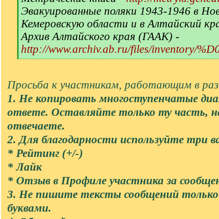
Эвакуированные поляки 1943-1946 в Но
Кемеровскую области и в Алтайский кр
Архив Алтайского края (ГААК) -
http://www.archiv.ab.ru/files/inventory/
[
/
q
Просьба к участникам, работающим в разд
]
1. Не копировать многоступенчатые диа
ответе. Оставляйте только ту часть, 
отвечаете.
2. Для благодарности используйте три в
* Рейтинг (+/-)
* Лайк
* Отзыв в Профиле участника за сообще
3. Не пишите тексты сообщений тольк
буквами.