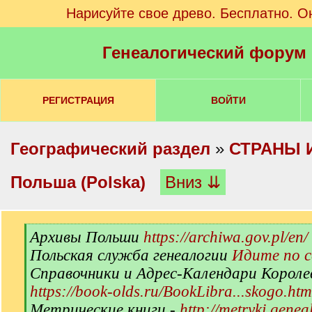
Нарисуйте свое древо. Бесплатно. О
Генеалогический форум
РЕГИСТРАЦИЯ
ВОЙТИ
Географический раздел
»
СТРАНЫ 
Польша (Polska)
Вниз ⇊
[
Архивы Польши
https://archiwa.gov.pl/en/
q
Польская служба генеалогии
Идите по 
]
Справочники и Адрес-Календари Короле
https://book-olds.ru/BookLibra...skogo.htm
Метрические книги -
http://metryki.genea