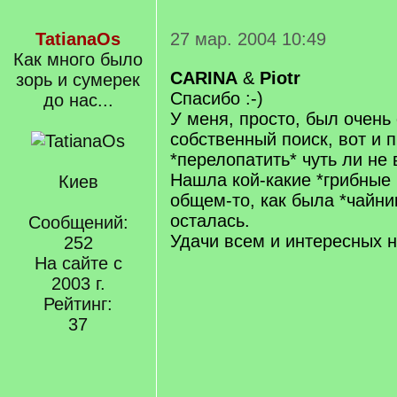
TatianaOs
27 мар. 2004 10:49
Как много было
CARINA
&
Piotr
зорь и сумерек
Спасибо :-)
до нас...
У меня, просто, был очень
собственный поиск, вот и 
*перелопатить* чуть ли не в
Нашла кой-какие *грибные м
Киев
общем-то, как была *чайник
осталась.
Сообщений:
Удачи всем и интересных н
252
На сайте с
2003 г.
Рейтинг:
37