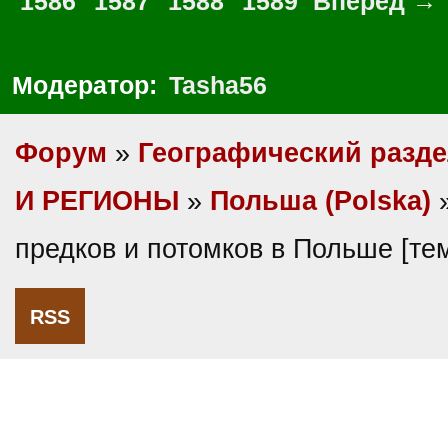
1586
1587
1588
1589
Вперед →
Модератор:
Tasha56
Форум
»
Географический разд
И РЕГИОНЫ
»
Польша (Polska)
предков и потомков в Польше [т
RSS