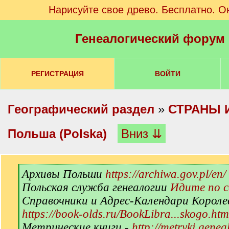
Нарисуйте свое древо. Бесплатно. О
Генеалогический форум
РЕГИСТРАЦИЯ
ВОЙТИ
Географический раздел
»
СТРАНЫ 
Польша (Polska)
Вниз ⇊
[
Архивы Польши
https://archiwa.gov.pl/en/
q
Польская служба генеалогии
Идите по 
]
Справочники и Адрес-Календари Короле
https://book-olds.ru/BookLibra...skogo.htm
Метрические книги -
http://metryki.genea