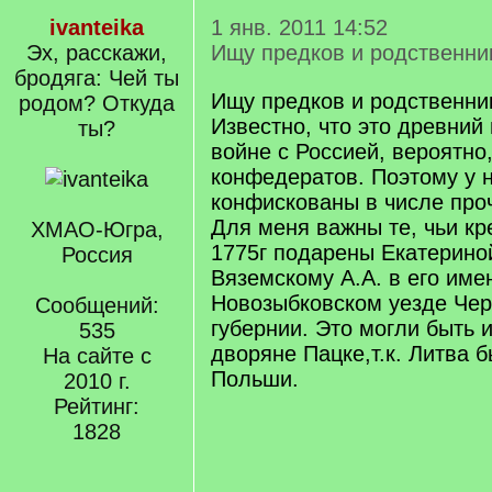
ivanteika
1 янв. 2011 14:52
Эх, расскажи,
Ищу предков и родственни
бродяга: Чей ты
Ищу предков и родственни
родом? Откуда
Известно, что это древний
ты?
войне с Россией, вероятно
конфедератов. Поэтому у 
конфискованы в числе проч
Для меня важны те, чьи к
ХМАО-Югра,
1775г подарены Екатериной
Россия
Вяземскому А.А. в его име
Новозыбковском уезде Чер
Сообщений:
губернии. Это могли быть 
535
дворяне Пацке,т.к. Литва 
На сайте с
Польши.
2010 г.
Рейтинг:
1828