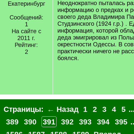
Неоднократно пыталась ра
Екатеринбург
информацию о предках и р
своего деда Владимира П
Сообщений:
Студзинского (1924 г.р.) .
1
информация, которой облад
На сайте с
деда эмигрировал из Польш
2011 г.
окрестности Одессы. В со
Рейтинг:
практически ничего не рас
2
боялся.
Страницы:
← Назад
1
2
3
4
5
..
389
390
391
392
393
394
395
.