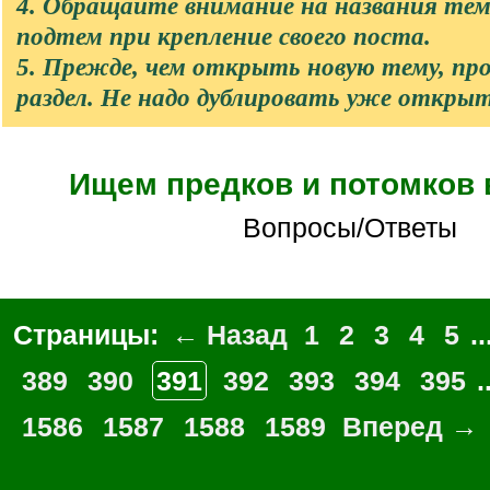
4. Обращайте внимание на названия те
подтем при крепление своего поста.
5. Прежде, чем открыть новую тему, п
раздел. Не надо дублировать уже откры
Ищем предков и потомков
Вопросы/Ответы
Страницы:
← Назад
1
2
3
4
5
..
389
390
391
392
393
394
395
.
1586
1587
1588
1589
Вперед →