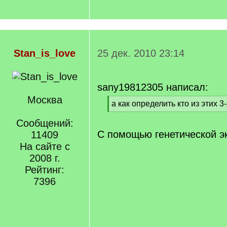
Stan_is_love
25 дек. 2010 23:14
sany19812305 написал:
Москва
[
а как определить кто из этих 
q
[
]
Сообщений:
/
q
С помощью генетической э
11409
]
На сайте с
2008 г.
Рейтинг:
7396