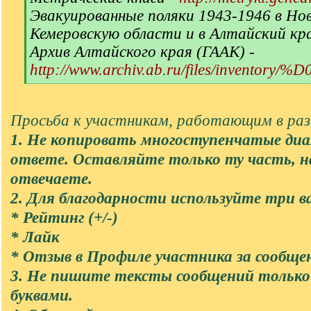
Эвакуированные поляки 1943-1946 в Но
Кемеровскую области и в Алтайский кр
Архив Алтайского края (ГААК) -
http://www.archiv.ab.ru/files/inventory/
[
/
q
Просьба к участникам, работающим в разд
]
1. Не копировать многоступенчатые диа
ответе. Оставляйте только ту часть, 
отвечаете.
2. Для благодарности используйте три в
* Рейтинг (+/-)
* Лайк
* Отзыв в Профиле участника за сообще
3. Не пишите тексты сообщений тольк
буквами.