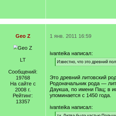
Geo Z
1 янв. 2011 16:59
ivanteika написал:
LT
[
Известно, что это древний пол
q
[
]
Сообщений:
/
q
Это древний литовский род
19768
]
Родоначальник рода — лит
На сайте с
Даукша, по имени Пац; в и
2008 г.
упоминается с 1450 года.
Рейтинг:
13357
ivanteika написал:
[
т.к. Литва была частью Польш