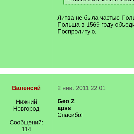
q
[
]
/
q
Литва не была частью Пол
]
Польша в 1569 году объед
Поспролитую.
Валенсий
2 янв. 2011 22:01
Geo Z
Нижний
apss
Новгород
Спасибо!
Сообщений:
114