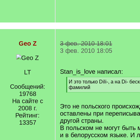
Geo Z
3 фев. 2010 18:01
3 фев. 2010 18:05
Stan_is_love написал:
LT
[
И это только Dili-, а на Di- б
Сообщений:
q
фамилий
]
19768
[
/
На сайте с
q
Это не польского происхож
2008 г.
]
оставлены при переписыва
Рейтинг:
другой страны.
13357
В польском не могут быть м
и в белорусском языке. И 