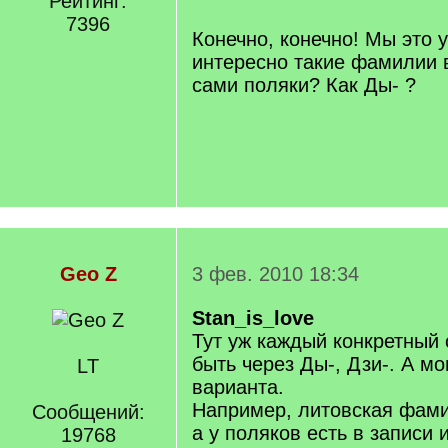
Рейтинг:
/
7396
q
Конечно, конечно! Мы это у
]
интересно такие фамилии 
сами поляки? Как Ды- ?
Geo Z
3 фев. 2010 18:34
Stan_is_love
Тут уж каждый конкретный 
быть через Ды-, Дзи-. А мо
LT
варианта.
Например, литовская фамил
Сообщений:
а у поляков есть в записи 
19768