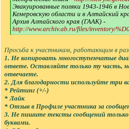
Эвакуированные поляки 1943-1946 в Но
Кемеровскую области и в Алтайский кр
Архив Алтайского края (ГААК) -
http://www.archiv.ab.ru/files/inventory/
[
/
q
Просьба к участникам, работающим в разд
]
1. Не копировать многоступенчатые диа
ответе. Оставляйте только ту часть, 
отвечаете.
2. Для благодарности используйте три в
* Рейтинг (+/-)
* Лайк
* Отзыв в Профиле участника за сообще
3. Не пишите тексты сообщений тольк
буквами.