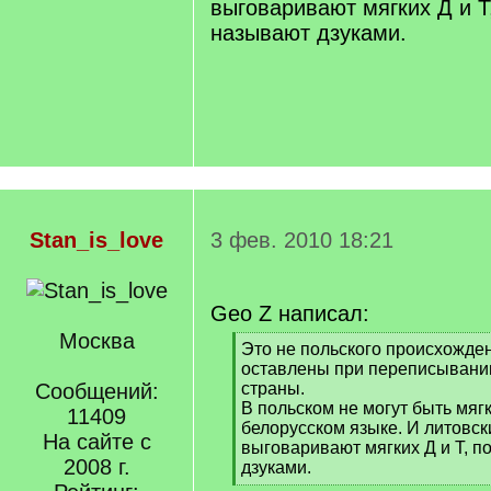
выговаривают мягких Д и Т
называют дзуками.
Stan_is_love
3 фев. 2010 18:21
Geo Z написал:
Москва
[
Это не польского происхожден
q
оставлены при переписывании
]
Сообщений:
страны.
В польском не могут быть мягк
11409
белорусском языке. И литовск
На сайте с
выговаривают мягких Д и Т, п
2008 г.
дзуками.
[