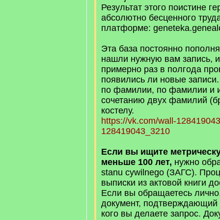
Результат этого поистине ге
абсолютно бесценного труд
платформе: geneteka.genealo
Эта база постоянно пополня
нашли нужную вам запись, 
примерно раз в полгода про
появились ли новые записи.
по фамилии, по фамилии и 
сочетанию двух фамилий (бр
костелу.
https://vk.com/wall-1284190
128419043_3210
Если вы ищите метрическу
меньше 100 лет,
нужно обра
stanu cywilnego (ЗАГС). Пр
выписки из актовой книги до
Если вы обращаетесь лично,
документ, подтверждающий р
кого вы делаете запрос. До