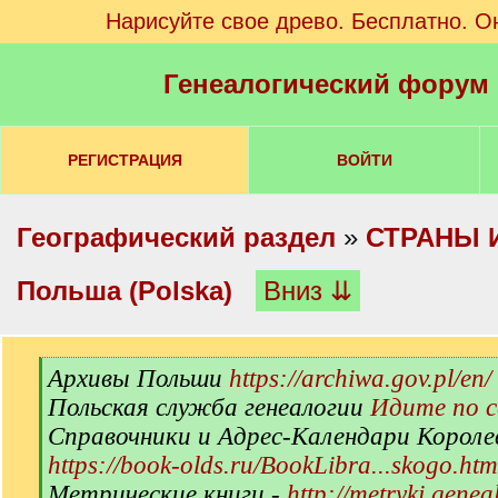
Нарисуйте свое древо. Бесплатно. О
Генеалогический форум
РЕГИСТРАЦИЯ
ВОЙТИ
Географический раздел
»
СТРАНЫ 
Польша (Polska)
Вниз ⇊
[
Архивы Польши
https://archiwa.gov.pl/en/
q
Польская служба генеалогии
Идите по 
]
Справочники и Адрес-Календари Короле
https://book-olds.ru/BookLibra...skogo.htm
Метрические книги -
http://metryki.genea