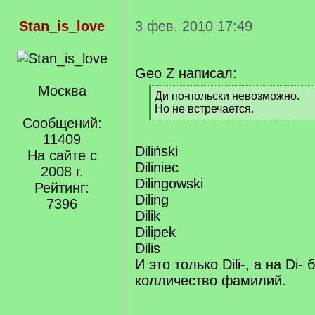
Stan_is_love
3 фев. 2010 17:49
Geo Z написал:
Москва
[
Ди по-польски невозможно.
q
Но не встречается.
]
Сообщений:
[
/
11409
q
Diliński
На сайте с
]
Diliniec
2008 г.
Dilingowski
Рейтинг:
Diling
7396
Dilik
Dilipek
Dilis
И это только Dili-, а на Di-
колличество фамилий.