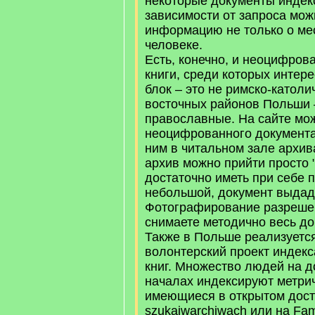
некоторые документы индек
зависимости от запроса мож
информацию не только о мес
человеке.
Есть, конечно, и неоцифров
книги, среди которых интер
блок – это не римско-католи
восточных районов Польши –
православные. На сайте мо
неоцифрованного документа
ним в читальном зале архива
архив можно прийти просто "
достаточно иметь при себе п
небольшой, документ выдаду
Фотографирование разрешен
снимаете методично весь до
Также в Польше реализуетс
волонтерский проект индекс
книг. Множество людей на 
началах индексируют метрич
имеющиеся в открытом дост
szukajwarchiwach или на Fami