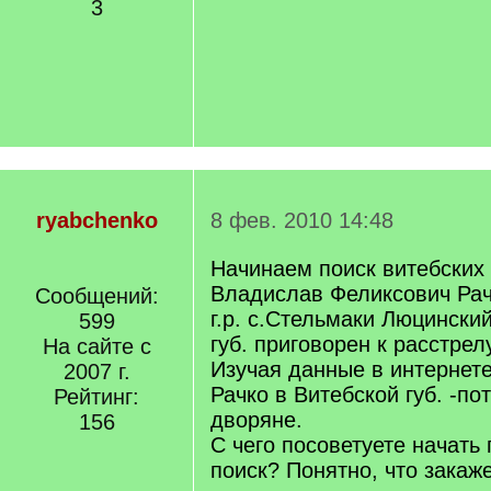
3
ryabchenko
8 фев. 2010 14:48
Начинаем поиск витебских 
Владислав Феликсович Рач
Сообщений:
г.р. с.Стельмаки Люцински
599
губ. приговорен к расстрелу
На сайте с
Изучая данные в интернете
2007 г.
Рачко в Витебской губ. -п
Рейтинг:
дворяне.
156
С чего посоветуете начать
поиск? Понятно, что закаж