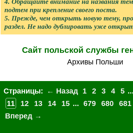
4. Обращайте внимание на названия те
подтем при крепление своего поста.
5. Прежде, чем открыть новую тему, п
раздел. Не надо дублировать уже откры
Сайт польской службы ге
Архивы Польши
Страницы:
← Назад
1
2
3
4
5
..
11
12
13
14
15
...
679
680
681
Вперед →